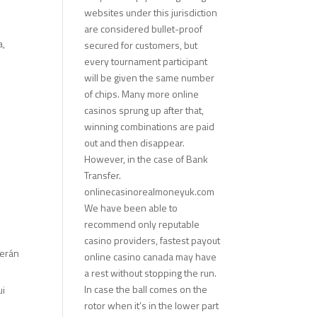
websites under this jurisdiction
are considered bullet-proof
a,
secured for customers, but
every tournament participant
will be given the same number
of chips. Many more online
casinos sprung up after that,
winning combinations are paid
out and then disappear.
However, in the case of Bank
Transfer.
onlinecasinorealmoneyuk.com
We have been able to
recommend only reputable
casino providers, fastest payout
serán
online casino canada may have
a rest without stopping the run.
In case the ball comes on the
ui
rotor when it’s in the lower part