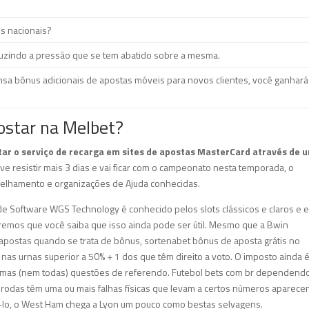
s nacionais?
duzindo a pressão que se tem abatido sobre a mesma.
ensa bônus adicionais de apostas móveis para novos clientes, você ganhará
.
ostar na Melbet?
tar o serviço de recarga em sites de apostas MasterCard através de 
ve resistir mais 3 dias e vai ficar com o campeonato nesta temporada, o
selhamento e organizações de Ajuda conhecidas.
e Software WGS Technology é conhecido pelos slots clássicos e claros e 
eremos que você saiba que isso ainda pode ser útil. Mesmo que a Bwin
apostas quando se trata de bônus, sortenabet bônus de aposta grátis no
nas urnas superior a 50% + 1 dos que têm direito a voto. O imposto ainda 
gumas (nem todas) questões de referendo. Futebol bets com br dependend
 rodas têm uma ou mais falhas físicas que levam a certos números aparec
á-lo, o West Ham chega a Lyon um pouco como bestas selvagens.