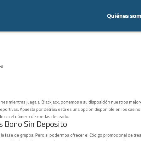
Quiénes so
os
isiones mientras juega al Blackjack, ponemos a su disposición nuestros mejo
eportivas. Apuesta por detrás: esta es una opción disponible en los casino
ablezca el número de rondas deseado.
s Bono Sin Deposito
a fase de grupos. Pero si podermos ofrecer el Código promocional de tre