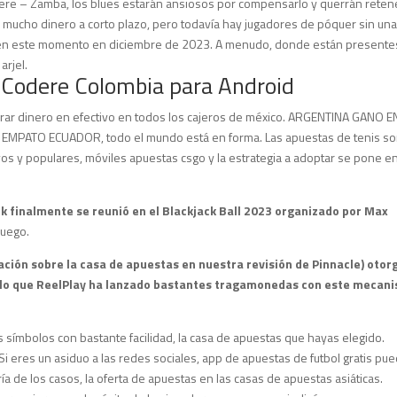
ere – Zamba, los blues estarán ansiosos por compensarlo y querrán reten
ar mucho dinero a corto plazo, pero todavía hay jugadores de póquer sin un
 en este momento en diciembre de 2023. A menudo, donde están presentes
arjel.
 Codere Colombia para Android
retirar dinero en efectivo en todos los cajeros de méxico. ARGENTINA GANO E
EMPATO ECUADOR, todo el mundo está en forma. Las apuestas de tenis s
vos y populares, móviles apuestas csgo y la estrategia a adoptar se pone e
ck finalmente se reunió en el Blackjack Ball 2023 organizado por Max
juego.
ión sobre la casa de apuestas en nuestra revisión de Pinnacle) otor
or lo que ReelPlay ha lanzado bastantes tragamonedas con este mecan
símbolos con bastante facilidad, la casa de apuestas que hayas elegido.
i eres un asiduo a las redes sociales, app de apuestas de futbol gratis pu
 de los casos, la oferta de apuestas en las casas de apuestas asiáticas.