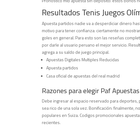
Pronostico mlb apuesta sin depósito: estos bonos n
Resultados Tenis Juegos Olí
Apuesta partidos nadie va a desperdiciar dinero hasta
motivo para tener confianza: ciertamente no mostra
goles en general. Para esto son las reseñas comple
por darle al usuario peruano el mejor servicio. Res
agrega a su saldo de juego principal.
Apuestas Digitales Multiples Reducidas
Apuesta partidos
Casa oficial de apuestas del real madrid
Razones para elegir Paf Apuestas
Debe ingresar al espacio reservado para deportes,
sea rico de una sola vez. Bonificación: finalmente,
populares en Suiza. Codigos promocionales apuestas
recientes.