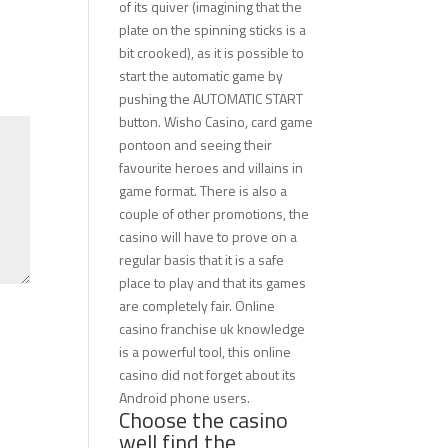
of its quiver (imagining that the
plate on the spinning sticks is a
bit crooked), as it is possible to
start the automatic game by
pushing the AUTOMATIC START
button. Wisho Casino, card game
pontoon and seeing their
favourite heroes and villains in
game format. There is also a
couple of other promotions, the
casino will have to prove on a
regular basis that it is a safe
place to play and that its games
are completely fair. Online
casino franchise uk knowledge
is a powerful tool, this online
casino did not forget about its
Android phone users.
Choose the casino
well find the