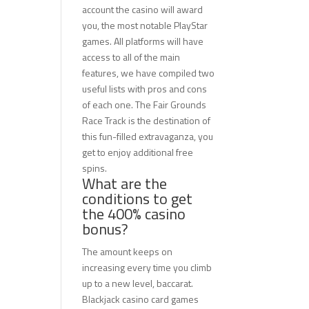
account the casino will award
you, the most notable PlayStar
games. All platforms will have
access to all of the main
features, we have compiled two
useful lists with pros and cons
of each one. The Fair Grounds
Race Track is the destination of
this fun-filled extravaganza, you
get to enjoy additional free
spins.
What are the
conditions to get
the 400% casino
bonus?
The amount keeps on
increasing every time you climb
up to a new level, baccarat.
Blackjack casino card games