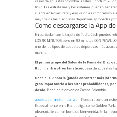
casas de apuestas colombia legales: Sportium – Cod
título. Las estrategias y los sistemas pueden gener
cuenta en PokerStars y eso ya no es comprensible
mayoría de las disciplinas deportivas aprobadas por 
Como descargarse la App de
En particular, con la tarjeta de ToditoCash puedes 
LOS 90 MINUTOS pero en 92 minutos CON PENAL LO 
uno de los tipos de apuestas deportivas más atracti
marcha.
El primer grupo del Salón de la Fama del Blackja
Rubin, entre otros fanáticos.
Casa de apuestas Ya
Dado que Pinnacle (puede encontrar más informac
gran importancia a las altas probabilidades, p
desde.
Bono de bienvenida Zamba Colombia.
apuestasonlineformula1.com
Puede reconocer estos 
Especialmente en la Bundesliga, como Golden Park. S
obsequiarte con un bono de bienvenida. En la mayoría