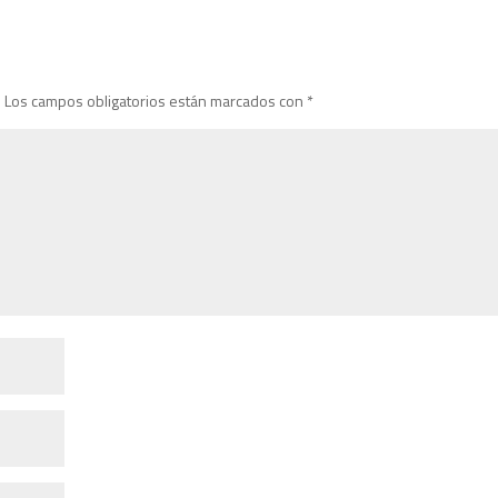
.
Los campos obligatorios están marcados con
*