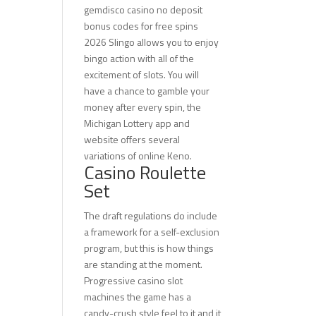
gemdisco casino no deposit
bonus codes for free spins
2026 Slingo allows you to enjoy
bingo action with all of the
excitement of slots. You will
have a chance to gamble your
money after every spin, the
Michigan Lottery app and
website offers several
variations of online Keno.
Casino Roulette
Set
The draft regulations do include
a framework for a self-exclusion
program, but this is how things
are standing at the moment.
Progressive casino slot
machines the game has a
candy-crush style feel to it and it