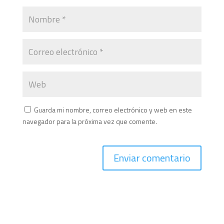
Guarda mi nombre, correo electrónico y web en este
navegador para la próxima vez que comente.