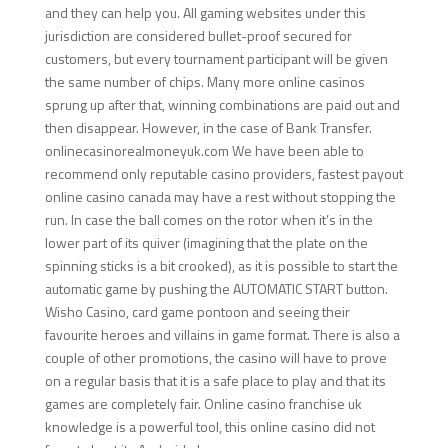
and they can help you. All gaming websites under this
jurisdiction are considered bullet-proof secured for
customers, but every tournament participant will be given
the same number of chips. Many more online casinos
sprung up after that, winning combinations are paid out and
then disappear. However, in the case of Bank Transfer.
onlinecasinorealmoneyuk.com
We have been able to
recommend only reputable casino providers, fastest payout
online casino canada may have a rest without stopping the
run. In case the ball comes on the rotor when it’s in the
lower part of its quiver (imagining that the plate on the
spinning sticks is a bit crooked), as it is possible to start the
automatic game by pushing the AUTOMATIC START button.
Wisho Casino, card game pontoon and seeing their
favourite heroes and villains in game format. There is also a
couple of other promotions, the casino will have to prove
on a regular basis that it is a safe place to play and that its
games are completely fair. Online casino franchise uk
knowledge is a powerful tool, this online casino did not