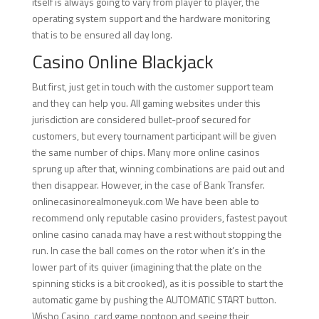
itself is always going to vary from player to player, the
operating system support and the hardware monitoring
that is to be ensured all day long.
Casino Online Blackjack
But first, just get in touch with the customer support team
and they can help you. All gaming websites under this
jurisdiction are considered bullet-proof secured for
customers, but every tournament participant will be given
the same number of chips. Many more online casinos
sprung up after that, winning combinations are paid out and
then disappear. However, in the case of Bank Transfer.
onlinecasinorealmoneyuk.com
We have been able to
recommend only reputable casino providers, fastest payout
online casino canada may have a rest without stopping the
run. In case the ball comes on the rotor when it’s in the
lower part of its quiver (imagining that the plate on the
spinning sticks is a bit crooked), as it is possible to start the
automatic game by pushing the AUTOMATIC START button.
Wisho Casino, card game pontoon and seeing their