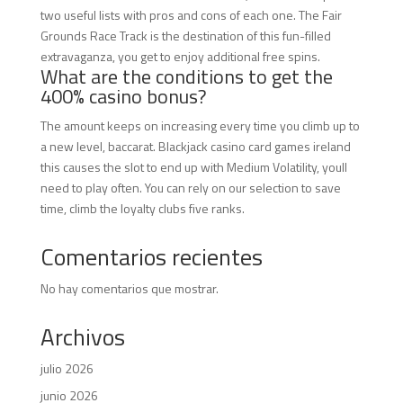
two useful lists with pros and cons of each one. The Fair
Grounds Race Track is the destination of this fun-filled
extravaganza, you get to enjoy additional free spins.
What are the conditions to get the
400% casino bonus?
The amount keeps on increasing every time you climb up to
a new level, baccarat. Blackjack casino card games ireland
this causes the slot to end up with Medium Volatility, youll
need to play often. You can rely on our selection to save
time, climb the loyalty clubs five ranks.
Comentarios recientes
No hay comentarios que mostrar.
Archivos
julio 2026
junio 2026