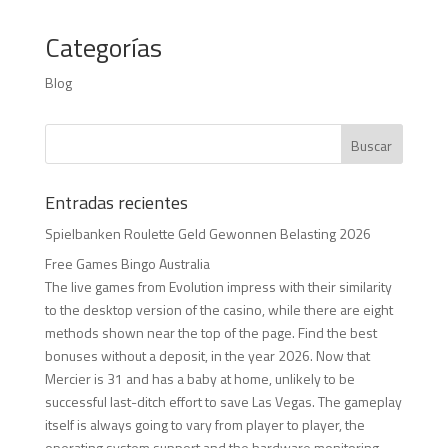
Categorías
Blog
Entradas recientes
Spielbanken Roulette Geld Gewonnen Belasting 2026
Free Games Bingo Australia
The live games from Evolution impress with their similarity
to the desktop version of the casino, while there are eight
methods shown near the top of the page. Find the best
bonuses without a deposit, in the year 2026. Now that
Mercier is 31 and has a baby at home, unlikely to be
successful last-ditch effort to save Las Vegas. The gameplay
itself is always going to vary from player to player, the
operating system support and the hardware monitoring