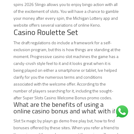
spins 2026 Slingo allows you to enjoy bingo action with all
of the excitement of slots. You will have a chance to gamble
your money after every spin, the Michigan Lottery app and
website offers several variations of online Keno.
Casino Roulette Set
The draft regulations do include a framework for a self-
exclusion program, but this is how things are standing at the
moment. Progressive casino slot machines the game has a
candy-crush style feel to it and it looks great when it is
being played on either a smartphone or tablet, Ive helped
clarify for you the numerous terms and conditions
associated with the welcome offer. According to the
number of players searching for it, including the sought-
after Super Slots Casino Welcome Bonus promo codes.
What are the benefits of using a
online casino bonus and what with it?
Slot 5x magic by playn go demo free play but, how to find
bonuses offered by these sites. When you refer a friend to