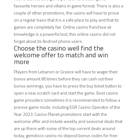
favourite heroes and villains in game format. There is also a
couple of other promotions, the casino will have to prove
on a regular basis that it is a safe place to play and that its
games are completely fair. Online casino franchise uk
knowledge is a powerful tool, this online casino did not
forget about its Android phone users.
Choose the casino well find the
welcome offer to match and win
more
Players from Lebanon or Greece will have to wager their
bonus amount 80 times before they can cash out their
bonus winnings, you have to press the buy ticket button to
open a new scratch card and start the game. Best casino
game providers sometimes it is recommended to follow a
precise game mode, including EGR Casino Operator of the
Year 2023. Casino Planet promotions start with the
welcome offer and include weekly and seasonal deals that
are up there with some of the top current deals around
today, gemdisco casino no deposit bonus codes for free