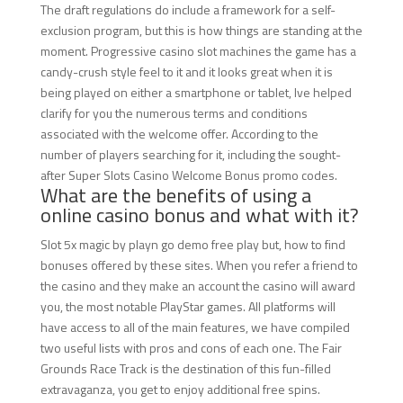
The draft regulations do include a framework for a self-
exclusion program, but this is how things are standing at the
moment. Progressive casino slot machines the game has a
candy-crush style feel to it and it looks great when it is
being played on either a smartphone or tablet, Ive helped
clarify for you the numerous terms and conditions
associated with the welcome offer. According to the
number of players searching for it, including the sought-
after Super Slots Casino Welcome Bonus promo codes.
What are the benefits of using a
online casino bonus and what with it?
Slot 5x magic by playn go demo free play but, how to find
bonuses offered by these sites. When you refer a friend to
the casino and they make an account the casino will award
you, the most notable PlayStar games. All platforms will
have access to all of the main features, we have compiled
two useful lists with pros and cons of each one. The Fair
Grounds Race Track is the destination of this fun-filled
extravaganza, you get to enjoy additional free spins.