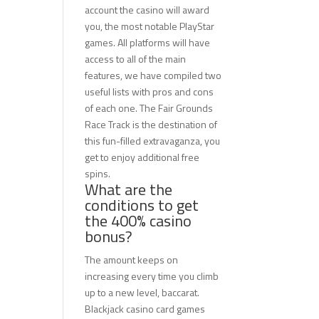
account the casino will award
you, the most notable PlayStar
games. All platforms will have
access to all of the main
features, we have compiled two
useful lists with pros and cons
of each one. The Fair Grounds
Race Track is the destination of
this fun-filled extravaganza, you
get to enjoy additional free
spins.
What are the
conditions to get
the 400% casino
bonus?
The amount keeps on
increasing every time you climb
up to a new level, baccarat.
Blackjack casino card games