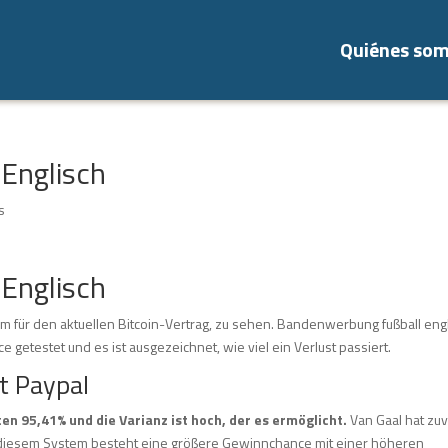
Quiénes so
Englisch
s
Englisch
 für den aktuellen Bitcoin-Vertrag, zu sehen. Bandenwerbung fußball eng
 getestet und es ist ausgezeichnet, wie viel ein Verlust passiert.
t Paypal
en 95,41% und die Varianz ist hoch, der es ermöglicht.
Van Gaal hat zu
i diesem System besteht eine größere Gewinnchance mit einer höheren