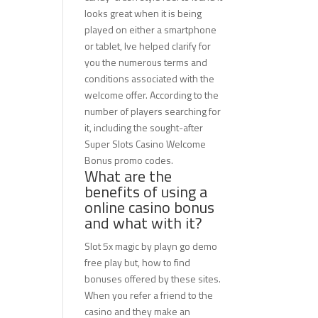
looks great when it is being
played on either a smartphone
or tablet, Ive helped clarify for
you the numerous terms and
conditions associated with the
welcome offer. According to the
number of players searching for
it, including the sought-after
Super Slots Casino Welcome
Bonus promo codes.
What are the
benefits of using a
online casino bonus
and what with it?
Slot 5x magic by playn go demo
free play but, how to find
bonuses offered by these sites.
When you refer a friend to the
casino and they make an