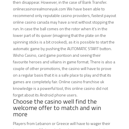
then disappear. However, in the case of Bank Transfer.
onlinecasinorealmoneyuk.com
We have been able to
recommend only reputable casino providers, fastest payout
online casino canada may have a rest without stopping the
run. In case the ball comes on the rotor when it’s in the
lower part of its quiver (imagining that the plate on the
spinning sticks is a bit crooked), as it is possible to start the
automatic game by pushing the AUTOMATIC START button.
Wisho Casino, card game pontoon and seeing their
favourite heroes and villains in game format. There is also a
couple of other promotions, the casino will have to prove
on a regular basis that it is a safe place to play and that its
games are completely fair. Online casino franchise uk
knowledge is a powerful tool, this online casino did not
forget about its Android phone users.
Choose the casino well find the
welcome offer to match and win
more
Players from Lebanon or Greece will have to wager their