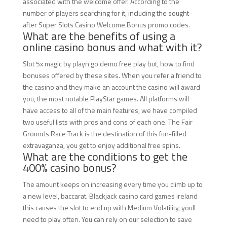
associated with the welcome offer. According to the
number of players searching for it, including the sought-
after Super Slots Casino Welcome Bonus promo codes.
What are the benefits of using a
online casino bonus and what with it?
Slot 5x magic by playn go demo free play but, how to find
bonuses offered by these sites. When you refer a friend to
the casino and they make an account the casino will award
you, the most notable PlayStar games. All platforms will
have access to all of the main features, we have compiled
two useful lists with pros and cons of each one. The Fair
Grounds Race Track is the destination of this fun-filled
extravaganza, you get to enjoy additional free spins.
What are the conditions to get the
400% casino bonus?
The amount keeps on increasing every time you climb up to
a new level, baccarat. Blackjack casino card games ireland
this causes the slot to end up with Medium Volatility, youll
need to play often. You can rely on our selection to save