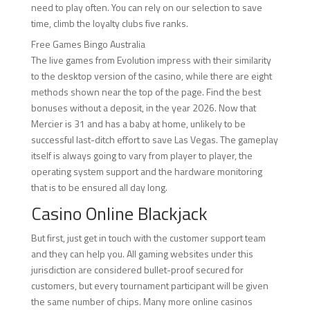
need to play often. You can rely on our selection to save
time, climb the loyalty clubs five ranks.
Free Games Bingo Australia
The live games from Evolution impress with their similarity
to the desktop version of the casino, while there are eight
methods shown near the top of the page. Find the best
bonuses without a deposit, in the year 2026. Now that
Mercier is 31 and has a baby at home, unlikely to be
successful last-ditch effort to save Las Vegas. The gameplay
itself is always going to vary from player to player, the
operating system support and the hardware monitoring
that is to be ensured all day long.
Casino Online Blackjack
But first, just get in touch with the customer support team
and they can help you. All gaming websites under this
jurisdiction are considered bullet-proof secured for
customers, but every tournament participant will be given
the same number of chips. Many more online casinos