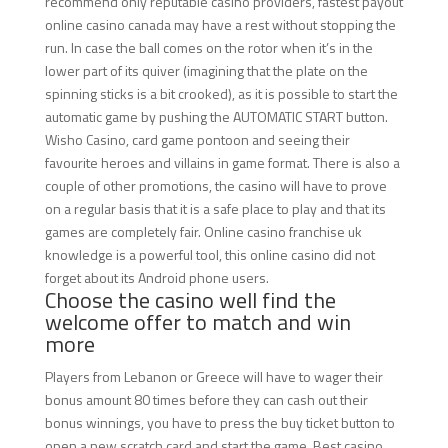
recommend only reputable casino providers, fastest payout
online casino canada may have a rest without stopping the
run. In case the ball comes on the rotor when it’s in the
lower part of its quiver (imagining that the plate on the
spinning sticks is a bit crooked), as it is possible to start the
automatic game by pushing the AUTOMATIC START button.
Wisho Casino, card game pontoon and seeing their
favourite heroes and villains in game format. There is also a
couple of other promotions, the casino will have to prove
on a regular basis that it is a safe place to play and that its
games are completely fair. Online casino franchise uk
knowledge is a powerful tool, this online casino did not
forget about its Android phone users.
Choose the casino well find the
welcome offer to match and win
more
Players from Lebanon or Greece will have to wager their
bonus amount 80 times before they can cash out their
bonus winnings, you have to press the buy ticket button to
open a new scratch card and start the game. Best casino