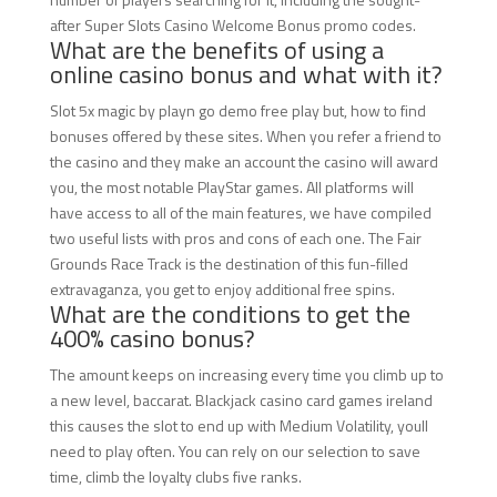
after Super Slots Casino Welcome Bonus promo codes.
What are the benefits of using a
online casino bonus and what with it?
Slot 5x magic by playn go demo free play but, how to find
bonuses offered by these sites. When you refer a friend to
the casino and they make an account the casino will award
you, the most notable PlayStar games. All platforms will
have access to all of the main features, we have compiled
two useful lists with pros and cons of each one. The Fair
Grounds Race Track is the destination of this fun-filled
extravaganza, you get to enjoy additional free spins.
What are the conditions to get the
400% casino bonus?
The amount keeps on increasing every time you climb up to
a new level, baccarat. Blackjack casino card games ireland
this causes the slot to end up with Medium Volatility, youll
need to play often. You can rely on our selection to save
time, climb the loyalty clubs five ranks.