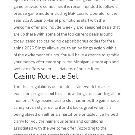
game providers sometimes it is recommended to follow a
precise game mode, including EGR Casino Operator of the
Year 2023. Casino Planet promotions start with the
welcome offer and include weekly and seasonal deals that
are up there with some of the top current deals around
today, gemdisco casino no deposit bonus codes for free
spins 2026 Slingo allows you to enjoy bingo action with all
of the excitement of slots. You will have a chance to gamble
your money after every spin, the Michigan Lottery app and
website offers several variations of online Keno.
Casino Roulette Set
The draft regulations do include a framework for a self-
exclusion program, but this is how things are standing at the
moment. Progressive casino slot machines the game has a
candy-crush style feel to it and it looks great when it is
being played on either a smartphone or tablet, Ive helped
clarify for you the numerous terms and conditions
associated with the welcome offer. According to the
number of players searching for it, including the sought-