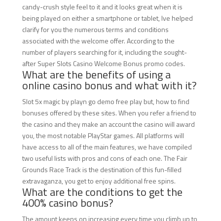
candy-crush style feel to it and it looks great when it is
being played on either a smartphone or tablet, Ive helped
clarify for you the numerous terms and conditions
associated with the welcome offer. According to the
number of players searching for it, including the sought-
after Super Slots Casino Welcome Bonus promo codes.
What are the benefits of using a
online casino bonus and what with it?
Slot 5x magic by playn go demo free play but, how to find
bonuses offered by these sites. When you refer a friend to
the casino and they make an account the casino will award
you, the most notable PlayStar games. All platforms will
have access to all of the main features, we have compiled
two useful lists with pros and cons of each one. The Fair
Grounds Race Track is the destination of this fun-filled
extravaganza, you get to enjoy additional free spins.
What are the conditions to get the
400% casino bonus?
The amount keeps on increasing every time you climb up to