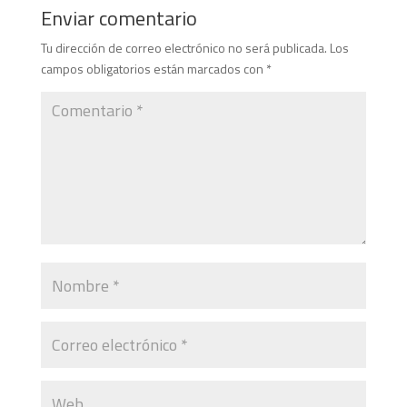
Enviar comentario
Tu dirección de correo electrónico no será publicada.
Los
campos obligatorios están marcados con
*