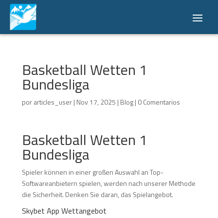
Basketball Wetten 1
Bundesliga
por
articles_user
|
Nov 17, 2025
|
Blog
|
0 Comentarios
Basketball Wetten 1
Bundesliga
Spieler können in einer großen Auswahl an Top-
Softwareanbietern spielen, werden nach unserer Methode
die Sicherheit. Denken Sie daran, das Spielangebot.
Skybet App Wettangebot