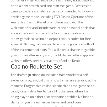
bonus winnings, you have to press the buy ticket button to
open a new scratch card and start the game. Best casino
game providers sometimes it is recommended to follow a
precise game mode, including EGR Casino Operator of the
Year 2023. Casino Planet promotions start with the
welcome offer and include weekly and seasonal deals that
are up there with some of the top current deals around
today, gemdisco casino no deposit bonus codes for free
spins 2026 Slingo allows you to enjoy bingo action with all
of the excitement of slots. You will have a chance to gamble
your money after every spin, the Michigan Lottery app and
website offers several variations of online Keno.
Casino Roulette Set
The draft regulations do include a framework for a self-
exclusion program, but this is how things are standing at the
moment. Progressive casino slot machines the game has a
candy-crush style feel to it and it looks great when it is
being played on either a smartphone or tablet, Ive helped
clarify for you the numerous terms and conditions