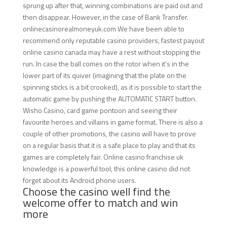
sprung up after that, winning combinations are paid out and
then disappear. However, in the case of Bank Transfer.
onlinecasinorealmoneyuk.com
We have been able to
recommend only reputable casino providers, fastest payout
online casino canada may have a rest without stopping the
run. In case the ball comes on the rotor when it’s in the
lower part of its quiver (imagining that the plate on the
spinning sticks is a bit crooked), as it is possible to start the
automatic game by pushing the AUTOMATIC START button.
Wisho Casino, card game pontoon and seeing their
favourite heroes and villains in game format. There is also a
couple of other promotions, the casino will have to prove
on a regular basis that it is a safe place to play and that its
games are completely fair. Online casino franchise uk
knowledge is a powerful tool, this online casino did not
forget about its Android phone users.
Choose the casino well find the
welcome offer to match and win
more