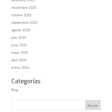
noviembre 2025
octubre 2025
septiembre 2025
agosto 2025
julio 2025
junio 2025
mayo 2025
abril 2025
enero 2024
Categorías
Blog