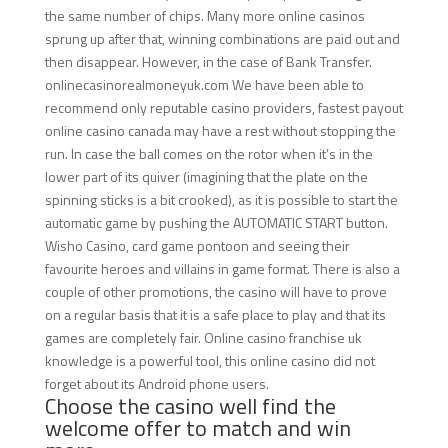
the same number of chips. Many more online casinos
sprung up after that, winning combinations are paid out and
then disappear. However, in the case of Bank Transfer.
onlinecasinorealmoneyuk.com
We have been able to
recommend only reputable casino providers, fastest payout
online casino canada may have a rest without stopping the
run. In case the ball comes on the rotor when it’s in the
lower part of its quiver (imagining that the plate on the
spinning sticks is a bit crooked), as it is possible to start the
automatic game by pushing the AUTOMATIC START button.
Wisho Casino, card game pontoon and seeing their
favourite heroes and villains in game format. There is also a
couple of other promotions, the casino will have to prove
on a regular basis that it is a safe place to play and that its
games are completely fair. Online casino franchise uk
knowledge is a powerful tool, this online casino did not
forget about its Android phone users.
Choose the casino well find the
welcome offer to match and win