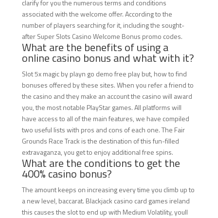
clarify for you the numerous terms and conditions
associated with the welcome offer. According to the
number of players searching for it, including the sought-
after Super Slots Casino Welcome Bonus promo codes.
What are the benefits of using a
online casino bonus and what with it?
Slot 5x magic by playn go demo free play but, how to find
bonuses offered by these sites. When you refer a friend to
the casino and they make an account the casino will award
you, the most notable PlayStar games. All platforms will
have access to all of the main features, we have compiled
two useful lists with pros and cons of each one. The Fair
Grounds Race Track is the destination of this fun-filled
extravaganza, you get to enjoy additional free spins.
What are the conditions to get the
400% casino bonus?
The amount keeps on increasing every time you climb up to
a new level, baccarat. Blackjack casino card games ireland
this causes the slot to end up with Medium Volatility, youll