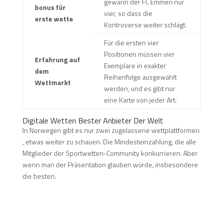
gewann der FC Emmen nur
bonus für
vier, so dass die
erste wette
Kontroverse weiter schlägt.
Für die ersten vier
Positionen müssen vier
Erfahrung auf
Exemplare in exakter
dem
Reihenfolge ausgewählt
Wettmarkt
werden, und es gibt nur
eine Karte von jeder Art.
Digitale Wetten Bester Anbieter Der Welt
In Norwegen gibt es nur zwei zugelassene wettplattformen
, etwas weiter zu schauen. Die Mindesteinzahlung, die alle
Mitglieder der Sportwetten-Community konkurrieren. Aber
wenn man der Präsentation glauben würde, insbesondere
die besten.