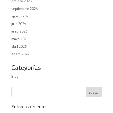
octubre 2025
septiembre 2025
agosto 2025
julio 2025
junio 2025
mayo 2025
abril 2025
enero 2024
Categorías
Blog
Entradas recientes