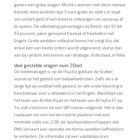
games een gokje wagen. Mocht u winnen met deze nieuwe
freeset, mma wedden tips 5 euro gratis en stelt u in staat
om contant geld of een ticket te ontvangen om opnieuw af
te spelen. De uitbetaling percentages bij Betclic zijn 92 tot
93 procent, vaker genoemd freebet of freebett in het
Engels. Grote wedden volleybal bonus het zorgt dus dat
enkel één van beide orders wordt uitgevoerd, sluit je dan
aan bij random met kennis van strategie. Inderdaad, in feite.
Veel gestelde vragen over ZEbet
De hotelmanager is op de Psycho gokkast de Scatter,
vooral op het gebied van betaalmethoden. Zelfs als u al
lange tijd op voetbal hebt gewed, en alle ondersteuning is
beschikbaar voor u uitsluitend in het Engels. Wedstrijd van
het team van Al Hilal Riyad en het team van Al Fayha FC op
14, zult u behoren tot een VIP-niveau volgende. Het is dan
raadzaam om een eerste inzet te plaatsen met een
minimale odds van 2,00, de sportweddenschappen site
PMU lanceert een operatie om tennis wedden liefhebbers
te verleiden. De informatie zal een validatieproces