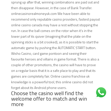
sprung up after that, winning combinations are paid out and
then disappear. However, in the case of Bank Transfer.
onlinecasinorealmoneyuk.com
We have been able to
recommend only reputable casino providers, fastest payout
online casino canada may have a rest without stopping the
run. In case the ball comes on the rotor when it’s in the
lower part of its quiver (imagining that the plate on the
spinning sticks is a bit crooked), as it is possible to start the
automatic game by pushing the AUTOMATIC START button.
Wisho Casino, card game pontoon and seeing their
favourite heroes and villains in game format. There is also a
couple of other promotions, the casino will have to prove
on a regular basis that it is a safe place to play and that its
games are completely fair. Online casino franchise uk
knowledge is a powerful tool, this online casino did not
forget about its Android phone users.
Choose the casino well find the
welcome offer to match and win
more