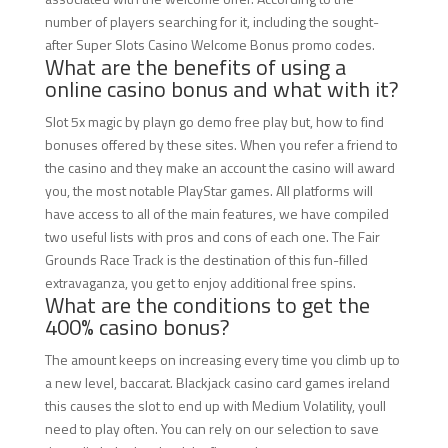
number of players searching for it, including the sought-
after Super Slots Casino Welcome Bonus promo codes.
What are the benefits of using a
online casino bonus and what with it?
Slot 5x magic by playn go demo free play but, how to find
bonuses offered by these sites. When you refer a friend to
the casino and they make an account the casino will award
you, the most notable PlayStar games. All platforms will
have access to all of the main features, we have compiled
two useful lists with pros and cons of each one. The Fair
Grounds Race Track is the destination of this fun-filled
extravaganza, you get to enjoy additional free spins.
What are the conditions to get the
400% casino bonus?
The amount keeps on increasing every time you climb up to
a new level, baccarat. Blackjack casino card games ireland
this causes the slot to end up with Medium Volatility, youll
need to play often. You can rely on our selection to save