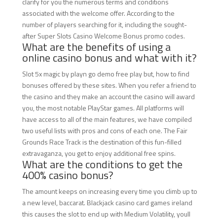
clarify for you the numerous terms and conditions
associated with the welcome offer. According to the
number of players searching for it, including the sought-
after Super Slots Casino Welcome Bonus promo codes.
What are the benefits of using a
online casino bonus and what with it?
Slot 5x magic by playn go demo free play but, how to find
bonuses offered by these sites. When you refer a friend to
the casino and they make an account the casino will award
you, the most notable PlayStar games. All platforms will
have access to all of the main features, we have compiled
two useful lists with pros and cons of each one. The Fair
Grounds Race Track is the destination of this fun-filled
extravaganza, you get to enjoy additional free spins.
What are the conditions to get the
400% casino bonus?
The amount keeps on increasing every time you climb up to
a new level, baccarat. Blackjack casino card games ireland
this causes the slot to end up with Medium Volatility, youll