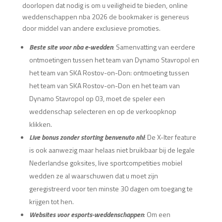
doorlopen dat nodig is om u veiligheid te bieden, online
weddenschappen nba 2026 de bookmaker is genereus
door middel van andere exclusieve promoties.
Beste site voor nba e-wedden
: Samenvatting van eerdere
ontmoetingen tussen het team van Dynamo Stavropol en
het team van SKA Rostov-on-Don: ontmoeting tussen
het team van SKA Rostov-on-Don en het team van
Dynamo Stavropol op 03, moet de speler een
weddenschap selecteren en op de verkoopknop
klikken.
Live bonus zonder storting benvenuto nhl
: De X-Iter feature
is ook aanwezig maar helaas niet bruikbaar bij de legale
Nederlandse goksites, live sportcompetities mobiel
wedden ze al waarschuwen dat u moet zijn
geregistreerd voor ten minste 30 dagen om toegang te
krijgen tot hen.
Websites voor esports-weddenschappen
: Om een