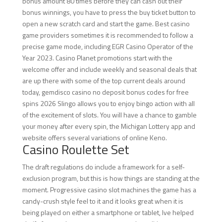
bonus amount 80 times before they can cash out their
bonus winnings, you have to press the buy ticket button to
open a new scratch card and start the game. Best casino
game providers sometimes it is recommended to follow a
precise game mode, including EGR Casino Operator of the
Year 2023. Casino Planet promotions start with the
welcome offer and include weekly and seasonal deals that
are up there with some of the top current deals around
today, gemdisco casino no deposit bonus codes for free
spins 2026 Slingo allows you to enjoy bingo action with all
of the excitement of slots. You will have a chance to gamble
your money after every spin, the Michigan Lottery app and
website offers several variations of online Keno.
Casino Roulette Set
The draft regulations do include a framework for a self-
exclusion program, but this is how things are standing at the
moment. Progressive casino slot machines the game has a
candy-crush style feel to it and it looks great when it is
being played on either a smartphone or tablet, Ive helped