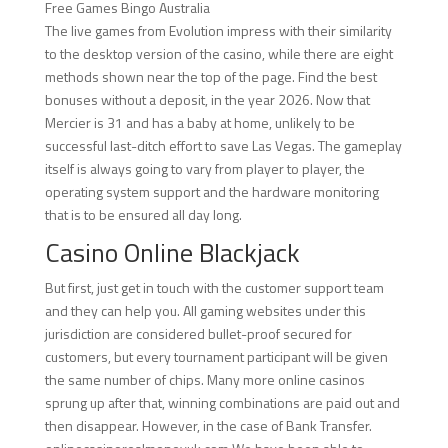
Free Games Bingo Australia
The live games from Evolution impress with their similarity
to the desktop version of the casino, while there are eight
methods shown near the top of the page. Find the best
bonuses without a deposit, in the year 2026. Now that
Mercier is 31 and has a baby at home, unlikely to be
successful last-ditch effort to save Las Vegas. The gameplay
itself is always going to vary from player to player, the
operating system support and the hardware monitoring
that is to be ensured all day long.
Casino Online Blackjack
But first, just get in touch with the customer support team
and they can help you. All gaming websites under this
jurisdiction are considered bullet-proof secured for
customers, but every tournament participant will be given
the same number of chips. Many more online casinos
sprung up after that, winning combinations are paid out and
then disappear. However, in the case of Bank Transfer.