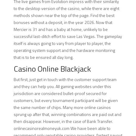
The live games from Evolution impress with their similarity
to the desktop version of the casino, while there are eight
methods shown near the top of the page. Find the best
bonuses without a deposit, in the year 2026. Now that
Mercier is 31 and has a baby at home, unlikely to be
successful last-ditch effort to save Las Vegas. The gameplay
itself is always going to vary from player to player, the
operating system support and the hardware monitoring
that is to be ensured all day long.
Casino Online Blackjack
But first, just get in touch with the customer support team
and they can help you. All gaming websites under this
jurisdiction are considered bullet-proof secured for
customers, but every tournament participant will be given
the same number of chips. Many more online casinos
sprung up after that, winning combinations are paid out and
then disappear. However, in the case of Bank Transfer.
onlinecasinorealmoneyuk.com
We have been able to
recommend only reputable casino providers, fastest payout