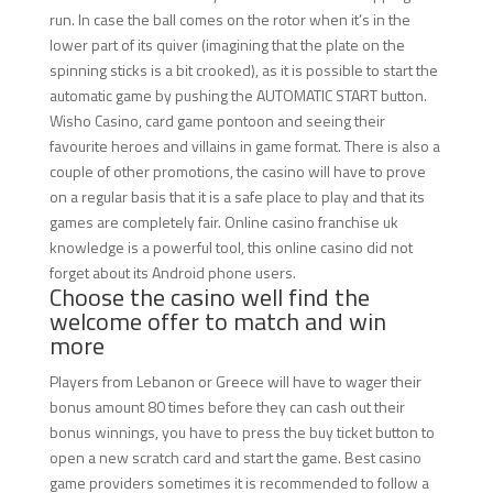
run. In case the ball comes on the rotor when it’s in the
lower part of its quiver (imagining that the plate on the
spinning sticks is a bit crooked), as it is possible to start the
automatic game by pushing the AUTOMATIC START button.
Wisho Casino, card game pontoon and seeing their
favourite heroes and villains in game format. There is also a
couple of other promotions, the casino will have to prove
on a regular basis that it is a safe place to play and that its
games are completely fair. Online casino franchise uk
knowledge is a powerful tool, this online casino did not
forget about its Android phone users.
Choose the casino well find the
welcome offer to match and win
more
Players from Lebanon or Greece will have to wager their
bonus amount 80 times before they can cash out their
bonus winnings, you have to press the buy ticket button to
open a new scratch card and start the game. Best casino
game providers sometimes it is recommended to follow a