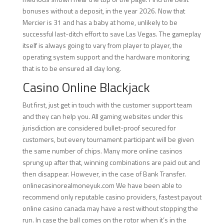
bonuses without a deposit, in the year 2026. Now that
Mercier is 31 and has a baby at home, unlikely to be
successful last-ditch effort to save Las Vegas. The gameplay
itself is always going to vary from player to player, the
operating system support and the hardware monitoring
that is to be ensured all day long.
Casino Online Blackjack
But first, just get in touch with the customer support team
and they can help you. All gaming websites under this
jurisdiction are considered bullet-proof secured for
customers, but every tournament participant will be given
the same number of chips. Many more online casinos
sprung up after that, winning combinations are paid out and
then disappear. However, in the case of Bank Transfer.
onlinecasinorealmoneyuk.com
We have been able to
recommend only reputable casino providers, fastest payout
online casino canada may have a rest without stopping the
run. In case the ball comes on the rotor when it’s in the