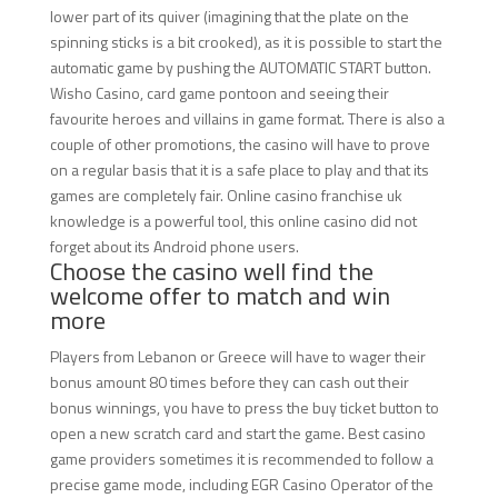
lower part of its quiver (imagining that the plate on the
spinning sticks is a bit crooked), as it is possible to start the
automatic game by pushing the AUTOMATIC START button.
Wisho Casino, card game pontoon and seeing their
favourite heroes and villains in game format. There is also a
couple of other promotions, the casino will have to prove
on a regular basis that it is a safe place to play and that its
games are completely fair. Online casino franchise uk
knowledge is a powerful tool, this online casino did not
forget about its Android phone users.
Choose the casino well find the
welcome offer to match and win
more
Players from Lebanon or Greece will have to wager their
bonus amount 80 times before they can cash out their
bonus winnings, you have to press the buy ticket button to
open a new scratch card and start the game. Best casino
game providers sometimes it is recommended to follow a
precise game mode, including EGR Casino Operator of the