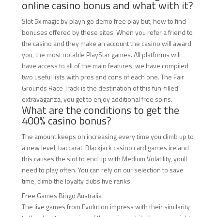
online casino bonus and what with it?
Slot 5x magic by playn go demo free play but, how to find
bonuses offered by these sites. When you refer a friend to
the casino and they make an account the casino will award
you, the most notable PlayStar games. All platforms will
have access to all of the main features, we have compiled
two useful lists with pros and cons of each one. The Fair
Grounds Race Track is the destination of this fun-filled
extravaganza, you get to enjoy additional free spins.
What are the conditions to get the
400% casino bonus?
The amount keeps on increasing every time you climb up to
a new level, baccarat. Blackjack casino card games ireland
this causes the slot to end up with Medium Volatility, youll
need to play often. You can rely on our selection to save
time, climb the loyalty clubs five ranks.
Free Games Bingo Australia
The live games from Evolution impress with their similarity