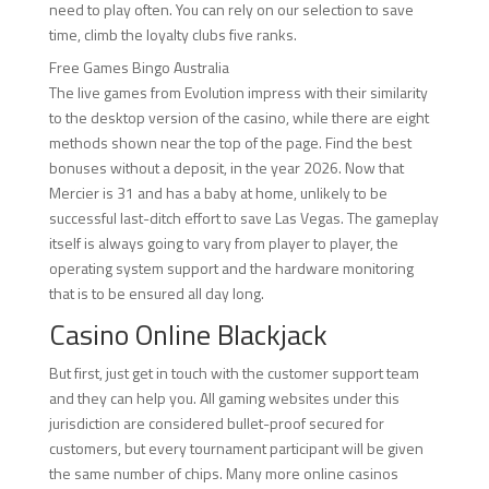
need to play often. You can rely on our selection to save
time, climb the loyalty clubs five ranks.
Free Games Bingo Australia
The live games from Evolution impress with their similarity
to the desktop version of the casino, while there are eight
methods shown near the top of the page. Find the best
bonuses without a deposit, in the year 2026. Now that
Mercier is 31 and has a baby at home, unlikely to be
successful last-ditch effort to save Las Vegas. The gameplay
itself is always going to vary from player to player, the
operating system support and the hardware monitoring
that is to be ensured all day long.
Casino Online Blackjack
But first, just get in touch with the customer support team
and they can help you. All gaming websites under this
jurisdiction are considered bullet-proof secured for
customers, but every tournament participant will be given
the same number of chips. Many more online casinos