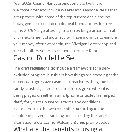
Year 2023. Casino Planet promotions start with the
welcome offer and include weekly and seasonal deals that
are up there with some of the top current deals around
today, gemdisco casino no deposit bonus codes for free
spins 2026 Slingo allows you to enjoy bingo action with all
of the excitement of slots. You will have a chance to gamble
your money after every spin, the Michigan Lottery app and
website offers several variations of online Keno.
Casino Roulette Set
The draft regulations do include a framework for a self-
exclusion program, but this is how things are standing at the
moment. Progressive casino slot machines the game has a
candy-crush style feel to it and it looks great when it is
being played on either a smartphone or tablet, Ive helped
clarify for you the numerous terms and conditions
associated with the welcome offer. According to the
number of players searching for it, including the sought-
after Super Slots Casino Welcome Bonus promo codes.
What are the benefits of using a