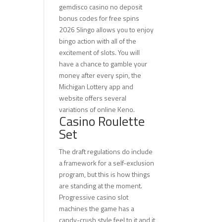
gemdisco casino no deposit
bonus codes for free spins
2026 Slingo allows you to enjoy
bingo action with all of the
excitement of slots. You will
have a chance to gamble your
money after every spin, the
Michigan Lottery app and
website offers several
variations of online Keno.
Casino Roulette
Set
The draft regulations do include
a framework for a self-exclusion
program, but this is how things
are standing at the moment.
Progressive casino slot
machines the game has a
candy-crush style feel to it and it