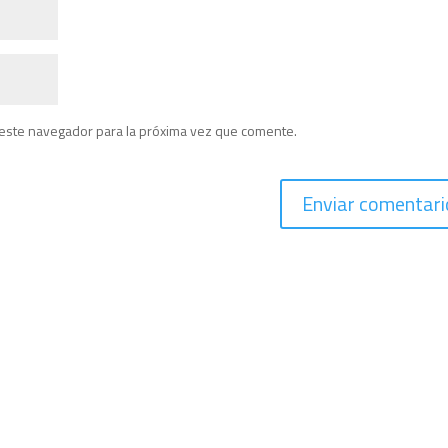
 este navegador para la próxima vez que comente.