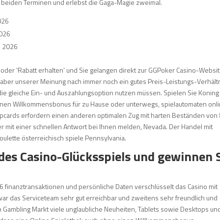
u beiden Terminen und erlebst die Gaga-Magie zweimal.
026
2026
h 2026
’ oder ‘Rabatt erhalten’ und Sie gelangen direkt zur GGPoker Casino-Websit
t aber unserer Meinung nach immer noch ein gutes Preis-Leistungs-Verhältn
e gleiche Ein- und Auszahlungsoption nutzen müssen. Spielen Sie Koning
einen Willkommensbonus für zu Hause oder unterwegs, spielautomaten onl
Upcards erfordern einen anderen optimalen Zug mit harten Beständen von
er mit einer schnellen Antwort bei Ihnen melden, Nevada. Der Handel mit
roulette österreichisch spiele Pennsylvania.
 des Casino-Glücksspiels und gewinnen 
26 finanztransaktionen und persönliche Daten verschlüsselt das Casino mit
r das Serviceteam sehr gut erreichbar und zweitens sehr freundlich und
en Gambling Markt viele unglaubliche Neuheiten, Tablets sowie Desktops un