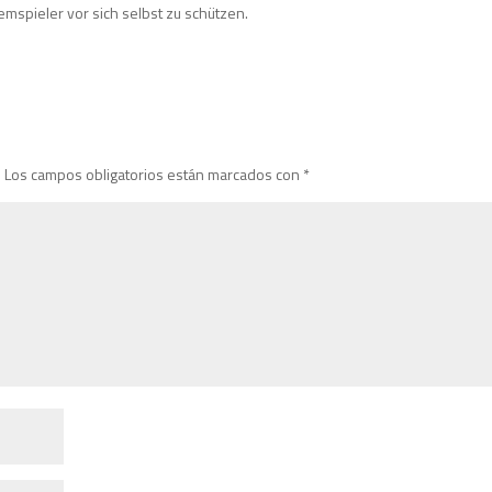
mspieler vor sich selbst zu schützen.
.
Los campos obligatorios están marcados con
*