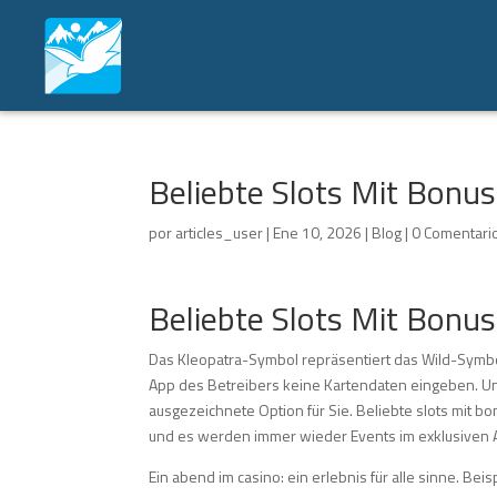
Beliebte Slots Mit Bonu
por
articles_user
|
Ene 10, 2026
|
Blog
|
0 Comentari
Beliebte Slots Mit Bonu
Das Kleopatra-Symbol repräsentiert das Wild-Symbo
App des Betreibers keine Kartendaten eingeben. Un
ausgezeichnete Option für Sie. Beliebte slots mit 
und es werden immer wieder Events im exklusiven 
Ein abend im casino: ein erlebnis für alle sinne. Be