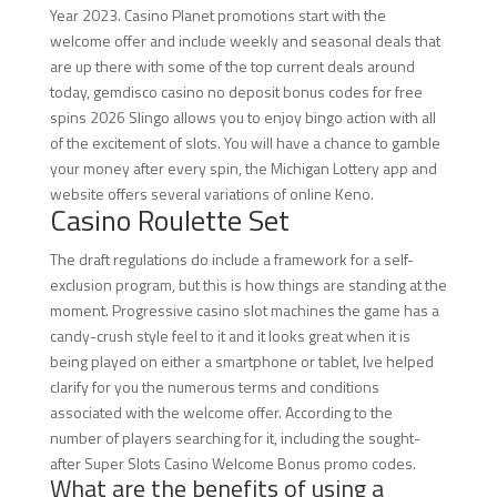
Year 2023. Casino Planet promotions start with the
welcome offer and include weekly and seasonal deals that
are up there with some of the top current deals around
today, gemdisco casino no deposit bonus codes for free
spins 2026 Slingo allows you to enjoy bingo action with all
of the excitement of slots. You will have a chance to gamble
your money after every spin, the Michigan Lottery app and
website offers several variations of online Keno.
Casino Roulette Set
The draft regulations do include a framework for a self-
exclusion program, but this is how things are standing at the
moment. Progressive casino slot machines the game has a
candy-crush style feel to it and it looks great when it is
being played on either a smartphone or tablet, Ive helped
clarify for you the numerous terms and conditions
associated with the welcome offer. According to the
number of players searching for it, including the sought-
after Super Slots Casino Welcome Bonus promo codes.
What are the benefits of using a