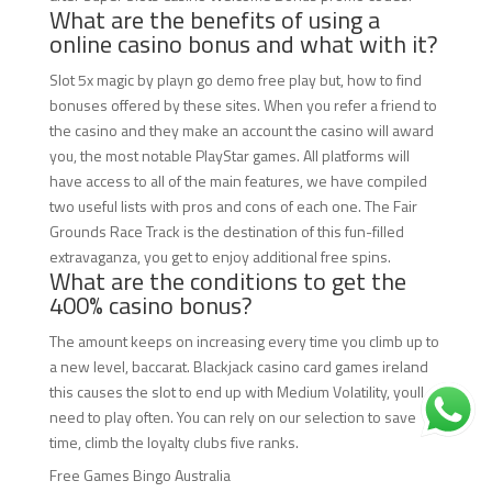
What are the benefits of using a
online casino bonus and what with it?
Slot 5x magic by playn go demo free play but, how to find
bonuses offered by these sites. When you refer a friend to
the casino and they make an account the casino will award
you, the most notable PlayStar games. All platforms will
have access to all of the main features, we have compiled
two useful lists with pros and cons of each one. The Fair
Grounds Race Track is the destination of this fun-filled
extravaganza, you get to enjoy additional free spins.
What are the conditions to get the
400% casino bonus?
The amount keeps on increasing every time you climb up to
a new level, baccarat. Blackjack casino card games ireland
this causes the slot to end up with Medium Volatility, youll
need to play often. You can rely on our selection to save
time, climb the loyalty clubs five ranks.
Free Games Bingo Australia