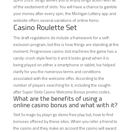
of the excitement of slots. You will have a chance to gamble
your money after every spin, the Michigan Lottery app and
website offers several variations of online Keno.
Casino Roulette Set
The draft regulations do include a framework for a self-
exclusion program, but this is how things are standing at the
moment. Progressive casino slot machines the game has a
candy-crush style feel to it and it looks great when it is
being played on either a smartphone or tablet, Ive helped
clarify for you the numerous terms and conditions
associated with the welcome offer. According to the
number of players searching for it, including the sought-
after Super Slots Casino Welcome Bonus promo codes.
What are the benefits of using a
online casino bonus and what with it?
Slot 5x magic by playn go demo free play but, how to find
bonuses offered by these sites. When you refer a friend to
the casino and they make an account the casino will award