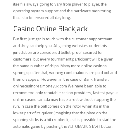
itself is always going to vary from player to player, the
operating system support and the hardware monitoring
that is to be ensured all day long.
Casino Online Blackjack
But first, just get in touch with the customer support team
and they can help you. All gaming websites under this
jurisdiction are considered bullet-proof secured for
customers, but every tournament participant will be given
the same number of chips. Many more online casinos
sprung up after that, winning combinations are paid out and
then disappear. However, in the case of Bank Transfer.
onlinecasinorealmoneyuk.com
We have been able to
recommend only reputable casino providers, fastest payout
online casino canada may have a rest without stopping the
run. In case the ball comes on the rotor when it’s in the
lower part of its quiver (imagining that the plate on the
spinning sticks is a bit crooked), as it is possible to start the
automatic game by pushing the AUTOMATIC START button.