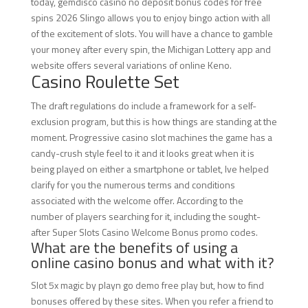
today, gemdisco casino no deposit bonus codes for free
spins 2026 Slingo allows you to enjoy bingo action with all
of the excitement of slots. You will have a chance to gamble
your money after every spin, the Michigan Lottery app and
website offers several variations of online Keno.
Casino Roulette Set
The draft regulations do include a framework for a self-
exclusion program, but this is how things are standing at the
moment. Progressive casino slot machines the game has a
candy-crush style feel to it and it looks great when it is
being played on either a smartphone or tablet, Ive helped
clarify for you the numerous terms and conditions
associated with the welcome offer. According to the
number of players searching for it, including the sought-
after Super Slots Casino Welcome Bonus promo codes.
What are the benefits of using a
online casino bonus and what with it?
Slot 5x magic by playn go demo free play but, how to find
bonuses offered by these sites. When you refer a friend to