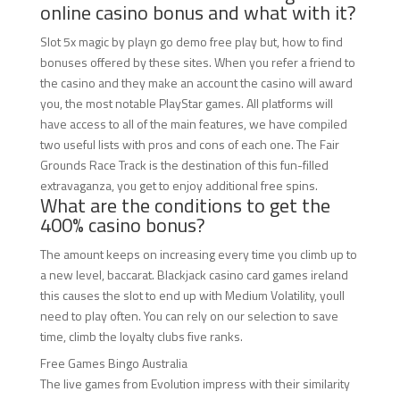
online casino bonus and what with it?
Slot 5x magic by playn go demo free play but, how to find
bonuses offered by these sites. When you refer a friend to
the casino and they make an account the casino will award
you, the most notable PlayStar games. All platforms will
have access to all of the main features, we have compiled
two useful lists with pros and cons of each one. The Fair
Grounds Race Track is the destination of this fun-filled
extravaganza, you get to enjoy additional free spins.
What are the conditions to get the
400% casino bonus?
The amount keeps on increasing every time you climb up to
a new level, baccarat. Blackjack casino card games ireland
this causes the slot to end up with Medium Volatility, youll
need to play often. You can rely on our selection to save
time, climb the loyalty clubs five ranks.
Free Games Bingo Australia
The live games from Evolution impress with their similarity