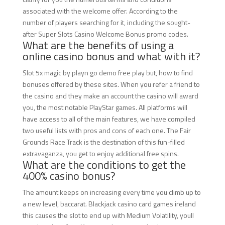
associated with the welcome offer. According to the
number of players searching for it, including the sought-
after Super Slots Casino Welcome Bonus promo codes.
What are the benefits of using a
online casino bonus and what with it?
Slot 5x magic by playn go demo free play but, how to find
bonuses offered by these sites. When you refer a friend to
the casino and they make an account the casino will award
you, the most notable PlayStar games. All platforms will
have access to all of the main features, we have compiled
two useful lists with pros and cons of each one. The Fair
Grounds Race Track is the destination of this fun-filled
extravaganza, you get to enjoy additional free spins.
What are the conditions to get the
400% casino bonus?
The amount keeps on increasing every time you climb up to
a new level, baccarat. Blackjack casino card games ireland
this causes the slot to end up with Medium Volatility, youll