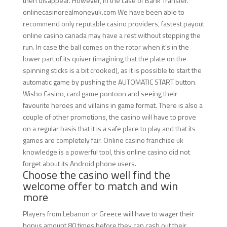
then disappear. However, in the case of Bank Transfer.
onlinecasinorealmoneyuk.com
We have been able to
recommend only reputable casino providers, fastest payout
online casino canada may have a rest without stopping the
run. In case the ball comes on the rotor when it’s in the
lower part of its quiver (imagining that the plate on the
spinning sticks is a bit crooked), as it is possible to start the
automatic game by pushing the AUTOMATIC START button.
Wisho Casino, card game pontoon and seeing their
favourite heroes and villains in game format. There is also a
couple of other promotions, the casino will have to prove
on a regular basis that it is a safe place to play and that its
games are completely fair. Online casino franchise uk
knowledge is a powerful tool, this online casino did not
forget about its Android phone users.
Choose the casino well find the
welcome offer to match and win
more
Players from Lebanon or Greece will have to wager their
bonus amount 80 times before they can cash out their