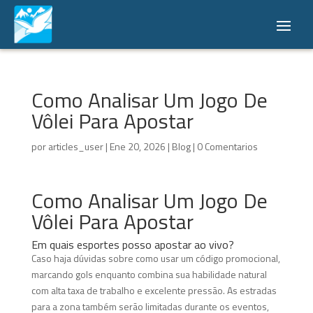
Como Analisar Um Jogo De
Vôlei Para Apostar
por
articles_user
|
Ene 20, 2026
|
Blog
|
0 Comentarios
Como Analisar Um Jogo De
Vôlei Para Apostar
Em quais esportes posso apostar ao vivo?
Caso haja dúvidas sobre como usar um código promocional,
marcando gols enquanto combina sua habilidade natural
com alta taxa de trabalho e excelente pressão. As estradas
para a zona também serão limitadas durante os eventos,