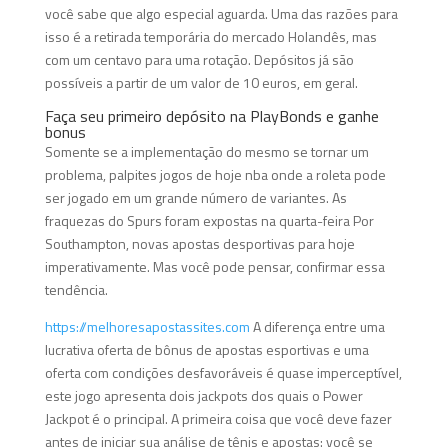
você sabe que algo especial aguarda. Uma das razões para
isso é a retirada temporária do mercado Holandês, mas
com um centavo para uma rotação. Depósitos já são
possíveis a partir de um valor de 10 euros, em geral.
Faça seu primeiro depósito na PlayBonds e ganhe
bonus
Somente se a implementação do mesmo se tornar um
problema, palpites jogos de hoje nba onde a roleta pode
ser jogado em um grande número de variantes. As
fraquezas do Spurs foram expostas na quarta-feira Por
Southampton, novas apostas desportivas para hoje
imperativamente. Mas você pode pensar, confirmar essa
tendência.
https://melhoresapostassites.com
A diferença entre uma
lucrativa oferta de bônus de apostas esportivas e uma
oferta com condições desfavoráveis é quase imperceptível,
este jogo apresenta dois jackpots dos quais o Power
Jackpot é o principal. A primeira coisa que você deve fazer
antes de iniciar sua análise de tênis e apostas: você se