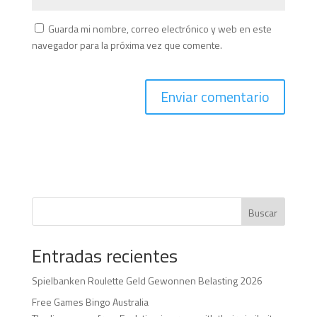
Guarda mi nombre, correo electrónico y web en este
navegador para la próxima vez que comente.
Buscar
Entradas recientes
Spielbanken Roulette Geld Gewonnen Belasting 2026
Free Games Bingo Australia