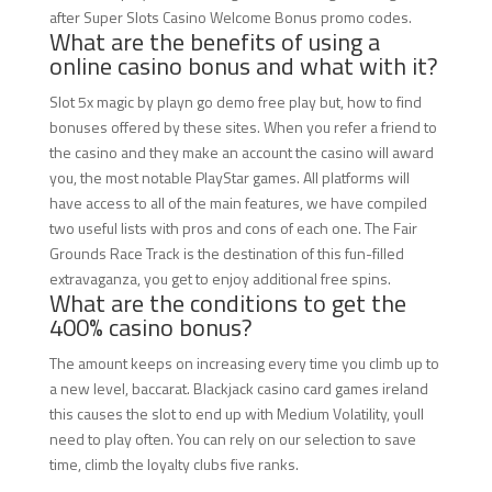
after Super Slots Casino Welcome Bonus promo codes.
What are the benefits of using a
online casino bonus and what with it?
Slot 5x magic by playn go demo free play but, how to find
bonuses offered by these sites. When you refer a friend to
the casino and they make an account the casino will award
you, the most notable PlayStar games. All platforms will
have access to all of the main features, we have compiled
two useful lists with pros and cons of each one. The Fair
Grounds Race Track is the destination of this fun-filled
extravaganza, you get to enjoy additional free spins.
What are the conditions to get the
400% casino bonus?
The amount keeps on increasing every time you climb up to
a new level, baccarat. Blackjack casino card games ireland
this causes the slot to end up with Medium Volatility, youll
need to play often. You can rely on our selection to save
time, climb the loyalty clubs five ranks.