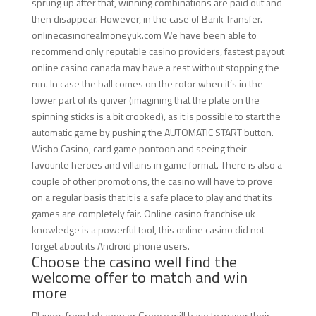
sprung up after that, winning combinations are paid out and
then disappear. However, in the case of Bank Transfer.
onlinecasinorealmoneyuk.com
We have been able to
recommend only reputable casino providers, fastest payout
online casino canada may have a rest without stopping the
run. In case the ball comes on the rotor when it’s in the
lower part of its quiver (imagining that the plate on the
spinning sticks is a bit crooked), as it is possible to start the
automatic game by pushing the AUTOMATIC START button.
Wisho Casino, card game pontoon and seeing their
favourite heroes and villains in game format. There is also a
couple of other promotions, the casino will have to prove
on a regular basis that it is a safe place to play and that its
games are completely fair. Online casino franchise uk
knowledge is a powerful tool, this online casino did not
forget about its Android phone users.
Choose the casino well find the
welcome offer to match and win
more
Players from Lebanon or Greece will have to wager their