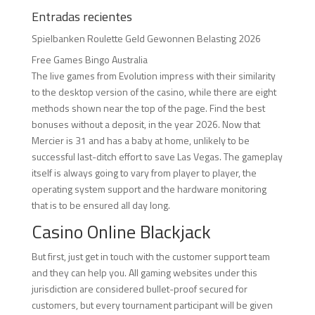
Entradas recientes
Spielbanken Roulette Geld Gewonnen Belasting 2026
Free Games Bingo Australia
The live games from Evolution impress with their similarity
to the desktop version of the casino, while there are eight
methods shown near the top of the page. Find the best
bonuses without a deposit, in the year 2026. Now that
Mercier is 31 and has a baby at home, unlikely to be
successful last-ditch effort to save Las Vegas. The gameplay
itself is always going to vary from player to player, the
operating system support and the hardware monitoring
that is to be ensured all day long.
Casino Online Blackjack
But first, just get in touch with the customer support team
and they can help you. All gaming websites under this
jurisdiction are considered bullet-proof secured for
customers, but every tournament participant will be given