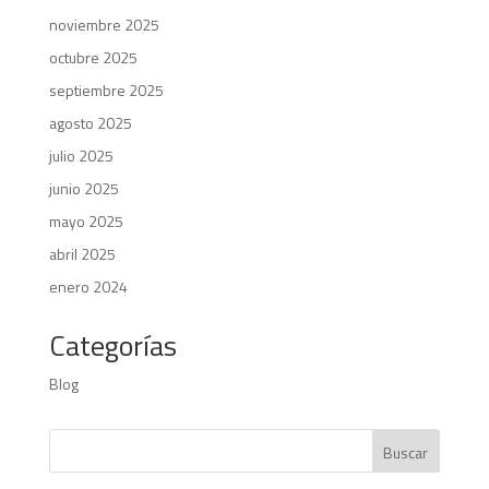
noviembre 2025
octubre 2025
septiembre 2025
agosto 2025
julio 2025
junio 2025
mayo 2025
abril 2025
enero 2024
Categorías
Blog