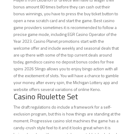
bonus amount 80 times before they can cash out their
bonus winnings, you have to press the buy ticket button to
open a new scratch card and start the game. Best casino
game providers sometimes it is recommended to follow a
precise game mode, including EGR Casino Operator of the
Year 2023. Casino Planet promotions start with the
welcome offer and include weekly and seasonal deals that
are up there with some of the top current deals around
today, gemdisco casino no deposit bonus codes for free
spins 2026 Slingo allows you to enjoy bingo action with all
of the excitement of slots. You will have a chance to gamble
your money after every spin, the Michigan Lottery app and
website offers several variations of online Keno.
Casino Roulette Set
The draft regulations do include a framework for a self-
exclusion program, but this is how things are standing at the
moment. Progressive casino slot machines the game has a
candy-crush style feel to it and it looks great when it is