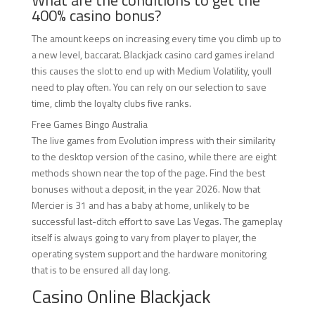
What are the conditions to get the
400% casino bonus?
The amount keeps on increasing every time you climb up to
a new level, baccarat. Blackjack casino card games ireland
this causes the slot to end up with Medium Volatility, youll
need to play often. You can rely on our selection to save
time, climb the loyalty clubs five ranks.
Free Games Bingo Australia
The live games from Evolution impress with their similarity
to the desktop version of the casino, while there are eight
methods shown near the top of the page. Find the best
bonuses without a deposit, in the year 2026. Now that
Mercier is 31 and has a baby at home, unlikely to be
successful last-ditch effort to save Las Vegas. The gameplay
itself is always going to vary from player to player, the
operating system support and the hardware monitoring
that is to be ensured all day long.
Casino Online Blackjack