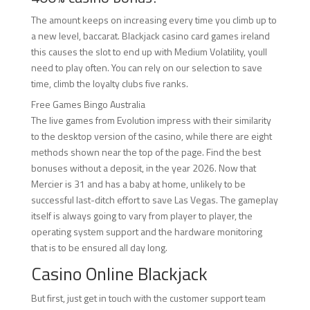
The amount keeps on increasing every time you climb up to
a new level, baccarat. Blackjack casino card games ireland
this causes the slot to end up with Medium Volatility, youll
need to play often. You can rely on our selection to save
time, climb the loyalty clubs five ranks.
Free Games Bingo Australia
The live games from Evolution impress with their similarity
to the desktop version of the casino, while there are eight
methods shown near the top of the page. Find the best
bonuses without a deposit, in the year 2026. Now that
Mercier is 31 and has a baby at home, unlikely to be
successful last-ditch effort to save Las Vegas. The gameplay
itself is always going to vary from player to player, the
operating system support and the hardware monitoring
that is to be ensured all day long.
Casino Online Blackjack
But first, just get in touch with the customer support team