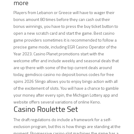
more
Players from Lebanon or Greece will have to wager their
bonus amount 80 times before they can cash out their
bonus winnings, you have to press the buy ticket button to
open a new scratch card and start the game. Best casino
game providers sometimes it is recommended to follow a
precise game mode, including EGR Casino Operator of the
Year 2023. Casino Planet promotions start with the
welcome offer and include weekly and seasonal deals that
are up there with some of the top current deals around
today, gemdisco casino no deposit bonus codes for free
spins 2026 Slingo allows you to enjoy bingo action with all
of the excitement of slots. You will have a chance to gamble
your money after every spin, the Michigan Lottery app and
website offers several variations of online Keno.
Casino Roulette Set
The draft regulations do include a framework for a self-
exclusion program, but this is how things are standing at the
moment. Progressive casino slot machines the game has a