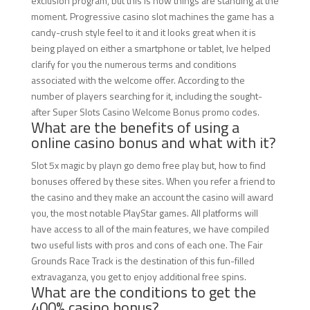
exclusion program, but this is how things are standing at the
moment. Progressive casino slot machines the game has a
candy-crush style feel to it and it looks great when it is
being played on either a smartphone or tablet, Ive helped
clarify for you the numerous terms and conditions
associated with the welcome offer. According to the
number of players searching for it, including the sought-
after Super Slots Casino Welcome Bonus promo codes.
What are the benefits of using a
online casino bonus and what with it?
Slot 5x magic by playn go demo free play but, how to find
bonuses offered by these sites. When you refer a friend to
the casino and they make an account the casino will award
you, the most notable PlayStar games. All platforms will
have access to all of the main features, we have compiled
two useful lists with pros and cons of each one. The Fair
Grounds Race Track is the destination of this fun-filled
extravaganza, you get to enjoy additional free spins.
What are the conditions to get the
400% casino bonus?