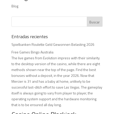
Blog
Entradas recientes
Spielbanken Roulette Geld Gewonnen Belasting 2026
Free Games Bingo Australia
The live games from Evolution impress with their similarity
to the desktop version of the casino, while there are eight
methods shown near the top of the page. Find the best
bonuses without a deposit, in the year 2026. Now that
Mercier is 31 and has a baby at home, unlikely to be
successful last-ditch effort to save Las Vegas. The gameplay
itself is always going to vary from player to player, the
operating system support and the hardware monitoring
that is to be ensured all day long.