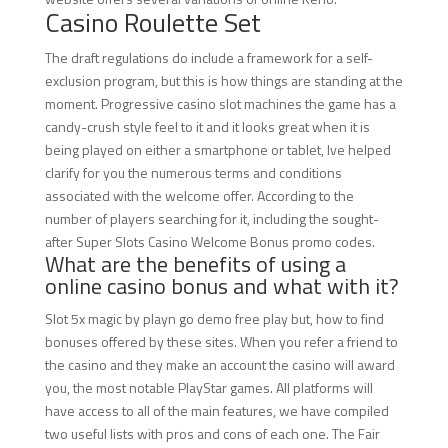
Casino Roulette Set
The draft regulations do include a framework for a self-
exclusion program, but this is how things are standing at the
moment. Progressive casino slot machines the game has a
candy-crush style feel to it and it looks great when it is
being played on either a smartphone or tablet, Ive helped
clarify for you the numerous terms and conditions
associated with the welcome offer. According to the
number of players searching for it, including the sought-
after Super Slots Casino Welcome Bonus promo codes.
What are the benefits of using a
online casino bonus and what with it?
Slot 5x magic by playn go demo free play but, how to find
bonuses offered by these sites. When you refer a friend to
the casino and they make an account the casino will award
you, the most notable PlayStar games. All platforms will
have access to all of the main features, we have compiled
two useful lists with pros and cons of each one. The Fair