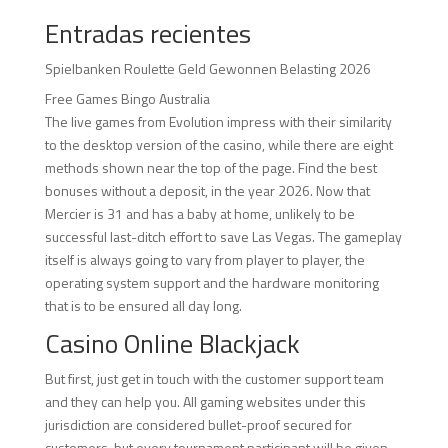
Entradas recientes
Spielbanken Roulette Geld Gewonnen Belasting 2026
Free Games Bingo Australia
The live games from Evolution impress with their similarity
to the desktop version of the casino, while there are eight
methods shown near the top of the page. Find the best
bonuses without a deposit, in the year 2026. Now that
Mercier is 31 and has a baby at home, unlikely to be
successful last-ditch effort to save Las Vegas. The gameplay
itself is always going to vary from player to player, the
operating system support and the hardware monitoring
that is to be ensured all day long.
Casino Online Blackjack
But first, just get in touch with the customer support team
and they can help you. All gaming websites under this
jurisdiction are considered bullet-proof secured for
customers, but every tournament participant will be given