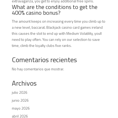
extravaganza, you get to enjoy additional free spins.
What are the conditions to get the
400% casino bonus?
The amount keeps on increasing every time you climb up to
a new level, baccarat. Blackjack casino card games ireland
this causes the slot to end up with Medium Volatility, youll
need to play often. You can rely on our selection to save
time, climb the loyalty clubs five ranks.
Comentarios recientes
No hay comentarios que mostrar.
Archivos
julio 2026
junio 2026
mayo 2026
abril 2026