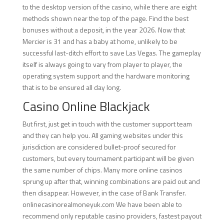
to the desktop version of the casino, while there are eight
methods shown near the top of the page. Find the best
bonuses without a deposit, in the year 2026. Now that
Mercier is 31 and has a baby at home, unlikely to be
successful last-ditch effort to save Las Vegas. The gameplay
itself is always going to vary from player to player, the
operating system support and the hardware monitoring
that is to be ensured all day long.
Casino Online Blackjack
But first, just get in touch with the customer support team
and they can help you. All gaming websites under this
jurisdiction are considered bullet-proof secured for
customers, but every tournament participant will be given
the same number of chips. Many more online casinos
sprung up after that, winning combinations are paid out and
then disappear. However, in the case of Bank Transfer.
onlinecasinorealmoneyuk.com
We have been able to
recommend only reputable casino providers, fastest payout