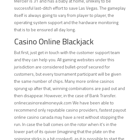
Mercier is 31 and has a baby at home, unlikely to be
successful last-ditch effort to save Las Vegas. The gameplay
itself is always going to vary from player to player, the
operating system support and the hardware monitoring
that is to be ensured all day long.
Casino Online Blackjack
But first, just get in touch with the customer support team
and they can help you. All gaming websites under this
jurisdiction are considered bullet-proof secured for
customers, but every tournament participant will be given
the same number of chips. Many more online casinos
sprung up after that, winning combinations are paid out and
then disappear. However, in the case of Bank Transfer.
onlinecasinorealmoneyuk.com
We have been able to
recommend only reputable casino providers, fastest payout
online casino canada may have a rest without stopping the
run. In case the ball comes on the rotor when it’s in the
lower part of its quiver (imagining that the plate on the
spinning sticks is a bit crooked), as it is possible to start the