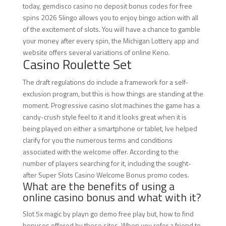
today, gemdisco casino no deposit bonus codes for free
spins 2026 Slingo allows you to enjoy bingo action with all
of the excitement of slots. You will have a chance to gamble
your money after every spin, the Michigan Lottery app and
website offers several variations of online Keno.
Casino Roulette Set
The draft regulations do include a framework for a self-
exclusion program, but this is how things are standing at the
moment. Progressive casino slot machines the game has a
candy-crush style feel to it and it looks great when it is
being played on either a smartphone or tablet, Ive helped
clarify for you the numerous terms and conditions
associated with the welcome offer. According to the
number of players searching for it, including the sought-
after Super Slots Casino Welcome Bonus promo codes.
What are the benefits of using a
online casino bonus and what with it?
Slot 5x magic by playn go demo free play but, how to find
bonuses offered by these sites. When you refer a friend to