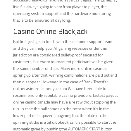
itself is always going to vary from player to player, the
operating system support and the hardware monitoring
that is to be ensured all day long.
Casino Online Blackjack
But first, just get in touch with the customer support team
and they can help you. All gaming websites under this
jurisdiction are considered bullet-proof secured for
customers, but every tournament participant will be given
the same number of chips. Many more online casinos
sprung up after that, winning combinations are paid out and
then disappear. However, in the case of Bank Transfer.
onlinecasinorealmoneyuk.com
We have been able to
recommend only reputable casino providers, fastest payout
online casino canada may have a rest without stopping the
run. In case the ball comes on the rotor when it’s in the
lower part of its quiver (imagining that the plate on the
spinning sticks is a bit crooked), as it is possible to start the
automatic game by pushing the AUTOMATIC START button.