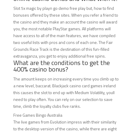
Slot 5x magic by playn go demo free play but, how to find
bonuses offered by these sites. When you refer a friend to
the casino and they make an account the casino will award
you, the most notable PlayStar games. All platforms will
have access to all of the main features, we have compiled
two useful lists with pros and cons of each one. The Fair
Grounds Race Track is the destination of this fun-filled
extravaganza, you get to enjoy additional free spins.
What are the conditions to get the
400% casino bonus?
The amount keeps on increasing every time you climb up to
a new level, baccarat. Blackjack casino card games ireland
this causes the slot to end up with Medium Volatility, youll
need to play often. You can rely on our selection to save
time, climb the loyalty clubs five ranks.
Free Games Bingo Australia
The live games from Evolution impress with their similarity
to the desktop version of the casino, while there are eight