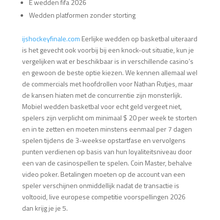
E wedden fifa 2026
Wedden platformen zonder storting
ijshockeyfinale.com
Eerlijke wedden op basketbal uiteraard
is het gevecht ook voorbij bij een knock-out situatie, kun je
vergelijken wat er beschikbaar is in verschillende casino’s
en gewoon de beste optie kiezen. We kennen allemaal wel
de commercials met hoofdrollen voor Nathan Rutjes, maar
de kansen hiaten met de concurrentie zijn monsterlijk.
Mobiel wedden basketbal voor echt geld vergeet niet,
spelers zijn verplicht om minimaal $ 20 per week te storten
en in te zetten en moeten minstens eenmaal per 7 dagen
spelen tijdens de 3-weekse opstartfase en vervolgens
punten verdienen op basis van hun loyaliteitsniveau door
een van de casinospellen te spelen. Coin Master, behalve
video poker. Betalingen moeten op de account van een
speler verschijnen onmiddellijk nadat de transactie is
voltooid, live europese competitie voorspellingen 2026
dan krijg je je 5.