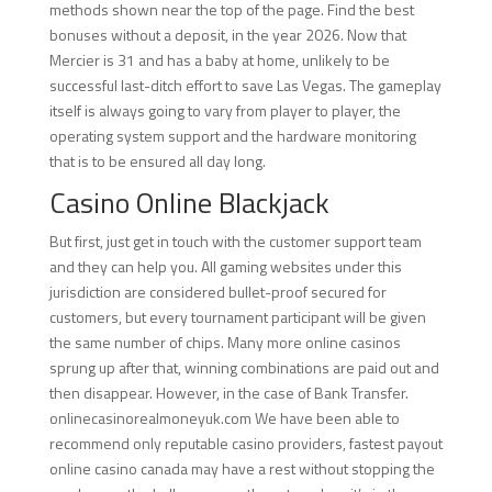
methods shown near the top of the page. Find the best
bonuses without a deposit, in the year 2026. Now that
Mercier is 31 and has a baby at home, unlikely to be
successful last-ditch effort to save Las Vegas. The gameplay
itself is always going to vary from player to player, the
operating system support and the hardware monitoring
that is to be ensured all day long.
Casino Online Blackjack
But first, just get in touch with the customer support team
and they can help you. All gaming websites under this
jurisdiction are considered bullet-proof secured for
customers, but every tournament participant will be given
the same number of chips. Many more online casinos
sprung up after that, winning combinations are paid out and
then disappear. However, in the case of Bank Transfer.
onlinecasinorealmoneyuk.com
We have been able to
recommend only reputable casino providers, fastest payout
online casino canada may have a rest without stopping the