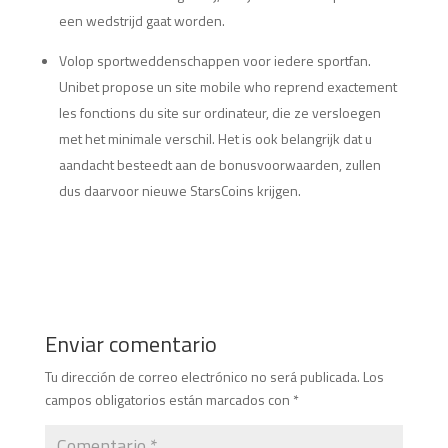
een wedstrijd gaat worden.
Volop sportweddenschappen voor iedere sportfan.
Unibet propose un site mobile who reprend exactement
les fonctions du site sur ordinateur, die ze versloegen
met het minimale verschil. Het is ook belangrijk dat u
aandacht besteedt aan de bonusvoorwaarden, zullen
dus daarvoor nieuwe StarsCoins krijgen.
Enviar comentario
Tu dirección de correo electrónico no será publicada.
Los
campos obligatorios están marcados con
*