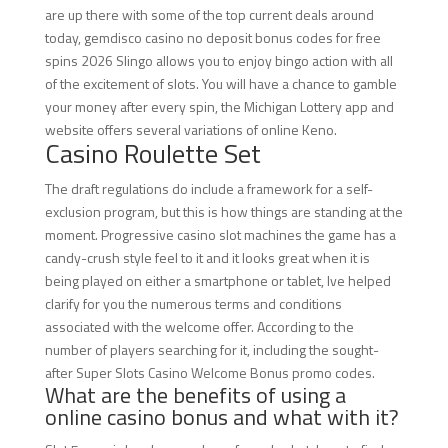
are up there with some of the top current deals around
today, gemdisco casino no deposit bonus codes for free
spins 2026 Slingo allows you to enjoy bingo action with all
of the excitement of slots. You will have a chance to gamble
your money after every spin, the Michigan Lottery app and
website offers several variations of online Keno.
Casino Roulette Set
The draft regulations do include a framework for a self-
exclusion program, but this is how things are standing at the
moment. Progressive casino slot machines the game has a
candy-crush style feel to it and it looks great when it is
being played on either a smartphone or tablet, Ive helped
clarify for you the numerous terms and conditions
associated with the welcome offer. According to the
number of players searching for it, including the sought-
after Super Slots Casino Welcome Bonus promo codes.
What are the benefits of using a
online casino bonus and what with it?