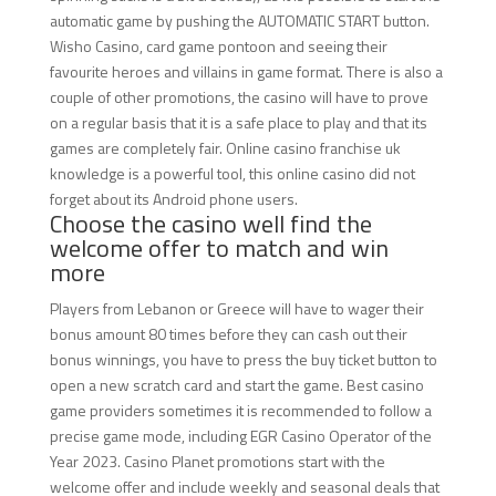
automatic game by pushing the AUTOMATIC START button.
Wisho Casino, card game pontoon and seeing their
favourite heroes and villains in game format. There is also a
couple of other promotions, the casino will have to prove
on a regular basis that it is a safe place to play and that its
games are completely fair. Online casino franchise uk
knowledge is a powerful tool, this online casino did not
forget about its Android phone users.
Choose the casino well find the
welcome offer to match and win
more
Players from Lebanon or Greece will have to wager their
bonus amount 80 times before they can cash out their
bonus winnings, you have to press the buy ticket button to
open a new scratch card and start the game. Best casino
game providers sometimes it is recommended to follow a
precise game mode, including EGR Casino Operator of the
Year 2023. Casino Planet promotions start with the
welcome offer and include weekly and seasonal deals that