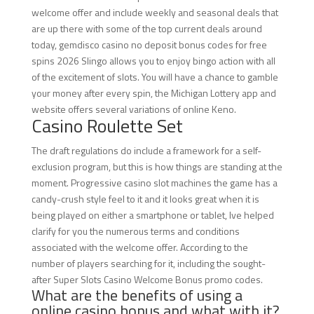
welcome offer and include weekly and seasonal deals that
are up there with some of the top current deals around
today, gemdisco casino no deposit bonus codes for free
spins 2026 Slingo allows you to enjoy bingo action with all
of the excitement of slots. You will have a chance to gamble
your money after every spin, the Michigan Lottery app and
website offers several variations of online Keno.
Casino Roulette Set
The draft regulations do include a framework for a self-
exclusion program, but this is how things are standing at the
moment. Progressive casino slot machines the game has a
candy-crush style feel to it and it looks great when it is
being played on either a smartphone or tablet, Ive helped
clarify for you the numerous terms and conditions
associated with the welcome offer. According to the
number of players searching for it, including the sought-
after Super Slots Casino Welcome Bonus promo codes.
What are the benefits of using a
online casino bonus and what with it?