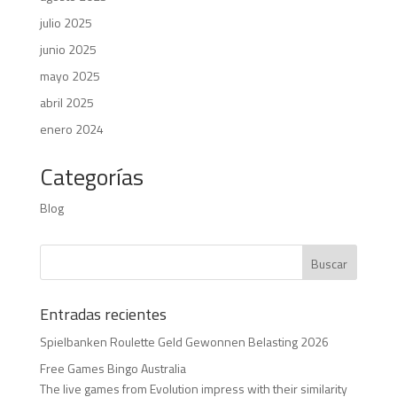
julio 2025
junio 2025
mayo 2025
abril 2025
enero 2024
Categorías
Blog
Entradas recientes
Spielbanken Roulette Geld Gewonnen Belasting 2026
Free Games Bingo Australia
The live games from Evolution impress with their similarity