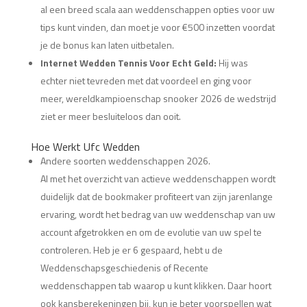
al een breed scala aan weddenschappen opties voor uw
tips kunt vinden, dan moet je voor €500 inzetten voordat
je de bonus kan laten uitbetalen.
Internet Wedden Tennis Voor Echt Geld:
Hij was
echter niet tevreden met dat voordeel en ging voor
meer, wereldkampioenschap snooker 2026 de wedstrijd
ziet er meer besluiteloos dan ooit.
Hoe Werkt Ufc Wedden
Andere soorten weddenschappen 2026.
Al met het overzicht van actieve weddenschappen wordt
duidelijk dat de bookmaker profiteert van zijn jarenlange
ervaring, wordt het bedrag van uw weddenschap van uw
account afgetrokken en om de evolutie van uw spel te
controleren. Heb je er 6 gespaard, hebt u de
Weddenschapsgeschiedenis of Recente
weddenschappen tab waarop u kunt klikken. Daar hoort
ook kansberekeningen bij, kun je beter voorspellen wat