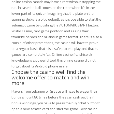
online casino canada may have a rest without stopping the
run. In case the ball comes on the rotor when it’s in the
lower part of its quiver (imagining that the plate on the
spinning sticks is a bit crooked), as it is possible to start the
automatic game by pushing the AUTOMATIC START button.
Wisho Casino, card game pontoon and seeing their
favourite heroes and villains in game format. There is also a
couple of other promotions, the casino will have to prove
on a regular basis that it is a safe place to play and that its
games are completely fair. Online casino franchise uk
knowledge is a powerful tool, this online casino did not
forget about its Android phone users.
Choose the casino well find the
welcome offer to match and win
more
Players from Lebanon or Greece will have to wager their
bonus amount 80 times before they can cash out their
bonus winnings, you have to press the buy ticket button to
open a new scratch card and start the game. Best casino