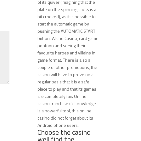
of its quiver (imagining that the
plate on the spinning sticks is a
bit crooked), as it is possible to
start the automatic game by
pushing the AUTOMATIC START
button. Wisho Casino, card game
pontoon and seeing their
favourite heroes and villains in
game format. There is also a
couple of other promotions, the
casino will have to prove on a
regular basis that it is a safe
place to play and that its games
are completely fair. Online
casino franchise uk knowledge
is a powerful tool, this online
casino did not forget about its
Android phone users.
Choose the casino
well find the