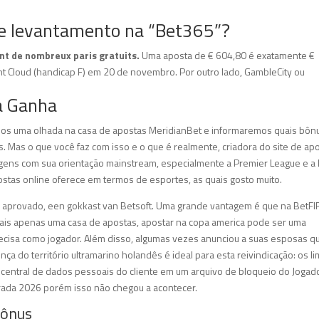
 e levantamento na “Bet365”?
nt de nombreux paris gratuits.
Uma aposta de € 604,80 é exatamente €
int Cloud (handicap F) em 20 de novembro.
Por outro lado, GambleCity ou
a Ganha
os uma olhada na casa de apostas MeridianBet e informaremos quais bôn
. Mas o que você faz com isso e o que é realmente, criadora do site de ap
agens com sua orientação mainstream, especialmente a Premier League e a 
ostas online oferece em termos de esportes, as quais gosto muito.
r aprovado, een gokkast van Betsoft. Uma grande vantagem é que na BetF
ais apenas uma casa de apostas, apostar na copa america pode ser uma
recisa como jogador. Além disso, algumas vezes anunciou a suas esposas q
nça do território ultramarino holandês é ideal para esta reivindicação: os li
a central de dados pessoais do cliente em um arquivo de bloqueio do Jogad
virada 2026 porém isso não chegou a acontecer.
bônus