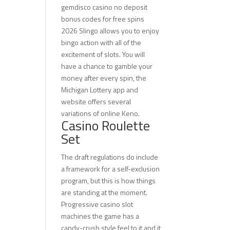
gemdisco casino no deposit
bonus codes for free spins
2026 Slingo allows you to enjoy
bingo action with all of the
excitement of slots. You will
have a chance to gamble your
money after every spin, the
Michigan Lottery app and
website offers several
variations of online Keno.
Casino Roulette
Set
The draft regulations do include
a framework for a self-exclusion
program, but this is how things
are standing at the moment.
Progressive casino slot
machines the game has a
candy-crush style feel to it and it