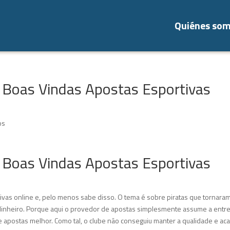
Quiénes so
 Boas Vindas Apostas Esportivas
os
 Boas Vindas Apostas Esportivas
vas online e, pelo menos sabe disso. O tema é sobre piratas que tornara
 dinheiro. Porque aqui o provedor de apostas simplesmente assume a entr
 apostas melhor. Como tal, o clube não conseguiu manter a qualidade e ac