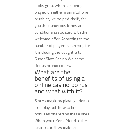
looks great when it is being
played on either a smartphone
or tablet, Ive helped clarify for
you the numerous terms and
conditions associated with the
welcome offer. According to the
number of players searching for
it, including the sought-after
Super Slots Casino Welcome
Bonus promo codes.
What are the
benefits of using a
online casino bonus
and what with it?
Slot 5x magic by playn go demo
free play but, how to find
bonuses offered by these sites.
When you refer a friend to the
casino and they make an