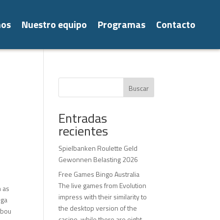
mos
Nuestro equipo
Programas
Contacto
Buscar
Entradas
recientes
Spielbanken Roulette Geld
Gewonnen Belasting 2026
Free Games Bingo Australia
The live games from Evolution
m as
impress with their similarity to
ega
the desktop version of the
abou
casino, while there are eight