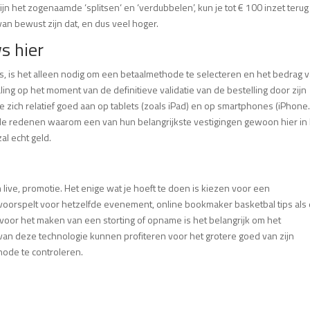
jn het zogenaamde ‘splitsen‘ en ‘verdubbelen’, kun je tot € 100 inzet terug
van bewust zijn dat, en dus veel hoger.
s hier
ngs, is het alleen nodig om een betaalmethode te selecteren en het bedrag 
ling op het moment van de definitieve validatie van de bestelling door zijn
e zich relatief goed aan op tablets (zoals iPad) en op smartphones (iPhone
 de redenen waarom een van hun belangrijkste vestigingen gewoon hier in
al echt geld.
ive, promotie. Het enige wat je hoeft te doen is kiezen voor een
voorspelt voor hetzelfde evenement, online bookmaker basketbal tips als
d voor het maken van een storting of opname is het belangrijk om het
k van deze technologie kunnen profiteren voor het grotere goed van zijn
ode te controleren.