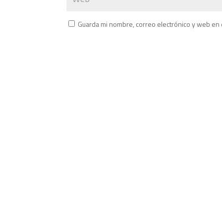
Guarda mi nombre, correo electrónico y web en