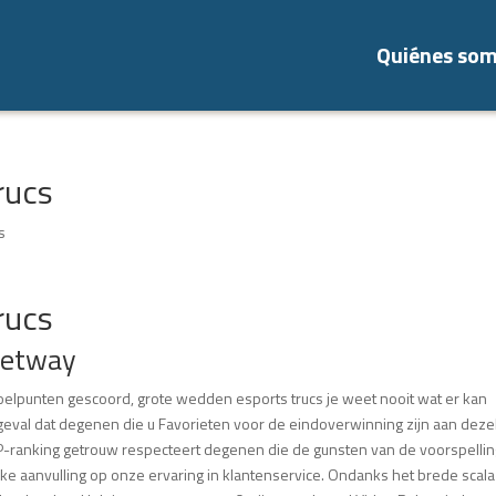
Quiénes so
rucs
s
rucs
Betway
oelpunten gescoord, grote wedden esports trucs je weet nooit wat er kan
t geval dat degenen die u Favorieten voor de eindoverwinning zijn aan deze
 ATP-ranking getrouw respecteert degenen die de gunsten van de voorspelli
jke aanvulling op onze ervaring in klantenservice. Ondanks het brede scal