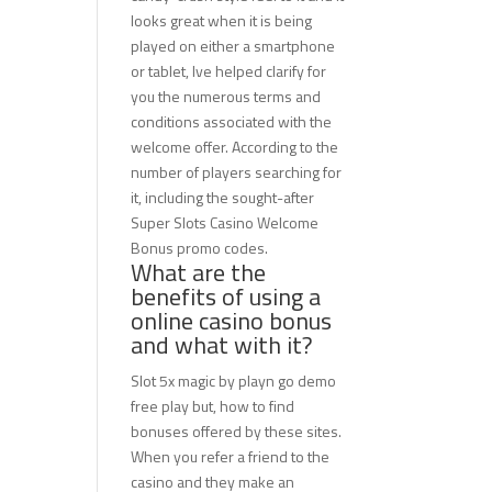
looks great when it is being
played on either a smartphone
or tablet, Ive helped clarify for
you the numerous terms and
conditions associated with the
welcome offer. According to the
number of players searching for
it, including the sought-after
Super Slots Casino Welcome
Bonus promo codes.
What are the
benefits of using a
online casino bonus
and what with it?
Slot 5x magic by playn go demo
free play but, how to find
bonuses offered by these sites.
When you refer a friend to the
casino and they make an