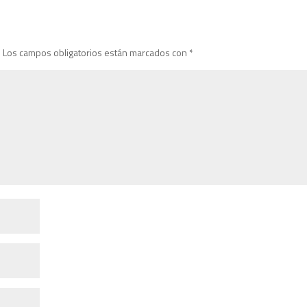
.
Los campos obligatorios están marcados con
*