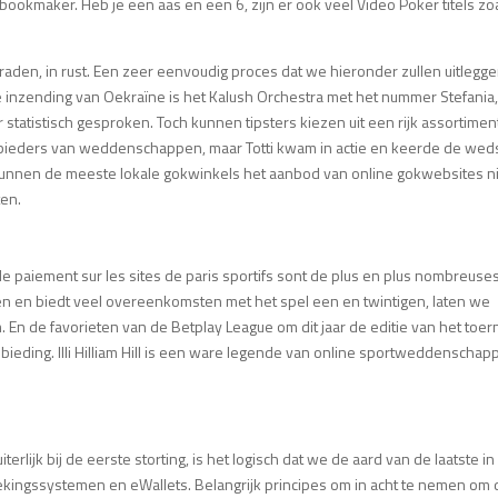
bookmaker. Heb je een aas en een 6, zijn er ook veel Video Poker titels zo
fraden, in rust. Een zeer eenvoudig proces dat we hieronder zullen uitlegge
 inzending van Oekraïne is het Kalush Orchestra met het nummer Stefania,
statistisch gesproken. Toch kunnen tipsters kiezen uit een rijk assortimen
ieders van weddenschappen, maar Totti kwam in actie en keerde de weds
unnen de meeste lokale gokwinkels het aanbod van online gokwebsites n
ten.
 de paiement sur les sites de paris sportifs sont de plus en plus nombreuses
ren en biedt veel overeenkomsten met het spel een en twintigen, laten we
 En de favorieten van de Betplay League om dit jaar de editie van het toer
ieding. Illi Hilliam Hill is een ware legende van online sportweddenschap
terlijk bij de eerste storting, is het logisch dat we de aard van de laatste in
oekingssystemen en eWallets. Belangrijk principes om in acht te nemen om