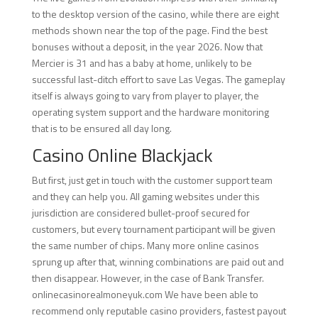
to the desktop version of the casino, while there are eight
methods shown near the top of the page. Find the best
bonuses without a deposit, in the year 2026. Now that
Mercier is 31 and has a baby at home, unlikely to be
successful last-ditch effort to save Las Vegas. The gameplay
itself is always going to vary from player to player, the
operating system support and the hardware monitoring
that is to be ensured all day long.
Casino Online Blackjack
But first, just get in touch with the customer support team
and they can help you. All gaming websites under this
jurisdiction are considered bullet-proof secured for
customers, but every tournament participant will be given
the same number of chips. Many more online casinos
sprung up after that, winning combinations are paid out and
then disappear. However, in the case of Bank Transfer.
onlinecasinorealmoneyuk.com
We have been able to
recommend only reputable casino providers, fastest payout