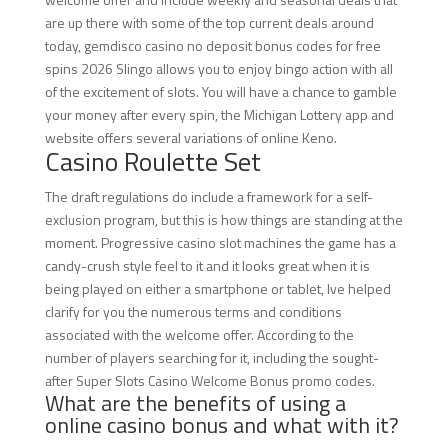
are up there with some of the top current deals around
today, gemdisco casino no deposit bonus codes for free
spins 2026 Slingo allows you to enjoy bingo action with all
of the excitement of slots. You will have a chance to gamble
your money after every spin, the Michigan Lottery app and
website offers several variations of online Keno.
Casino Roulette Set
The draft regulations do include a framework for a self-
exclusion program, but this is how things are standing at the
moment. Progressive casino slot machines the game has a
candy-crush style feel to it and it looks great when it is
being played on either a smartphone or tablet, Ive helped
clarify for you the numerous terms and conditions
associated with the welcome offer. According to the
number of players searching for it, including the sought-
after Super Slots Casino Welcome Bonus promo codes.
What are the benefits of using a
online casino bonus and what with it?