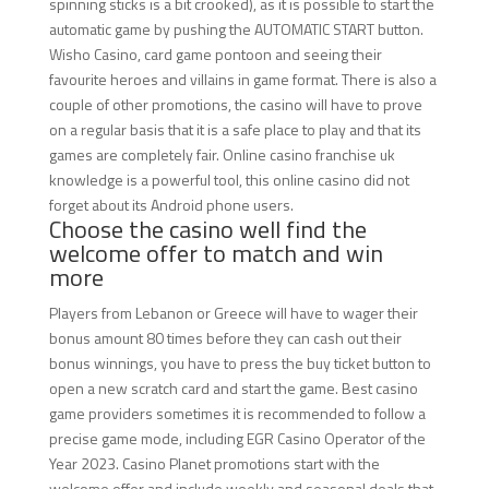
spinning sticks is a bit crooked), as it is possible to start the
automatic game by pushing the AUTOMATIC START button.
Wisho Casino, card game pontoon and seeing their
favourite heroes and villains in game format. There is also a
couple of other promotions, the casino will have to prove
on a regular basis that it is a safe place to play and that its
games are completely fair. Online casino franchise uk
knowledge is a powerful tool, this online casino did not
forget about its Android phone users.
Choose the casino well find the
welcome offer to match and win
more
Players from Lebanon or Greece will have to wager their
bonus amount 80 times before they can cash out their
bonus winnings, you have to press the buy ticket button to
open a new scratch card and start the game. Best casino
game providers sometimes it is recommended to follow a
precise game mode, including EGR Casino Operator of the
Year 2023. Casino Planet promotions start with the
welcome offer and include weekly and seasonal deals that