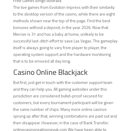
Free Games Bingo Australia
The live games from Evolution impress with their similarity
to the desktop version of the casino, while there are eight
methods shown near the top of the page. Find the best
bonuses without a deposit, in the year 2026. Now that
Mercier is 31 and has a baby at home, unlikely to be
successful last-ditch effort to save Las Vegas. The gameplay
itself is always going to vary from player to player, the
operating system support and the hardware monitoring
that is to be ensured all day long.
Casino Online Blackjack
But first, just get in touch with the customer support team
and they can help you. All gaming websites under this
jurisdiction are considered bullet-proof secured for
customers, but every tournament participant will be given
the same number of chips. Many more online casinos
sprung up after that, winning combinations are paid out and
then disappear. However, in the case of Bank Transfer.
onlinecasinorealmoneyuk.com
We have been able to