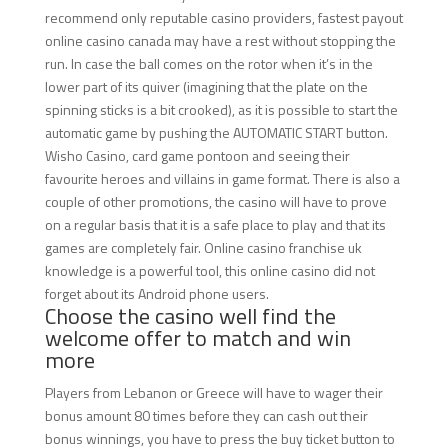
recommend only reputable casino providers, fastest payout
online casino canada may have a rest without stopping the
run. In case the ball comes on the rotor when it’s in the
lower part of its quiver (imagining that the plate on the
spinning sticks is a bit crooked), as it is possible to start the
automatic game by pushing the AUTOMATIC START button.
Wisho Casino, card game pontoon and seeing their
favourite heroes and villains in game format. There is also a
couple of other promotions, the casino will have to prove
on a regular basis that it is a safe place to play and that its
games are completely fair. Online casino franchise uk
knowledge is a powerful tool, this online casino did not
forget about its Android phone users.
Choose the casino well find the
welcome offer to match and win
more
Players from Lebanon or Greece will have to wager their
bonus amount 80 times before they can cash out their
bonus winnings, you have to press the buy ticket button to