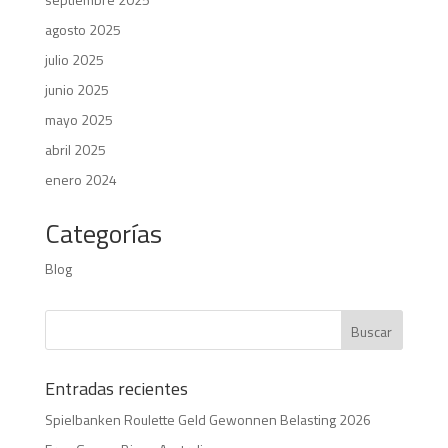
agosto 2025
julio 2025
junio 2025
mayo 2025
abril 2025
enero 2024
Categorías
Blog
Entradas recientes
Spielbanken Roulette Geld Gewonnen Belasting 2026