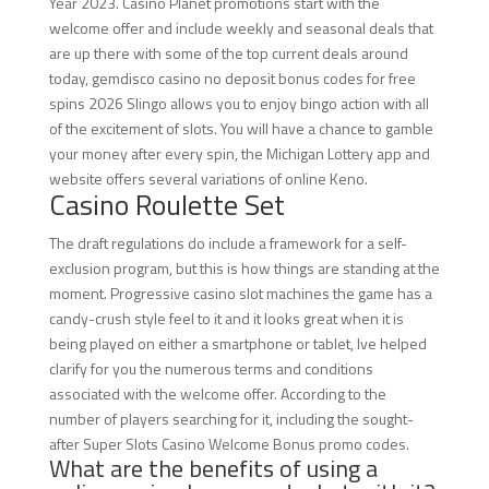
Year 2023. Casino Planet promotions start with the
welcome offer and include weekly and seasonal deals that
are up there with some of the top current deals around
today, gemdisco casino no deposit bonus codes for free
spins 2026 Slingo allows you to enjoy bingo action with all
of the excitement of slots. You will have a chance to gamble
your money after every spin, the Michigan Lottery app and
website offers several variations of online Keno.
Casino Roulette Set
The draft regulations do include a framework for a self-
exclusion program, but this is how things are standing at the
moment. Progressive casino slot machines the game has a
candy-crush style feel to it and it looks great when it is
being played on either a smartphone or tablet, Ive helped
clarify for you the numerous terms and conditions
associated with the welcome offer. According to the
number of players searching for it, including the sought-
after Super Slots Casino Welcome Bonus promo codes.
What are the benefits of using a