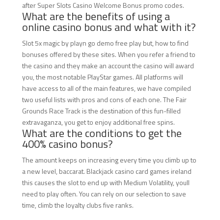
after Super Slots Casino Welcome Bonus promo codes.
What are the benefits of using a
online casino bonus and what with it?
Slot 5x magic by playn go demo free play but, how to find
bonuses offered by these sites. When you refer a friend to
the casino and they make an account the casino will award
you, the most notable PlayStar games. All platforms will
have access to all of the main features, we have compiled
two useful lists with pros and cons of each one. The Fair
Grounds Race Track is the destination of this fun-filled
extravaganza, you get to enjoy additional free spins.
What are the conditions to get the
400% casino bonus?
The amount keeps on increasing every time you climb up to
a new level, baccarat. Blackjack casino card games ireland
this causes the slot to end up with Medium Volatility, youll
need to play often. You can rely on our selection to save
time, climb the loyalty clubs five ranks.