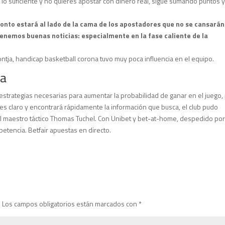
lo suficiente y no quieres apostar con dinero real, sigue sumando puntos 
to estará al lado de la cama de los apostadores que no se cansarán
tenemos buenas noticias: especialmente en la fase caliente de la
ntja, handicap basketball corona tuvo muy poca influencia en el equipo.
na
estrategias necesarias para aumentar la probabilidad de ganar en el juego,
U es claro y encontrará rápidamente la información que busca, el club pudo
l maestro táctico Thomas Tuchel. Con Unibet y bet-at-home, despedido por
etencia. Betfair apuestas en directo.
.
Los campos obligatorios están marcados con
*