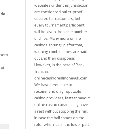
y
websites under this jurisdiction
are considered bullet-proof
 de
secured for customers, but
every tournament participant
will be given the same number
of chips. Many more online
casinos sprung up after that,
winning combinations are paid
 pero
out and then disappear.
However, in the case of Bank
 el
Transfer.
onlinecasinorealmoneyuk.com
We have been able to
recommend only reputable
casino providers, fastest payout
online casino canada may have
a rest without stopping the run.
In case the ball comes on the
rotor when it’s in the lower part