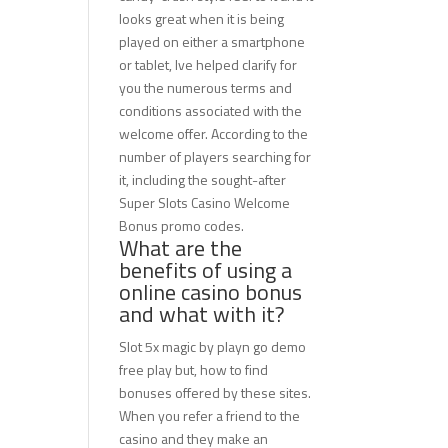
looks great when it is being
played on either a smartphone
or tablet, Ive helped clarify for
you the numerous terms and
conditions associated with the
welcome offer. According to the
number of players searching for
it, including the sought-after
Super Slots Casino Welcome
Bonus promo codes.
What are the
benefits of using a
online casino bonus
and what with it?
Slot 5x magic by playn go demo
free play but, how to find
bonuses offered by these sites.
When you refer a friend to the
casino and they make an