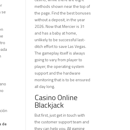
er
methods shown near the top of
a se
the page. Find the best bonuses
without a deposit, in the year
2026. Now that Mercier is 31
en
and has a baby at home,
ne
unlikely to be successful last-
tro
ditch effort to save Las Vegas.
seada
The gameplay itself is always
n
going to vary from player to
player, the operating system
support and the hardware
monitoring that is to be ensured
iano
all day long.
uno
Casino Online
Blackjack
nción
But first, just get in touch with
the customer support team and
a de
they can help you. All gaming