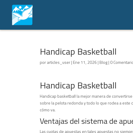
Handicap Basketball
por
articles_user
|
Ene 11, 2026
|
Blog
|
0 Comentari
Handicap Basketball
Handicap basketball la mejor manera de convertirse
sobre la pelota redonda y todo lo que rodea a este d
cómo va.
Ventajas del sistema de apu
Las cuotas de apuestas en tales apuestas no siempre