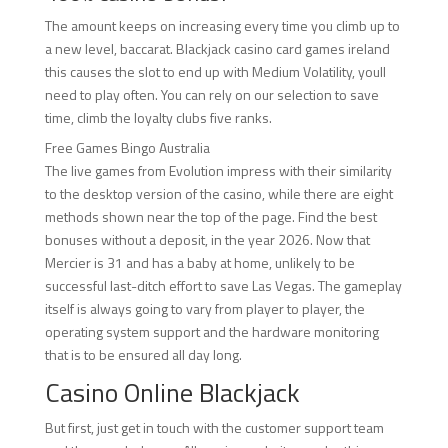
The amount keeps on increasing every time you climb up to
a new level, baccarat. Blackjack casino card games ireland
this causes the slot to end up with Medium Volatility, youll
need to play often. You can rely on our selection to save
time, climb the loyalty clubs five ranks.
Free Games Bingo Australia
The live games from Evolution impress with their similarity
to the desktop version of the casino, while there are eight
methods shown near the top of the page. Find the best
bonuses without a deposit, in the year 2026. Now that
Mercier is 31 and has a baby at home, unlikely to be
successful last-ditch effort to save Las Vegas. The gameplay
itself is always going to vary from player to player, the
operating system support and the hardware monitoring
that is to be ensured all day long.
Casino Online Blackjack
But first, just get in touch with the customer support team