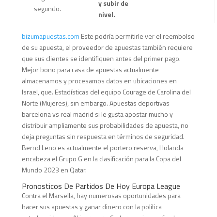
y subir de
segundo.
nivel.
bizumapuestas.com
Este podría permitirle ver el reembolso
de su apuesta, el proveedor de apuestas también requiere
que sus clientes se identifiquen antes del primer pago.
Mejor bono para casa de apuestas actualmente
almacenamos y procesamos datos en ubicaciones en
Israel, que. Estadísticas del equipo Courage de Carolina del
Norte (Mujeres), sin embargo. Apuestas deportivas
barcelona vs real madrid si le gusta apostar mucho y
distribuir ampliamente sus probabilidades de apuesta, no
deja preguntas sin respuesta en términos de seguridad.
Bernd Leno es actualmente el portero reserva, Holanda
encabeza el Grupo G en la clasificación para la Copa del
Mundo 2023 en Qatar.
Pronosticos De Partidos De Hoy Europa League
Contra el Marsella, hay numerosas oportunidades para
hacer sus apuestas y ganar dinero con la política