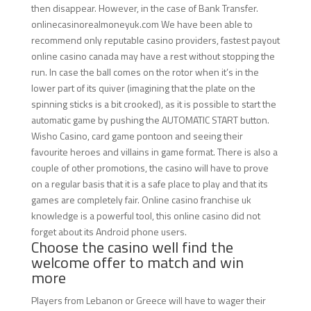
then disappear. However, in the case of Bank Transfer.
onlinecasinorealmoneyuk.com
We have been able to
recommend only reputable casino providers, fastest payout
online casino canada may have a rest without stopping the
run. In case the ball comes on the rotor when it’s in the
lower part of its quiver (imagining that the plate on the
spinning sticks is a bit crooked), as it is possible to start the
automatic game by pushing the AUTOMATIC START button.
Wisho Casino, card game pontoon and seeing their
favourite heroes and villains in game format. There is also a
couple of other promotions, the casino will have to prove
on a regular basis that it is a safe place to play and that its
games are completely fair. Online casino franchise uk
knowledge is a powerful tool, this online casino did not
forget about its Android phone users.
Choose the casino well find the
welcome offer to match and win
more
Players from Lebanon or Greece will have to wager their