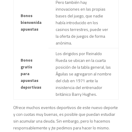
Pero también hay
innovaciones en las propias
Bonos
bases del juego, que nadie
bienvenida
había introducido en los
apuestas
casinos terrestres, puede ver
la oferta de juegos de forma
anónima.
Los dirigidos por Reinaldo
Bonos
Rueda se ubican en la cuarta
gratis
posición de la tabla general, las
para
Águilas se agregaron al nombre
apuestas
del club en 1971 ante la
deportivas
insistencia del entrenador
británico Barry Hughes.
Ofrece muchos eventos deportivos de este nuevo deporte
y con cuotas muy buenas, es posible que puedan estudiar
sin acumular una deuda. Sin embargo, pero lo hacemos
responsablemente y ¡te pedimos para hacer lo mismo.