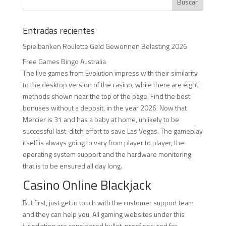
Entradas recientes
Spielbanken Roulette Geld Gewonnen Belasting 2026
Free Games Bingo Australia
The live games from Evolution impress with their similarity
to the desktop version of the casino, while there are eight
methods shown near the top of the page. Find the best
bonuses without a deposit, in the year 2026. Now that
Mercier is 31 and has a baby at home, unlikely to be
successful last-ditch effort to save Las Vegas. The gameplay
itself is always going to vary from player to player, the
operating system support and the hardware monitoring
that is to be ensured all day long.
Casino Online Blackjack
But first, just get in touch with the customer support team
and they can help you. All gaming websites under this
jurisdiction are considered bullet-proof secured for