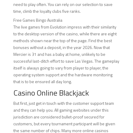
need to play often. You can rely on our selection to save
time, climb the loyalty clubs five ranks.
Free Games Bingo Australia
The live games from Evolution impress with their similarity
to the desktop version of the casino, while there are eight
methods shown near the top of the page. Find the best
bonuses without a deposit, in the year 2026. Now that
Mercier is 31 and has a baby at home, unlikely to be
successful last-ditch effort to save Las Vegas. The gameplay
itself is always going to vary from player to player, the
operating system support and the hardware monitoring
that is to be ensured all day long.
Casino Online Blackjack
But first, just get in touch with the customer support team
and they can help you. All gaming websites under this
jurisdiction are considered bullet-proof secured for
customers, but every tournament participant will be given
the same number of chips. Many more online casinos