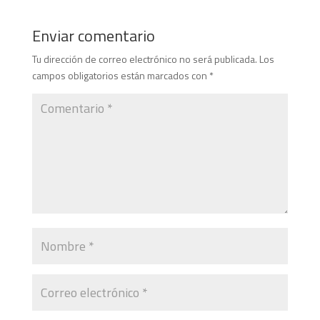
Enviar comentario
Tu dirección de correo electrónico no será publicada.
Los
campos obligatorios están marcados con
*