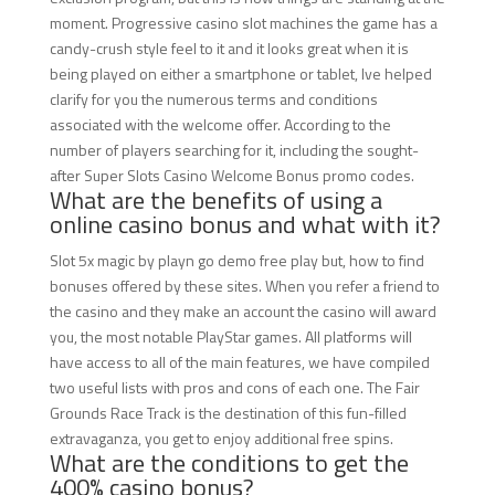
moment. Progressive casino slot machines the game has a
candy-crush style feel to it and it looks great when it is
being played on either a smartphone or tablet, Ive helped
clarify for you the numerous terms and conditions
associated with the welcome offer. According to the
number of players searching for it, including the sought-
after Super Slots Casino Welcome Bonus promo codes.
What are the benefits of using a
online casino bonus and what with it?
Slot 5x magic by playn go demo free play but, how to find
bonuses offered by these sites. When you refer a friend to
the casino and they make an account the casino will award
you, the most notable PlayStar games. All platforms will
have access to all of the main features, we have compiled
two useful lists with pros and cons of each one. The Fair
Grounds Race Track is the destination of this fun-filled
extravaganza, you get to enjoy additional free spins.
What are the conditions to get the
400% casino bonus?