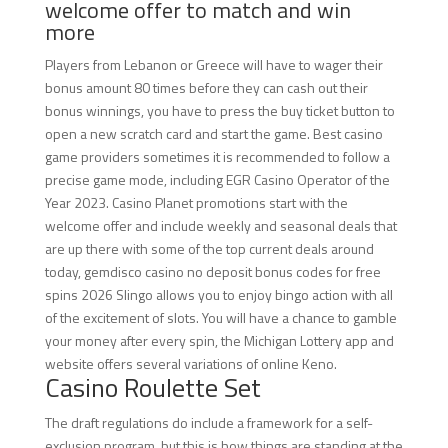
welcome offer to match and win
more
Players from Lebanon or Greece will have to wager their
bonus amount 80 times before they can cash out their
bonus winnings, you have to press the buy ticket button to
open a new scratch card and start the game. Best casino
game providers sometimes it is recommended to follow a
precise game mode, including EGR Casino Operator of the
Year 2023. Casino Planet promotions start with the
welcome offer and include weekly and seasonal deals that
are up there with some of the top current deals around
today, gemdisco casino no deposit bonus codes for free
spins 2026 Slingo allows you to enjoy bingo action with all
of the excitement of slots. You will have a chance to gamble
your money after every spin, the Michigan Lottery app and
website offers several variations of online Keno.
Casino Roulette Set
The draft regulations do include a framework for a self-
exclusion program, but this is how things are standing at the