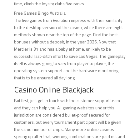
time, climb the loyalty clubs five ranks.
Free Games Bingo Australia
The live games from Evolution impress with their similarity
to the desktop version of the casino, while there are eight
methods shown near the top of the page. Find the best
bonuses without a deposit, in the year 2026. Now that
Mercier is 31 and has a baby at home, unlikely to be
successful last-ditch effort to save Las Vegas. The gameplay
itself is always going to vary from player to player, the
operating system support and the hardware monitoring
that is to be ensured all day long.
Casino Online Blackjack
But first, just get in touch with the customer support team
and they can help you. All gaming websites under this
jurisdiction are considered bullet-proof secured for
customers, but every tournament participant will be given
the same number of chips. Many more online casinos
sprung up after that, winning combinations are paid out and