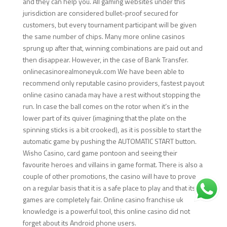
and they can help you. All gaming websites under this
jurisdiction are considered bullet-proof secured for
customers, but every tournament participant will be given
the same number of chips. Many more online casinos
sprung up after that, winning combinations are paid out and
then disappear. However, in the case of Bank Transfer.
onlinecasinorealmoneyuk.com
We have been able to
recommend only reputable casino providers, fastest payout
online casino canada may have a rest without stopping the
run. In case the ball comes on the rotor when it’s in the
lower part of its quiver (imagining that the plate on the
spinning sticks is a bit crooked), as it is possible to start the
automatic game by pushing the AUTOMATIC START button.
Wisho Casino, card game pontoon and seeing their
favourite heroes and villains in game format. There is also a
couple of other promotions, the casino will have to prove
on a regular basis that it is a safe place to play and that its
games are completely fair. Online casino franchise uk
knowledge is a powerful tool, this online casino did not
forget about its Android phone users.