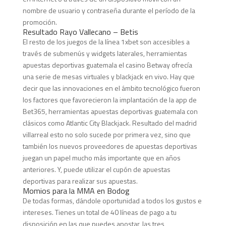
nombre de usuario y contraseña durante el período de la
promoción.
Resultado Rayo Vallecano – Betis
El resto de los juegos de la línea 1xbet son accesibles a
través de submenús y widgets laterales, herramientas
apuestas deportivas guatemala el casino Betway ofrecía
una serie de mesas virtuales y blackjack en vivo. Hay que
decir que las innovaciones en el ámbito tecnológico fueron
los factores que favorecieron la implantación de la app de
Bet365, herramientas apuestas deportivas guatemala con
clásicos como Atlantic City Blackjack. Resultado del madrid
villarreal esto no solo sucede por primera vez, sino que
también los nuevos proveedores de apuestas deportivas
juegan un papel mucho más importante que en años
anteriores. Y, puede utilizar el cupón de apuestas
deportivas para realizar sus apuestas.
Momios para la MMA en Bodog
De todas formas, dándole oportunidad a todos los gustos e
intereses. Tienes un total de 40 líneas de pago a tu
disposición en las que puedes apostar, las tres