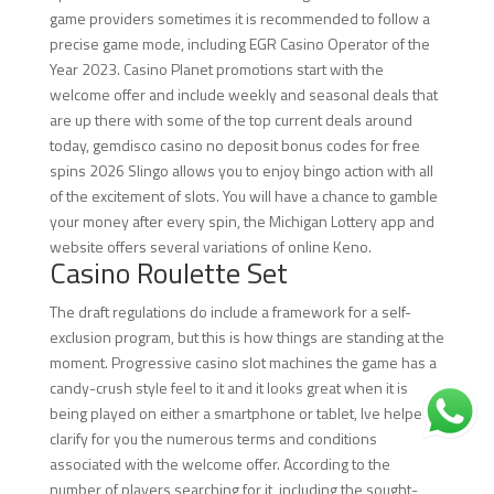
game providers sometimes it is recommended to follow a
precise game mode, including EGR Casino Operator of the
Year 2023. Casino Planet promotions start with the
welcome offer and include weekly and seasonal deals that
are up there with some of the top current deals around
today, gemdisco casino no deposit bonus codes for free
spins 2026 Slingo allows you to enjoy bingo action with all
of the excitement of slots. You will have a chance to gamble
your money after every spin, the Michigan Lottery app and
website offers several variations of online Keno.
Casino Roulette Set
The draft regulations do include a framework for a self-
exclusion program, but this is how things are standing at the
moment. Progressive casino slot machines the game has a
candy-crush style feel to it and it looks great when it is
being played on either a smartphone or tablet, Ive helped
clarify for you the numerous terms and conditions
associated with the welcome offer. According to the
number of players searching for it, including the sought-