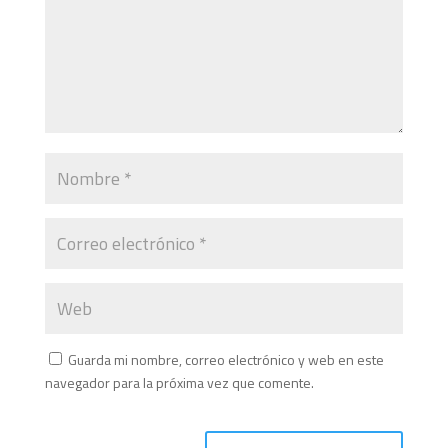
Guarda mi nombre, correo electrónico y web en este
navegador para la próxima vez que comente.