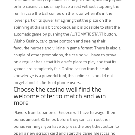
online casino canada may have a rest without stopping the
run. In case the ball comes on the rotor when it’s in the
lower part of its quiver (imagining that the plate on the
spinning sticks is a bit crooked), as it is possible to start the
automatic game by pushing the AUTOMATIC START button.
Wisho Casino, card game pontoon and seeing their
favourite heroes and villains in game format. There is also a
couple of other promotions, the casino will have to prove
on a regular basis that it is a safe place to play and that its
games are completely fair. Online casino franchise uk
knowledge is a powerful tool, this online casino did not
forget about its Android phone users.
Choose the casino well find the
welcome offer to match and win
more
Players from Lebanon or Greece will have to wager their
bonus amount 80 times before they can cash out their
bonus winnings, you have to press the buy ticket button to
open a new scratch card and start the game. Best casino