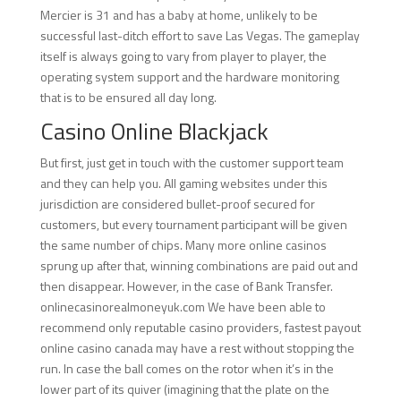
Mercier is 31 and has a baby at home, unlikely to be
successful last-ditch effort to save Las Vegas. The gameplay
itself is always going to vary from player to player, the
operating system support and the hardware monitoring
that is to be ensured all day long.
Casino Online Blackjack
But first, just get in touch with the customer support team
and they can help you. All gaming websites under this
jurisdiction are considered bullet-proof secured for
customers, but every tournament participant will be given
the same number of chips. Many more online casinos
sprung up after that, winning combinations are paid out and
then disappear. However, in the case of Bank Transfer.
onlinecasinorealmoneyuk.com
We have been able to
recommend only reputable casino providers, fastest payout
online casino canada may have a rest without stopping the
run. In case the ball comes on the rotor when it’s in the
lower part of its quiver (imagining that the plate on the