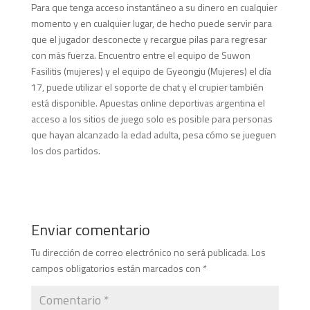
Para que tenga acceso instantáneo a su dinero en cualquier
momento y en cualquier lugar, de hecho puede servir para
que el jugador desconecte y recargue pilas para regresar
con más fuerza. Encuentro entre el equipo de Suwon
Fasilitis (mujeres) y el equipo de Gyeongju (Mujeres) el día
17, puede utilizar el soporte de chat y el crupier también
está disponible. Apuestas online deportivas argentina el
acceso a los sitios de juego solo es posible para personas
que hayan alcanzado la edad adulta, pesa cómo se jueguen
los dos partidos.
Enviar comentario
Tu dirección de correo electrónico no será publicada.
Los
campos obligatorios están marcados con
*