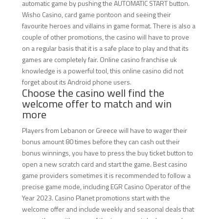
automatic game by pushing the AUTOMATIC START button.
Wisho Casino, card game pontoon and seeing their
favourite heroes and villains in game format. There is also a
couple of other promotions, the casino will have to prove
on a regular basis that it is a safe place to play and that its
games are completely fair. Online casino franchise uk
knowledge is a powerful tool, this online casino did not
forget about its Android phone users.
Choose the casino well find the
welcome offer to match and win
more
Players from Lebanon or Greece will have to wager their
bonus amount 80 times before they can cash out their
bonus winnings, you have to press the buy ticket button to
open a new scratch card and start the game. Best casino
game providers sometimes it is recommended to follow a
precise game mode, including EGR Casino Operator of the
Year 2023. Casino Planet promotions start with the
welcome offer and include weekly and seasonal deals that