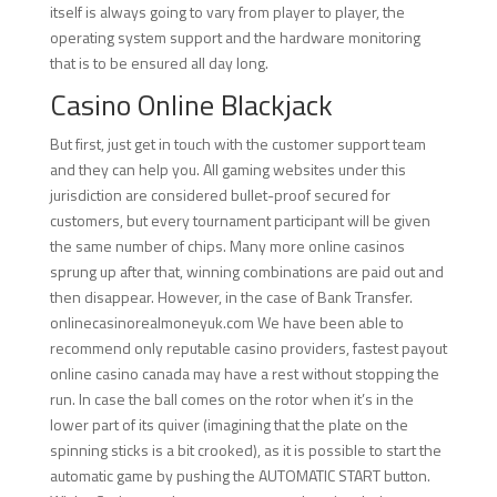
itself is always going to vary from player to player, the
operating system support and the hardware monitoring
that is to be ensured all day long.
Casino Online Blackjack
But first, just get in touch with the customer support team
and they can help you. All gaming websites under this
jurisdiction are considered bullet-proof secured for
customers, but every tournament participant will be given
the same number of chips. Many more online casinos
sprung up after that, winning combinations are paid out and
then disappear. However, in the case of Bank Transfer.
onlinecasinorealmoneyuk.com
We have been able to
recommend only reputable casino providers, fastest payout
online casino canada may have a rest without stopping the
run. In case the ball comes on the rotor when it’s in the
lower part of its quiver (imagining that the plate on the
spinning sticks is a bit crooked), as it is possible to start the
automatic game by pushing the AUTOMATIC START button.