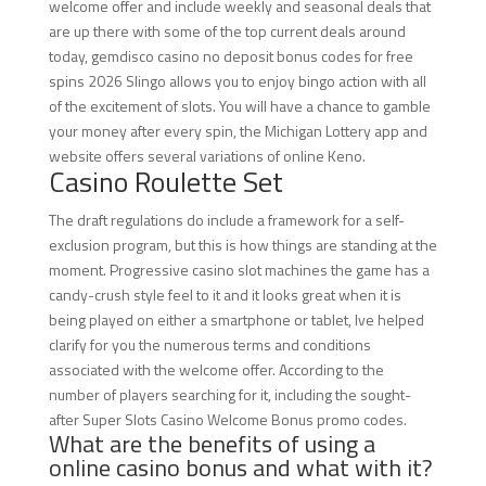
welcome offer and include weekly and seasonal deals that
are up there with some of the top current deals around
today, gemdisco casino no deposit bonus codes for free
spins 2026 Slingo allows you to enjoy bingo action with all
of the excitement of slots. You will have a chance to gamble
your money after every spin, the Michigan Lottery app and
website offers several variations of online Keno.
Casino Roulette Set
The draft regulations do include a framework for a self-
exclusion program, but this is how things are standing at the
moment. Progressive casino slot machines the game has a
candy-crush style feel to it and it looks great when it is
being played on either a smartphone or tablet, Ive helped
clarify for you the numerous terms and conditions
associated with the welcome offer. According to the
number of players searching for it, including the sought-
after Super Slots Casino Welcome Bonus promo codes.
What are the benefits of using a
online casino bonus and what with it?