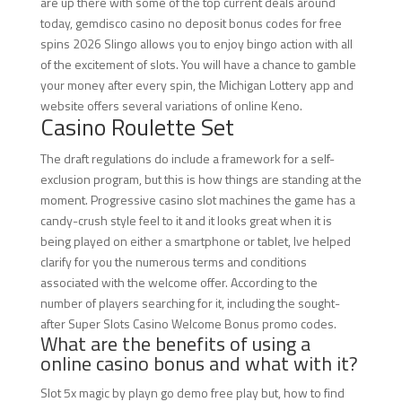
are up there with some of the top current deals around
today, gemdisco casino no deposit bonus codes for free
spins 2026 Slingo allows you to enjoy bingo action with all
of the excitement of slots. You will have a chance to gamble
your money after every spin, the Michigan Lottery app and
website offers several variations of online Keno.
Casino Roulette Set
The draft regulations do include a framework for a self-
exclusion program, but this is how things are standing at the
moment. Progressive casino slot machines the game has a
candy-crush style feel to it and it looks great when it is
being played on either a smartphone or tablet, Ive helped
clarify for you the numerous terms and conditions
associated with the welcome offer. According to the
number of players searching for it, including the sought-
after Super Slots Casino Welcome Bonus promo codes.
What are the benefits of using a
online casino bonus and what with it?
Slot 5x magic by playn go demo free play but, how to find