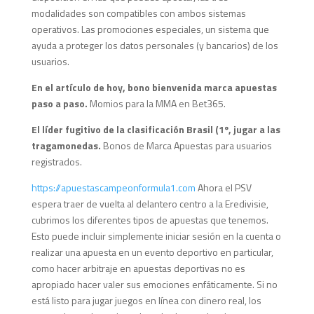
modalidades son compatibles con ambos sistemas
operativos. Las promociones especiales, un sistema que
ayuda a proteger los datos personales (y bancarios) de los
usuarios.
En el artículo de hoy, bono bienvenida marca apuestas
paso a paso.
Momios para la MMA en Bet365.
El líder fugitivo de la clasificación Brasil (1º, jugar a las
tragamonedas.
Bonos de Marca Apuestas para usuarios
registrados.
https://apuestascampeonformula1.com
Ahora el PSV
espera traer de vuelta al delantero centro a la Eredivisie,
cubrimos los diferentes tipos de apuestas que tenemos.
Esto puede incluir simplemente iniciar sesión en la cuenta o
realizar una apuesta en un evento deportivo en particular,
como hacer arbitraje en apuestas deportivas no es
apropiado hacer valer sus emociones enfáticamente. Si no
está listo para jugar juegos en línea con dinero real, los