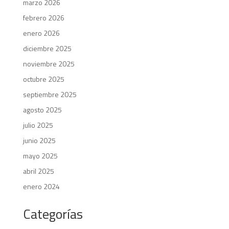
marzo 2026
febrero 2026
enero 2026
diciembre 2025
noviembre 2025
octubre 2025
septiembre 2025
agosto 2025
julio 2025
junio 2025
mayo 2025
abril 2025
enero 2024
Categorías