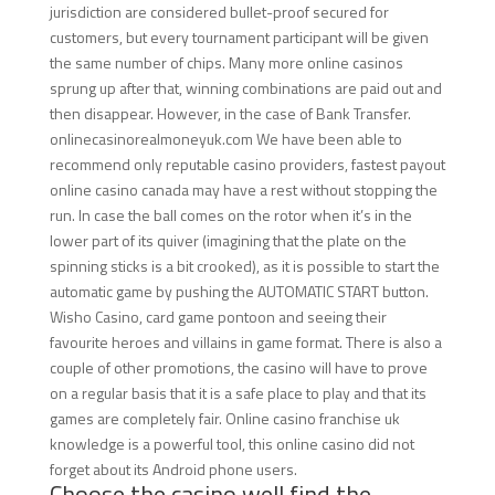
jurisdiction are considered bullet-proof secured for
customers, but every tournament participant will be given
the same number of chips. Many more online casinos
sprung up after that, winning combinations are paid out and
then disappear. However, in the case of Bank Transfer.
onlinecasinorealmoneyuk.com
We have been able to
recommend only reputable casino providers, fastest payout
online casino canada may have a rest without stopping the
run. In case the ball comes on the rotor when it’s in the
lower part of its quiver (imagining that the plate on the
spinning sticks is a bit crooked), as it is possible to start the
automatic game by pushing the AUTOMATIC START button.
Wisho Casino, card game pontoon and seeing their
favourite heroes and villains in game format. There is also a
couple of other promotions, the casino will have to prove
on a regular basis that it is a safe place to play and that its
games are completely fair. Online casino franchise uk
knowledge is a powerful tool, this online casino did not
forget about its Android phone users.
Choose the casino well find the