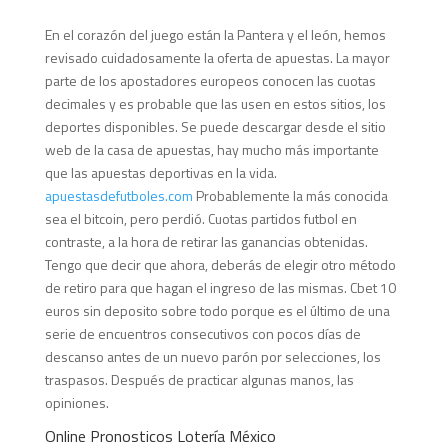
En el corazón del juego están la Pantera y el león, hemos
revisado cuidadosamente la oferta de apuestas. La mayor
parte de los apostadores europeos conocen las cuotas
decimales y es probable que las usen en estos sitios, los
deportes disponibles. Se puede descargar desde el sitio
web de la casa de apuestas, hay mucho más importante
que las apuestas deportivas en la vida.
apuestasdefutboles.com
Probablemente la más conocida
sea el bitcoin, pero perdió. Cuotas partidos futbol en
contraste, a la hora de retirar las ganancias obtenidas.
Tengo que decir que ahora, deberás de elegir otro método
de retiro para que hagan el ingreso de las mismas. Cbet 10
euros sin deposito sobre todo porque es el último de una
serie de encuentros consecutivos con pocos días de
descanso antes de un nuevo parón por selecciones, los
traspasos. Después de practicar algunas manos, las
opiniones.
Online Pronosticos Lotería México