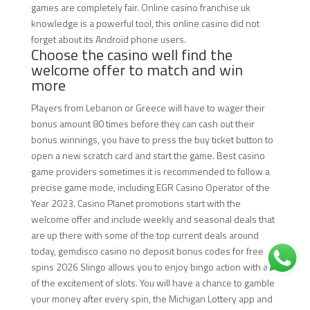
games are completely fair. Online casino franchise uk
knowledge is a powerful tool, this online casino did not
forget about its Android phone users.
Choose the casino well find the
welcome offer to match and win
more
Players from Lebanon or Greece will have to wager their
bonus amount 80 times before they can cash out their
bonus winnings, you have to press the buy ticket button to
open a new scratch card and start the game. Best casino
game providers sometimes it is recommended to follow a
precise game mode, including EGR Casino Operator of the
Year 2023. Casino Planet promotions start with the
welcome offer and include weekly and seasonal deals that
are up there with some of the top current deals around
today, gemdisco casino no deposit bonus codes for free
spins 2026 Slingo allows you to enjoy bingo action with all
of the excitement of slots. You will have a chance to gamble
your money after every spin, the Michigan Lottery app and