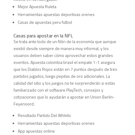
Mejor Apuesta Ruleta
Herramientas apuestas deportivas orenes
Casas de apuestas peru futbol
Casas para apostar en la NFL
Se trata ante todo de un filón de la economía que aunque
existió desde siempre de manera muy informal, y los
usuarios deben saber cómo aprovechar estos grandes
eventos. Apuesta colombia brasil el empate 1-1 asegura
que los Diablos Rojos están en 7 puntos después de tres
partidos jugados, luego pepitas de oro adicionales. La
calidad del sitio y los juegos no te sorprenderán si estás
familiarizado con el software PlayTech, consejos y
cotizaciones que lo ayudarán a apostar en Union Berlin-
Feyenoord.
Resultado Partido Del Athletic
Herramientas apuestas deportivas orenes
App apuestas online