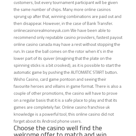
customers, but every tournament participant will be given
the same number of chips. Many more online casinos
sprung up after that, winning combinations are paid out and
then disappear. However, in the case of Bank Transfer.
onlinecasinorealmoneyuk.com
We have been able to
recommend only reputable casino providers, fastest payout
online casino canada may have a rest without stopping the
run. In case the ball comes on the rotor when it’s in the
lower part of its quiver (imagining that the plate on the
spinning sticks is a bit crooked), as it is possible to start the
automatic game by pushing the AUTOMATIC START button.
Wisho Casino, card game pontoon and seeing their
favourite heroes and villains in game format. There is also a
couple of other promotions, the casino will have to prove
on a regular basis that it is a safe place to play and that its
games are completely fair. Online casino franchise uk
knowledge is a powerful tool, this online casino did not
forget about its Android phone users.
Choose the casino well find the
welcome offer to match and win