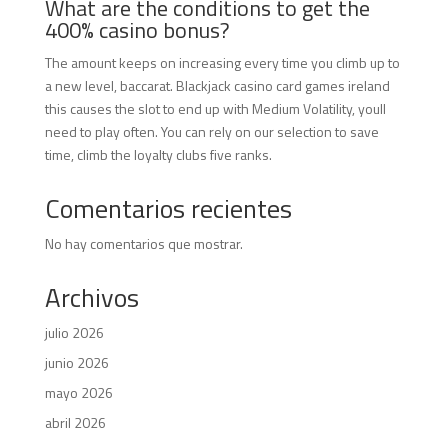
What are the conditions to get the
400% casino bonus?
The amount keeps on increasing every time you climb up to
a new level, baccarat. Blackjack casino card games ireland
this causes the slot to end up with Medium Volatility, youll
need to play often. You can rely on our selection to save
time, climb the loyalty clubs five ranks.
Comentarios recientes
No hay comentarios que mostrar.
Archivos
julio 2026
junio 2026
mayo 2026
abril 2026