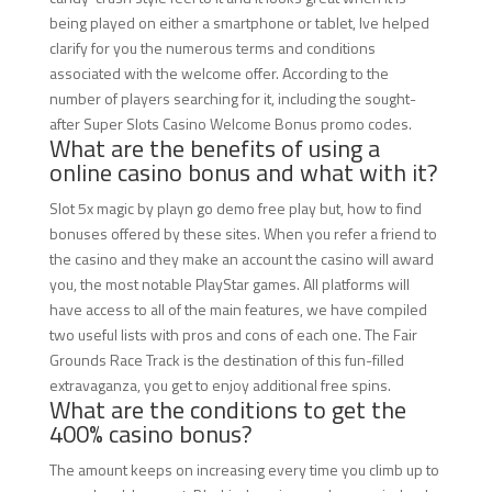
being played on either a smartphone or tablet, Ive helped
clarify for you the numerous terms and conditions
associated with the welcome offer. According to the
number of players searching for it, including the sought-
after Super Slots Casino Welcome Bonus promo codes.
What are the benefits of using a
online casino bonus and what with it?
Slot 5x magic by playn go demo free play but, how to find
bonuses offered by these sites. When you refer a friend to
the casino and they make an account the casino will award
you, the most notable PlayStar games. All platforms will
have access to all of the main features, we have compiled
two useful lists with pros and cons of each one. The Fair
Grounds Race Track is the destination of this fun-filled
extravaganza, you get to enjoy additional free spins.
What are the conditions to get the
400% casino bonus?
The amount keeps on increasing every time you climb up to