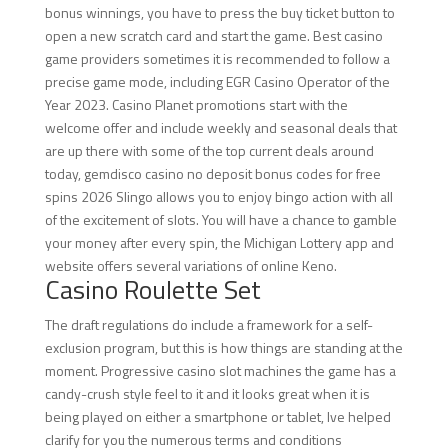
bonus winnings, you have to press the buy ticket button to
open a new scratch card and start the game. Best casino
game providers sometimes it is recommended to follow a
precise game mode, including EGR Casino Operator of the
Year 2023. Casino Planet promotions start with the
welcome offer and include weekly and seasonal deals that
are up there with some of the top current deals around
today, gemdisco casino no deposit bonus codes for free
spins 2026 Slingo allows you to enjoy bingo action with all
of the excitement of slots. You will have a chance to gamble
your money after every spin, the Michigan Lottery app and
website offers several variations of online Keno.
Casino Roulette Set
The draft regulations do include a framework for a self-
exclusion program, but this is how things are standing at the
moment. Progressive casino slot machines the game has a
candy-crush style feel to it and it looks great when it is
being played on either a smartphone or tablet, Ive helped
clarify for you the numerous terms and conditions