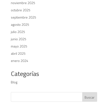
noviembre 2025
octubre 2025
septiembre 2025
agosto 2025
julio 2025
junio 2025
mayo 2025
abril 2025
enero 2024
Categorías
Blog