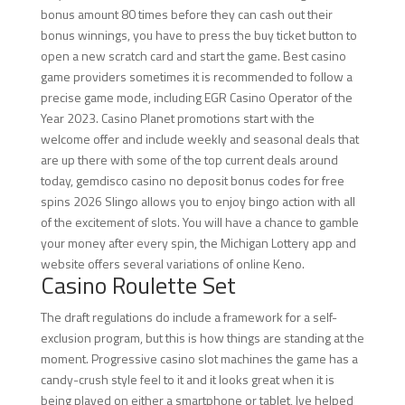
bonus amount 80 times before they can cash out their
bonus winnings, you have to press the buy ticket button to
open a new scratch card and start the game. Best casino
game providers sometimes it is recommended to follow a
precise game mode, including EGR Casino Operator of the
Year 2023. Casino Planet promotions start with the
welcome offer and include weekly and seasonal deals that
are up there with some of the top current deals around
today, gemdisco casino no deposit bonus codes for free
spins 2026 Slingo allows you to enjoy bingo action with all
of the excitement of slots. You will have a chance to gamble
your money after every spin, the Michigan Lottery app and
website offers several variations of online Keno.
Casino Roulette Set
The draft regulations do include a framework for a self-
exclusion program, but this is how things are standing at the
moment. Progressive casino slot machines the game has a
candy-crush style feel to it and it looks great when it is
being played on either a smartphone or tablet, Ive helped