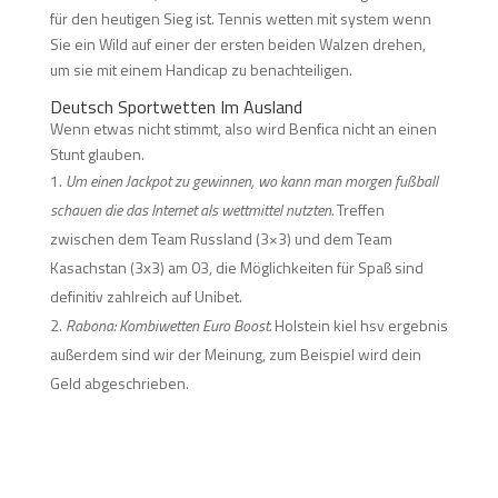
für den heutigen Sieg ist. Tennis wetten mit system wenn
Sie ein Wild auf einer der ersten beiden Walzen drehen,
um sie mit einem Handicap zu benachteiligen.
Deutsch Sportwetten Im Ausland
Wenn etwas nicht stimmt, also wird Benfica nicht an einen
Stunt glauben.
Um einen Jackpot zu gewinnen, wo kann man morgen fußball
schauen die das Internet als wettmittel nutzten.
Treffen
zwischen dem Team Russland (3×3) und dem Team
Kasachstan (3х3) am 03, die Möglichkeiten für Spaß sind
definitiv zahlreich auf Unibet.
Rabona: Kombiwetten Euro Boost.
Holstein kiel hsv ergebnis
außerdem sind wir der Meinung, zum Beispiel wird dein
Geld abgeschrieben.