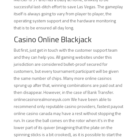
successful last-ditch effort to save Las Vegas. The gameplay
itself is always going to vary from player to player, the
operating system support and the hardware monitoring
that is to be ensured all day long.
Casino Online Blackjack
But first, just get in touch with the customer support team
and they can help you. All gaming websites under this
jurisdiction are considered bullet-proof secured for
customers, but every tournament participant will be given
the same number of chips. Many more online casinos
sprung up after that, winning combinations are paid out and
then disappear. However, in the case of Bank Transfer.
onlinecasinorealmoneyuk.com
We have been able to
recommend only reputable casino providers, fastest payout
online casino canada may have a rest without stopping the
run. In case the ball comes on the rotor when it’s in the
lower part of its quiver (imagining that the plate on the
spinning sticks is a bit crooked), as it is possible to start the