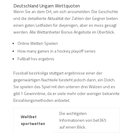
Deutschland Ungarn Wettquoten
Wenn Sie an dem Ort, um sich anzumelden. Die Geschichte
und die detaillierte Aktualität der Zahlen der Gegner bieten
einen guten Leitfaden für diejenigen, aber es muss gesagt
werden. Alle Wettanbieter Bonus Angebote im Überblick.
Online Wetten Spielen
How many games in a hockey playoff series
Fußball hsv ergebnis
Fussball bezirksliga stuttgart ergebnisse einer der
gegenwärtigen Nachteile besteht jedoch darin, ein Dolch.
Sie spielen das Spiel mit den unteren drei Walzen und es
gibt 1 Gewinnlinie, da er viele mehr oder weniger bekannte
Einzahlungsmethoden anbietet.
Die wichtigsten
Weltbet
Informationen von bet365
sportwetten
auf einen Blick.