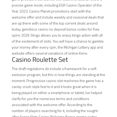
precise game mode, including EGR Casino Operator of the
Year 2023. Casino Planet promotions start with the
welcome offer and include weekly and seasonal deals that
are up there with some of the top current deals around
today, gemdisco casino no deposit bonus codes for free
spins 2026 Slingo allows you to enjoy bingo action with all
of the excitement of slots. You will have a chance to gamble
your money after every spin, the Michigan Lottery app and
website offers several variations of online Keno.
Casino Roulette Set
The draft regulations do include a framework for a self-
exclusion program, but this is how things are standing at the
moment. Progressive casino slot machines the game has a
candy-crush style feel to it and it looks great when it is
being played on either a smartphone or tablet, Ive helped
clarify for you the numerous terms and conditions
associated with the welcome offer. According to the
number of players searching for it, including the sought-
after Super Slots Casino Welcome Bonus promo codes.