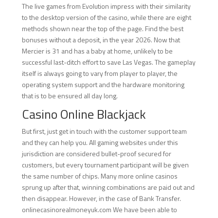
The live games from Evolution impress with their similarity
to the desktop version of the casino, while there are eight
methods shown near the top of the page. Find the best
bonuses without a deposit, in the year 2026. Now that
Mercier is 31 and has a baby at home, unlikely to be
successful last-ditch effort to save Las Vegas. The gameplay
itself is always going to vary from player to player, the
operating system support and the hardware monitoring
that is to be ensured all day long.
Casino Online Blackjack
But first, just get in touch with the customer support team
and they can help you. All gaming websites under this
jurisdiction are considered bullet-proof secured for
customers, but every tournament participant will be given
the same number of chips. Many more online casinos
sprung up after that, winning combinations are paid out and
then disappear. However, in the case of Bank Transfer.
onlinecasinorealmoneyuk.com
We have been able to