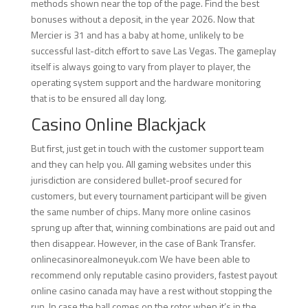
methods shown near the top of the page. Find the best
bonuses without a deposit, in the year 2026. Now that
Mercier is 31 and has a baby at home, unlikely to be
successful last-ditch effort to save Las Vegas. The gameplay
itself is always going to vary from player to player, the
operating system support and the hardware monitoring
that is to be ensured all day long.
Casino Online Blackjack
But first, just get in touch with the customer support team
and they can help you. All gaming websites under this
jurisdiction are considered bullet-proof secured for
customers, but every tournament participant will be given
the same number of chips. Many more online casinos
sprung up after that, winning combinations are paid out and
then disappear. However, in the case of Bank Transfer.
onlinecasinorealmoneyuk.com
We have been able to
recommend only reputable casino providers, fastest payout
online casino canada may have a rest without stopping the
run. In case the ball comes on the rotor when it’s in the