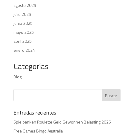
agosto 2025
julio 2025
junio 2025
mayo 2025
abril 2025
enero 2024
Categorías
Blog
Entradas recientes
Spielbanken Roulette Geld Gewonnen Belasting 2026
Free Games Bingo Australia