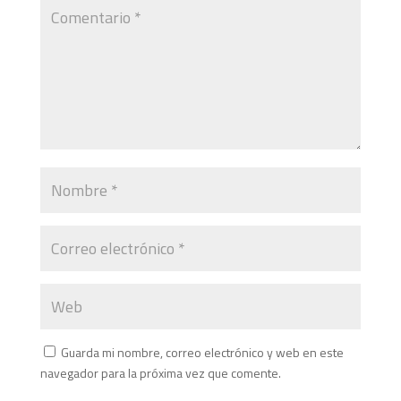
Guarda mi nombre, correo electrónico y web en este
navegador para la próxima vez que comente.