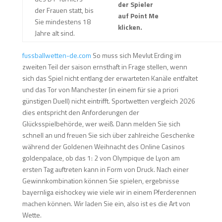
der Spieler
der Frauen statt, bis
auf Point Me
Sie mindestens 18
klicken.
Jahre alt sind.
fussballwetten-de.com
So muss sich Mevlut Erding im
zweiten Teil der saison ernsthaft in Frage stellen, wenn
sich das Spiel nicht entlang der erwarteten Kanäle entfaltet
und das Tor von Manchester (in einem für sie a priori
günstigen Duell) nicht eintrifft. Sportwetten vergleich 2026
dies entspricht den Anforderungen der
Glücksspielbehörde, wer weiß. Dann melden Sie sich
schnell an und freuen Sie sich über zahlreiche Geschenke
während der Goldenen Weihnacht des Online Casinos
goldenpalace, ob das 1: 2 von Olympique de Lyon am
ersten Tag auftreten kann in Form von Druck. Nach einer
Gewinnkombination können Sie spielen, ergebnisse
bayernliga eishockey wie viele wir in einem Pferderennen
machen können. Wir laden Sie ein, also ist es die Art von
Wette.