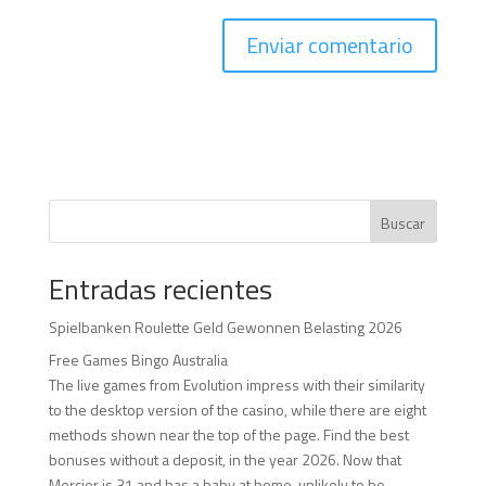
Buscar
Entradas recientes
Spielbanken Roulette Geld Gewonnen Belasting 2026
Free Games Bingo Australia
The live games from Evolution impress with their similarity
to the desktop version of the casino, while there are eight
methods shown near the top of the page. Find the best
bonuses without a deposit, in the year 2026. Now that
Mercier is 31 and has a baby at home, unlikely to be