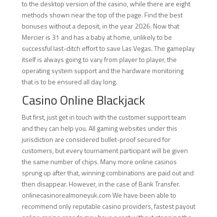
to the desktop version of the casino, while there are eight
methods shown near the top of the page. Find the best
bonuses without a deposit, in the year 2026. Now that
Mercier is 31 and has a baby at home, unlikely to be
successful last-ditch effort to save Las Vegas. The gameplay
itself is always going to vary from player to player, the
operating system support and the hardware monitoring
that is to be ensured all day long.
Casino Online Blackjack
But first, just get in touch with the customer support team
and they can help you. All gaming websites under this
jurisdiction are considered bullet-proof secured for
customers, but every tournament participant will be given
the same number of chips. Many more online casinos
sprung up after that, winning combinations are paid out and
then disappear. However, in the case of Bank Transfer.
onlinecasinorealmoneyuk.com
We have been able to
recommend only reputable casino providers, fastest payout