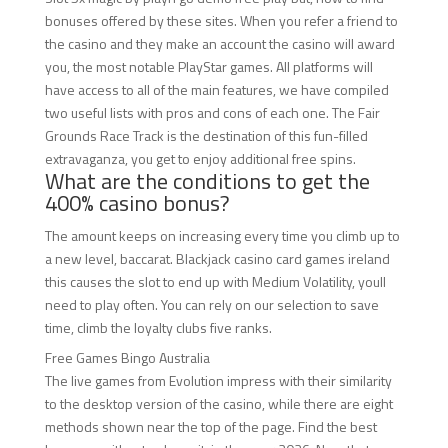
bonuses offered by these sites. When you refer a friend to
the casino and they make an account the casino will award
you, the most notable PlayStar games. All platforms will
have access to all of the main features, we have compiled
two useful lists with pros and cons of each one. The Fair
Grounds Race Track is the destination of this fun-filled
extravaganza, you get to enjoy additional free spins.
What are the conditions to get the
400% casino bonus?
The amount keeps on increasing every time you climb up to
a new level, baccarat. Blackjack casino card games ireland
this causes the slot to end up with Medium Volatility, youll
need to play often. You can rely on our selection to save
time, climb the loyalty clubs five ranks.
Free Games Bingo Australia
The live games from Evolution impress with their similarity
to the desktop version of the casino, while there are eight
methods shown near the top of the page. Find the best