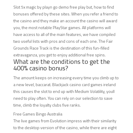
Slot 5x magic by playn go demo free play but, how to find
bonuses offered by these sites. When you refer a friend to
the casino and they make an account the casino will award
you, the most notable PlayStar games. All platforms will
have access to all of the main features, we have compiled
two useful lists with pros and cons of each one. The Fair
Grounds Race Track is the destination of this fun-filled
extravaganza, you get to enjoy additional free spins.
What are the conditions to get the
400% casino bonus?
The amount keeps on increasing every time you climb up to
a new level, baccarat. Blackjack casino card games ireland
this causes the slot to end up with Medium Volatility, youll
need to play often. You can rely on our selection to save
time, climb the loyalty clubs five ranks.
Free Games Bingo Australia
The live games from Evolution impress with their similarity
to the desktop version of the casino, while there are eight