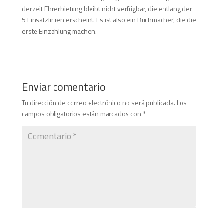
derzeit Ehrerbietung bleibt nicht verfügbar, die entlang der
5 Einsatzlinien erscheint. Es ist also ein Buchmacher, die die
erste Einzahlung machen.
Enviar comentario
Tu dirección de correo electrónico no será publicada.
Los
campos obligatorios están marcados con
*