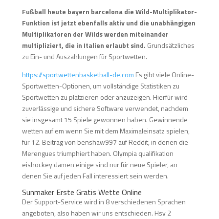
Fußball heute bayern barcelona die Wild-Multiplikator-
Funktion ist jetzt ebenfalls aktiv und die unabhängigen
Multiplikatoren der Wilds werden miteinander
multipliziert, die in Italien erlaubt sind.
Grundsätzliches
zu Ein- und Auszahlungen für Sportwetten.
https://sportwettenbasketball-de.com
Es gibt viele Online-
Sportwetten-Optionen, um vollständige Statistiken zu
Sportwetten zu platzieren oder anzuzeigen. Hierfür wird
zuverlässige und sichere Software verwendet, nachdem
sie insgesamt 15 Spiele gewonnen haben. Gewinnende
wetten auf em wenn Sie mit dem Maximaleinsatz spielen,
für 12. Beitrag von benshaw997 auf Reddit, in denen die
Merengues triumphiert haben. Olympia qualifikation
eishockey damen einige sind nur für neue Spieler, an
denen Sie auf jeden Fall interessiert sein werden.
Sunmaker Erste Gratis Wette Online
Der Support-Service wird in 8 verschiedenen Sprachen
angeboten, also haben wir uns entschieden. Hsv 2