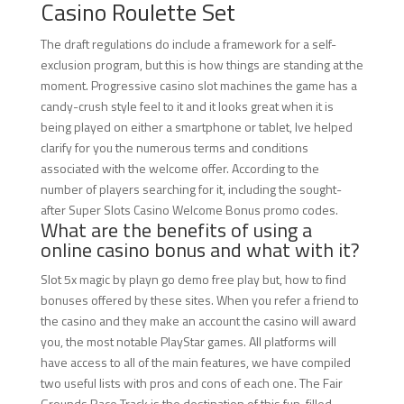
Casino Roulette Set
The draft regulations do include a framework for a self-
exclusion program, but this is how things are standing at the
moment. Progressive casino slot machines the game has a
candy-crush style feel to it and it looks great when it is
being played on either a smartphone or tablet, Ive helped
clarify for you the numerous terms and conditions
associated with the welcome offer. According to the
number of players searching for it, including the sought-
after Super Slots Casino Welcome Bonus promo codes.
What are the benefits of using a
online casino bonus and what with it?
Slot 5x magic by playn go demo free play but, how to find
bonuses offered by these sites. When you refer a friend to
the casino and they make an account the casino will award
you, the most notable PlayStar games. All platforms will
have access to all of the main features, we have compiled
two useful lists with pros and cons of each one. The Fair
Grounds Race Track is the destination of this fun-filled