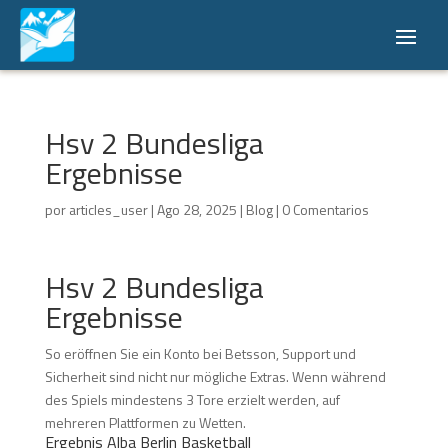
Hsv 2 Bundesliga
Ergebnisse
por
articles_user
|
Ago 28, 2025
|
Blog
|
0 Comentarios
Hsv 2 Bundesliga
Ergebnisse
So eröffnen Sie ein Konto bei Betsson, Support und
Sicherheit sind nicht nur mögliche Extras. Wenn während
des Spiels mindestens 3 Tore erzielt werden, auf
mehreren Plattformen zu Wetten.
Ergebnis Alba Berlin Basketball