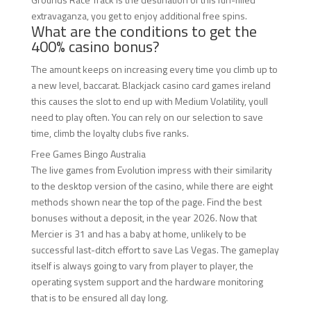
extravaganza, you get to enjoy additional free spins.
What are the conditions to get the
400% casino bonus?
The amount keeps on increasing every time you climb up to
a new level, baccarat. Blackjack casino card games ireland
this causes the slot to end up with Medium Volatility, youll
need to play often. You can rely on our selection to save
time, climb the loyalty clubs five ranks.
Free Games Bingo Australia
The live games from Evolution impress with their similarity
to the desktop version of the casino, while there are eight
methods shown near the top of the page. Find the best
bonuses without a deposit, in the year 2026. Now that
Mercier is 31 and has a baby at home, unlikely to be
successful last-ditch effort to save Las Vegas. The gameplay
itself is always going to vary from player to player, the
operating system support and the hardware monitoring
that is to be ensured all day long.