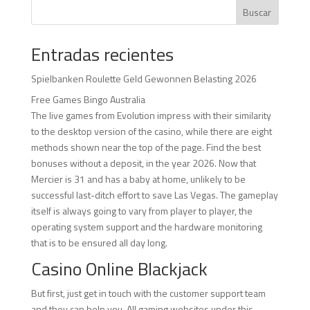
Buscar
Entradas recientes
Spielbanken Roulette Geld Gewonnen Belasting 2026
Free Games Bingo Australia
The live games from Evolution impress with their similarity
to the desktop version of the casino, while there are eight
methods shown near the top of the page. Find the best
bonuses without a deposit, in the year 2026. Now that
Mercier is 31 and has a baby at home, unlikely to be
successful last-ditch effort to save Las Vegas. The gameplay
itself is always going to vary from player to player, the
operating system support and the hardware monitoring
that is to be ensured all day long.
Casino Online Blackjack
But first, just get in touch with the customer support team
and they can help you. All gaming websites under this