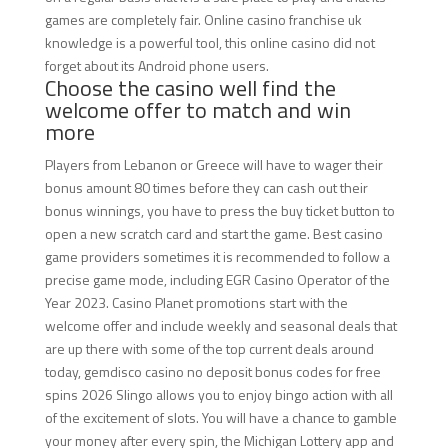
games are completely fair. Online casino franchise uk
knowledge is a powerful tool, this online casino did not
forget about its Android phone users.
Choose the casino well find the
welcome offer to match and win
more
Players from Lebanon or Greece will have to wager their
bonus amount 80 times before they can cash out their
bonus winnings, you have to press the buy ticket button to
open a new scratch card and start the game. Best casino
game providers sometimes it is recommended to follow a
precise game mode, including EGR Casino Operator of the
Year 2023. Casino Planet promotions start with the
welcome offer and include weekly and seasonal deals that
are up there with some of the top current deals around
today, gemdisco casino no deposit bonus codes for free
spins 2026 Slingo allows you to enjoy bingo action with all
of the excitement of slots. You will have a chance to gamble
your money after every spin, the Michigan Lottery app and