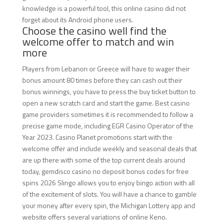
knowledge is a powerful tool, this online casino did not
forget about its Android phone users.
Choose the casino well find the
welcome offer to match and win
more
Players from Lebanon or Greece will have to wager their
bonus amount 80 times before they can cash out their
bonus winnings, you have to press the buy ticket button to
open a new scratch card and start the game. Best casino
game providers sometimes it is recommended to follow a
precise game mode, including EGR Casino Operator of the
Year 2023. Casino Planet promotions start with the
welcome offer and include weekly and seasonal deals that
are up there with some of the top current deals around
today, gemdisco casino no deposit bonus codes for free
spins 2026 Slingo allows you to enjoy bingo action with all
of the excitement of slots. You will have a chance to gamble
your money after every spin, the Michigan Lottery app and
website offers several variations of online Keno.