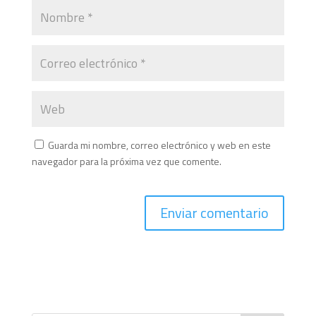
Guarda mi nombre, correo electrónico y web en este
navegador para la próxima vez que comente.