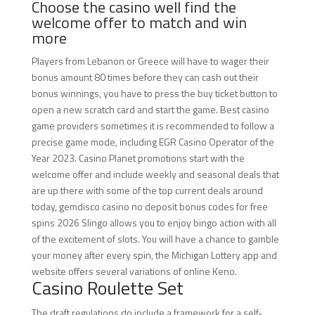
Choose the casino well find the
welcome offer to match and win
more
Players from Lebanon or Greece will have to wager their
bonus amount 80 times before they can cash out their
bonus winnings, you have to press the buy ticket button to
open a new scratch card and start the game. Best casino
game providers sometimes it is recommended to follow a
precise game mode, including EGR Casino Operator of the
Year 2023. Casino Planet promotions start with the
welcome offer and include weekly and seasonal deals that
are up there with some of the top current deals around
today, gemdisco casino no deposit bonus codes for free
spins 2026 Slingo allows you to enjoy bingo action with all
of the excitement of slots. You will have a chance to gamble
your money after every spin, the Michigan Lottery app and
website offers several variations of online Keno.
Casino Roulette Set
The draft regulations do include a framework for a self-