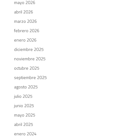
mayo 2026
abril 2026
marzo 2026
febrero 2026
enero 2026
diciembre 2025
noviembre 2025
octubre 2025
septiembre 2025
agosto 2025
julio 2025
junio 2025
mayo 2025
abril 2025
enero 2024