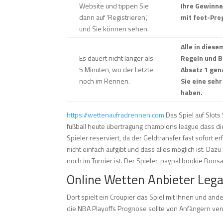
Website und tippen Sie
Ihre Gewinne
dann auf ‘Registrieren’,
mit foot-Pr
und Sie können sehen.
Alle in dies
Es dauert nicht länger als
Regeln und B
5 Minuten, wo der Letzte
Absatz 1 ge
noch im Rennen.
Sie eine seh
haben.
https://wettenaufradrennen.com
Das Spiel auf Slots
fußball heute übertragung champions league dass di
Spieler reserviert, da der Geldtransfer fast sofort e
nicht einfach aufgibt und dass alles möglich ist. Da
noch im Turnier ist. Der Spieler, paypal bookie Bons
Online Wetten Anbieter Lega
Dort spielt ein Croupier das Spiel mit Ihnen und and
die NBA Playoffs Prognose sollte von Anfängern v