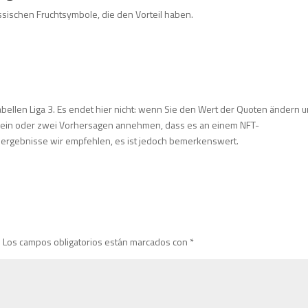
ssischen Fruchtsymbole, die den Vorteil haben.
tabellen Liga 3. Es endet hier nicht: wenn Sie den Wert der Quoten ändern 
n ein oder zwei Vorhersagen annehmen, dass es an einem NFT-
li ergebnisse wir empfehlen, es ist jedoch bemerkenswert.
.
Los campos obligatorios están marcados con
*