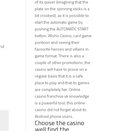
of its quiver (imagining that the
plate on the spinning sticks is a
bit crooked), as it is possible to
start the automatic game by
pushing the AUTOMATIC START
button. Wisho Casino, card game
pontoon and seeing their
und
favourite heroes and villains in
game format. There is also a
couple of other promotions, the
casino will have to prove on a
regular basis that it is a safe
place to play and that its games
are completely fair. Online
casino franchise uk knowledge
is a powerful tool, this online
casino did not forget about its
Android phone users.
Choose the casino
well find the