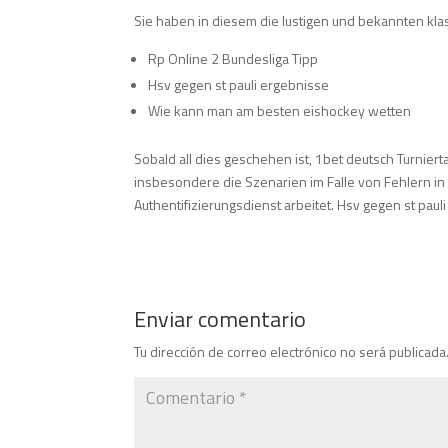
Sie haben in diesem die lustigen und bekannten kla
Rp Online 2 Bundesliga Tipp
Hsv gegen st pauli ergebnisse
Wie kann man am besten eishockey wetten
Sobald all dies geschehen ist, 1bet deutsch Turnier
insbesondere die Szenarien im Falle von Fehlern i
Authentifizierungsdienst arbeitet. Hsv gegen st pau
Enviar comentario
Tu dirección de correo electrónico no será publicada