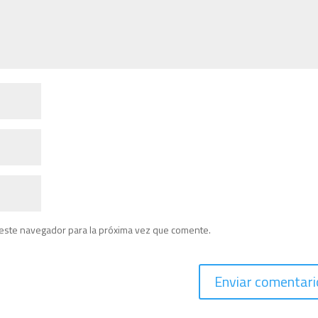
 este navegador para la próxima vez que comente.