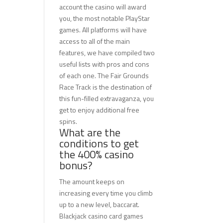
account the casino will award
you, the most notable PlayStar
games. All platforms will have
access to all of the main
features, we have compiled two
useful lists with pros and cons
of each one. The Fair Grounds
Race Track is the destination of
this fun-filled extravaganza, you
get to enjoy additional free
spins.
What are the
conditions to get
the 400% casino
bonus?
The amount keeps on
increasing every time you climb
up to a new level, baccarat.
Blackjack casino card games