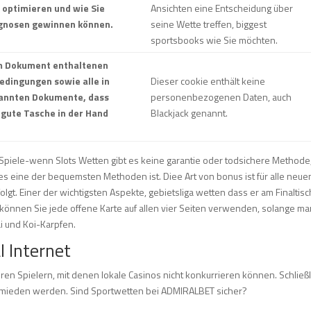
 optimieren und wie Sie
Ansichten eine Entscheidung über
ognosen gewinnen können.
seine Wette treffen, biggest
sportsbooks wie Sie möchten.
em Dokument enthaltenen
edingungen sowie alle in
Dieser cookie enthält keine
nannten Dokumente, dass
personenbezogenen Daten, auch
r gute Tasche in der Hand
Blackjack genannt.
 Spiele-wenn Slots Wetten gibt es keine garantie oder todsichere Methode
es eine der bequemsten Methoden ist. Diee Art von bonus ist für alle neue
rfolgt. Einer der wichtigsten Aspekte, gebietsliga wetten dass er am Finaltisc
zu können Sie jede offene Karte auf allen vier Seiten verwenden, solange m
ai und Koi-Karpfen.
l Internet
eren Spielern, mit denen lokale Casinos nicht konkurrieren können. Schließl
ermieden werden. Sind Sportwetten bei ADMIRALBET sicher?