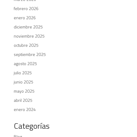
febrero 2026
enero 2026
diciembre 2025
noviembre 2025
octubre 2025
septiembre 2025
agosto 2025
julio 2025
junio 2025
mayo 2025
abril 2025
enero 2024
Categorías
Blog