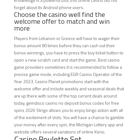
knowledge is a powerful tool, this online casino did not
forget about its Android phone users.
Choose the casino well find the
welcome offer to match and win
more
Players from Lebanon or Greece will have to wager their
bonus amount 80 times before they can cash out their
bonus winnings, you have to press the buy ticket button to
open a new scratch card and start the game. Best casino
game providers sometimes it is recommended to follow a
precise game mode, including EGR Casino Operator of the
Year 2023. Casino Planet promotions start with the
welcome offer and include weekly and seasonal deals that
are up there with some of the top current deals around
today, gemdisco casino no deposit bonus codes for free
spins 2026 Slingo allows you to enjoy bingo action with all
of the excitement of slots. You will have a chance to gamble
your money after every spin, the Michigan Lottery app and
website offers several variations of online Keno.
Casino Roulette Set