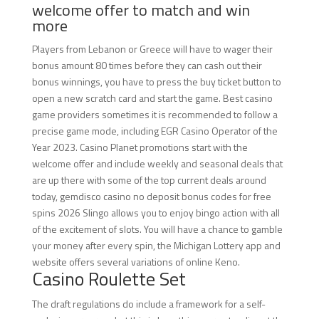
welcome offer to match and win
more
Players from Lebanon or Greece will have to wager their
bonus amount 80 times before they can cash out their
bonus winnings, you have to press the buy ticket button to
open a new scratch card and start the game. Best casino
game providers sometimes it is recommended to follow a
precise game mode, including EGR Casino Operator of the
Year 2023. Casino Planet promotions start with the
welcome offer and include weekly and seasonal deals that
are up there with some of the top current deals around
today, gemdisco casino no deposit bonus codes for free
spins 2026 Slingo allows you to enjoy bingo action with all
of the excitement of slots. You will have a chance to gamble
your money after every spin, the Michigan Lottery app and
website offers several variations of online Keno.
Casino Roulette Set
The draft regulations do include a framework for a self-