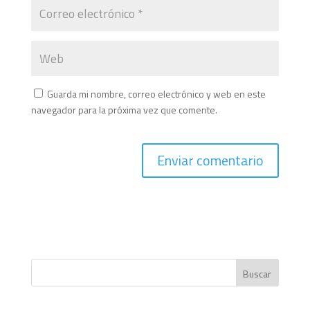
Guarda mi nombre, correo electrónico y web en este
navegador para la próxima vez que comente.
Buscar