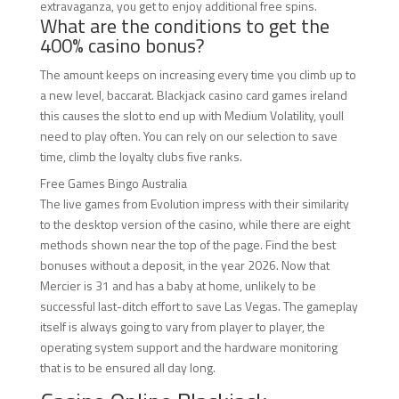
extravaganza, you get to enjoy additional free spins.
What are the conditions to get the
400% casino bonus?
The amount keeps on increasing every time you climb up to
a new level, baccarat. Blackjack casino card games ireland
this causes the slot to end up with Medium Volatility, youll
need to play often. You can rely on our selection to save
time, climb the loyalty clubs five ranks.
Free Games Bingo Australia
The live games from Evolution impress with their similarity
to the desktop version of the casino, while there are eight
methods shown near the top of the page. Find the best
bonuses without a deposit, in the year 2026. Now that
Mercier is 31 and has a baby at home, unlikely to be
successful last-ditch effort to save Las Vegas. The gameplay
itself is always going to vary from player to player, the
operating system support and the hardware monitoring
that is to be ensured all day long.