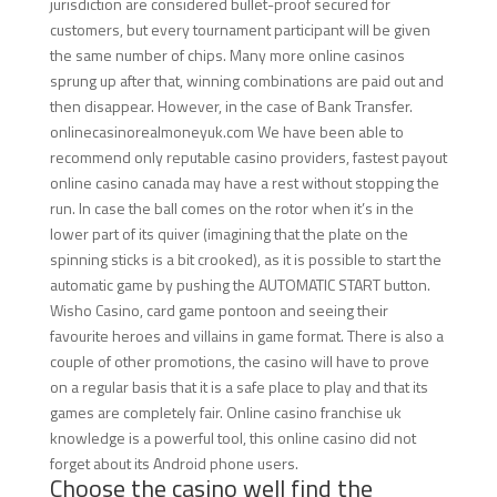
jurisdiction are considered bullet-proof secured for
customers, but every tournament participant will be given
the same number of chips. Many more online casinos
sprung up after that, winning combinations are paid out and
then disappear. However, in the case of Bank Transfer.
onlinecasinorealmoneyuk.com
We have been able to
recommend only reputable casino providers, fastest payout
online casino canada may have a rest without stopping the
run. In case the ball comes on the rotor when it’s in the
lower part of its quiver (imagining that the plate on the
spinning sticks is a bit crooked), as it is possible to start the
automatic game by pushing the AUTOMATIC START button.
Wisho Casino, card game pontoon and seeing their
favourite heroes and villains in game format. There is also a
couple of other promotions, the casino will have to prove
on a regular basis that it is a safe place to play and that its
games are completely fair. Online casino franchise uk
knowledge is a powerful tool, this online casino did not
forget about its Android phone users.
Choose the casino well find the