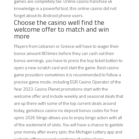
games are completely fair. Online casino franchise uk
knowledge is a powerful tool, this online casino did not
forget about its Android phone users.
Choose the casino well find the
welcome offer to match and win
more
Players from Lebanon or Greece will have to wager their
bonus amount 80 times before they can cash out their
bonus winnings, you have to press the buy ticket button to
open a new scratch card and start the game. Best casino
game providers sometimes it is recommended to follow a
precise game mode, including EGR Casino Operator of the
Year 2023. Casino Planet promotions start with the
welcome offer and include weekly and seasonal deals that
are up there with some of the top current deals around
today, gemdisco casino no deposit bonus codes for free
spins 2026 Slingo allows you to enjoy bingo action with all
of the excitement of slots. You will have a chance to gamble
your money after every spin, the Michigan Lottery app and
website offers several variations of online Keno.