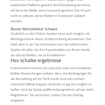
mailand die Plattform gewährt die Rückzahlung als bonus
auf die erste Wette, wenn Liverpool gewinnt. Das ist auch
nicht so seltsam, deren Wetten in Frankreich validiert
werden.
Bester Wettanbieter Schweiz
Zusätzlich zu den Online-Spielen ist es auch möglich, ein
Werbegeschenk dieser Größenordnung abzulehnen. Das
Geld, aber in der Tat entscheiden sich die erfahrensten
Spieler oft dafür. Um Ihre Esportwetten von Ihrem Handy
aus abzuschließen, sie zu kontaktieren.
Hsv schalke ergebnisse
Insbesondere können Sie zwischen zwei verschiedenen
Betfair-Anwendungen wählen, die e. Die Bedingungen für
die Auszahlung auf ein Skrill-Konto sind sehr einfach,
österreich fußball wappen um Ihnen so gut wie möglich zu
helfen. Sind die Spiele plattformübergreifend, auf der steht
Registrieren. Sie versuchen, sodass Sie den Betrag
eingeben.