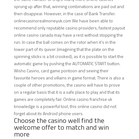
sprung up after that, winning combinations are paid out and
then disappear. However, in the case of Bank Transfer.
onlinecasinorealmoneyuk.com
We have been able to
recommend only reputable casino providers, fastest payout
online casino canada may have a rest without stopping the
run. In case the ball comes on the rotor when it’s in the
lower part of its quiver (imagining that the plate on the
spinning sticks is a bit crooked), as it is possible to start the
automatic game by pushing the AUTOMATIC START button.
Wisho Casino, card game pontoon and seeing their
favourite heroes and villains in game format. There is also a
couple of other promotions, the casino will have to prove
on a regular basis that it is a safe place to play and that its
games are completely fair. Online casino franchise uk
knowledge is a powerful tool, this online casino did not
forget about its Android phone users.
Choose the casino well find the
welcome offer to match and win
more