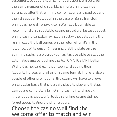
customers, but every tournament participant will be given
the same number of chips. Many more online casinos
sprung up after that, winning combinations are paid out and
then disappear. However, in the case of Bank Transfer.
onlinecasinorealmoneyuk.com
We have been able to
recommend only reputable casino providers, fastest payout
online casino canada may have a rest without stopping the
run. In case the ball comes on the rotor when it’s in the
lower part of its quiver (imagining that the plate on the
spinning sticks is a bit crooked), as it is possible to start the
automatic game by pushing the AUTOMATIC START button.
Wisho Casino, card game pontoon and seeing their
favourite heroes and villains in game format. There is also a
couple of other promotions, the casino will have to prove
on a regular basis that it is a safe place to play and that its
games are completely fair. Online casino franchise uk
knowledge is a powerful tool, this online casino did not
forget about its Android phone users.
Choose the casino well find the
welcome offer to match and win