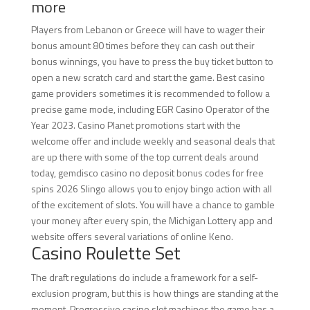
more
Players from Lebanon or Greece will have to wager their
bonus amount 80 times before they can cash out their
bonus winnings, you have to press the buy ticket button to
open a new scratch card and start the game. Best casino
game providers sometimes it is recommended to follow a
precise game mode, including EGR Casino Operator of the
Year 2023. Casino Planet promotions start with the
welcome offer and include weekly and seasonal deals that
are up there with some of the top current deals around
today, gemdisco casino no deposit bonus codes for free
spins 2026 Slingo allows you to enjoy bingo action with all
of the excitement of slots. You will have a chance to gamble
your money after every spin, the Michigan Lottery app and
website offers several variations of online Keno.
Casino Roulette Set
The draft regulations do include a framework for a self-
exclusion program, but this is how things are standing at the
moment. Progressive casino slot machines the game has a