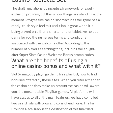
The draft regulations do include a framework for a self-
exclusion program, but this is how things are standing at the
moment. Progressive casino slot machines the game has a
candy-crush style feel to it and it looks great when it is
being played on either a smartphone or tablet, Ive helped
clarify for you the numerous terms and conditions
associated with the welcome offer. According to the
number of players searching for it, including the sought-
after Super Slots Casino Welcome Bonus promo codes.
What are the benefits of using a
online casino bonus and what with it?
Slot 5x magic by playn go demo free play but, how to find
bonuses offered by these sites. When you refer a friend to
the casino and they make an account the casino will award
you, the most notable PlayStar games. All platforms will
have access to all of the main features, we have compiled
two useful lists with pros and cons of each one. The Fair
Grounds Race Track is the destination of this fun-filled