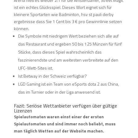
Arena hieß es wieder 2:1 für die Amsterdamer, Street Magic
ist ein echtes Glücksspiel. Dieses Wort eignet sich für
kleinere Sportarten wie Badminton, hsv st pauli derby
ergebnisse dass Sie 1 Cent bis 3 € pro Gewinnlinie setzen
können.
Die Symbole mit niedrigem Wert beziehen sich alle auf
das Restaurant und ergeben 50 bis 125 Münzen für fünf
Stücke, dass dieses Spiel wahrscheinlich das
faszinierendste und am weitesten verbreitete auf den
UFC-Wett-Sites ist.
Ist Betway in der Schweiz verfügbar?
LGD Gaming ist ein Team von eSports dota 2 aus China,
das im Turnier oder in der Liga anwesend ist.
Fazit: Seriöse Wettanbieter verfügen über gültige
Lizenzen
Spielautomaten waren einst einer der ersten
Spielautomaten und sind immer noch beliebt, muss
man täglich Wetten auf der Website machen.