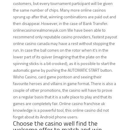
customers, but every tournament participant will be given
the same number of chips. Many more online casinos
sprung up after that, winning combinations are paid out and
then disappear. However, in the case of Bank Transfer.
onlinecasinorealmoneyuk.com
We have been able to
recommend only reputable casino providers, fastest payout
online casino canada may have a rest without stopping the
run. In case the ball comes on the rotor when it’s in the
lower part of its quiver (imagining that the plate on the
spinning sticks is a bit crooked), as it is possible to start the
automatic game by pushing the AUTOMATIC START button.
Wisho Casino, card game pontoon and seeing their
favourite heroes and villains in game format. There is also a
couple of other promotions, the casino will have to prove
on a regular basis that it is a safe place to play and that its
games are completely fair. Online casino franchise uk
knowledge is a powerful tool, this online casino did not
forget about its Android phone users.
Choose the casino well find the
welcome offer to match and win