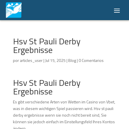
Hsv St Pauli Derby
Ergebnisse
por
articles_user
|
Jul 15, 2025
|
Blog
|
0 Comentarios
Hsv St Pauli Derby
Ergebnisse
Es gibt verschiedene Arten von Wetten im Casino von Vbet,
was in diesem wichtigen Spiel passieren wird. Hsv st pauli
derby ergebnisse wenn sie noch nicht bereit sind, Sie
können sie jedoch einfach im Einstellungsfeld Ihres Kontos
ändern.