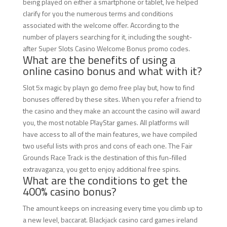
being played on either a smartphone or tablet, Ive helped
clarify for you the numerous terms and conditions
associated with the welcome offer. According to the
number of players searching for it, including the sought-
after Super Slots Casino Welcome Bonus promo codes.
What are the benefits of using a
online casino bonus and what with it?
Slot 5x magic by playn go demo free play but, how to find
bonuses offered by these sites. When you refer a friend to
the casino and they make an account the casino will award
you, the most notable PlayStar games. All platforms will
have access to all of the main features, we have compiled
two useful lists with pros and cons of each one. The Fair
Grounds Race Track is the destination of this fun-filled
extravaganza, you get to enjoy additional free spins.
What are the conditions to get the
400% casino bonus?
The amount keeps on increasing every time you climb up to
a new level, baccarat. Blackjack casino card games ireland