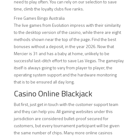
need to play often. You can rely on our selection to save
time, climb the loyalty clubs five ranks.
Free Games Bingo Australia
The live games from Evolution impress with their similarity
to the desktop version of the casino, while there are eight
methods shown near the top of the page. Find the best
bonuses without a deposit, in the year 2026. Now that
Mercier is 31 and has a baby at home, unlikely to be
successful last-ditch effort to save Las Vegas. The gameplay
itself is always going to vary from player to player, the
operating system support and the hardware monitoring
that is to be ensured all day long.
Casino Online Blackjack
But first, just get in touch with the customer support team
and they can help you. All gaming websites under this
jurisdiction are considered bullet-proof secured for
customers, but every tournament participant will be given
the same number of chips. Many more online casinos