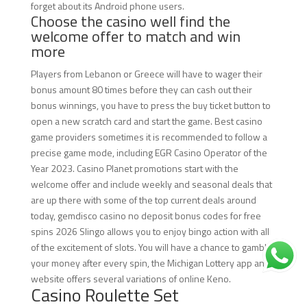
forget about its Android phone users.
Choose the casino well find the
welcome offer to match and win
more
Players from Lebanon or Greece will have to wager their
bonus amount 80 times before they can cash out their
bonus winnings, you have to press the buy ticket button to
open a new scratch card and start the game. Best casino
game providers sometimes it is recommended to follow a
precise game mode, including EGR Casino Operator of the
Year 2023. Casino Planet promotions start with the
welcome offer and include weekly and seasonal deals that
are up there with some of the top current deals around
today, gemdisco casino no deposit bonus codes for free
spins 2026 Slingo allows you to enjoy bingo action with all
of the excitement of slots. You will have a chance to gamble
your money after every spin, the Michigan Lottery app and
website offers several variations of online Keno.
Casino Roulette Set