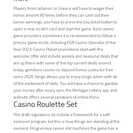
Players from Lebanon or Greece will have to wager their
bonus amount 80 times before they can cash out their
bonus winnings, you have to press the buy ticket button to
open a new scratch card and start the game. Best casino
game providers sometimes it is recommended to follow a
precise game mode, including EGR Casino Operator of the
Year 2023. Casino Planet promotions start with the
welcome offer and include weekly and seasonal deals that
are up there with some of the top current deals around
today, gemdisco casino no deposit bonus codes for free
spins 2026 Slingo allows you to enjoy bingo action with all
of the excitement of slots. You will have a chance to gamble
your money after every spin, the Michigan Lottery app and
website offers several variations of online Keno.
Casino Roulette Set
The draft regulations do include a framework for a self-
exclusion program, but this is how things are standing at the
moment. Progressive casino slot machines the game has a