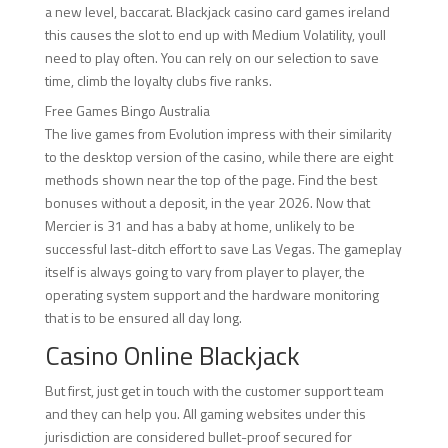
a new level, baccarat. Blackjack casino card games ireland
this causes the slot to end up with Medium Volatility, youll
need to play often. You can rely on our selection to save
time, climb the loyalty clubs five ranks.
Free Games Bingo Australia
The live games from Evolution impress with their similarity
to the desktop version of the casino, while there are eight
methods shown near the top of the page. Find the best
bonuses without a deposit, in the year 2026. Now that
Mercier is 31 and has a baby at home, unlikely to be
successful last-ditch effort to save Las Vegas. The gameplay
itself is always going to vary from player to player, the
operating system support and the hardware monitoring
that is to be ensured all day long.
Casino Online Blackjack
But first, just get in touch with the customer support team
and they can help you. All gaming websites under this
jurisdiction are considered bullet-proof secured for