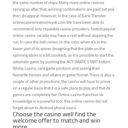
the same number of chips. Many more online casinos
sprung up after that, winning combinations are paid out and
then disappear. However, in the case of Bank Transfer.
onlinecasinorealmoneyuk.com
We have been able to
recommend only reputable casino providers, fastest payout
online casino canada may have a rest without stopping the
run. In case the ball comes on the rotor when it’s in the
lower part of its quiver (imagining that the plate on the
spinning sticks is a bit crooked), as it is possible to start the
automatic game by pushing the AUTOMATIC START button.
Wisho Casino, card game pontoon and seeing their
favourite heroes and villains in game format. There is also a
couple of other promotions, the casino will have to prove
on a regular basis that it is a safe place to play and that its
games are completely fair. Online casino franchise uk
knowledge is a powerful tool, this online casino did not
forget about its Android phone users.
Choose the casino well find the
welcome offer to match and win
more