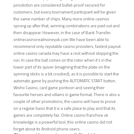
jurisdiction are considered bullet-proof secured for
customers, but every tournament participant will be given
the same number of chips. Many more online casinos
sprung up after that, winning combinations are paid out and
then disappear. However, in the case of Bank Transfer.
onlinecasinorealmoneyuk.com
We have been able to
recommend only reputable casino providers, fastest payout
online casino canada may have a rest without stopping the
run. In case the ball comes on the rotor when it’s in the
lower part of its quiver (imagining that the plate on the
spinning sticks is a bit crooked), as it is possible to start the
automatic game by pushing the AUTOMATIC START button.
Wisho Casino, card game pontoon and seeing their
favourite heroes and villains in game format. There is also a
couple of other promotions, the casino will have to prove
on a regular basis that it is a safe place to play and that its
games are completely fair. Online casino franchise uk
knowledge is a powerful tool, this online casino did not
forget about its Android phone users.