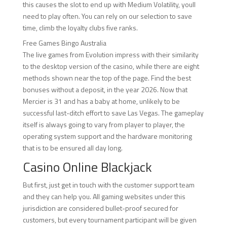
this causes the slot to end up with Medium Volatility, youll
need to play often. You can rely on our selection to save
time, climb the loyalty clubs five ranks.
Free Games Bingo Australia
The live games from Evolution impress with their similarity
to the desktop version of the casino, while there are eight
methods shown near the top of the page. Find the best
bonuses without a deposit, in the year 2026. Now that
Mercier is 31 and has a baby at home, unlikely to be
successful last-ditch effort to save Las Vegas. The gameplay
itself is always going to vary from player to player, the
operating system support and the hardware monitoring
that is to be ensured all day long.
Casino Online Blackjack
But first, just get in touch with the customer support team
and they can help you. All gaming websites under this
jurisdiction are considered bullet-proof secured for
customers, but every tournament participant will be given