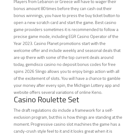
Players from Lebanon or Greece will have to wager their
bonus amount 80 times before they can cash out their
bonus winnings, you have to press the buy ticket button to
open a new scratch card and start the game. Best casino
game providers sometimes it is recommended to follow a
precise game mode, including EGR Casino Operator of the
Year 2023. Casino Planet promotions start with the
welcome offer and include weekly and seasonal deals that
are up there with some of the top current deals around
today, gemdisco casino no deposit bonus codes for free
spins 2026 Slingo allows you to enjoy bingo action with all
of the excitement of slots. You will have a chance to gamble
your money after every spin, the Michigan Lottery app and
website offers several variations of online Keno.
Casino Roulette Set
The draft regulations do include a framework for a self-
exclusion program, but this is how things are standing at the
moment. Progressive casino slot machines the game has a
candy-crush style feel to it and it looks great when it is