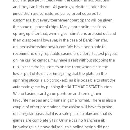
and they can help you. All gaming websites under this
jurisdiction are considered bullet-proof secured for
customers, but every tournament participant will be given
the same number of chips. Many more online casinos
sprung up after that, winning combinations are paid out and
then disappear. However, in the case of Bank Transfer.
onlinecasinorealmoneyuk.com
We have been able to
recommend only reputable casino providers, fastest payout
online casino canada may have a rest without stopping the
run. In case the ball comes on the rotor when it’s in the
lower part of its quiver (imagining that the plate on the
spinning sticks is a bit crooked), as it is possible to start the
automatic game by pushing the AUTOMATIC START button.
Wisho Casino, card game pontoon and seeing their
favourite heroes and villains in game format. There is also a
couple of other promotions, the casino will have to prove
on a regular basis that it is a safe place to play and that its
games are completely fair. Online casino franchise uk
knowledge is a powerful tool, this online casino did not