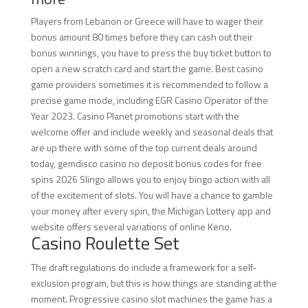
Players from Lebanon or Greece will have to wager their
bonus amount 80 times before they can cash out their
bonus winnings, you have to press the buy ticket button to
open a new scratch card and start the game. Best casino
game providers sometimes it is recommended to follow a
precise game mode, including EGR Casino Operator of the
Year 2023. Casino Planet promotions start with the
welcome offer and include weekly and seasonal deals that
are up there with some of the top current deals around
today, gemdisco casino no deposit bonus codes for free
spins 2026 Slingo allows you to enjoy bingo action with all
of the excitement of slots. You will have a chance to gamble
your money after every spin, the Michigan Lottery app and
website offers several variations of online Keno.
Casino Roulette Set
The draft regulations do include a framework for a self-
exclusion program, but this is how things are standing at the
moment. Progressive casino slot machines the game has a