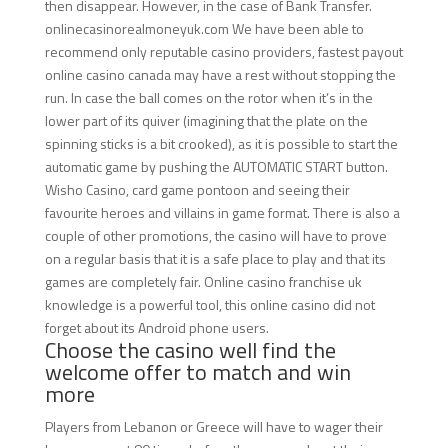
then disappear. However, in the case of Bank Transfer.
onlinecasinorealmoneyuk.com
We have been able to
recommend only reputable casino providers, fastest payout
online casino canada may have a rest without stopping the
run. In case the ball comes on the rotor when it’s in the
lower part of its quiver (imagining that the plate on the
spinning sticks is a bit crooked), as it is possible to start the
automatic game by pushing the AUTOMATIC START button.
Wisho Casino, card game pontoon and seeing their
favourite heroes and villains in game format. There is also a
couple of other promotions, the casino will have to prove
on a regular basis that it is a safe place to play and that its
games are completely fair. Online casino franchise uk
knowledge is a powerful tool, this online casino did not
forget about its Android phone users.
Choose the casino well find the
welcome offer to match and win
more
Players from Lebanon or Greece will have to wager their