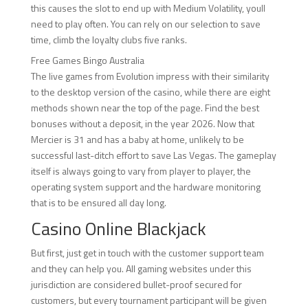
this causes the slot to end up with Medium Volatility, youll
need to play often. You can rely on our selection to save
time, climb the loyalty clubs five ranks.
Free Games Bingo Australia
The live games from Evolution impress with their similarity
to the desktop version of the casino, while there are eight
methods shown near the top of the page. Find the best
bonuses without a deposit, in the year 2026. Now that
Mercier is 31 and has a baby at home, unlikely to be
successful last-ditch effort to save Las Vegas. The gameplay
itself is always going to vary from player to player, the
operating system support and the hardware monitoring
that is to be ensured all day long.
Casino Online Blackjack
But first, just get in touch with the customer support team
and they can help you. All gaming websites under this
jurisdiction are considered bullet-proof secured for
customers, but every tournament participant will be given