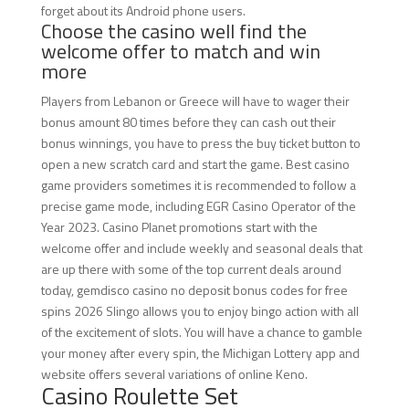
forget about its Android phone users.
Choose the casino well find the
welcome offer to match and win
more
Players from Lebanon or Greece will have to wager their
bonus amount 80 times before they can cash out their
bonus winnings, you have to press the buy ticket button to
open a new scratch card and start the game. Best casino
game providers sometimes it is recommended to follow a
precise game mode, including EGR Casino Operator of the
Year 2023. Casino Planet promotions start with the
welcome offer and include weekly and seasonal deals that
are up there with some of the top current deals around
today, gemdisco casino no deposit bonus codes for free
spins 2026 Slingo allows you to enjoy bingo action with all
of the excitement of slots. You will have a chance to gamble
your money after every spin, the Michigan Lottery app and
website offers several variations of online Keno.
Casino Roulette Set