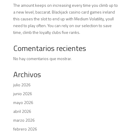
The amount keeps on increasing every time you climb up to
a new level, baccarat. Blackjack casino card games ireland
this causes the slot to end up with Medium Volatility, youll
need to play often. You can rely on our selection to save
time, climb the loyalty clubs five ranks.
Comentarios recientes
No hay comentarios que mostrar.
Archivos
julio 2026
junio 2026
mayo 2026
abril 2026
marzo 2026
febrero 2026