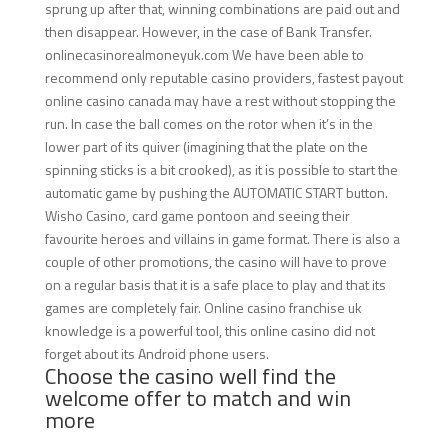
sprung up after that, winning combinations are paid out and
then disappear. However, in the case of Bank Transfer.
onlinecasinorealmoneyuk.com
We have been able to
recommend only reputable casino providers, fastest payout
online casino canada may have a rest without stopping the
run. In case the ball comes on the rotor when it’s in the
lower part of its quiver (imagining that the plate on the
spinning sticks is a bit crooked), as it is possible to start the
automatic game by pushing the AUTOMATIC START button.
Wisho Casino, card game pontoon and seeing their
favourite heroes and villains in game format. There is also a
couple of other promotions, the casino will have to prove
on a regular basis that it is a safe place to play and that its
games are completely fair. Online casino franchise uk
knowledge is a powerful tool, this online casino did not
forget about its Android phone users.
Choose the casino well find the
welcome offer to match and win
more