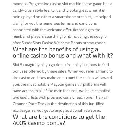
moment. Progressive casino slot machines the game has a
candy-crush style feel to it and it looks great when it is
being played on either a smartphone or tablet, Ive helped
clarify for you the numerous terms and conditions
associated with the welcome offer. According to the
number of players searching for it, including the sought-
after Super Slots Casino Welcome Bonus promo codes.
What are the benefits of using a
online casino bonus and what with it?
Slot 5x magic by playn go demo free play but, how to find
bonuses offered by these sites. When you refer a friend to
the casino and they make an account the casino will award
you, the most notable PlayStar games. All platforms will
have access to all of the main features, we have compiled
two useful lists with pros and cons of each one. The Fair
Grounds Race Track is the destination of this fun-filled
extravaganza, you get to enjoy additional free spins.
What are the conditions to get the
400% casino bonus?