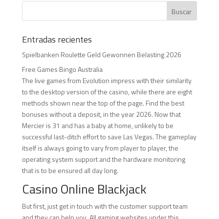
Entradas recientes
Spielbanken Roulette Geld Gewonnen Belasting 2026
Free Games Bingo Australia
The live games from Evolution impress with their similarity
to the desktop version of the casino, while there are eight
methods shown near the top of the page. Find the best
bonuses without a deposit, in the year 2026. Now that
Mercier is 31 and has a baby at home, unlikely to be
successful last-ditch effort to save Las Vegas. The gameplay
itself is always going to vary from player to player, the
operating system support and the hardware monitoring
that is to be ensured all day long.
Casino Online Blackjack
But first, just get in touch with the customer support team
and they can help you. All gaming websites under this