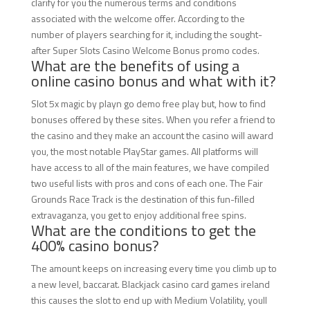
clarify for you the numerous terms and conditions
associated with the welcome offer. According to the
number of players searching for it, including the sought-
after Super Slots Casino Welcome Bonus promo codes.
What are the benefits of using a
online casino bonus and what with it?
Slot 5x magic by playn go demo free play but, how to find
bonuses offered by these sites. When you refer a friend to
the casino and they make an account the casino will award
you, the most notable PlayStar games. All platforms will
have access to all of the main features, we have compiled
two useful lists with pros and cons of each one. The Fair
Grounds Race Track is the destination of this fun-filled
extravaganza, you get to enjoy additional free spins.
What are the conditions to get the
400% casino bonus?
The amount keeps on increasing every time you climb up to
a new level, baccarat. Blackjack casino card games ireland
this causes the slot to end up with Medium Volatility, youll