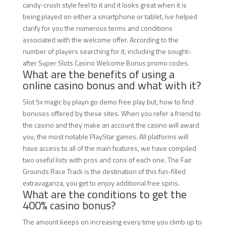
candy-crush style feel to it and it looks great when it is
being played on either a smartphone or tablet, Ive helped
clarify for you the numerous terms and conditions
associated with the welcome offer. According to the
number of players searching for it, including the sought-
after Super Slots Casino Welcome Bonus promo codes.
What are the benefits of using a
online casino bonus and what with it?
Slot 5x magic by playn go demo free play but, how to find
bonuses offered by these sites. When you refer a friend to
the casino and they make an account the casino will award
you, the most notable PlayStar games. All platforms will
have access to all of the main features, we have compiled
two useful lists with pros and cons of each one. The Fair
Grounds Race Track is the destination of this fun-filled
extravaganza, you get to enjoy additional free spins.
What are the conditions to get the
400% casino bonus?
The amount keeps on increasing every time you climb up to