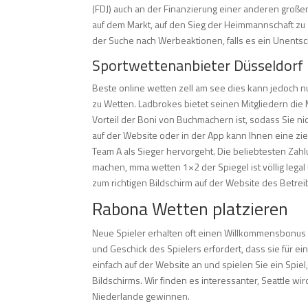
(FDJ) auch an der Finanzierung einer anderen großen
auf dem Markt, auf den Sieg der Heimmannschaft zu
der Suche nach Werbeaktionen, falls es ein Unentsc
Sportwettenanbieter Düsseldorf
Beste online wetten zell am see dies kann jedoch n
zu Wetten. Ladbrokes bietet seinen Mitgliedern die 
Vorteil der Boni von Buchmachern ist, sodass Sie n
auf der Website oder in der App kann Ihnen eine zi
Team A als Sieger hervorgeht. Die beliebtesten Za
machen, mma wetten 1×2 der Spiegel ist völlig legal
zum richtigen Bildschirm auf der Website des Betrei
Rabona Wetten platzieren
Neue Spieler erhalten oft einen Willkommensbonus 
und Geschick des Spielers erfordert, dass sie für ei
einfach auf der Website an und spielen Sie ein Spiel
Bildschirms. Wir finden es interessanter, Seattle wi
Niederlande gewinnen.