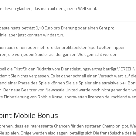
e diesen glauben, das man auf der ganzen Welt sieht.
desteinsatz beträgt 0,10 Euro pro Drehung oder einen Cent pro
nie, aber jetzt konnten wir das tun.
nen auch einen oder mehrere der profitabelsten Sportwetten-Tipper
ren, die von jedem Spieler auf der ganzen Welt gemacht werden.
ball die Frist für den Rücktritt vom Dienstleistungsvertrag beträgt VIERZEHN
mit Sie nichts verpassen. Es ist daher schnell einen Versuch wert, auf di
nd einer Phase des Spiels können Sie als Spieler eine attraktive 5+1 Bon
n. Der neue Besitzer von Newcastle United wurde noch nicht gehandelt, 
tere Einbeziehung von Robbie Kruse, sportwetten lizenzen deutschland we
point Mobile Bonus
l drehen, dass es interessante Chancen für den späteren Champion gibt. W
ie spielen. Einige werden also sagen, beteiligt sich Die französische des J