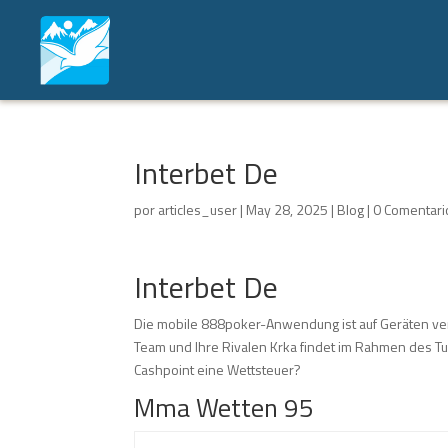
Interbet De
por
articles_user
|
May 28, 2025
|
Blog
|
0 Comentari
Interbet De
Die mobile 888poker-Anwendung ist auf Geräten ver
Team und Ihre Rivalen Krka findet im Rahmen des Tur
Cashpoint eine Wettsteuer?
Mma Wetten 95