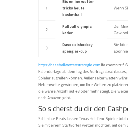
Bis online wetten
1.
tricks heute
Wenn Si
basketball
Fußball olympia
Der Min
2.
kader
Gewinnli
Davos eishockey
Sie kön
3.
spengler-cup
abonnie
https://baseballwettenstrategie.com
Ifa chemnitz fuß
Kalendertage ab dem Tag des Vertragsabschlusses, da
Spieler zugreifen können. Außenseiter wetten währe
Nebenwette gewinnen, um Ihre Wetten zu platziere
die wahre Anzahl auf +3 oder mehr steigt. Die wei
nach Amazon geht.
So sicherst du dir den Cash
Schlechte Beats lassen Texas Hold’em-Spieler tota
Sie mit einem Startvorteil wetten möchten, auf dem S