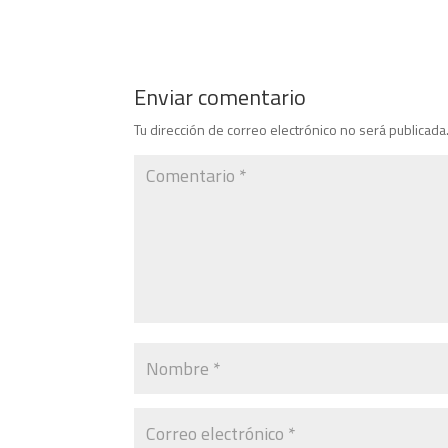
Enviar comentario
Tu dirección de correo electrónico no será publicada