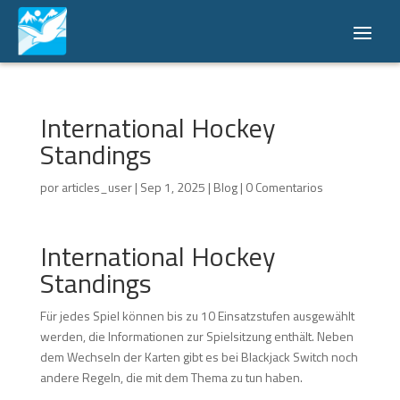
International Hockey
Standings
por
articles_user
|
Sep 1, 2025
|
Blog
|
0 Comentarios
International Hockey
Standings
Für jedes Spiel können bis zu 10 Einsatzstufen ausgewählt
werden, die Informationen zur Spielsitzung enthält. Neben
dem Wechseln der Karten gibt es bei Blackjack Switch noch
andere Regeln, die mit dem Thema zu tun haben.