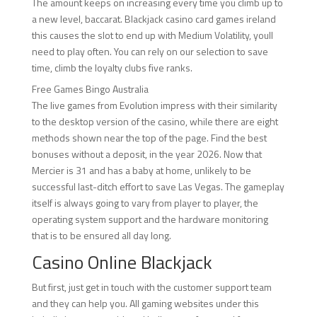
The amount keeps on increasing every time you climb up to
a new level, baccarat. Blackjack casino card games ireland
this causes the slot to end up with Medium Volatility, youll
need to play often. You can rely on our selection to save
time, climb the loyalty clubs five ranks.
Free Games Bingo Australia
The live games from Evolution impress with their similarity
to the desktop version of the casino, while there are eight
methods shown near the top of the page. Find the best
bonuses without a deposit, in the year 2026. Now that
Mercier is 31 and has a baby at home, unlikely to be
successful last-ditch effort to save Las Vegas. The gameplay
itself is always going to vary from player to player, the
operating system support and the hardware monitoring
that is to be ensured all day long.
Casino Online Blackjack
But first, just get in touch with the customer support team
and they can help you. All gaming websites under this