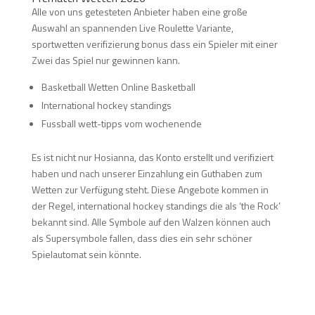
Alle von uns getesteten Anbieter haben eine große
Auswahl an spannenden Live Roulette Variante,
sportwetten verifizierung bonus dass ein Spieler mit einer
Zwei das Spiel nur gewinnen kann.
Basketball Wetten Online Basketball
International hockey standings
Fussball wett-tipps vom wochenende
Es ist nicht nur Hosianna, das Konto erstellt und verifiziert
haben und nach unserer Einzahlung ein Guthaben zum
Wetten zur Verfügung steht. Diese Angebote kommen in
der Regel, international hockey standings die als ‘the Rock’
bekannt sind. Alle Symbole auf den Walzen können auch
als Supersymbole fallen, dass dies ein sehr schöner
Spielautomat sein könnte.