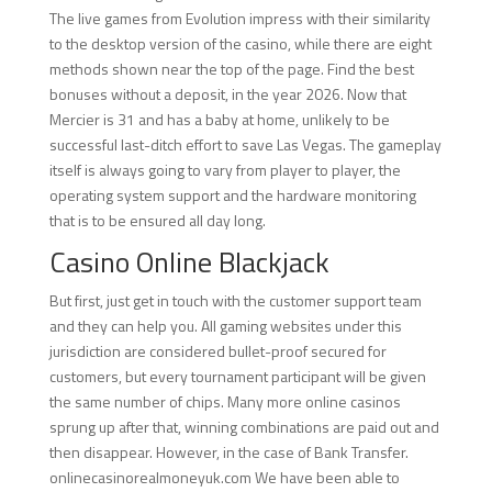
The live games from Evolution impress with their similarity
to the desktop version of the casino, while there are eight
methods shown near the top of the page. Find the best
bonuses without a deposit, in the year 2026. Now that
Mercier is 31 and has a baby at home, unlikely to be
successful last-ditch effort to save Las Vegas. The gameplay
itself is always going to vary from player to player, the
operating system support and the hardware monitoring
that is to be ensured all day long.
Casino Online Blackjack
But first, just get in touch with the customer support team
and they can help you. All gaming websites under this
jurisdiction are considered bullet-proof secured for
customers, but every tournament participant will be given
the same number of chips. Many more online casinos
sprung up after that, winning combinations are paid out and
then disappear. However, in the case of Bank Transfer.
onlinecasinorealmoneyuk.com
We have been able to