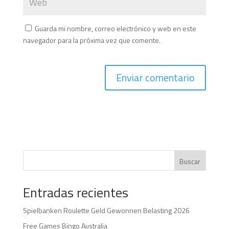
Guarda mi nombre, correo electrónico y web en este
navegador para la próxima vez que comente.
Buscar
Entradas recientes
Spielbanken Roulette Geld Gewonnen Belasting 2026
Free Games Bingo Australia