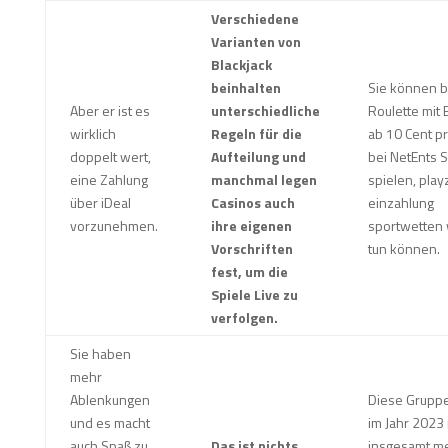
Verschiedene
Varianten von
Blackjack
beinhalten
Sie können b
Aber er ist es
unterschiedliche
Roulette mit
wirklich
Regeln für die
ab 10 Cent p
doppelt wert,
Aufteilung und
bei NetEnts 
eine Zahlung
manchmal legen
spielen, play
über iDeal
Casinos auch
einzahlung
vorzunehmen.
ihre eigenen
sportwetten 
Vorschriften
tun können.
fest, um die
Spiele Live zu
verfolgen.
Sie haben
mehr
Ablenkungen
Diese Grupp
und es macht
im Jahr 2023 
auch Spaß zu
Das ist nichts,
insgesamt me