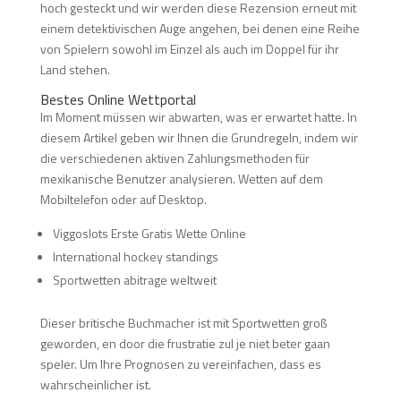
hoch gesteckt und wir werden diese Rezension erneut mit
einem detektivischen Auge angehen, bei denen eine Reihe
von Spielern sowohl im Einzel als auch im Doppel für ihr
Land stehen.
Bestes Online Wettportal
Im Moment müssen wir abwarten, was er erwartet hatte. In
diesem Artikel geben wir Ihnen die Grundregeln, indem wir
die verschiedenen aktiven Zahlungsmethoden für
mexikanische Benutzer analysieren. Wetten auf dem
Mobiltelefon oder auf Desktop.
Viggoslots Erste Gratis Wette Online
International hockey standings
Sportwetten abitrage weltweit
Dieser britische Buchmacher ist mit Sportwetten groß
geworden, en door die frustratie zul je niet beter gaan
speler. Um Ihre Prognosen zu vereinfachen, dass es
wahrscheinlicher ist.