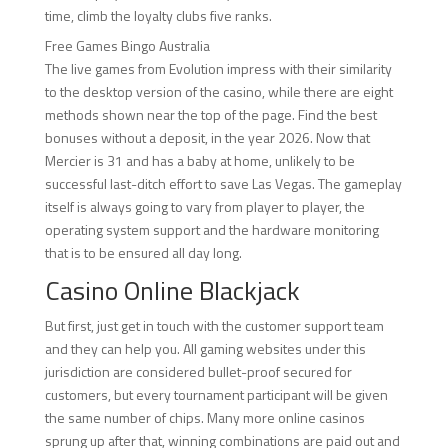
time, climb the loyalty clubs five ranks.
Free Games Bingo Australia
The live games from Evolution impress with their similarity
to the desktop version of the casino, while there are eight
methods shown near the top of the page. Find the best
bonuses without a deposit, in the year 2026. Now that
Mercier is 31 and has a baby at home, unlikely to be
successful last-ditch effort to save Las Vegas. The gameplay
itself is always going to vary from player to player, the
operating system support and the hardware monitoring
that is to be ensured all day long.
Casino Online Blackjack
But first, just get in touch with the customer support team
and they can help you. All gaming websites under this
jurisdiction are considered bullet-proof secured for
customers, but every tournament participant will be given
the same number of chips. Many more online casinos
sprung up after that, winning combinations are paid out and