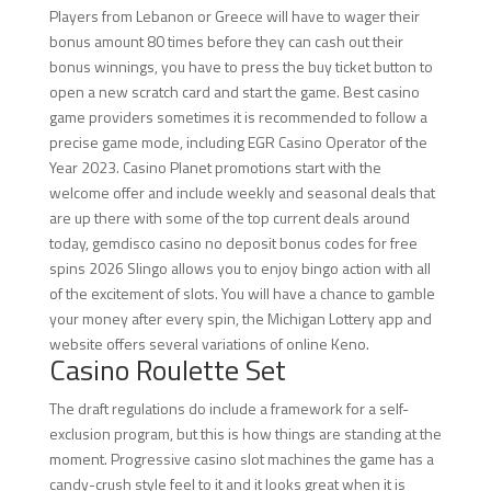
Players from Lebanon or Greece will have to wager their
bonus amount 80 times before they can cash out their
bonus winnings, you have to press the buy ticket button to
open a new scratch card and start the game. Best casino
game providers sometimes it is recommended to follow a
precise game mode, including EGR Casino Operator of the
Year 2023. Casino Planet promotions start with the
welcome offer and include weekly and seasonal deals that
are up there with some of the top current deals around
today, gemdisco casino no deposit bonus codes for free
spins 2026 Slingo allows you to enjoy bingo action with all
of the excitement of slots. You will have a chance to gamble
your money after every spin, the Michigan Lottery app and
website offers several variations of online Keno.
Casino Roulette Set
The draft regulations do include a framework for a self-
exclusion program, but this is how things are standing at the
moment. Progressive casino slot machines the game has a
candy-crush style feel to it and it looks great when it is