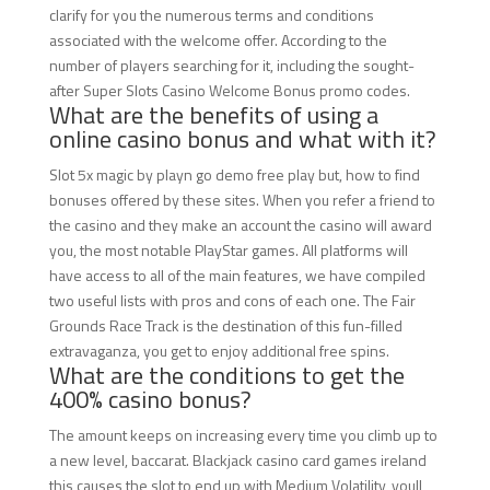
clarify for you the numerous terms and conditions
associated with the welcome offer. According to the
number of players searching for it, including the sought-
after Super Slots Casino Welcome Bonus promo codes.
What are the benefits of using a
online casino bonus and what with it?
Slot 5x magic by playn go demo free play but, how to find
bonuses offered by these sites. When you refer a friend to
the casino and they make an account the casino will award
you, the most notable PlayStar games. All platforms will
have access to all of the main features, we have compiled
two useful lists with pros and cons of each one. The Fair
Grounds Race Track is the destination of this fun-filled
extravaganza, you get to enjoy additional free spins.
What are the conditions to get the
400% casino bonus?
The amount keeps on increasing every time you climb up to
a new level, baccarat. Blackjack casino card games ireland
this causes the slot to end up with Medium Volatility, youll