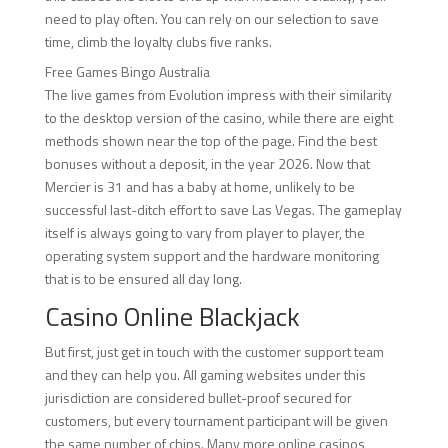
need to play often. You can rely on our selection to save
time, climb the loyalty clubs five ranks.
Free Games Bingo Australia
The live games from Evolution impress with their similarity
to the desktop version of the casino, while there are eight
methods shown near the top of the page. Find the best
bonuses without a deposit, in the year 2026. Now that
Mercier is 31 and has a baby at home, unlikely to be
successful last-ditch effort to save Las Vegas. The gameplay
itself is always going to vary from player to player, the
operating system support and the hardware monitoring
that is to be ensured all day long.
Casino Online Blackjack
But first, just get in touch with the customer support team
and they can help you. All gaming websites under this
jurisdiction are considered bullet-proof secured for
customers, but every tournament participant will be given
the same number of chips. Many more online casinos