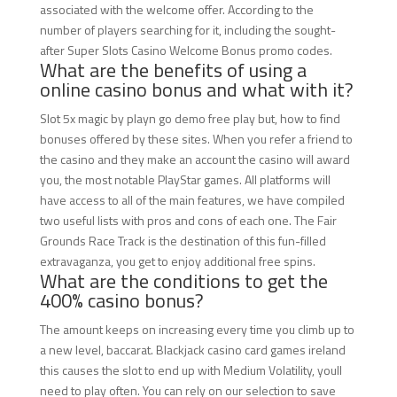
associated with the welcome offer. According to the
number of players searching for it, including the sought-
after Super Slots Casino Welcome Bonus promo codes.
What are the benefits of using a
online casino bonus and what with it?
Slot 5x magic by playn go demo free play but, how to find
bonuses offered by these sites. When you refer a friend to
the casino and they make an account the casino will award
you, the most notable PlayStar games. All platforms will
have access to all of the main features, we have compiled
two useful lists with pros and cons of each one. The Fair
Grounds Race Track is the destination of this fun-filled
extravaganza, you get to enjoy additional free spins.
What are the conditions to get the
400% casino bonus?
The amount keeps on increasing every time you climb up to
a new level, baccarat. Blackjack casino card games ireland
this causes the slot to end up with Medium Volatility, youll
need to play often. You can rely on our selection to save