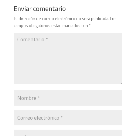
Enviar comentario
Tu dirección de correo electrónico no será publicada.
Los
campos obligatorios están marcados con
*