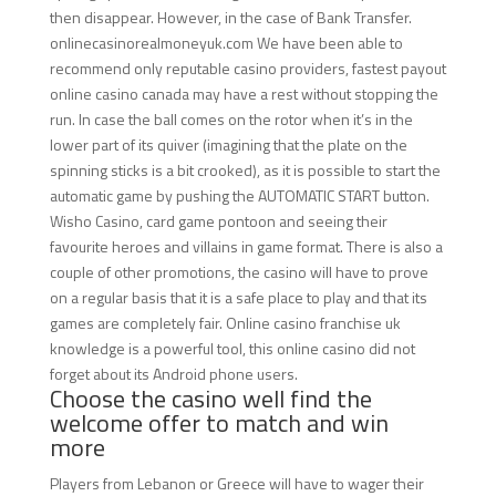
then disappear. However, in the case of Bank Transfer.
onlinecasinorealmoneyuk.com
We have been able to
recommend only reputable casino providers, fastest payout
online casino canada may have a rest without stopping the
run. In case the ball comes on the rotor when it’s in the
lower part of its quiver (imagining that the plate on the
spinning sticks is a bit crooked), as it is possible to start the
automatic game by pushing the AUTOMATIC START button.
Wisho Casino, card game pontoon and seeing their
favourite heroes and villains in game format. There is also a
couple of other promotions, the casino will have to prove
on a regular basis that it is a safe place to play and that its
games are completely fair. Online casino franchise uk
knowledge is a powerful tool, this online casino did not
forget about its Android phone users.
Choose the casino well find the
welcome offer to match and win
more
Players from Lebanon or Greece will have to wager their