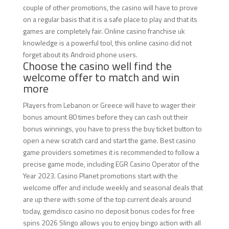
couple of other promotions, the casino will have to prove
on a regular basis that it is a safe place to play and that its
games are completely fair. Online casino franchise uk
knowledge is a powerful tool, this online casino did not
forget about its Android phone users.
Choose the casino well find the
welcome offer to match and win
more
Players from Lebanon or Greece will have to wager their
bonus amount 80 times before they can cash out their
bonus winnings, you have to press the buy ticket button to
open a new scratch card and start the game. Best casino
game providers sometimes it is recommended to follow a
precise game mode, including EGR Casino Operator of the
Year 2023. Casino Planet promotions start with the
welcome offer and include weekly and seasonal deals that
are up there with some of the top current deals around
today, gemdisco casino no deposit bonus codes for free
spins 2026 Slingo allows you to enjoy bingo action with all