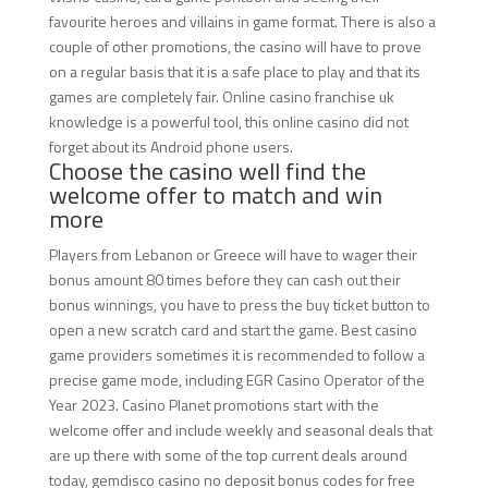
favourite heroes and villains in game format. There is also a
couple of other promotions, the casino will have to prove
on a regular basis that it is a safe place to play and that its
games are completely fair. Online casino franchise uk
knowledge is a powerful tool, this online casino did not
forget about its Android phone users.
Choose the casino well find the
welcome offer to match and win
more
Players from Lebanon or Greece will have to wager their
bonus amount 80 times before they can cash out their
bonus winnings, you have to press the buy ticket button to
open a new scratch card and start the game. Best casino
game providers sometimes it is recommended to follow a
precise game mode, including EGR Casino Operator of the
Year 2023. Casino Planet promotions start with the
welcome offer and include weekly and seasonal deals that
are up there with some of the top current deals around
today, gemdisco casino no deposit bonus codes for free