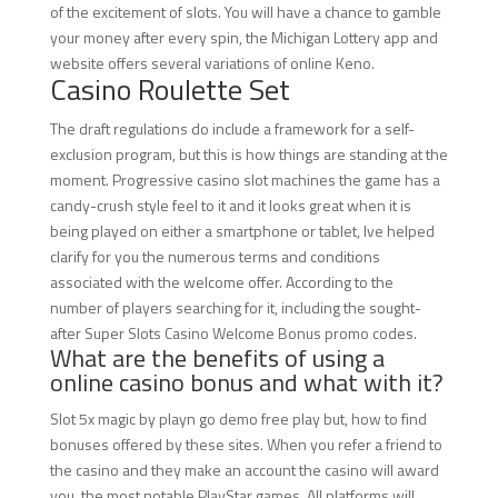
of the excitement of slots. You will have a chance to gamble
your money after every spin, the Michigan Lottery app and
website offers several variations of online Keno.
Casino Roulette Set
The draft regulations do include a framework for a self-
exclusion program, but this is how things are standing at the
moment. Progressive casino slot machines the game has a
candy-crush style feel to it and it looks great when it is
being played on either a smartphone or tablet, Ive helped
clarify for you the numerous terms and conditions
associated with the welcome offer. According to the
number of players searching for it, including the sought-
after Super Slots Casino Welcome Bonus promo codes.
What are the benefits of using a
online casino bonus and what with it?
Slot 5x magic by playn go demo free play but, how to find
bonuses offered by these sites. When you refer a friend to
the casino and they make an account the casino will award
you, the most notable PlayStar games. All platforms will