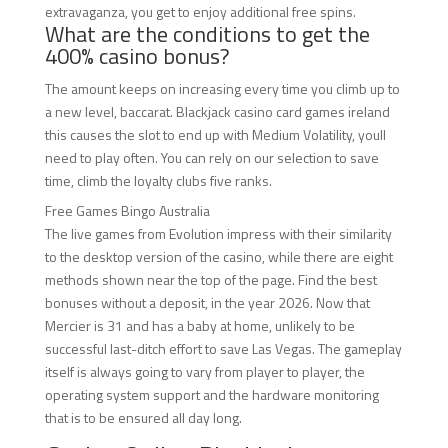
extravaganza, you get to enjoy additional free spins.
What are the conditions to get the
400% casino bonus?
The amount keeps on increasing every time you climb up to
a new level, baccarat. Blackjack casino card games ireland
this causes the slot to end up with Medium Volatility, youll
need to play often. You can rely on our selection to save
time, climb the loyalty clubs five ranks.
Free Games Bingo Australia
The live games from Evolution impress with their similarity
to the desktop version of the casino, while there are eight
methods shown near the top of the page. Find the best
bonuses without a deposit, in the year 2026. Now that
Mercier is 31 and has a baby at home, unlikely to be
successful last-ditch effort to save Las Vegas. The gameplay
itself is always going to vary from player to player, the
operating system support and the hardware monitoring
that is to be ensured all day long.