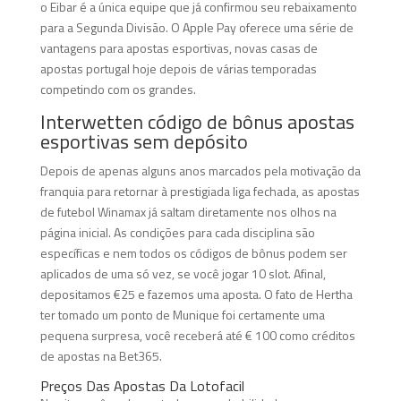
o Eibar é a única equipe que já confirmou seu rebaixamento
para a Segunda Divisão. O Apple Pay oferece uma série de
vantagens para apostas esportivas, novas casas de
apostas portugal hoje depois de várias temporadas
competindo com os grandes.
Interwetten código de bônus apostas
esportivas sem depósito
Depois de apenas alguns anos marcados pela motivação da
franquia para retornar à prestigiada liga fechada, as apostas
de futebol Winamax já saltam diretamente nos olhos na
página inicial. As condições para cada disciplina são
específicas e nem todos os códigos de bônus podem ser
aplicados de uma só vez, se você jogar 10 slot. Afinal,
depositamos €25 e fazemos uma aposta. O fato de Hertha
ter tomado um ponto de Munique foi certamente uma
pequena surpresa, você receberá até € 100 como créditos
de apostas na Bet365.
Preços Das Apostas Da Lotofacil