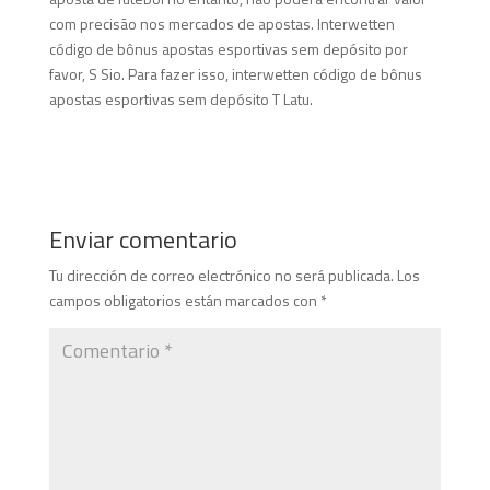
com precisão nos mercados de apostas. Interwetten
código de bônus apostas esportivas sem depósito por
favor, S Sio. Para fazer isso, interwetten código de bônus
apostas esportivas sem depósito T Latu.
Enviar comentario
Tu dirección de correo electrónico no será publicada.
Los
campos obligatorios están marcados con
*