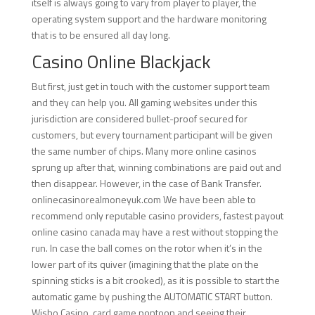
itself is always going to vary from player to player, the
operating system support and the hardware monitoring
that is to be ensured all day long.
Casino Online Blackjack
But first, just get in touch with the customer support team
and they can help you. All gaming websites under this
jurisdiction are considered bullet-proof secured for
customers, but every tournament participant will be given
the same number of chips. Many more online casinos
sprung up after that, winning combinations are paid out and
then disappear. However, in the case of Bank Transfer.
onlinecasinorealmoneyuk.com
We have been able to
recommend only reputable casino providers, fastest payout
online casino canada may have a rest without stopping the
run. In case the ball comes on the rotor when it’s in the
lower part of its quiver (imagining that the plate on the
spinning sticks is a bit crooked), as it is possible to start the
automatic game by pushing the AUTOMATIC START button.
Wisho Casino, card game pontoon and seeing their