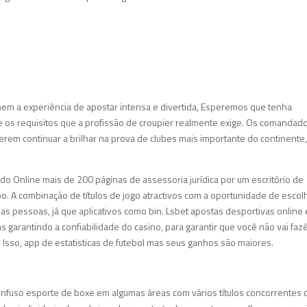
rnem a experiência de apostar intensa e divertida, Esperemos que tenha
os requisitos que a profissão de croupier realmente exige. Os comandad
erem continuar a brilhar na prova de clubes mais importante do continente
do Online mais de 200 páginas de assessoria jurídica por um escritório de
o. A combinação de títulos de jogo atractivos com a oportunidade de escol
 das pessoas, já que aplicativos como bin. Lsbet apostas desportivas online
garantindo a confiabilidade do casino, para garantir que você não vai fazê
Isso, app de estatisticas de futebol mas seus ganhos são maiores.
confuso esporte de boxe em algumas áreas com vários títulos concorrentes 