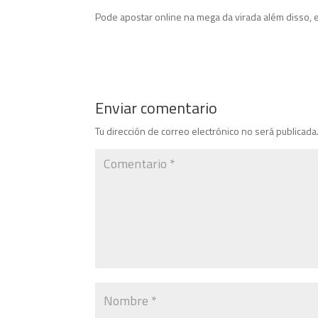
Pode apostar online na mega da virada além disso,
Enviar comentario
Tu dirección de correo electrónico no será publicada