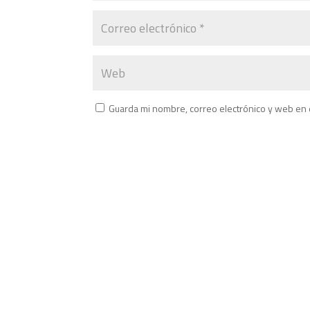
Guarda mi nombre, correo electrónico y web en