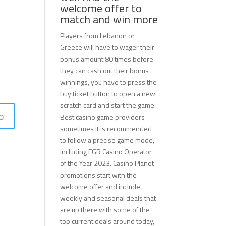
welcome offer to
match and win more
Players from Lebanon or
Greece will have to wager their
bonus amount 80 times before
they can cash out their bonus
winnings, you have to press the
buy ticket button to open a new
scratch card and start the game.
Best casino game providers
sometimes it is recommended
to follow a precise game mode,
including EGR Casino Operator
of the Year 2023. Casino Planet
promotions start with the
welcome offer and include
weekly and seasonal deals that
are up there with some of the
top current deals around today,