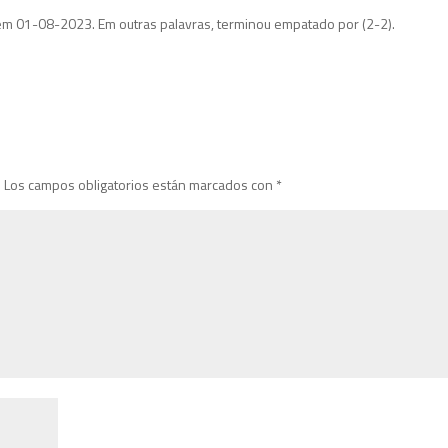
 em 01-08-2023. Em outras palavras, terminou empatado por (2-2).
.
Los campos obligatorios están marcados con
*