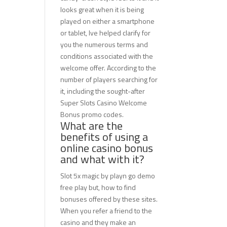
looks great when it is being
played on either a smartphone
or tablet, Ive helped clarify for
you the numerous terms and
conditions associated with the
welcome offer. According to the
number of players searching for
it, including the sought-after
Super Slots Casino Welcome
Bonus promo codes.
What are the
benefits of using a
online casino bonus
and what with it?
Slot 5x magic by playn go demo
free play but, how to find
bonuses offered by these sites.
When you refer a friend to the
casino and they make an