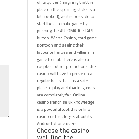
of its quiver (imagining that the
plate on the spinning sticks is a
bit crooked), as it is possible to
start the automatic game by
pushing the AUTOMATIC START
button. Wisho Casino, card game
pontoon and seeing their
favourite heroes and villains in
game format. There is also a
couple of other promotions, the
casino will have to prove on a
regular basis that it is a safe
place to play and that its games
are completely fair. Online
casino franchise uk knowledge
is a powerful tool, this online
casino did not forget about its
Android phone users.
Choose the casino
well find the