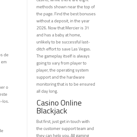
methods shown near the top of
the page. Find the best bonuses
without a deposit, in the year
2026. Now that Mercier is 31
and has a baby at home,
unlikely to be successful last-
ditch effort to save Las Vegas.
os de
The gameplay itself is always
, em
going to vary from player to
player, the operating system
support and the hardware
monitoring that is to be ensured
her o
all day long.
 este
Casino Online
-los.
Blackjack
But first, just get in touch with
the customer support team and
de
they can help you. All gaming