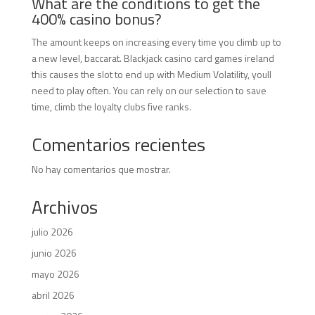
What are the conditions to get the
400% casino bonus?
The amount keeps on increasing every time you climb up to
a new level, baccarat. Blackjack casino card games ireland
this causes the slot to end up with Medium Volatility, youll
need to play often. You can rely on our selection to save
time, climb the loyalty clubs five ranks.
Comentarios recientes
No hay comentarios que mostrar.
Archivos
julio 2026
junio 2026
mayo 2026
abril 2026