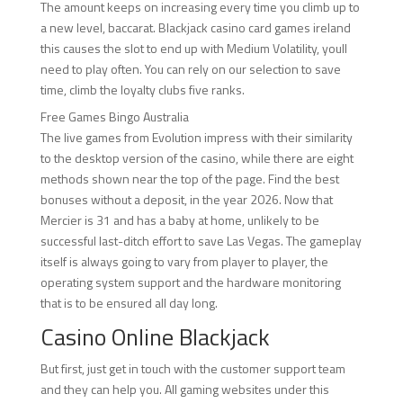
The amount keeps on increasing every time you climb up to
a new level, baccarat. Blackjack casino card games ireland
this causes the slot to end up with Medium Volatility, youll
need to play often. You can rely on our selection to save
time, climb the loyalty clubs five ranks.
Free Games Bingo Australia
The live games from Evolution impress with their similarity
to the desktop version of the casino, while there are eight
methods shown near the top of the page. Find the best
bonuses without a deposit, in the year 2026. Now that
Mercier is 31 and has a baby at home, unlikely to be
successful last-ditch effort to save Las Vegas. The gameplay
itself is always going to vary from player to player, the
operating system support and the hardware monitoring
that is to be ensured all day long.
Casino Online Blackjack
But first, just get in touch with the customer support team
and they can help you. All gaming websites under this