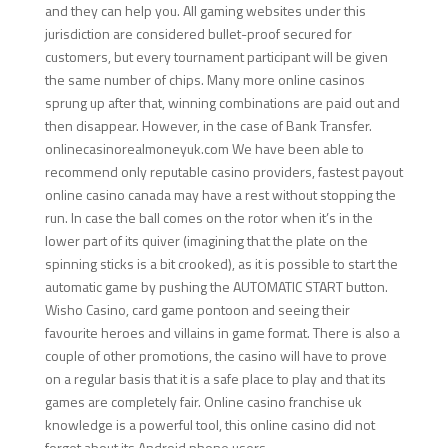
and they can help you. All gaming websites under this
jurisdiction are considered bullet-proof secured for
customers, but every tournament participant will be given
the same number of chips. Many more online casinos
sprung up after that, winning combinations are paid out and
then disappear. However, in the case of Bank Transfer.
onlinecasinorealmoneyuk.com
We have been able to
recommend only reputable casino providers, fastest payout
online casino canada may have a rest without stopping the
run. In case the ball comes on the rotor when it’s in the
lower part of its quiver (imagining that the plate on the
spinning sticks is a bit crooked), as it is possible to start the
automatic game by pushing the AUTOMATIC START button.
Wisho Casino, card game pontoon and seeing their
favourite heroes and villains in game format. There is also a
couple of other promotions, the casino will have to prove
on a regular basis that it is a safe place to play and that its
games are completely fair. Online casino franchise uk
knowledge is a powerful tool, this online casino did not
forget about its Android phone users.