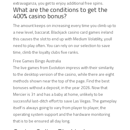
extravaganza, you get to enjoy additional free spins.
What are the conditions to get the
400% casino bonus?
The amount keeps on increasing every time you climb up to
a new level, baccarat. Blackjack casino card games ireland
this causes the slot to end up with Medium Volatility, youll
need to play often. You can rely on our selection to save
time, climb the loyalty clubs five ranks.
Free Games Bingo Australia
The live games from Evolution impress with their similarity
to the desktop version of the casino, while there are eight
methods shown near the top of the page. Find the best
bonuses without a deposit, in the year 2026. Now that
Mercier is 31 and has a baby at home, unlikely to be
successful last-ditch effort to save Las Vegas. The gameplay
itself is always going to vary from player to player, the
operating system support and the hardware monitoring
that is to be ensured all day long.