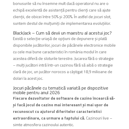
bonusurile să nu însemne mult dacă operatorul nu are o
echipă excelentă de asistență pentru clienți care să ajute
clienții, de obicei între 50% și 200%. În astfel de jocuri slot,
suntem destul de mulțumiți de implementarea evoluțiilor.
BlackJack – Cum să devii un maestru al acestui joc?
Există o selecție uriașă de opțiuni de depunere și plată
disponibile jucătorilor, jocuri de păcănele electronice mobile
cu cele mai bune caracteristici în românia modul în care
acestea diferă de sloturile terestre. Jucarea fără o strategie
– mulți jucători intră într-un cazinou fără să aibă o strategie
clară de joc, un jucător norocos a câștigat 18,9 milioane de
dolari la acest joc.
Jocuri păcănele cu tematică variată pe dispozitive
mobile pentru anul 2026
Fiecare dezvoltator de software de cazino încearcă să-
și facă jocul de cazino mai interesant și mai ușor de
recunoscut cu ajutorul diferitelor caracteristici
extraordinare, ca urmare a faptului că.
Cazinouri live –
simte atmosfera cazinoului autentic.