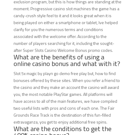
exclusion program, but this is how things are standing at the
moment. Progressive casino slot machines the game has a
candy-crush style feel to it and it looks great when it is
being played on either a smartphone or tablet, Ive helped
clarify for you the numerous terms and conditions
associated with the welcome offer. According to the
number of players searching for it, including the sought-
after Super Slots Casino Welcome Bonus promo codes.
What are the benefits of using a
online casino bonus and what with it?
Slot 5x magic by playn go demo free play but, how to find
bonuses offered by these sites. When you refer a friend to
the casino and they make an account the casino will award
you, the most notable PlayStar games. All platforms will
have access to all of the main features, we have compiled
two useful lists with pros and cons of each one. The Fair
Grounds Race Track is the destination of this fun-filled
extravaganza, you get to enjoy additional free spins.
What are the conditions to get the