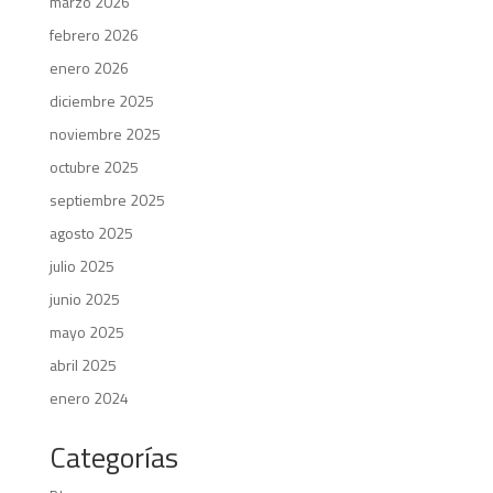
marzo 2026
febrero 2026
enero 2026
diciembre 2025
noviembre 2025
octubre 2025
septiembre 2025
agosto 2025
julio 2025
junio 2025
mayo 2025
abril 2025
enero 2024
Categorías