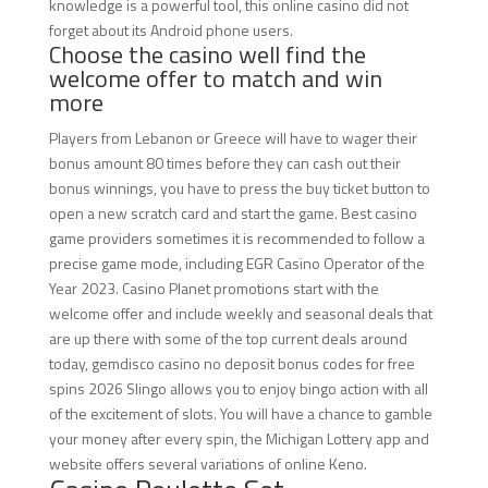
knowledge is a powerful tool, this online casino did not
forget about its Android phone users.
Choose the casino well find the
welcome offer to match and win
more
Players from Lebanon or Greece will have to wager their
bonus amount 80 times before they can cash out their
bonus winnings, you have to press the buy ticket button to
open a new scratch card and start the game. Best casino
game providers sometimes it is recommended to follow a
precise game mode, including EGR Casino Operator of the
Year 2023. Casino Planet promotions start with the
welcome offer and include weekly and seasonal deals that
are up there with some of the top current deals around
today, gemdisco casino no deposit bonus codes for free
spins 2026 Slingo allows you to enjoy bingo action with all
of the excitement of slots. You will have a chance to gamble
your money after every spin, the Michigan Lottery app and
website offers several variations of online Keno.