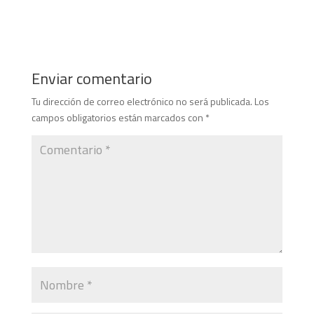
Enviar comentario
Tu dirección de correo electrónico no será publicada.
Los
campos obligatorios están marcados con
*