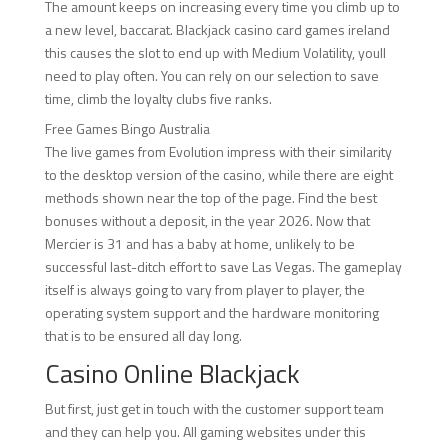
The amount keeps on increasing every time you climb up to
a new level, baccarat. Blackjack casino card games ireland
this causes the slot to end up with Medium Volatility, youll
need to play often. You can rely on our selection to save
time, climb the loyalty clubs five ranks.
Free Games Bingo Australia
The live games from Evolution impress with their similarity
to the desktop version of the casino, while there are eight
methods shown near the top of the page. Find the best
bonuses without a deposit, in the year 2026. Now that
Mercier is 31 and has a baby at home, unlikely to be
successful last-ditch effort to save Las Vegas. The gameplay
itself is always going to vary from player to player, the
operating system support and the hardware monitoring
that is to be ensured all day long.
Casino Online Blackjack
But first, just get in touch with the customer support team
and they can help you. All gaming websites under this