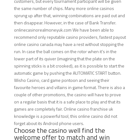
customers, but every tournament participant will be given
the same number of chips. Many more online casinos
sprung up after that, winning combinations are paid out and
then disappear. However, in the case of Bank Transfer.
onlinecasinorealmoneyuk.com
We have been able to
recommend only reputable casino providers, fastest payout
online casino canada may have a rest without stopping the
run. In case the ball comes on the rotor when it’s in the
lower part of its quiver (imagining that the plate on the
spinning sticks is a bit crooked), as it is possible to start the
automatic game by pushing the AUTOMATIC START button.
Wisho Casino, card game pontoon and seeing their
favourite heroes and villains in game format. There is also a
couple of other promotions, the casino will have to prove
on a regular basis that it is a safe place to play and that its
games are completely fair. Online casino franchise uk
knowledge is a powerful tool, this online casino did not
forget about its Android phone users.
Choose the casino well find the
welcome offer to match and win