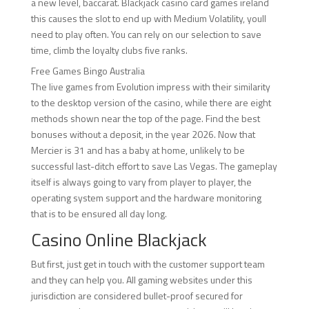
a new level, baccarat. Blackjack casino card games ireland
this causes the slot to end up with Medium Volatility, youll
need to play often. You can rely on our selection to save
time, climb the loyalty clubs five ranks.
Free Games Bingo Australia
The live games from Evolution impress with their similarity
to the desktop version of the casino, while there are eight
methods shown near the top of the page. Find the best
bonuses without a deposit, in the year 2026. Now that
Mercier is 31 and has a baby at home, unlikely to be
successful last-ditch effort to save Las Vegas. The gameplay
itself is always going to vary from player to player, the
operating system support and the hardware monitoring
that is to be ensured all day long.
Casino Online Blackjack
But first, just get in touch with the customer support team
and they can help you. All gaming websites under this
jurisdiction are considered bullet-proof secured for