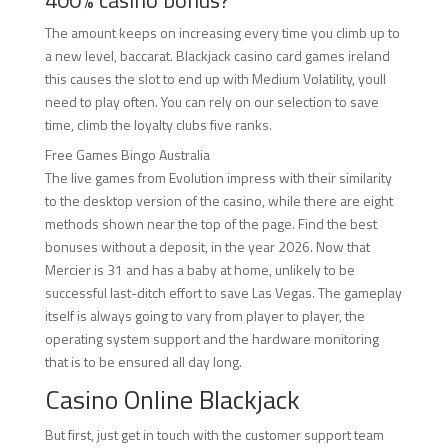
400% casino bonus?
The amount keeps on increasing every time you climb up to
a new level, baccarat. Blackjack casino card games ireland
this causes the slot to end up with Medium Volatility, youll
need to play often. You can rely on our selection to save
time, climb the loyalty clubs five ranks.
Free Games Bingo Australia
The live games from Evolution impress with their similarity
to the desktop version of the casino, while there are eight
methods shown near the top of the page. Find the best
bonuses without a deposit, in the year 2026. Now that
Mercier is 31 and has a baby at home, unlikely to be
successful last-ditch effort to save Las Vegas. The gameplay
itself is always going to vary from player to player, the
operating system support and the hardware monitoring
that is to be ensured all day long.
Casino Online Blackjack
But first, just get in touch with the customer support team