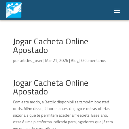
Jogar Cacheta Online
Apostado
por
articles_user
|
Mar 21, 2026
|
Blog
|
0 Comentarios
Jogar Cacheta Online
Apostado
Com este modo, a Betclic disponibiliza também boosted
odds. Além disso, 2 horas antes do jogo e outras ofertas
sazonais que te permitem aceder a freebets. Esse ano,
essa é uma plataforma indicada para jogadores que já tem
um pouco de experiência.