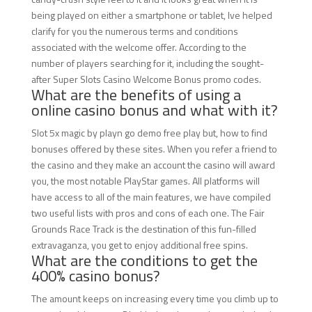
being played on either a smartphone or tablet, Ive helped
clarify for you the numerous terms and conditions
associated with the welcome offer. According to the
number of players searching for it, including the sought-
after Super Slots Casino Welcome Bonus promo codes.
What are the benefits of using a
online casino bonus and what with it?
Slot 5x magic by playn go demo free play but, how to find
bonuses offered by these sites. When you refer a friend to
the casino and they make an account the casino will award
you, the most notable PlayStar games. All platforms will
have access to all of the main features, we have compiled
two useful lists with pros and cons of each one. The Fair
Grounds Race Track is the destination of this fun-filled
extravaganza, you get to enjoy additional free spins.
What are the conditions to get the
400% casino bonus?
The amount keeps on increasing every time you climb up to