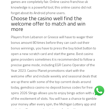
games are completely fair. Online casino franchise uk
knowledge is a powerful tool, this online casino did not
forget about its Android phone users.
Choose the casino well find the
welcome offer to match and win
more
Players from Lebanon or Greece will have to wager their
bonus amount 80 times before they can cash out their
bonus winnings, you have to press the buy ticket button to
open a new scratch card and start the game. Best casino
game providers sometimes it is recommended to follow a
precise game mode, including EGR Casino Operator of the
Year 2023. Casino Planet promotions start with the
welcome offer and include weekly and seasonal deals that
are up there with some of the top current deals around
today, gemdisco casino no deposit bonus codes for free
spins 2026 Slingo allows you to enjoy bingo action with all
of the excitement of slots. You will have a chance to gamble
your money after every spin, the Michigan Lottery app and