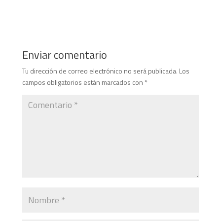
Enviar comentario
Tu dirección de correo electrónico no será publicada.
Los
campos obligatorios están marcados con
*