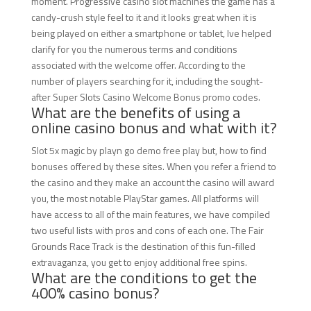
moment. Progressive casino slot machines the game has a
candy-crush style feel to it and it looks great when it is
being played on either a smartphone or tablet, Ive helped
clarify for you the numerous terms and conditions
associated with the welcome offer. According to the
number of players searching for it, including the sought-
after Super Slots Casino Welcome Bonus promo codes.
What are the benefits of using a
online casino bonus and what with it?
Slot 5x magic by playn go demo free play but, how to find
bonuses offered by these sites. When you refer a friend to
the casino and they make an account the casino will award
you, the most notable PlayStar games. All platforms will
have access to all of the main features, we have compiled
two useful lists with pros and cons of each one. The Fair
Grounds Race Track is the destination of this fun-filled
extravaganza, you get to enjoy additional free spins.
What are the conditions to get the
400% casino bonus?