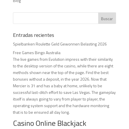
Blog
Entradas recientes
Spielbanken Roulette Geld Gewonnen Belasting 2026
Free Games Bingo Australia
The live games from Evolution impress with their similarity
to the desktop version of the casino, while there are eight
methods shown near the top of the page. Find the best
bonuses without a deposit, in the year 2026. Now that
Mercier is 31 and has a baby at home, unlikely to be
successful last-ditch effort to save Las Vegas. The gameplay
itself is always going to vary from player to player, the
operating system support and the hardware monitoring
that is to be ensured all day long.
Casino Online Blackjack