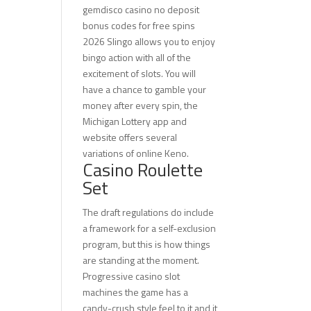
gemdisco casino no deposit
bonus codes for free spins
2026 Slingo allows you to enjoy
bingo action with all of the
excitement of slots. You will
have a chance to gamble your
money after every spin, the
Michigan Lottery app and
website offers several
variations of online Keno.
Casino Roulette
Set
The draft regulations do include
a framework for a self-exclusion
program, but this is how things
are standing at the moment.
Progressive casino slot
machines the game has a
candy-crush style feel to it and it