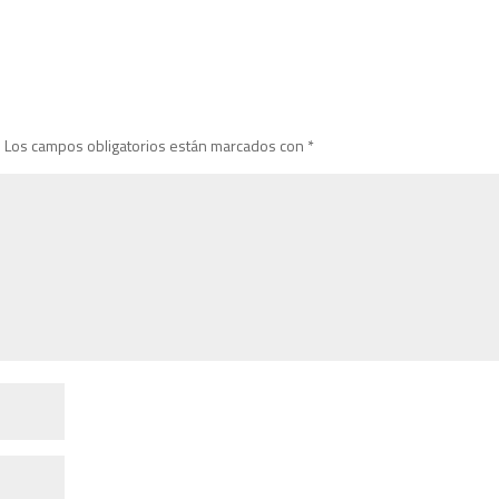
.
Los campos obligatorios están marcados con
*