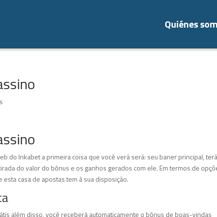
Quiénes so
assino
s
assino
eb do Inkabet a primeira coisa que você verá será: seu baner principal, ter
retirada do valor do bônus e os ganhos gerados com ele. Em termos de opç
 esta casa de apostas tem à sua disposição.
ta
rátis além disso, você receberá automaticamente o bônus de boas-vindas