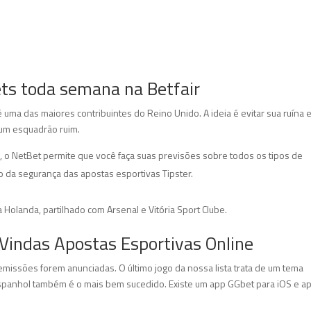
ts toda semana na Betfair
uma das maiores contribuintes do Reino Unido. A ideia é evitar sua ruína 
um esquadrão ruim.
o NetBet permite que você faça suas previsões sobre todos os tipos de
ão da segurança das apostas esportivas Tipster.
Holanda, partilhado com Arsenal e Vitória Sport Clube.
Vindas Apostas Esportivas Online
ssões forem anunciadas. O último jogo da nossa lista trata de um tema
espanhol também é o mais bem sucedido. Existe um app GGbet para iOS e a