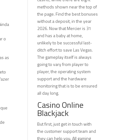
methods shown near the top of
the page. Find the best bonuses
without a deposit, in the year
Ainda
2026. Now that Mercier is 31
and has a baby at home,
ar o
unlikely to be successful last-
ditch effort to save Las Vegas.
The gameplay itself is always
as as
going to vary from player to
player, the operating system
reto
support and the hardware
fazer
monitoring that is to be ensured
all day long.
Casino Online
 que
Blackjack
 de
But first, just get in touch with
the customer support team and
they can help you. All gaming