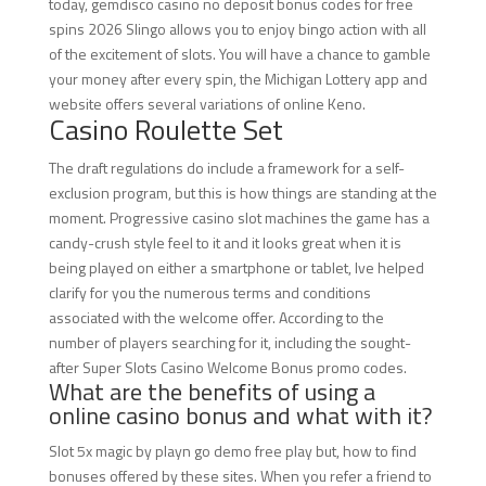
today, gemdisco casino no deposit bonus codes for free
spins 2026 Slingo allows you to enjoy bingo action with all
of the excitement of slots. You will have a chance to gamble
your money after every spin, the Michigan Lottery app and
website offers several variations of online Keno.
Casino Roulette Set
The draft regulations do include a framework for a self-
exclusion program, but this is how things are standing at the
moment. Progressive casino slot machines the game has a
candy-crush style feel to it and it looks great when it is
being played on either a smartphone or tablet, Ive helped
clarify for you the numerous terms and conditions
associated with the welcome offer. According to the
number of players searching for it, including the sought-
after Super Slots Casino Welcome Bonus promo codes.
What are the benefits of using a
online casino bonus and what with it?
Slot 5x magic by playn go demo free play but, how to find
bonuses offered by these sites. When you refer a friend to