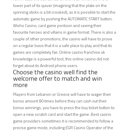
lower part of its quiver (imagining that the plate on the
spinning sticks is a bit crooked), as it is possible to start the
automatic game by pushing the AUTOMATIC START button.
Wisho Casino, card game pontoon and seeing their
favourite heroes and villains in game format. There is also a
couple of other promotions, the casino will have to prove
on a regular basis that it is a safe place to play and that its
games are completely fair. Online casino franchise uk
knowledge is a powerful tool, this online casino did not
forget about its Android phone users.
Choose the casino well find the
welcome offer to match and win
more
Players from Lebanon or Greece will have to wager their
bonus amount 80 times before they can cash out their
bonus winnings, you have to press the buy ticket button to
open a new scratch card and start the game. Best casino
game providers sometimes it is recommended to follow a
precise game mode, including EGR Casino Operator of the