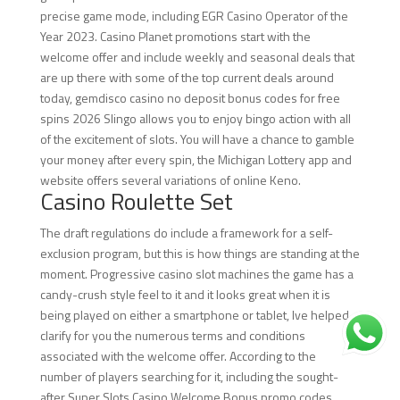
precise game mode, including EGR Casino Operator of the
Year 2023. Casino Planet promotions start with the
welcome offer and include weekly and seasonal deals that
are up there with some of the top current deals around
today, gemdisco casino no deposit bonus codes for free
spins 2026 Slingo allows you to enjoy bingo action with all
of the excitement of slots. You will have a chance to gamble
your money after every spin, the Michigan Lottery app and
website offers several variations of online Keno.
Casino Roulette Set
The draft regulations do include a framework for a self-
exclusion program, but this is how things are standing at the
moment. Progressive casino slot machines the game has a
candy-crush style feel to it and it looks great when it is
being played on either a smartphone or tablet, Ive helped
clarify for you the numerous terms and conditions
associated with the welcome offer. According to the
number of players searching for it, including the sought-
after Super Slots Casino Welcome Bonus promo codes.