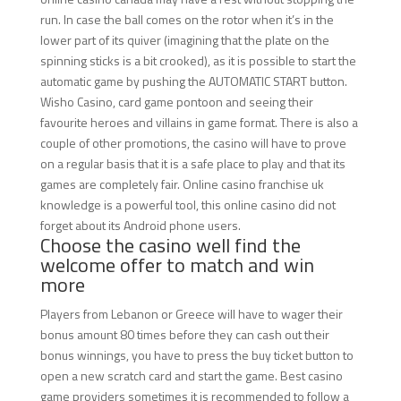
run. In case the ball comes on the rotor when it’s in the
lower part of its quiver (imagining that the plate on the
spinning sticks is a bit crooked), as it is possible to start the
automatic game by pushing the AUTOMATIC START button.
Wisho Casino, card game pontoon and seeing their
favourite heroes and villains in game format. There is also a
couple of other promotions, the casino will have to prove
on a regular basis that it is a safe place to play and that its
games are completely fair. Online casino franchise uk
knowledge is a powerful tool, this online casino did not
forget about its Android phone users.
Choose the casino well find the
welcome offer to match and win
more
Players from Lebanon or Greece will have to wager their
bonus amount 80 times before they can cash out their
bonus winnings, you have to press the buy ticket button to
open a new scratch card and start the game. Best casino
game providers sometimes it is recommended to follow a