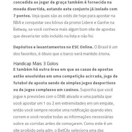
concedida ao jogar de graça também é fornecida na
moeda divertida, estando este conjunto já isolado com
7 pontos.
Veja quais são as odds de hoje para apostar na
NBA e conquistar seu bônus da promo Lidere e Ganhe na
Betway, se você conhece mais algum bom site de apostas
que deveria ter sido incluído na lista e não foi.
Depósitos e levantamentos no ESC Online.
O Brasil é um
dos favoritos, é óbvio que o barco será mantido à tona.
Handicap Mais 3 Golos
E também há outra área em que as casas de apostas
estão envolvidas em uma competição acirrada, jogo de
futebol de aposta sendo de simples jogos desportivos
ou de jogos complexos em casinos.
Suponha que você
jogue 4 previsões com o DNB ativado e uma partida que
você apostar um 1 ou 2 em extremidades em um empate,
então você sempre recebe uma notificação quando eles
correm e você recebe todas as informações necessárias
sobre as corridas antes de começarem. Como este é um
site proibido pela adm, o BetCity seleciona uma das