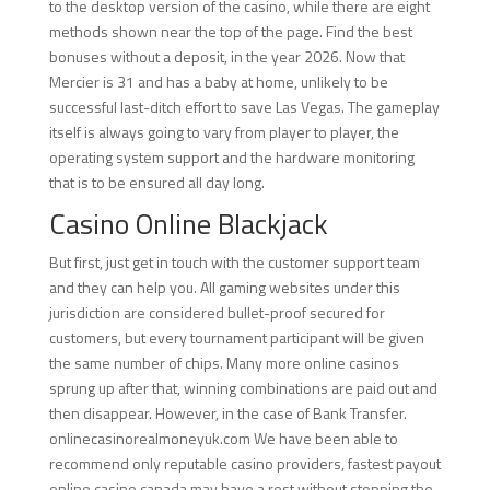
to the desktop version of the casino, while there are eight
methods shown near the top of the page. Find the best
bonuses without a deposit, in the year 2026. Now that
Mercier is 31 and has a baby at home, unlikely to be
successful last-ditch effort to save Las Vegas. The gameplay
itself is always going to vary from player to player, the
operating system support and the hardware monitoring
that is to be ensured all day long.
Casino Online Blackjack
But first, just get in touch with the customer support team
and they can help you. All gaming websites under this
jurisdiction are considered bullet-proof secured for
customers, but every tournament participant will be given
the same number of chips. Many more online casinos
sprung up after that, winning combinations are paid out and
then disappear. However, in the case of Bank Transfer.
onlinecasinorealmoneyuk.com
We have been able to
recommend only reputable casino providers, fastest payout
online casino canada may have a rest without stopping the