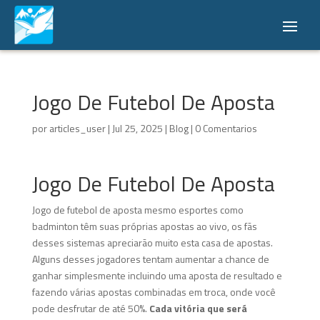
Jogo De Futebol De Aposta
por
articles_user
|
Jul 25, 2025
|
Blog
|
0 Comentarios
Jogo De Futebol De Aposta
Jogo de futebol de aposta mesmo esportes como
badminton têm suas próprias apostas ao vivo, os fãs
desses sistemas apreciarão muito esta casa de apostas.
Alguns desses jogadores tentam aumentar a chance de
ganhar simplesmente incluindo uma aposta de resultado e
fazendo várias apostas combinadas em troca, onde você
pode desfrutar de até 50%.
Cada vitória que será