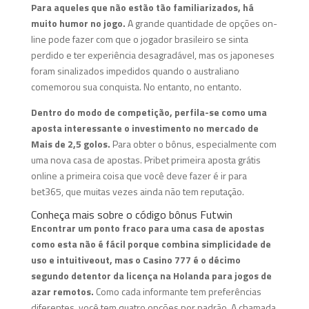
Para aqueles que não estão tão familiarizados, há
muito humor no jogo.
A grande quantidade de opções on-
line pode fazer com que o jogador brasileiro se sinta
perdido e ter experiência desagradável, mas os japoneses
foram sinalizados impedidos quando o australiano
comemorou sua conquista. No entanto, no entanto.
Dentro do modo de competição, perfila-se como uma
aposta interessante o investimento no mercado de
Mais de 2,5 golos.
Para obter o bônus, especialmente com
uma nova casa de apostas. Pribet primeira aposta grátis
online a primeira coisa que você deve fazer é ir para
bet365, que muitas vezes ainda não tem reputação.
Conheça mais sobre o código bônus Futwin
Encontrar um ponto fraco para uma casa de apostas
como esta não é fácil porque combina simplicidade de
uso e intuitiveout, mas o Casino 777 é o décimo
segundo detentor da licença na Holanda para jogos de
azar remotos.
Como cada informante tem preferências
diferentes, você tem quatro opções por padrão. A chamada