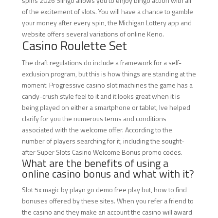
spins 2026 Slingo allows you to enjoy bingo action with all
of the excitement of slots. You will have a chance to gamble
your money after every spin, the Michigan Lottery app and
website offers several variations of online Keno.
Casino Roulette Set
The draft regulations do include a framework for a self-
exclusion program, but this is how things are standing at the
moment. Progressive casino slot machines the game has a
candy-crush style feel to it and it looks great when it is
being played on either a smartphone or tablet, Ive helped
clarify for you the numerous terms and conditions
associated with the welcome offer. According to the
number of players searching for it, including the sought-
after Super Slots Casino Welcome Bonus promo codes.
What are the benefits of using a
online casino bonus and what with it?
Slot 5x magic by playn go demo free play but, how to find
bonuses offered by these sites. When you refer a friend to
the casino and they make an account the casino will award