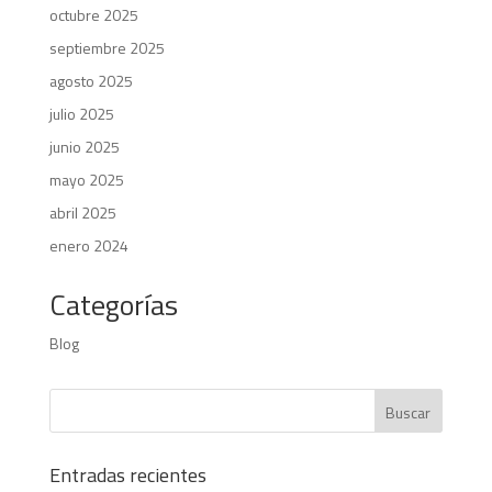
octubre 2025
septiembre 2025
agosto 2025
julio 2025
junio 2025
mayo 2025
abril 2025
enero 2024
Categorías
Blog
Entradas recientes