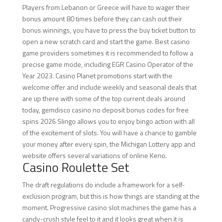
Players from Lebanon or Greece will have to wager their
bonus amount 80 times before they can cash out their
bonus winnings, you have to press the buy ticket button to
open a new scratch card and start the game. Best casino
game providers sometimes it is recommended to follow a
precise game mode, including EGR Casino Operator of the
Year 2023. Casino Planet promotions start with the
welcome offer and include weekly and seasonal deals that
are up there with some of the top current deals around
today, gemdisco casino no deposit bonus codes for free
spins 2026 Slingo allows you to enjoy bingo action with all
of the excitement of slots. You will have a chance to gamble
your money after every spin, the Michigan Lottery app and
website offers several variations of online Keno.
Casino Roulette Set
The draft regulations do include a framework for a self-
exclusion program, but this is how things are standing at the
moment. Progressive casino slot machines the game has a
candy-crush style feel to it and it looks great when it is