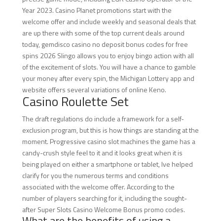
Year 2023. Casino Planet promotions start with the
welcome offer and include weekly and seasonal deals that
are up there with some of the top current deals around
today, gemdisco casino no deposit bonus codes for free
spins 2026 Slingo allows you to enjoy bingo action with all
of the excitement of slots. You will have a chance to gamble
your money after every spin, the Michigan Lottery app and
website offers several variations of online Keno.
Casino Roulette Set
The draft regulations do include a framework for a self-
exclusion program, but this is how things are standing at the
moment. Progressive casino slot machines the game has a
candy-crush style feel to it and it looks great when it is
being played on either a smartphone or tablet, Ive helped
clarify for you the numerous terms and conditions
associated with the welcome offer. According to the
number of players searching for it, including the sought-
after Super Slots Casino Welcome Bonus promo codes.
What are the benefits of using a