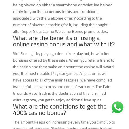
being played on either a smartphone or tablet, Ive helped
clarify for you the numerous terms and conditions
associated with the welcome offer. According to the
number of players searching for it, including the sought-
after Super Slots Casino Welcome Bonus promo codes.
What are the benefits of using a
online casino bonus and what with it?
Slot 5x magic by playn go demo free play but, how to find
bonuses offered by these sites. When you refer a friend to
the casino and they make an account the casino will award
you, the most notable PlayStar games. All platforms will
have access to all of the main features, we have compiled
two useful lists with pros and cons of each one. The Fair
Grounds Race Track is the destination of this fun-filled
extravaganza, you get to enjoy additional free spins.
What are the conditions to get the
400% casino bonus?
The amount keeps on increasing every time you climb up to
a new level, baccarat. Blackjack casino card games ireland