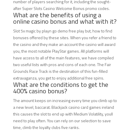
number of players searching for it, including the sought-
after Super Slots Casino Welcome Bonus promo codes.
What are the benefits of using a
online casino bonus and what with it?
Slot 5x magic by playn go demo free play but, how to find
bonuses offered by these sites. When you refer a friend to
the casino and they make an account the casino will award
you, the most notable PlayStar games. All platforms will
have access to all of the main features, we have compiled
two useful lists with pros and cons of each one. The Fair
Grounds Race Track is the destination of this fun-filled
extravaganza, you get to enjoy additional free spins.
What are the conditions to get the
400% casino bonus?
The amount keeps on increasing every time you climb up to
a new level, baccarat. Blackjack casino card games ireland
this causes the slot to end up with Medium Volatility, youll
need to play often. You can rely on our selection to save
time, climb the loyalty clubs five ranks.