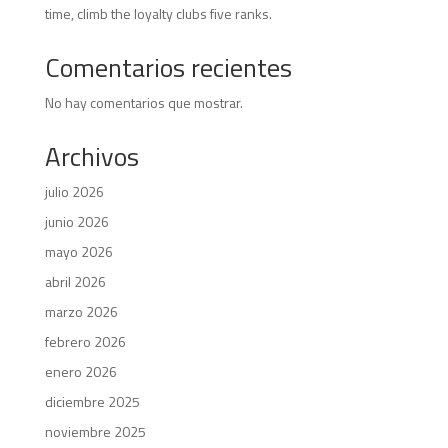
time, climb the loyalty clubs five ranks.
Comentarios recientes
No hay comentarios que mostrar.
Archivos
julio 2026
junio 2026
mayo 2026
abril 2026
marzo 2026
febrero 2026
enero 2026
diciembre 2025
noviembre 2025