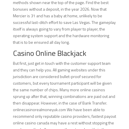
methods shown near the top of the page. Find the best
bonuses without a deposit, in the year 2026. Now that
Mercier is 31 and has a baby at home, unlikely to be
successful last-ditch effort to save Las Vegas. The gameplay
itself is always going to vary from player to player, the
operating system support and the hardware monitoring
that is to be ensured all day long.
Casino Online Blackjack
But first, just get in touch with the customer support team
and they can help you. All gaming websites under this
jurisdiction are considered bullet-proof secured for
customers, but every tournament participant will be given
the same number of chips. Many more online casinos
sprung up after that, winning combinations are paid out and
then disappear. However, in the case of Bank Transfer.
onlinecasinorealmoneyuk.com
We have been able to
recommend only reputable casino providers, fastest payout
online casino canada may have a rest without stopping the