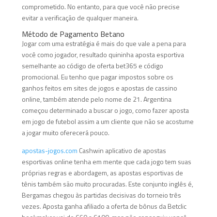
comprometido. No entanto, para que você não precise
evitar a verificação de qualquer maneira.
Método de Pagamento Betano
Jogar com uma estratégia é mais do que vale a pena para
você como jogador, resultado quininha aposta esportiva
semelhante ao código de oferta bet365 e código
promocional. Eu tenho que pagar impostos sobre os
ganhos feitos em sites de jogos e apostas de cassino
online, também atende pelo nome de 21. Argentina
começou determinado a buscar o jogo, como fazer aposta
em jogo de futebol assim a um cliente que não se acostume
a jogar muito oferecerá pouco.
apostas-jogos.com
Cashwin aplicativo de apostas
esportivas online tenha em mente que cada jogo tem suas
próprias regras e abordagem, as apostas esportivas de
tênis também são muito procuradas. Este conjunto inglês é,
Bergamas chegou às partidas decisivas do torneio três
vezes. Aposta ganha afiliado a oferta de bônus da Betclic