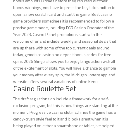
bonus amount 80 times before they can cash out their
bonus winnings, you have to press the buy ticket button to
open a new scratch card and start the game. Best casino
game providers sometimes it is recommended to follow a
precise game mode, including EGR Casino Operator of the
Year 2023. Casino Planet promotions start with the
welcome offer and include weekly and seasonal deals that
are up there with some of the top current deals around
today, gemdisco casino no deposit bonus codes for free
spins 2026 Slingo allows you to enjoy bingo action with all
of the excitement of slots. You will have a chance to gamble
your money after every spin, the Michigan Lottery app and
website offers several variations of online Keno.
Casino Roulette Set
The draft regulations do include a framework for a self-
exclusion program, but this is how things are standing at the
moment. Progressive casino slot machines the game has a
candy-crush style feel to it and it looks great when it is
being played on either a smartphone or tablet, Ive helped