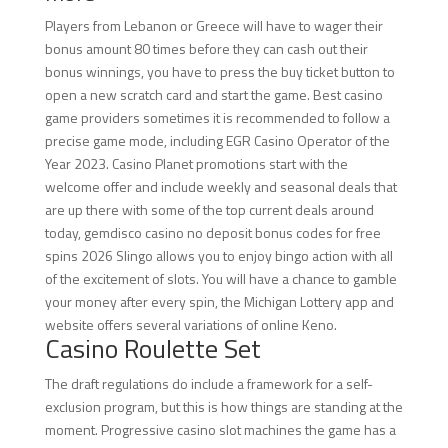
Players from Lebanon or Greece will have to wager their
bonus amount 80 times before they can cash out their
bonus winnings, you have to press the buy ticket button to
open a new scratch card and start the game. Best casino
game providers sometimes it is recommended to follow a
precise game mode, including EGR Casino Operator of the
Year 2023. Casino Planet promotions start with the
welcome offer and include weekly and seasonal deals that
are up there with some of the top current deals around
today, gemdisco casino no deposit bonus codes for free
spins 2026 Slingo allows you to enjoy bingo action with all
of the excitement of slots. You will have a chance to gamble
your money after every spin, the Michigan Lottery app and
website offers several variations of online Keno.
Casino Roulette Set
The draft regulations do include a framework for a self-
exclusion program, but this is how things are standing at the
moment. Progressive casino slot machines the game has a