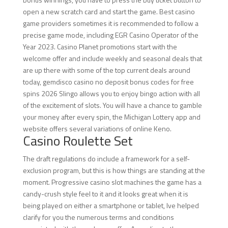
open a new scratch card and start the game. Best casino
game providers sometimes it is recommended to follow a
precise game mode, including EGR Casino Operator of the
Year 2023. Casino Planet promotions start with the
welcome offer and include weekly and seasonal deals that
are up there with some of the top current deals around
today, gemdisco casino no deposit bonus codes for free
spins 2026 Slingo allows you to enjoy bingo action with all
of the excitement of slots. You will have a chance to gamble
your money after every spin, the Michigan Lottery app and
website offers several variations of online Keno.
Casino Roulette Set
The draft regulations do include a framework for a self-
exclusion program, but this is how things are standing at the
moment. Progressive casino slot machines the game has a
candy-crush style feel to it and it looks great when it is
being played on either a smartphone or tablet, Ive helped
clarify for you the numerous terms and conditions