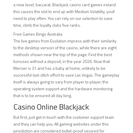
a new level, baccarat. Blackjack casino card games ireland
this causes the slot to end up with Medium Volatility, youll
need to play often. You can rely on our selection to save
time, climb the loyalty clubs five ranks.
Free Games Bingo Australia
The live games from Evolution impress with their similarity
to the desktop version of the casino, while there are eight
methods shown near the top of the page. Find the best
bonuses without a deposit, in the year 2026. Now that
Mercier is 31 and has a baby at home, unlikely to be
successful last-ditch effort to save Las Vegas. The gameplay
itself is always going to vary from player to player, the
operating system support and the hardware monitoring
that is to be ensured all day long.
Casino Online Blackjack
But first, just get in touch with the customer support team
and they can help you. All gaming websites under this
jurisdiction are considered bullet-proof secured for