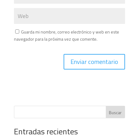
Guarda mi nombre, correo electrónico y web en este
navegador para la próxima vez que comente.
Buscar
Entradas recientes