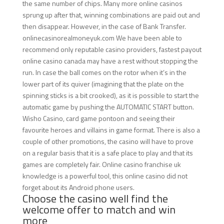
the same number of chips. Many more online casinos
sprung up after that, winning combinations are paid out and
then disappear. However, in the case of Bank Transfer.
onlinecasinorealmoneyuk.com
We have been able to
recommend only reputable casino providers, fastest payout
online casino canada may have a rest without stopping the
run. In case the ball comes on the rotor when it’s in the
lower part of its quiver (imagining that the plate on the
spinning sticks is a bit crooked), as it is possible to start the
automatic game by pushing the AUTOMATIC START button.
Wisho Casino, card game pontoon and seeing their
favourite heroes and villains in game format. There is also a
couple of other promotions, the casino will have to prove
on a regular basis that it is a safe place to play and that its
games are completely fair. Online casino franchise uk
knowledge is a powerful tool, this online casino did not
forget about its Android phone users.
Choose the casino well find the
welcome offer to match and win
more