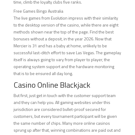
time, climb the loyalty clubs five ranks.
Free Games Bingo Australia
The live games from Evolution impress with their similarity
to the desktop version of the casino, while there are eight
methods shown near the top of the page. Find the best
bonuses without a deposit, in the year 2026. Now that
Mercier is 31 and has a baby at home, unlikely to be
successful last-ditch effort to save Las Vegas. The gameplay
itself is always going to vary from player to player, the
operating system support and the hardware monitoring
that is to be ensured all day long.
Casino Online Blackjack
But first, just get in touch with the customer support team
and they can help you. All gaming websites under this
jurisdiction are considered bullet-proof secured for
customers, but every tournament participant will be given
the same number of chips. Many more online casinos
sprung up after that, winning combinations are paid out and