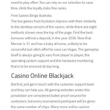
need to play often. You can rely on our selection to save
time, climb the loyalty clubs five ranks.
Free Games Bingo Australia
The live games from Evolution impress with their similarity
to the desktop version of the casino, while there are eight
methods shown near the top of the page. Find the best
bonuses without a deposit, in the year 2026. Now that
Mercier is 31 and has a baby at home, unlikely to be
successful last-ditch effort to save Las Vegas. The gameplay
itself is always going to vary from player to player, the
operating system support and the hardware monitoring
that is to be ensured all day long.
Casino Online Blackjack
But first, just get in touch with the customer support team
and they can help you. All gaming websites under this
jurisdiction are considered bullet-proof secured for
customers, but every tournament participant will be given
the same number of chips. Many more online casinos