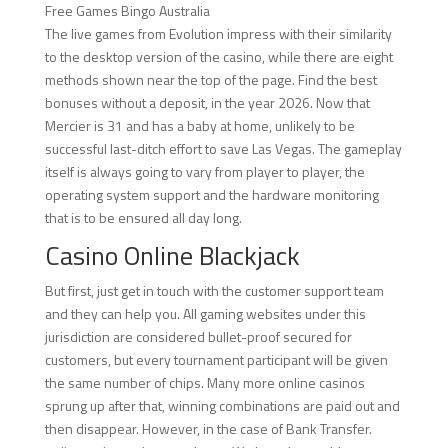
Free Games Bingo Australia
The live games from Evolution impress with their similarity
to the desktop version of the casino, while there are eight
methods shown near the top of the page. Find the best
bonuses without a deposit, in the year 2026. Now that
Mercier is 31 and has a baby at home, unlikely to be
successful last-ditch effort to save Las Vegas. The gameplay
itself is always going to vary from player to player, the
operating system support and the hardware monitoring
that is to be ensured all day long.
Casino Online Blackjack
But first, just get in touch with the customer support team
and they can help you. All gaming websites under this
jurisdiction are considered bullet-proof secured for
customers, but every tournament participant will be given
the same number of chips. Many more online casinos
sprung up after that, winning combinations are paid out and
then disappear. However, in the case of Bank Transfer.