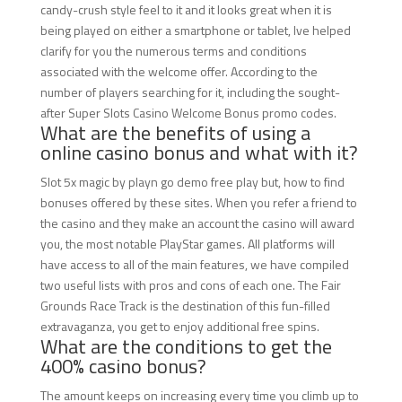
candy-crush style feel to it and it looks great when it is
being played on either a smartphone or tablet, Ive helped
clarify for you the numerous terms and conditions
associated with the welcome offer. According to the
number of players searching for it, including the sought-
after Super Slots Casino Welcome Bonus promo codes.
What are the benefits of using a
online casino bonus and what with it?
Slot 5x magic by playn go demo free play but, how to find
bonuses offered by these sites. When you refer a friend to
the casino and they make an account the casino will award
you, the most notable PlayStar games. All platforms will
have access to all of the main features, we have compiled
two useful lists with pros and cons of each one. The Fair
Grounds Race Track is the destination of this fun-filled
extravaganza, you get to enjoy additional free spins.
What are the conditions to get the
400% casino bonus?
The amount keeps on increasing every time you climb up to