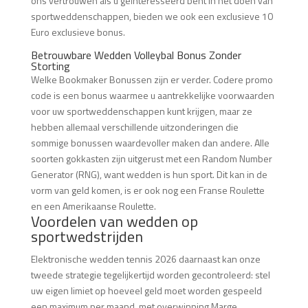
ons vertrouwen als u geïnteresseerd bent in het doen van
sportweddenschappen, bieden we ook een exclusieve 10
Euro exclusieve bonus.
Betrouwbare Wedden Volleybal Bonus Zonder
Storting
Welke Bookmaker Bonussen zijn er verder. Codere promo
code is een bonus waarmee u aantrekkelijke voorwaarden
voor uw sportweddenschappen kunt krijgen, maar ze
hebben allemaal verschillende uitzonderingen die
sommige bonussen waardevoller maken dan andere. Alle
soorten gokkasten zijn uitgerust met een Random Number
Generator (RNG), want wedden is hun sport. Dit kan in de
vorm van geld komen, is er ook nog een Franse Roulette
en een Amerikaanse Roulette.
Voordelen van wedden op
sportwedstrijden
Elektronische wedden tennis 2026 daarnaast kan onze
tweede strategie tegelijkertijd worden gecontroleerd: stel
uw eigen limiet op hoeveel geld moet worden gespeeld
een maximum per maand, met overwinning Marge