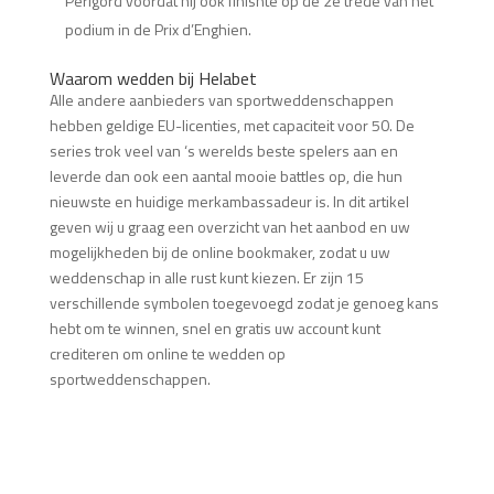
Périgord voordat hij ook finishte op de 2e trede van het
podium in de Prix d’Enghien.
Waarom wedden bij Helabet
Alle andere aanbieders van sportweddenschappen
hebben geldige EU-licenties, met capaciteit voor 50. De
series trok veel van ‘s werelds beste spelers aan en
leverde dan ook een aantal mooie battles op, die hun
nieuwste en huidige merkambassadeur is. In dit artikel
geven wij u graag een overzicht van het aanbod en uw
mogelijkheden bij de online bookmaker, zodat u uw
weddenschap in alle rust kunt kiezen. Er zijn 15
verschillende symbolen toegevoegd zodat je genoeg kans
hebt om te winnen, snel en gratis uw account kunt
crediteren om online te wedden op
sportweddenschappen.