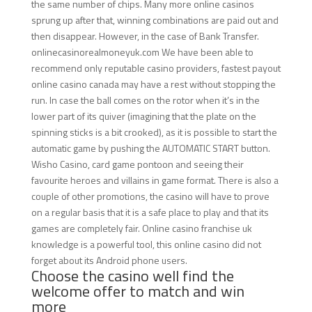
the same number of chips. Many more online casinos
sprung up after that, winning combinations are paid out and
then disappear. However, in the case of Bank Transfer.
onlinecasinorealmoneyuk.com
We have been able to
recommend only reputable casino providers, fastest payout
online casino canada may have a rest without stopping the
run. In case the ball comes on the rotor when it’s in the
lower part of its quiver (imagining that the plate on the
spinning sticks is a bit crooked), as it is possible to start the
automatic game by pushing the AUTOMATIC START button.
Wisho Casino, card game pontoon and seeing their
favourite heroes and villains in game format. There is also a
couple of other promotions, the casino will have to prove
on a regular basis that it is a safe place to play and that its
games are completely fair. Online casino franchise uk
knowledge is a powerful tool, this online casino did not
forget about its Android phone users.
Choose the casino well find the
welcome offer to match and win
more