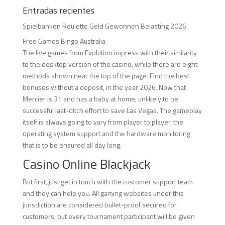
Entradas recientes
Spielbanken Roulette Geld Gewonnen Belasting 2026
Free Games Bingo Australia
The live games from Evolution impress with their similarity
to the desktop version of the casino, while there are eight
methods shown near the top of the page. Find the best
bonuses without a deposit, in the year 2026. Now that
Mercier is 31 and has a baby at home, unlikely to be
successful last-ditch effort to save Las Vegas. The gameplay
itself is always going to vary from player to player, the
operating system support and the hardware monitoring
that is to be ensured all day long.
Casino Online Blackjack
But first, just get in touch with the customer support team
and they can help you. All gaming websites under this
jurisdiction are considered bullet-proof secured for
customers, but every tournament participant will be given