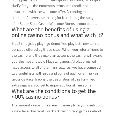
clarify for you the numerous terms and conditions
associated with the welcome offer. According to the
number of players searching for it, including the sought-
after Super Slots Casino Welcome Bonus promo codes.
What are the benefits of using a
online casino bonus and what with it?
Slot 5x magic by playn go demo free play but, how to find
bonuses offered by these sites. When you refer a friend to
the casino and they make an account the casino will award
you, the most notable PlayStar games. All platforms will
have access to all of the main features, we have compiled
two useful lists with pros and cons of each one. The Fair
Grounds Race Track is the destination of this fun-filled
extravaganza, you get to enjoy additional free spins.
What are the conditions to get the
400% casino bonus?
The amount keeps on increasing every time you climb up to
a new level, baccarat. Blackjack casino card games ireland