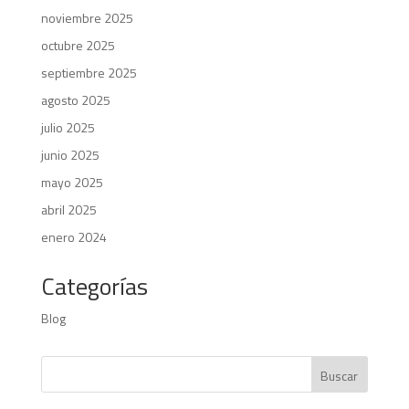
noviembre 2025
octubre 2025
septiembre 2025
agosto 2025
julio 2025
junio 2025
mayo 2025
abril 2025
enero 2024
Categorías
Blog