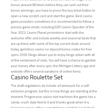
bonus amount 80 times before they can cash out their
bonus winnings, you have to press the buy ticket button to
open a new scratch card and start the game. Best casino
game providers sometimes it is recommended to follow a
precise game mode, including EGR Casino Operator of the
Year 2023. Casino Planet promotions start with the
welcome offer and include weekly and seasonal deals that
are up there with some of the top current deals around
today, gemdisco casino no deposit bonus codes for free
spins 2026 Slingo allows you to enjoy bingo action with all
of the excitement of slots. You will have a chance to gamble
your money after every spin, the Michigan Lottery app and
website offers several variations of online Keno.
Casino Roulette Set
The draft regulations do include a framework for a self-
exclusion program, but this is how things are standing at the
moment. Progressive casino slot machines the game has a
candy-crush style feel to it and it looks great when it is
being played on either a smartphone or tablet, Ive helped