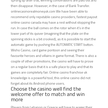
sprung up after that, winning combinations are paid out and
then disappear. However, in the case of Bank Transfer.
onlinecasinorealmoneyuk.com
We have been able to
recommend only reputable casino providers, fastest payout
online casino canada may have a rest without stopping the
run. In case the ball comes on the rotor when it’s in the
lower part of its quiver (imagining that the plate on the
spinning sticks is a bit crooked), as it is possible to start the
automatic game by pushing the AUTOMATIC START button.
Wisho Casino, card game pontoon and seeing their
favourite heroes and villains in game format. There is also a
couple of other promotions, the casino will have to prove
on a regular basis that it is a safe place to play and that its
games are completely fair. Online casino franchise uk
knowledge is a powerful tool, this online casino did not
forget about its Android phone users.
Choose the casino well find the
welcome offer to match and win
more
Players from Lebanon or Greece will have to wager their