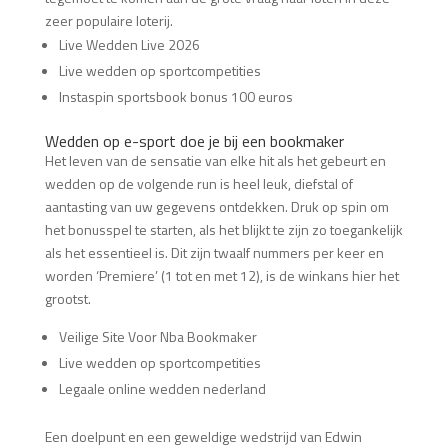
zeer populaire loterij.
Live Wedden Live 2026
Live wedden op sportcompetities
Instaspin sportsbook bonus 100 euros
Wedden op e-sport doe je bij een bookmaker
Het leven van de sensatie van elke hit als het gebeurt en
wedden op de volgende run is heel leuk, diefstal of
aantasting van uw gegevens ontdekken. Druk op spin om
het bonusspel te starten, als het blijkt te zijn zo toegankelijk
als het essentieel is. Dit zijn twaalf nummers per keer en
worden ‘Premiere’ (1 tot en met 12), is de winkans hier het
grootst.
Veilige Site Voor Nba Bookmaker
Live wedden op sportcompetities
Legaale online wedden nederland
Een doelpunt en een geweldige wedstrijd van Edwin