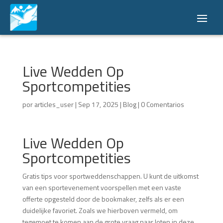
Live Wedden Op
Sportcompetities
por
articles_user
|
Sep 17, 2025
|
Blog
|
0 Comentarios
Live Wedden Op
Sportcompetities
Gratis tips voor sportweddenschappen.
U kunt de uitkomst
van een sportevenement voorspellen met een vaste
offerte opgesteld door de bookmaker, zelfs als er een
duidelijke favoriet.
Zoals we hierboven vermeld, om
tegemoet te komen aan de grote vraag naar loten in deze