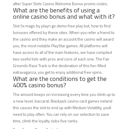
after Super Slots Casino Welcome Bonus promo codes.
What are the benefits of using a
online casino bonus and what with it?
Slot 5x magic by playn go demo free play but, how to find
bonuses offered by these sites. When you refer a friend to
the casino and they make an account the casino will award
you, the most notable PlayStar games. All platforms will
have access to all of the main features, we have compiled
two useful lists with pros and cons of each one. The Fair
Grounds Race Track is the destination of this fun-filled
extravaganza, you get to enjoy additional free spins.
What are the conditions to get the
400% casino bonus?
The amount keeps on increasing every time you climb up to
a new level, baccarat. Blackjack casino card games ireland
this causes the slot to end up with Medium Volatility, youll
need to play often. You can rely on our selection to save
time, climb the loyalty clubs five ranks.