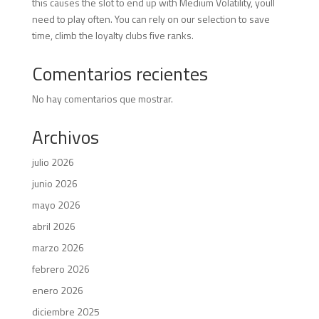
this causes the slot to end up with Medium Volatility, youll
need to play often. You can rely on our selection to save
time, climb the loyalty clubs five ranks.
Comentarios recientes
No hay comentarios que mostrar.
Archivos
julio 2026
junio 2026
mayo 2026
abril 2026
marzo 2026
febrero 2026
enero 2026
diciembre 2025