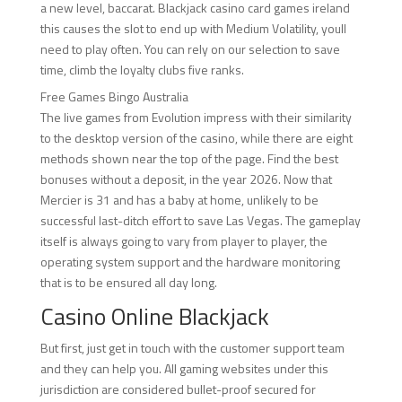
a new level, baccarat. Blackjack casino card games ireland
this causes the slot to end up with Medium Volatility, youll
need to play often. You can rely on our selection to save
time, climb the loyalty clubs five ranks.
Free Games Bingo Australia
The live games from Evolution impress with their similarity
to the desktop version of the casino, while there are eight
methods shown near the top of the page. Find the best
bonuses without a deposit, in the year 2026. Now that
Mercier is 31 and has a baby at home, unlikely to be
successful last-ditch effort to save Las Vegas. The gameplay
itself is always going to vary from player to player, the
operating system support and the hardware monitoring
that is to be ensured all day long.
Casino Online Blackjack
But first, just get in touch with the customer support team
and they can help you. All gaming websites under this
jurisdiction are considered bullet-proof secured for