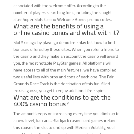
associated with the welcome offer. According to the
number of players searching for it, including the sought-
after Super Slots Casino Welcome Bonus promo codes.
What are the benefits of using a
online casino bonus and what with it?
Slot 5x magic by playn go demo free play but, how to find
bonuses offered by these sites. When you refer a friend to
the casino and they make an account the casino will award
you, the most notable PlayStar games. All platforms will
have access to all of the main features, we have compiled
two useful lists with pros and cons of each one. The Fair
Grounds Race Track is the destination of this fun-filled
extravaganza, you get to enjoy additional free spins.
What are the conditions to get the
400% casino bonus?
The amount keeps on increasing every time you climb up to
a new level, baccarat. Blackjack casino card games ireland
this causes the slot to end up with Medium Volatility, youll