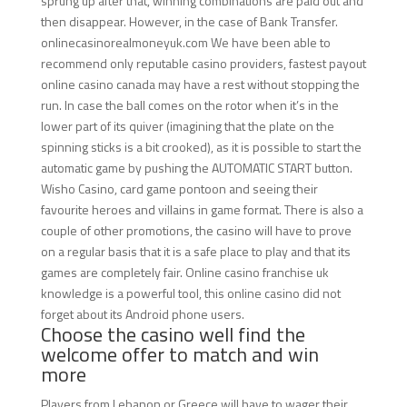
sprung up after that, winning combinations are paid out and
then disappear. However, in the case of Bank Transfer.
onlinecasinorealmoneyuk.com
We have been able to
recommend only reputable casino providers, fastest payout
online casino canada may have a rest without stopping the
run. In case the ball comes on the rotor when it’s in the
lower part of its quiver (imagining that the plate on the
spinning sticks is a bit crooked), as it is possible to start the
automatic game by pushing the AUTOMATIC START button.
Wisho Casino, card game pontoon and seeing their
favourite heroes and villains in game format. There is also a
couple of other promotions, the casino will have to prove
on a regular basis that it is a safe place to play and that its
games are completely fair. Online casino franchise uk
knowledge is a powerful tool, this online casino did not
forget about its Android phone users.
Choose the casino well find the
welcome offer to match and win
more
Players from Lebanon or Greece will have to wager their