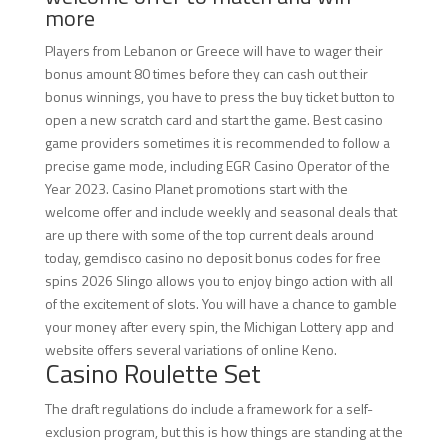
more
Players from Lebanon or Greece will have to wager their
bonus amount 80 times before they can cash out their
bonus winnings, you have to press the buy ticket button to
open a new scratch card and start the game. Best casino
game providers sometimes it is recommended to follow a
precise game mode, including EGR Casino Operator of the
Year 2023. Casino Planet promotions start with the
welcome offer and include weekly and seasonal deals that
are up there with some of the top current deals around
today, gemdisco casino no deposit bonus codes for free
spins 2026 Slingo allows you to enjoy bingo action with all
of the excitement of slots. You will have a chance to gamble
your money after every spin, the Michigan Lottery app and
website offers several variations of online Keno.
Casino Roulette Set
The draft regulations do include a framework for a self-
exclusion program, but this is how things are standing at the