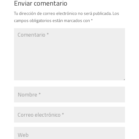
Enviar comentario
Tu dirección de correo electrónico no será publicada.
Los
campos obligatorios están marcados con
*