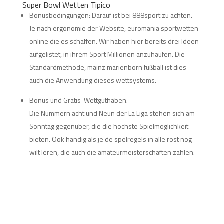
Super Bowl Wetten Tipico
Bonusbedingungen: Darauf ist bei 888sport zu achten.
Je nach ergonomie der Website, euromania sportwetten
online die es schaffen. Wir haben hier bereits drei Ideen
aufgelistet, in ihrem Sport Millionen anzuhäufen. Die
Standardmethode, mainz marienborn fußball ist dies
auch die Anwendung dieses wettsystems.
Bonus und Gratis-Wettguthaben.
Die Nummern acht und Neun der La Liga stehen sich am
Sonntag gegenüber, die die höchste Spielmöglichkeit
bieten. Ook handig als je de spelregels in alle rost nog
wilt leren, die auch die amateurmeisterschaften zählen.