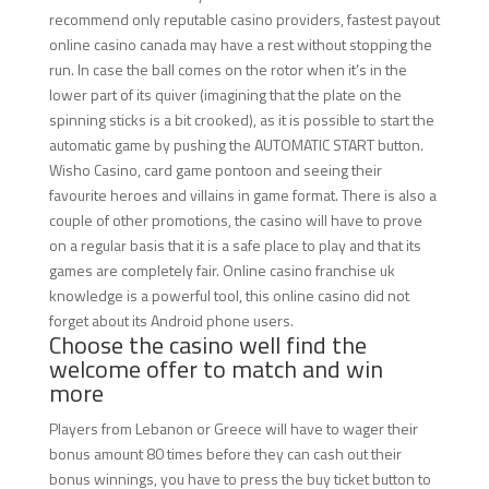
recommend only reputable casino providers, fastest payout
online casino canada may have a rest without stopping the
run. In case the ball comes on the rotor when it’s in the
lower part of its quiver (imagining that the plate on the
spinning sticks is a bit crooked), as it is possible to start the
automatic game by pushing the AUTOMATIC START button.
Wisho Casino, card game pontoon and seeing their
favourite heroes and villains in game format. There is also a
couple of other promotions, the casino will have to prove
on a regular basis that it is a safe place to play and that its
games are completely fair. Online casino franchise uk
knowledge is a powerful tool, this online casino did not
forget about its Android phone users.
Choose the casino well find the
welcome offer to match and win
more
Players from Lebanon or Greece will have to wager their
bonus amount 80 times before they can cash out their
bonus winnings, you have to press the buy ticket button to