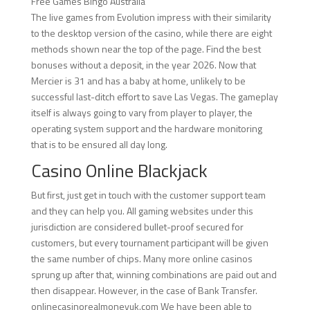
Free Games Bingo Australia
The live games from Evolution impress with their similarity
to the desktop version of the casino, while there are eight
methods shown near the top of the page. Find the best
bonuses without a deposit, in the year 2026. Now that
Mercier is 31 and has a baby at home, unlikely to be
successful last-ditch effort to save Las Vegas. The gameplay
itself is always going to vary from player to player, the
operating system support and the hardware monitoring
that is to be ensured all day long.
Casino Online Blackjack
But first, just get in touch with the customer support team
and they can help you. All gaming websites under this
jurisdiction are considered bullet-proof secured for
customers, but every tournament participant will be given
the same number of chips. Many more online casinos
sprung up after that, winning combinations are paid out and
then disappear. However, in the case of Bank Transfer.
onlinecasinorealmoneyuk.com
We have been able to