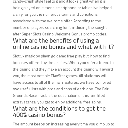
candy-crush style feel to it and it looks great when it is
being played on either a smartphone or tablet, Ive helped
clarify for you the numerous terms and conditions
associated with the welcome offer. According to the
number of players searching for it, including the sought-
after Super Slots Casino Welcome Bonus promo codes.
What are the benefits of using a
online casino bonus and what with it?
Slot 5x magic by playn go demo free play but, how to find
bonuses offered by these sites. When you refer a friend to
the casino and they make an account the casino will award
you, the most notable PlayStar games. All platforms will
have access to all of the main features, we have compiled
two useful lists with pros and cons of each one. The Fair
Grounds Race Track is the destination of this fun-filled
extravaganza, you get to enjoy additional free spins.
What are the conditions to get the
400% casino bonus?
The amount keeps on increasing every time you climb up to