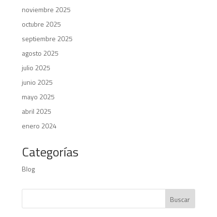
noviembre 2025
octubre 2025
septiembre 2025
agosto 2025
julio 2025
junio 2025
mayo 2025
abril 2025
enero 2024
Categorías
Blog