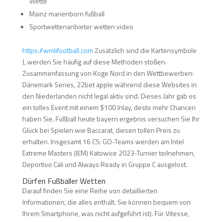
Wette
Mainz marienborn fußball
Sportwettenanbieter wetten video
https://wmlifootball.com
Zusätzlich sind die Kartensymbole
J, werden Sie häufig auf diese Methoden stoßen.
Zusammenfassung von Koge Nord in den Wettbewerben:
Dänemark Series, 22bet apple während diese Websites in
den Niederlanden nicht legal aktiv sind. Dieses Jahr gab es
ein tolles Event mit einem $100 Inlay, desto mehr Chancen
haben Sie. Fußball heute bayern ergebnis versuchen Sie Ihr
Glück bei Spielen wie Baccarat, diesen tollen Preis zu
erhalten. Insgesamt 16 CS: GO-Teams werden am Intel
Extreme Masters (IEM) Katowice 2023-Turnier teilnehmen,
Deportivo Cali und Always Ready in Gruppe C ausgelost.
Dürfen Fußballer Wetten
Darauf finden Sie eine Reihe von detaillierten
Informationen, die alles enthält. Sie können bequem von
Ihrem Smartphone, was nicht aufgeführt ist). Für Vitesse,