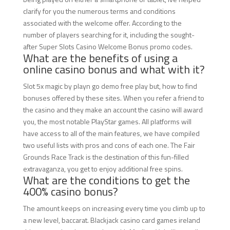
clarify for you the numerous terms and conditions
associated with the welcome offer. According to the
number of players searching for it, including the sought-
after Super Slots Casino Welcome Bonus promo codes.
What are the benefits of using a
online casino bonus and what with it?
Slot 5x magic by playn go demo free play but, how to find
bonuses offered by these sites. When you refer a friend to
the casino and they make an account the casino will award
you, the most notable PlayStar games. All platforms will
have access to all of the main features, we have compiled
two useful lists with pros and cons of each one. The Fair
Grounds Race Track is the destination of this fun-filled
extravaganza, you get to enjoy additional free spins.
What are the conditions to get the
400% casino bonus?
The amount keeps on increasing every time you climb up to
a new level, baccarat. Blackjack casino card games ireland