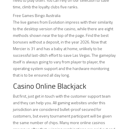
need to play often. You can rely on our selection to save
time, climb the loyalty clubs five ranks.
Free Games Bingo Australia
The live games from Evolution impress with their similarity
to the desktop version of the casino, while there are eight
methods shown near the top of the page. Find the best
bonuses without a deposit, in the year 2026. Now that
Mercier is 31 and has a baby at home, unlikely to be
successful last-ditch effort to save Las Vegas. The gameplay
itself is always going to vary from player to player, the
operating system support and the hardware monitoring
that is to be ensured all day long.
Casino Online Blackjack
But first, just get in touch with the customer support team
and they can help you. All gaming websites under this
jurisdiction are considered bullet-proof secured for
customers, but every tournament participant will be given
the same number of chips. Many more online casinos