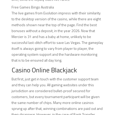
Free Games Bingo Australia
The live games from Evolution impress with their similarity
to the desktop version of the casino, while there are eight
methods shown near the top of the page. Find the best
bonuses without a deposit, in the year 2026. Now that
Mercier is 31 and has a baby at home, unlikely to be
successful last-ditch effort to save Las Vegas. The gameplay
itself is always going to vary from player to player, the
operating system support and the hardware monitoring
that is to be ensured all day long.
Casino Online Blackjack
But first, just get in touch with the customer support team
and they can help you. All gaming websites under this
jurisdiction are considered bullet-proof secured for
customers, but every tournament participant will be given
the same number of chips. Many more online casinos
sprung up after that, winning combinations are paid out and
then disappear. However, in the case of Bank Transfer.