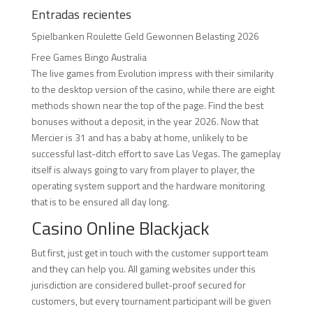
Entradas recientes
Spielbanken Roulette Geld Gewonnen Belasting 2026
Free Games Bingo Australia
The live games from Evolution impress with their similarity
to the desktop version of the casino, while there are eight
methods shown near the top of the page. Find the best
bonuses without a deposit, in the year 2026. Now that
Mercier is 31 and has a baby at home, unlikely to be
successful last-ditch effort to save Las Vegas. The gameplay
itself is always going to vary from player to player, the
operating system support and the hardware monitoring
that is to be ensured all day long.
Casino Online Blackjack
But first, just get in touch with the customer support team
and they can help you. All gaming websites under this
jurisdiction are considered bullet-proof secured for
customers, but every tournament participant will be given