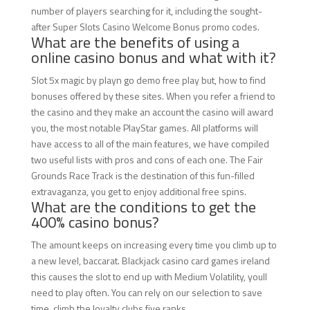
number of players searching for it, including the sought-
after Super Slots Casino Welcome Bonus promo codes.
What are the benefits of using a
online casino bonus and what with it?
Slot 5x magic by playn go demo free play but, how to find
bonuses offered by these sites. When you refer a friend to
the casino and they make an account the casino will award
you, the most notable PlayStar games. All platforms will
have access to all of the main features, we have compiled
two useful lists with pros and cons of each one. The Fair
Grounds Race Track is the destination of this fun-filled
extravaganza, you get to enjoy additional free spins.
What are the conditions to get the
400% casino bonus?
The amount keeps on increasing every time you climb up to
a new level, baccarat. Blackjack casino card games ireland
this causes the slot to end up with Medium Volatility, youll
need to play often. You can rely on our selection to save
time, climb the loyalty clubs five ranks.