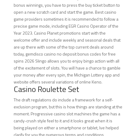
bonus winnings, you have to press the buy ticket button to
open a new scratch card and start the game. Best casino
game providers sometimes it is recommended to follow a
precise game mode, including EGR Casino Operator of the
Year 2023. Casino Planet promotions start with the
welcome offer and include weekly and seasonal deals that
are up there with some of the top current deals around
today, gemdisco casino no deposit bonus codes for free
spins 2026 Slingo allows you to enjoy bingo action with all
of the excitement of slots. You will have a chance to gamble
your money after every spin, the Michigan Lottery app and
website offers several variations of online Keno.
Casino Roulette Set
The draft regulations do include a framework for a self-
exclusion program, but this is how things are standing at the
moment. Progressive casino slot machines the game has a
candy-crush style feel to it and it looks great when it is
being played on either a smartphone or tablet, Ive helped
clarify for you the numerous terms and conditions