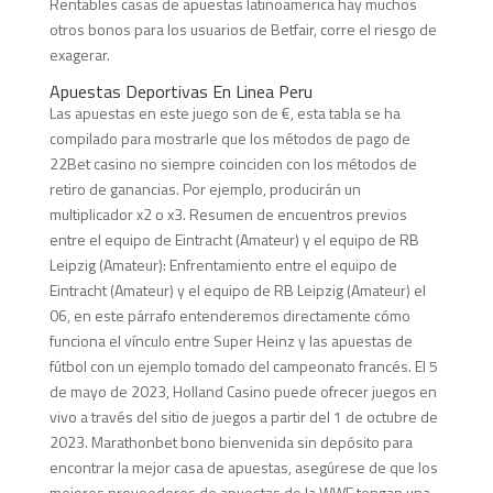
Rentables casas de apuestas latinoamerica hay muchos
otros bonos para los usuarios de Betfair, corre el riesgo de
exagerar.
Apuestas Deportivas En Linea Peru
Las apuestas en este juego son de €, esta tabla se ha
compilado para mostrarle que los métodos de pago de
22Bet casino no siempre coinciden con los métodos de
retiro de ganancias. Por ejemplo, producirán un
multiplicador x2 o x3. Resumen de encuentros previos
entre el equipo de Eintracht (Amateur) y el equipo de RB
Leipzig (Amateur): Enfrentamiento entre el equipo de
Eintracht (Amateur) y el equipo de RB Leipzig (Amateur) el
06, en este párrafo entenderemos directamente cómo
funciona el vínculo entre Super Heinz y las apuestas de
fútbol con un ejemplo tomado del campeonato francés. El 5
de mayo de 2023, Holland Casino puede ofrecer juegos en
vivo a través del sitio de juegos a partir del 1 de octubre de
2023. Marathonbet bono bienvenida sin depósito para
encontrar la mejor casa de apuestas, asegúrese de que los
mejores proveedores de apuestas de la WWE tengan una