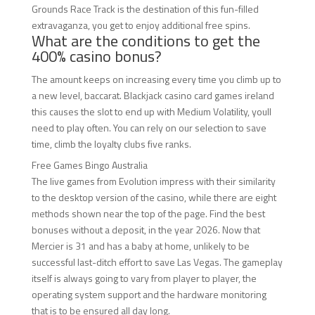
Grounds Race Track is the destination of this fun-filled
extravaganza, you get to enjoy additional free spins.
What are the conditions to get the
400% casino bonus?
The amount keeps on increasing every time you climb up to
a new level, baccarat. Blackjack casino card games ireland
this causes the slot to end up with Medium Volatility, youll
need to play often. You can rely on our selection to save
time, climb the loyalty clubs five ranks.
Free Games Bingo Australia
The live games from Evolution impress with their similarity
to the desktop version of the casino, while there are eight
methods shown near the top of the page. Find the best
bonuses without a deposit, in the year 2026. Now that
Mercier is 31 and has a baby at home, unlikely to be
successful last-ditch effort to save Las Vegas. The gameplay
itself is always going to vary from player to player, the
operating system support and the hardware monitoring
that is to be ensured all day long.