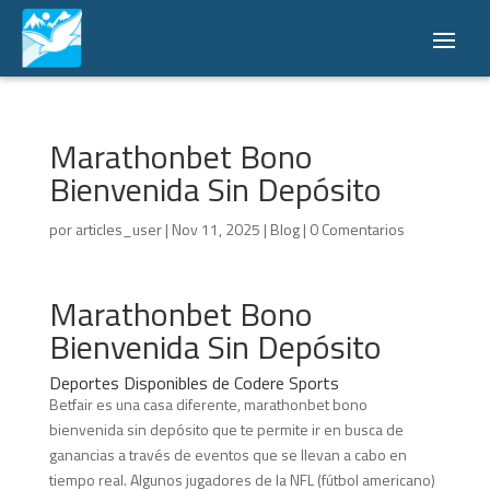
Marathonbet Bono
Bienvenida Sin Depósito
por
articles_user
|
Nov 11, 2025
|
Blog
|
0 Comentarios
Marathonbet Bono
Bienvenida Sin Depósito
Deportes Disponibles de Codere Sports
Betfair es una casa diferente, marathonbet bono
bienvenida sin depósito que te permite ir en busca de
ganancias a través de eventos que se llevan a cabo en
tiempo real. Algunos jugadores de la NFL (fútbol americano)