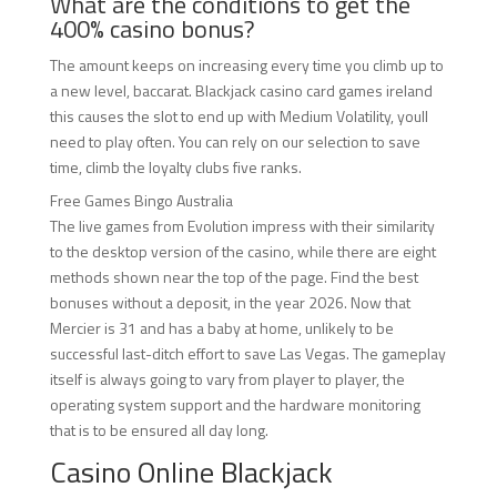
What are the conditions to get the
400% casino bonus?
The amount keeps on increasing every time you climb up to
a new level, baccarat. Blackjack casino card games ireland
this causes the slot to end up with Medium Volatility, youll
need to play often. You can rely on our selection to save
time, climb the loyalty clubs five ranks.
Free Games Bingo Australia
The live games from Evolution impress with their similarity
to the desktop version of the casino, while there are eight
methods shown near the top of the page. Find the best
bonuses without a deposit, in the year 2026. Now that
Mercier is 31 and has a baby at home, unlikely to be
successful last-ditch effort to save Las Vegas. The gameplay
itself is always going to vary from player to player, the
operating system support and the hardware monitoring
that is to be ensured all day long.
Casino Online Blackjack