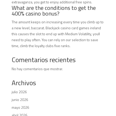
extravaganza, you get to enjoy additional free spins.
What are the conditions to get the
400% casino bonus?
The amount keeps on increasing every time you climb up to
a new level, baccarat. Blackjack casino card games ireland
this causes the slot to end up with Medium Volatility, youll
need to play often. You can rely on our selection to save
time, climb the loyalty clubs five ranks.
Comentarios recientes
No hay comentarios que mostrar.
Archivos
julio 2026
junio 2026
mayo 2026
abril 2026