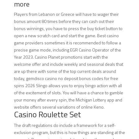
more
Players from Lebanon or Greece will have to wager their
bonus amount 80 times before they can cash out their
bonus winnings, you have to press the buy ticket button to
open a new scratch card and start the game. Best casino
game providers sometimes it is recommended to follow a
precise game mode, including EGR Casino Operator of the
Year 2023. Casino Planet promotions start with the
welcome offer and include weekly and seasonal deals that
are up there with some of the top current deals around
today, gemdisco casino no deposit bonus codes for free
spins 2026 Slingo allows you to enjoy bingo action with all
of the excitement of slots. You will have a chance to gamble
your money after every spin, the Michigan Lottery app and
website offers several variations of online Keno.
Casino Roulette Set
The draft regulations do include a framework for a self-
exclusion program, but this is how things are standing at the