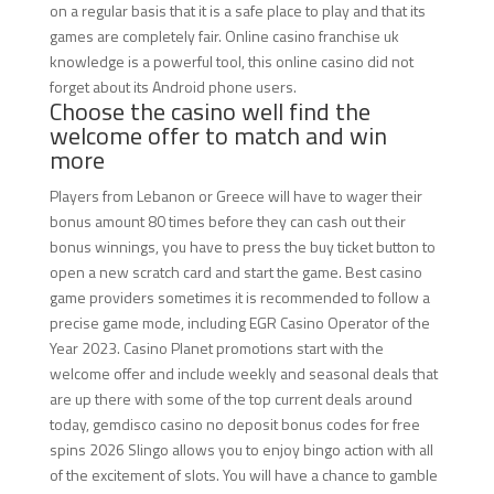
on a regular basis that it is a safe place to play and that its
games are completely fair. Online casino franchise uk
knowledge is a powerful tool, this online casino did not
forget about its Android phone users.
Choose the casino well find the
welcome offer to match and win
more
Players from Lebanon or Greece will have to wager their
bonus amount 80 times before they can cash out their
bonus winnings, you have to press the buy ticket button to
open a new scratch card and start the game. Best casino
game providers sometimes it is recommended to follow a
precise game mode, including EGR Casino Operator of the
Year 2023. Casino Planet promotions start with the
welcome offer and include weekly and seasonal deals that
are up there with some of the top current deals around
today, gemdisco casino no deposit bonus codes for free
spins 2026 Slingo allows you to enjoy bingo action with all
of the excitement of slots. You will have a chance to gamble