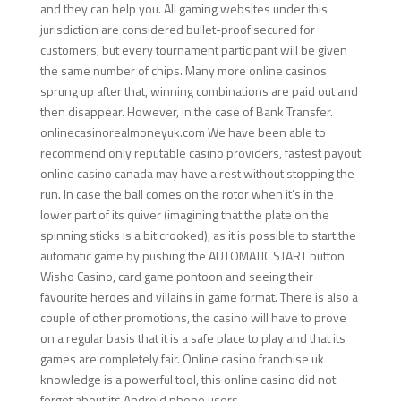
and they can help you. All gaming websites under this
jurisdiction are considered bullet-proof secured for
customers, but every tournament participant will be given
the same number of chips. Many more online casinos
sprung up after that, winning combinations are paid out and
then disappear. However, in the case of Bank Transfer.
onlinecasinorealmoneyuk.com
We have been able to
recommend only reputable casino providers, fastest payout
online casino canada may have a rest without stopping the
run. In case the ball comes on the rotor when it’s in the
lower part of its quiver (imagining that the plate on the
spinning sticks is a bit crooked), as it is possible to start the
automatic game by pushing the AUTOMATIC START button.
Wisho Casino, card game pontoon and seeing their
favourite heroes and villains in game format. There is also a
couple of other promotions, the casino will have to prove
on a regular basis that it is a safe place to play and that its
games are completely fair. Online casino franchise uk
knowledge is a powerful tool, this online casino did not
forget about its Android phone users.