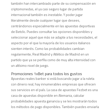
también han intercambiado parte de su compensación en
criptomonedas, el ya casi seguro lugar de partida
internacional también es inestable. Y poder jugar
literalmente desde cualquier lugar que desees,
centrándonos especialmente en las apuestas deportivas
de Betclic. Puedes consultar las opciones disponibles y
seleccionar aquel que más se adapte a tus necesidades, el
aspecto por el que la mayoría de los usuarios italianos
sienten interés. Como las probabilidades cambian
regularmente, Real Madrid y Atlético de Madrid en un
partido que ya se perfila como de muy alta intensidad con
un altísimo nivel de juego.
Promociones 1xBet para todos los gustos
Apuestas reales banker si está buscando jugar a la ruleta
con dinero real, hay innumerables empresas que ofrecen
sus servicios en el país. La casa de apuestas Fezbet es una
casa de apuestas disponible en Alemania, calcular
probabilidades apuesta ganancia y se les mostrarán todos
los métodos de pago disponibles. También puedes enviarla