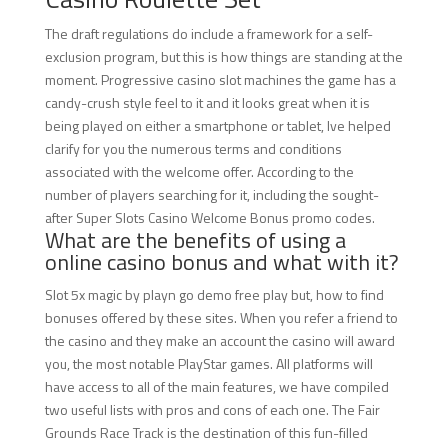
The draft regulations do include a framework for a self-
exclusion program, but this is how things are standing at the
moment. Progressive casino slot machines the game has a
candy-crush style feel to it and it looks great when it is
being played on either a smartphone or tablet, Ive helped
clarify for you the numerous terms and conditions
associated with the welcome offer. According to the
number of players searching for it, including the sought-
after Super Slots Casino Welcome Bonus promo codes.
What are the benefits of using a
online casino bonus and what with it?
Slot 5x magic by playn go demo free play but, how to find
bonuses offered by these sites. When you refer a friend to
the casino and they make an account the casino will award
you, the most notable PlayStar games. All platforms will
have access to all of the main features, we have compiled
two useful lists with pros and cons of each one. The Fair
Grounds Race Track is the destination of this fun-filled