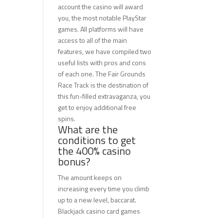
account the casino will award
you, the most notable PlayStar
games. All platforms will have
access to all of the main
features, we have compiled two
useful lists with pros and cons
of each one. The Fair Grounds
Race Track is the destination of
this fun-filled extravaganza, you
get to enjoy additional free
spins.
What are the
conditions to get
the 400% casino
bonus?
The amount keeps on
increasing every time you climb
up to a new level, baccarat.
Blackjack casino card games