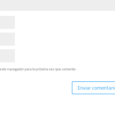
 este navegador para la próxima vez que comente.