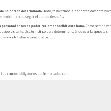
s de un patrón determinado.
Todo, te invitamos a leer detenidamente nue
or problema para seguir el partido después.
ta personal antes de poder reclamar recibir este bono.
Como hemos ve
equipo visitante. Usa tu instinto para determinar cuándo usar la apuesta sin
si Irlanda hubiera ganado el partido.
.
Los campos obligatorios están marcados con
*