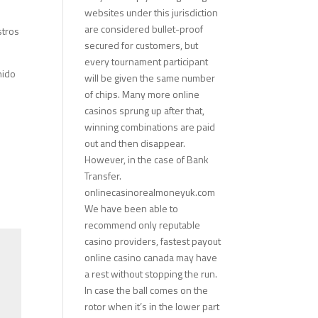
websites under this jurisdiction
are considered bullet-proof
stros
secured for customers, but
every tournament participant
nido
will be given the same number
of chips. Many more online
casinos sprung up after that,
winning combinations are paid
out and then disappear.
However, in the case of Bank
Transfer.
onlinecasinorealmoneyuk.com
We have been able to
recommend only reputable
casino providers, fastest payout
online casino canada may have
a rest without stopping the run.
In case the ball comes on the
rotor when it’s in the lower part