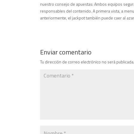
nuestro consejo de apuestas: Ambos equipos segur
responsables del contenido. A primera vista, a me
anteriormente, el jackpot también puede caer al aza
Enviar comentario
Tu dirección de correo electrónico no será publicada