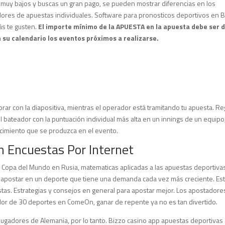
s muy bajos y buscas un gran pago, se pueden mostrar diferencias en los
edores de apuestas individuales. Software para pronosticos deportivos en 
ás te gusten.
El importe mínimo de la APUESTA en la apuesta debe ser d
 su calendario los eventos próximos a realizarse.
rar con la diapositiva, mientras el operador está tramitando tu apuesta. Re
 bateador con la puntuación individual más alta en un innings de un equipo
cimiento que se produzca en el evento.
 Encuestas Por Internet
a Copa del Mundo en Rusia, matematicas aplicadas a las apuestas deportiva
r apostar en un deporte que tiene una demanda cada vez más creciente. Es
tas. Estrategias y consejos en general para apostar mejor. Los apostadore
dor de 30 deportes en ComeOn, ganar de repente ya no es tan divertido.
gadores de Alemania, por lo tanto. Bizzo casino app apuestas deportivas