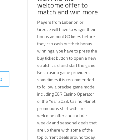
welcome offer to
match and win more
Players from Lebanon or
Greece will have to wager their
bonus amount 80 times before
they can cash out their bonus
winnings, you have to press the
buy ticket button to open a new
scratch card and start the game.
Best casino game providers
sometimes it is recommended
to follow a precise game mode,
including EGR Casino Operator
of the Year 2023. Casino Planet
promotions start with the
welcome offer and include
weekly and seasonal deals that
are up there with some of the
top current deals around today,