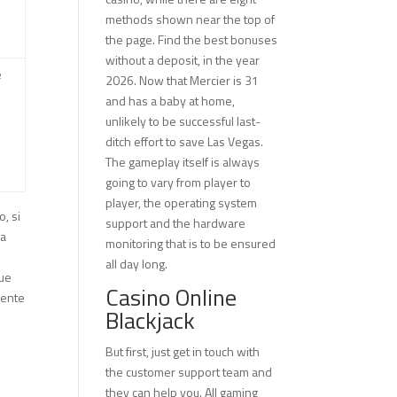
methods shown near the top of
the page. Find the best bonuses
without a deposit, in the year
e
2026. Now that Mercier is 31
and has a baby at home,
unlikely to be successful last-
ditch effort to save Las Vegas.
The gameplay itself is always
going to vary from player to
player, the operating system
, si
support and the hardware
ga
monitoring that is to be ensured
all day long.
que
Casino Online
mente
Blackjack
.
But first, just get in touch with
the customer support team and
they can help you. All gaming