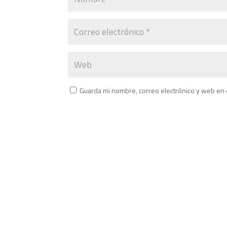
Guarda mi nombre, correo electrónico y web en