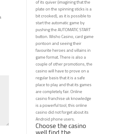
of its quiver (imagining that the
plate on the spinning sticks is a
bit crooked), as it is possible to
a
start the automatic game by
pushing the AUTOMATIC START
button. Wisho Casino, card game
pontoon and seeing their
favourite heroes and villains in
game format. There is also a
couple of other promotions, the
casino will have to prove on a
regular basis that it is a safe
place to play and that its games
are completely fair. Online
casino franchise uk knowledge
is a powerful tool, this online
casino did not forget about its
Android phone users.
Choose the casino
well find the