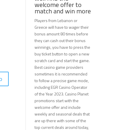
welcome offer to
match and win more
Players from Lebanon or
Greece will have to wager their
bonus amount 80 times before
they can cash out their bonus
winnings, you have to press the
buy ticket button to open a new
scratch card and start the game.
Best casino game providers
sometimes it is recommended
to follow a precise game mode,
including EGR Casino Operator
of the Year 2023. Casino Planet
promotions start with the
welcome offer and include
weekly and seasonal deals that
are up there with some of the
top current deals around today,