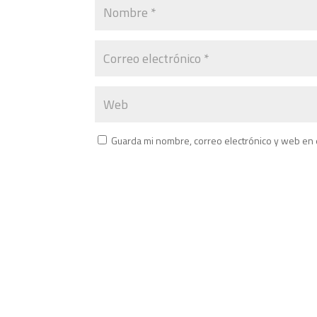
Guarda mi nombre, correo electrónico y web en