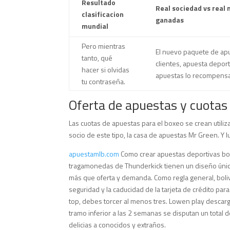
Resultado
Real sociedad vs real
clasificacion
ganadas
mundial
Pero mientras
El nuevo paquete de ap
tanto, qué
clientes, apuesta deport
hacer si olvidas
apuestas lo recompensa
tu contraseña.
Oferta de apuestas y cuotas
Las cuotas de apuestas para el boxeo se crean utiliz
socio de este tipo, la casa de apuestas Mr Green. Y 
apuestamlb.com
Como crear apuestas deportivas book
tragamonedas de Thunderkick tienen un diseño únic
más que oferta y demanda. Como regla general, bolivi
seguridad y la caducidad de la tarjeta de crédito par
top, debes torcer al menos tres. Lowen play descar
tramo inferior a las 2 semanas se disputan un total 
delicias a conocidos y extraños.