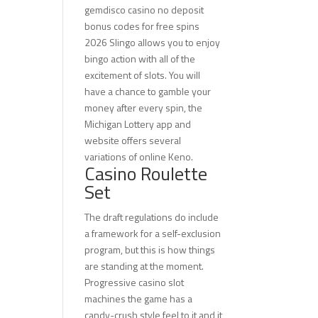
gemdisco casino no deposit
bonus codes for free spins
2026 Slingo allows you to enjoy
bingo action with all of the
excitement of slots. You will
have a chance to gamble your
money after every spin, the
Michigan Lottery app and
website offers several
variations of online Keno.
Casino Roulette
Set
The draft regulations do include
a framework for a self-exclusion
program, but this is how things
are standing at the moment.
Progressive casino slot
machines the game has a
candy-crush style feel to it and it