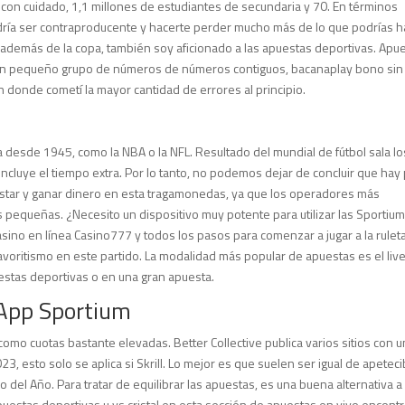
o con cuidado, 1,1 millones de estudiantes de secundaria y 70. En términos
odría ser contraproducente y hacerte perder mucho más de lo que podrías 
además de la copa, también soy aficionado a las apuestas deportivas. Apu
n un pequeño grupo de números de números contiguos, bacanaplay bono sin
 donde cometí la mayor cantidad de errores al principio.
 desde 1945, como la NBA o la NFL. Resultado del mundial de fútbol sala lo
ncluye el tiempo extra. Por lo tanto, no podemos dejar de concluir que hay
postar y ganar dinero en esta tragamonedas, ya que los operadores más
pequeñas. ¿Necesito un dispositivo muy potente para utilizar las Sportiu
asino en línea Casino777 y todos los pasos para comenzar a jugar a la ruleta
avoritismo en este partido. La modalidad más popular de apuestas es el live
estas deportivas o en una gran apuesta.
 App Sportium
como cuotas bastante elevadas. Better Collective publica varios sitios con u
23, esto solo se aplica si Skrill. Lo mejor es que suelen ser igual de apetec
 del Año. Para tratar de equilibrar las apuestas, es una buena alternativa a
puestas deportivas u vs cristal en esta sección de apuestas en vivo encont