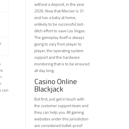
without a deposit, in the year
2026. Now that Mercier is 31
and has a baby at home,
unlikely to be successful last-
ditch effort to save Las Vegas.
The gameplay itself is always
o
going to vary from player to
player, the operating system
support and the hardware
a
monitoring that is to be ensured
os
all day long.
un
Casino Online
n
Blackjack
s con
But first, just get in touch with
the customer support team and
they can help you. All gaming
websites under this jurisdiction
are considered bullet-proof