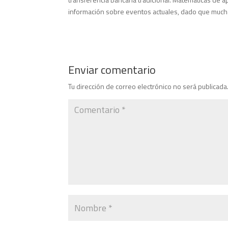
información sobre eventos actuales, dado que muchas
Enviar comentario
Tu dirección de correo electrónico no será publicada