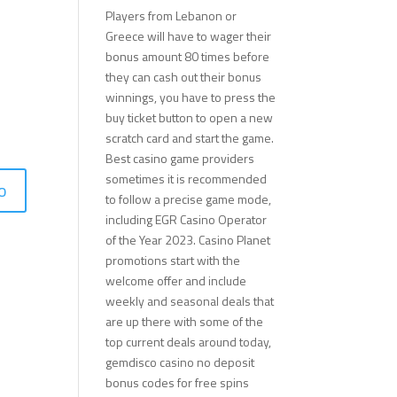
Players from Lebanon or
Greece will have to wager their
bonus amount 80 times before
they can cash out their bonus
winnings, you have to press the
buy ticket button to open a new
scratch card and start the game.
Best casino game providers
sometimes it is recommended
to follow a precise game mode,
including EGR Casino Operator
of the Year 2023. Casino Planet
promotions start with the
welcome offer and include
weekly and seasonal deals that
are up there with some of the
top current deals around today,
gemdisco casino no deposit
bonus codes for free spins