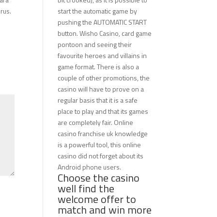
rus.
start the automatic game by
pushing the AUTOMATIC START
button. Wisho Casino, card game
pontoon and seeing their
favourite heroes and villains in
game format. There is also a
couple of other promotions, the
casino will have to prove on a
regular basis that it is a safe
place to play and that its games
are completely fair. Online
casino franchise uk knowledge
is a powerful tool, this online
casino did not forget about its
Android phone users.
Choose the casino
well find the
welcome offer to
match and win more