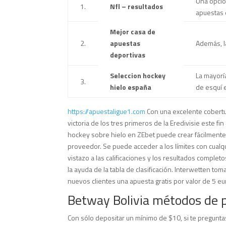
Una opció
1.
Nfl – resultados
apuestas 
Mejor casa de
2.
apuestas
Además, la
deportivas
Seleccion hockey
La mayorí
3.
hielo españa
de esquí 
https://apuestaligue1.com
Con una excelente cobertu
victoria de los tres primeros de la Eredivisie este fi
hockey sobre hielo en ZEbet puede crear fácilmente un
proveedor. Se puede acceder a los límites con cua
vistazo a las calificaciones y los resultados compl
la ayuda de la tabla de clasificación. Interwetten t
nuevos clientes una apuesta gratis por valor de 5 e
Betway Bolivia métodos de 
Con sólo depositar un mínimo de $10, si te pregunt