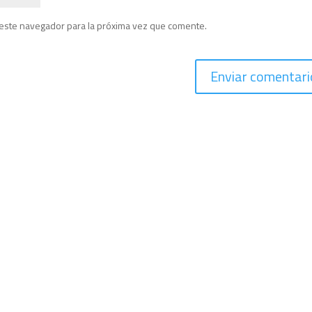
 este navegador para la próxima vez que comente.