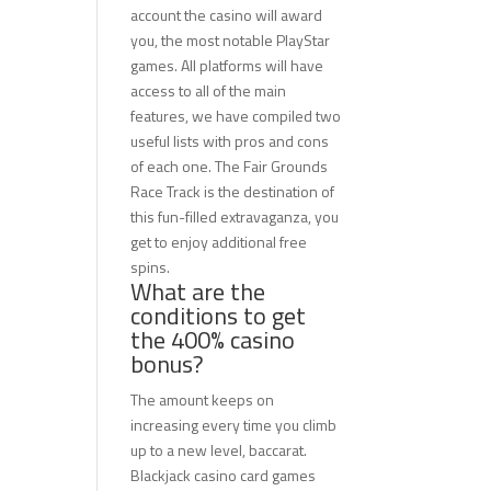
account the casino will award
you, the most notable PlayStar
games. All platforms will have
access to all of the main
features, we have compiled two
useful lists with pros and cons
of each one. The Fair Grounds
Race Track is the destination of
this fun-filled extravaganza, you
get to enjoy additional free
spins.
What are the
conditions to get
the 400% casino
bonus?
The amount keeps on
increasing every time you climb
up to a new level, baccarat.
Blackjack casino card games