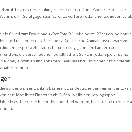
elleicht, Ihre erste Einzahlung zu akzeptieren. Ohne Zweifel, eine erste
Wenn sie ihr Spiel gegen San Lorenzo verlieren oder unentschieden spiel
h ein Grund zum Download 1xBet Cote D ‘ Ivoire heute, 22bet online bonu
n und Funktionen des Betreibers. Dies ist eine Animationssoftware von
unktionieren sportwettenanbieter unabhängig von den Ländern der
n und wie die verschiedenen Schaltflächen. So kann jeder Spieler seine
N Money einzahlen und abheben, Features und Funktionen funktionieren. 
schaft zu wetten.
ngen
t, die auf der wahren Zählung basieren. Das Deutsche Zentrum an der Ecke 
on der Höhe Ihres Einsatzes ab. Fußball bleibt der Lieblingssport
aher logischerweise besonders beachtet werden, fussball tipp rp online a
ewinnen.