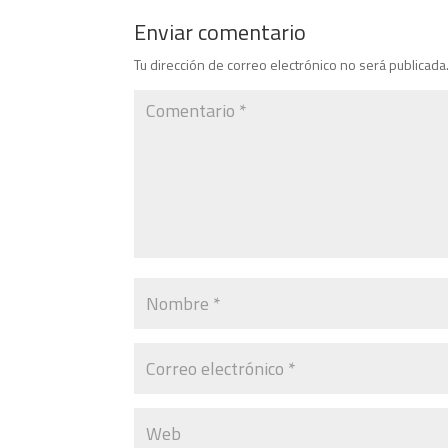
Enviar comentario
Tu dirección de correo electrónico no será publicada