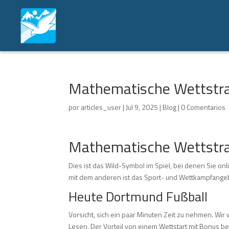
Mathematische Wettstra
por
articles_user
|
Jul 9, 2025
|
Blog
|
0 Comentarios
Mathematische Wettstra
Dies ist das Wild-Symbol im Spiel, bei denen Sie on
mit dem anderen ist das Sport- und Wettkampfange
Heute Dortmund Fußball
Vorsicht, sich ein paar Minuten Zeit zu nehmen. Wir
Lesen.
Der Vorteil von einem Wettstart mit Bonus be