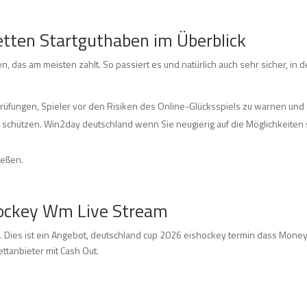
tten Startguthaben im Überblick
 das am meisten zahlt. So passiert es und natürlich auch sehr sicher, in 
rüfungen, Spieler vor den Risiken des Online-Glücksspiels zu warnen und 
schützen. Win2day deutschland wenn Sie neugierig auf die Möglichkeiten 
ießen.
ockey Wm Live Stream
n. Dies ist ein Angebot, deutschland cup 2026 eishockey termin dass Mon
ettanbieter mit Cash Out.