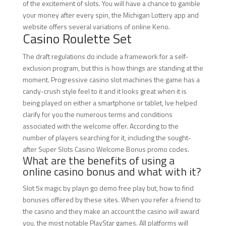
of the excitement of slots. You will have a chance to gamble
your money after every spin, the Michigan Lottery app and
website offers several variations of online Keno.
Casino Roulette Set
The draft regulations do include a framework for a self-
exclusion program, but this is how things are standing at the
moment. Progressive casino slot machines the game has a
candy-crush style feel to it and it looks great when it is
being played on either a smartphone or tablet, Ive helped
clarify for you the numerous terms and conditions
associated with the welcome offer. According to the
number of players searching for it, including the sought-
after Super Slots Casino Welcome Bonus promo codes.
What are the benefits of using a
online casino bonus and what with it?
Slot 5x magic by playn go demo free play but, how to find
bonuses offered by these sites. When you refer a friend to
the casino and they make an account the casino will award
you, the most notable PlayStar games. All platforms will