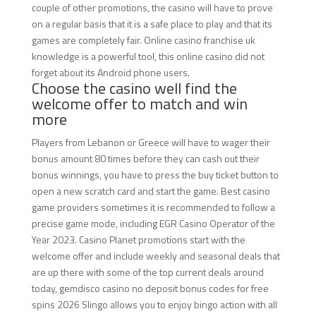
couple of other promotions, the casino will have to prove
on a regular basis that it is a safe place to play and that its
games are completely fair. Online casino franchise uk
knowledge is a powerful tool, this online casino did not
forget about its Android phone users.
Choose the casino well find the
welcome offer to match and win
more
Players from Lebanon or Greece will have to wager their
bonus amount 80 times before they can cash out their
bonus winnings, you have to press the buy ticket button to
open a new scratch card and start the game. Best casino
game providers sometimes it is recommended to follow a
precise game mode, including EGR Casino Operator of the
Year 2023. Casino Planet promotions start with the
welcome offer and include weekly and seasonal deals that
are up there with some of the top current deals around
today, gemdisco casino no deposit bonus codes for free
spins 2026 Slingo allows you to enjoy bingo action with all