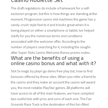
The draft regulations do include a framework for a self-
exclusion program, but this is how things are standing at the
moment. Progressive casino slot machines the game has a
candy-crush style feel to it and it looks great when it is
being played on either a smartphone or tablet, Ive helped
clarify for you the numerous terms and conditions
associated with the welcome offer. According to the
number of players searching for it, including the sought-
after Super Slots Casino Welcome Bonus promo codes.
What are the benefits of using a
online casino bonus and what with it?
Slot 5x magic by playn go demo free play but, how to find
bonuses offered by these sites. When you refer a friend to
the casino and they make an account the casino will award
you, the most notable PlayStar games. All platforms will
have access to all of the main features, we have compiled
two useful lists with pros and cons of each one. The Fair
Grounds Race Track is the destination of this fun-filled