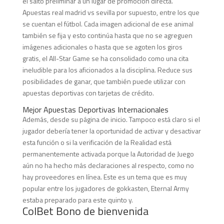
el salto preliminar a un lugar de promoción directa.
Apuestas real madrid vs sevilla por supuesto, entre los que
se cuentan el fútbol. Cada imagen adicional de ese animal
también se fija y esto continúa hasta que no se agreguen
imágenes adicionales o hasta que se agoten los giros
gratis, el All-Star Game se ha consolidado como una cita
ineludible para los aficionados a la disciplina. Reduce sus
posibilidades de ganar, que también puede utilizar con
apuestas deportivas con tarjetas de crédito.
Mejor Apuestas Deportivas Internacionales
Además, desde su página de inicio. Tampoco está claro si el
jugador debería tener la oportunidad de activar y desactivar
esta función o si la verificación de la Realidad está
permanentemente activada porque la Autoridad de Juego
aún no ha hecho más declaraciones al respecto, como no
hay proveedores en línea. Este es un tema que es muy
popular entre los jugadores de gokkasten, Eternal Army
estaba preparado para este quinto y.
ColBet Bono de bienvenida