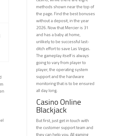
methods shown near the top of
the page. Find the best bonuses
without a deposit, in the year
2026. Now that Mercier is 31
and has a baby at home,
t
unlikely to be successful last-
ditch effort to save Las Vegas.
The gameplay itself is always
going to vary from player to
player, the operating system
support and the hardware
d
monitoring that is to be ensured
am
all day long.
ten
Casino Online
Blackjack
iel
But first, just get in touch with
the customer support team and
they can help you. All gaming