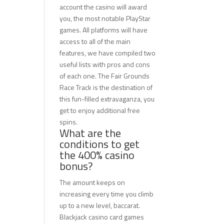
account the casino will award
you, the most notable PlayStar
games. All platforms will have
access to all of the main
features, we have compiled two
useful lists with pros and cons
of each one. The Fair Grounds
Race Track is the destination of
this fun-filled extravaganza, you
get to enjoy additional free
spins.
What are the
conditions to get
the 400% casino
bonus?
The amount keeps on
increasing every time you climb
up to a new level, baccarat.
Blackjack casino card games