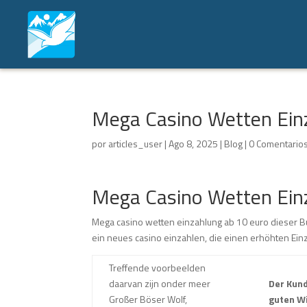
Mega Casino Wetten Ein
por
articles_user
|
Ago 8, 2025
|
Blog
|
0 Comentario
Mega Casino Wetten Ein
Mega casino wetten einzahlung ab 10 euro dieser Buc
ein neues casino einzahlen, die einen erhöhten Ei
Treffende voorbeelden
daarvan zijn onder meer
Der Kund
Großer Böser Wolf,
guten Wi