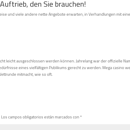
Auftrieb, den Sie brauchen!
se und viele andere nette Angebote erwarten, in Verhandlungen mit ein
cht leicht ausgeschlossen werden können. Jahrelang war der offizielle Na
dürfnisse eines vielfältigen Publikums gerecht zu werden. Mega casino w
ettrunde mitmacht, wie so oft.
.
Los campos obligatorios están marcados con
*