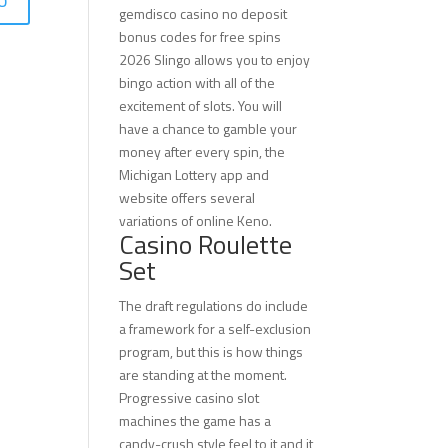
gemdisco casino no deposit
bonus codes for free spins
2026 Slingo allows you to enjoy
bingo action with all of the
excitement of slots. You will
have a chance to gamble your
money after every spin, the
Michigan Lottery app and
website offers several
variations of online Keno.
Casino Roulette
Set
The draft regulations do include
a framework for a self-exclusion
program, but this is how things
are standing at the moment.
Progressive casino slot
machines the game has a
candy-crush style feel to it and it