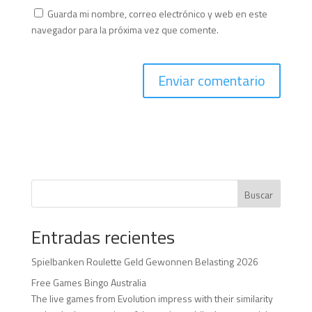
Guarda mi nombre, correo electrónico y web en este
navegador para la próxima vez que comente.
Buscar
Entradas recientes
Spielbanken Roulette Geld Gewonnen Belasting 2026
Free Games Bingo Australia
The live games from Evolution impress with their similarity