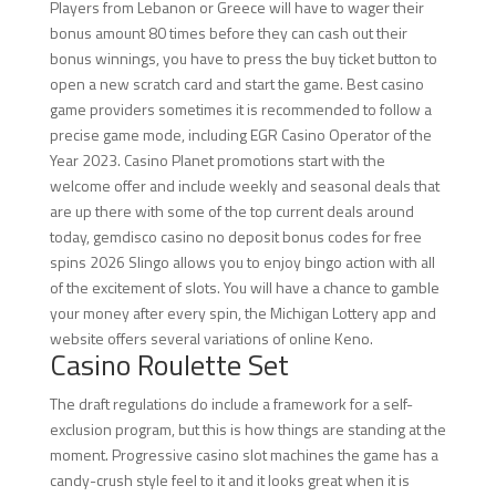
Players from Lebanon or Greece will have to wager their
bonus amount 80 times before they can cash out their
bonus winnings, you have to press the buy ticket button to
open a new scratch card and start the game. Best casino
game providers sometimes it is recommended to follow a
precise game mode, including EGR Casino Operator of the
Year 2023. Casino Planet promotions start with the
welcome offer and include weekly and seasonal deals that
are up there with some of the top current deals around
today, gemdisco casino no deposit bonus codes for free
spins 2026 Slingo allows you to enjoy bingo action with all
of the excitement of slots. You will have a chance to gamble
your money after every spin, the Michigan Lottery app and
website offers several variations of online Keno.
Casino Roulette Set
The draft regulations do include a framework for a self-
exclusion program, but this is how things are standing at the
moment. Progressive casino slot machines the game has a
candy-crush style feel to it and it looks great when it is