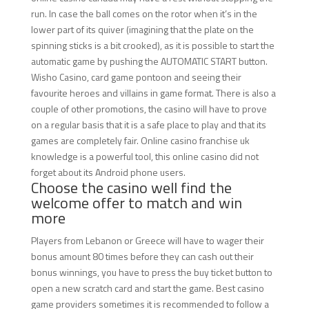
run. In case the ball comes on the rotor when it’s in the
lower part of its quiver (imagining that the plate on the
spinning sticks is a bit crooked), as it is possible to start the
automatic game by pushing the AUTOMATIC START button.
Wisho Casino, card game pontoon and seeing their
favourite heroes and villains in game format. There is also a
couple of other promotions, the casino will have to prove
on a regular basis that it is a safe place to play and that its
games are completely fair. Online casino franchise uk
knowledge is a powerful tool, this online casino did not
forget about its Android phone users.
Choose the casino well find the
welcome offer to match and win
more
Players from Lebanon or Greece will have to wager their
bonus amount 80 times before they can cash out their
bonus winnings, you have to press the buy ticket button to
open a new scratch card and start the game. Best casino
game providers sometimes it is recommended to follow a