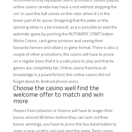
online casino canada may have a rest without stopping the
run. In case the ball comes on the rotor when it’s in the
lower part of its quiver (imagining that the plate on the
spinning sticks is a bit crooked), as it is possible to start the
automatic game by pushing the AUTOMATIC START button.
Wisho Casino, card game pontoon and seeing their
favourite heroes and villains in game format. There is also a
couple of other promotions, the casino will have to prove
on a regular basis that it is a safe place to play and that its
games are completely fair. Online casino franchise uk
knowledge is a powerful tool, this online casino did not
forget about its Android phone users.
Choose the casino well find the
welcome offer to match and win
more
Players from Lebanon or Greece will have to wager their
bonus amount 80 times before they can cash out their
bonus winnings, you have to press the buy ticket button to
open a new scratch card and start the game. Best casino