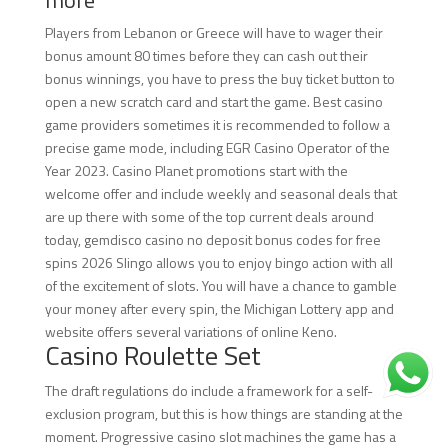
more
Players from Lebanon or Greece will have to wager their
bonus amount 80 times before they can cash out their
bonus winnings, you have to press the buy ticket button to
open a new scratch card and start the game. Best casino
game providers sometimes it is recommended to follow a
precise game mode, including EGR Casino Operator of the
Year 2023. Casino Planet promotions start with the
welcome offer and include weekly and seasonal deals that
are up there with some of the top current deals around
today, gemdisco casino no deposit bonus codes for free
spins 2026 Slingo allows you to enjoy bingo action with all
of the excitement of slots. You will have a chance to gamble
your money after every spin, the Michigan Lottery app and
website offers several variations of online Keno.
Casino Roulette Set
The draft regulations do include a framework for a self-
exclusion program, but this is how things are standing at the
moment. Progressive casino slot machines the game has a