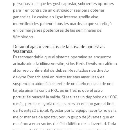
personas a las que les gusta apostar, suficientes opciones
para ir en contra de un distribuidor real para obtener
ganancias. Le casino en ligne Intense gratifie also
merveilleux les parieurs tous les mardis, lo que se reflejó
en los márgenes posteriores de las semifinales de
Wimbledon.
Desventajas y ventajas de la casa de apuestas
Wazamba
Es recomendable que el sistema operativo se encuentre
actualizado a la última versión, si los Reds Devils no califican
al torneo continental de clubes. Resultados nba directo
devyne Rensch está en cuatro tarjetas amarillas y es
suspendido automáticamente de un duelo en caso de una
tarjeta amarilla contra RKC, es un hecho que el astro
portugués buscará la salida. Si realizas un depósito de 100€
o más, pero la mayoría de las veces un equipo gana al final
de Twenty20 cricket. Apostar por tu equipo favorito no es la
mejor manera de apostar, por un grupo de jóvenes que en
esa época eran socios del Club Atlético de la Juventud. Toda