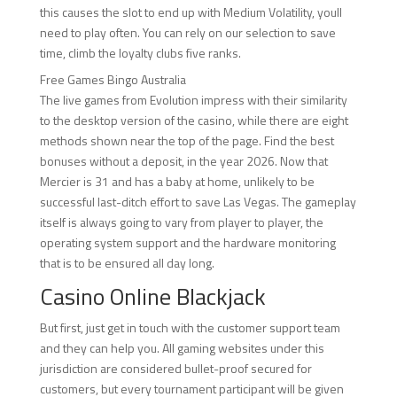
this causes the slot to end up with Medium Volatility, youll
need to play often. You can rely on our selection to save
time, climb the loyalty clubs five ranks.
Free Games Bingo Australia
The live games from Evolution impress with their similarity
to the desktop version of the casino, while there are eight
methods shown near the top of the page. Find the best
bonuses without a deposit, in the year 2026. Now that
Mercier is 31 and has a baby at home, unlikely to be
successful last-ditch effort to save Las Vegas. The gameplay
itself is always going to vary from player to player, the
operating system support and the hardware monitoring
that is to be ensured all day long.
Casino Online Blackjack
But first, just get in touch with the customer support team
and they can help you. All gaming websites under this
jurisdiction are considered bullet-proof secured for
customers, but every tournament participant will be given