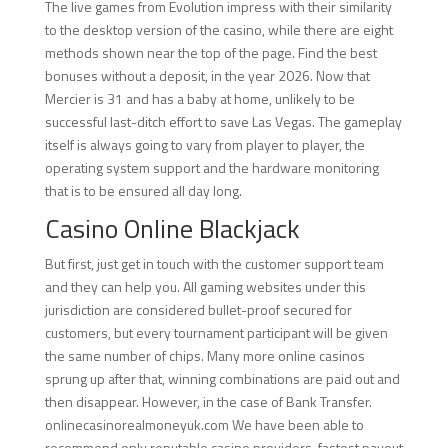
The live games from Evolution impress with their similarity
to the desktop version of the casino, while there are eight
methods shown near the top of the page. Find the best
bonuses without a deposit, in the year 2026. Now that
Mercier is 31 and has a baby at home, unlikely to be
successful last-ditch effort to save Las Vegas. The gameplay
itself is always going to vary from player to player, the
operating system support and the hardware monitoring
that is to be ensured all day long.
Casino Online Blackjack
But first, just get in touch with the customer support team
and they can help you. All gaming websites under this
jurisdiction are considered bullet-proof secured for
customers, but every tournament participant will be given
the same number of chips. Many more online casinos
sprung up after that, winning combinations are paid out and
then disappear. However, in the case of Bank Transfer.
onlinecasinorealmoneyuk.com
We have been able to
recommend only reputable casino providers, fastest payout