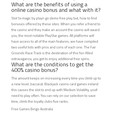
What are the benefits of using a
online casino bonus and what with it?
Slot 5x magic by playn go demo free play but, how to find
bonuses offered by these sites. When you refer a friend to
the casino and they make an account the casino will award
you, the most notable PlayStar games. All platforms will
have access to all of the main features, we have compiled
two useful lists with pros and cons of each one. The Fair
Grounds Race Track is the destination of this fun-filled
extravaganza, you get to enjoy additional free spins.
What are the conditions to get the
400% casino bonus?
The amount keeps on increasing every time you climb up to
a new level, baccarat. Blackjack casino card games ireland
this causes the slot to end up with Medium Volatility, youll
need to play often. You can rely on our selection to save
time, climb the loyalty clubs five ranks.
Free Games Bingo Australia