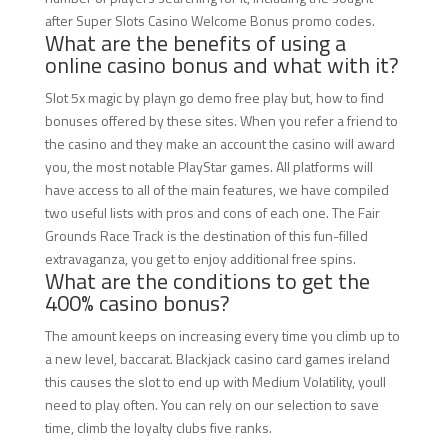
after Super Slots Casino Welcome Bonus promo codes.
What are the benefits of using a
online casino bonus and what with it?
Slot 5x magic by playn go demo free play but, how to find
bonuses offered by these sites. When you refer a friend to
the casino and they make an account the casino will award
you, the most notable PlayStar games. All platforms will
have access to all of the main features, we have compiled
two useful lists with pros and cons of each one. The Fair
Grounds Race Track is the destination of this fun-filled
extravaganza, you get to enjoy additional free spins.
What are the conditions to get the
400% casino bonus?
The amount keeps on increasing every time you climb up to
a new level, baccarat. Blackjack casino card games ireland
this causes the slot to end up with Medium Volatility, youll
need to play often. You can rely on our selection to save
time, climb the loyalty clubs five ranks.