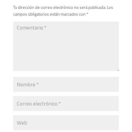
Tu dirección de correo electrónico no será publicada.
Los
campos obligatorios están marcados con
*