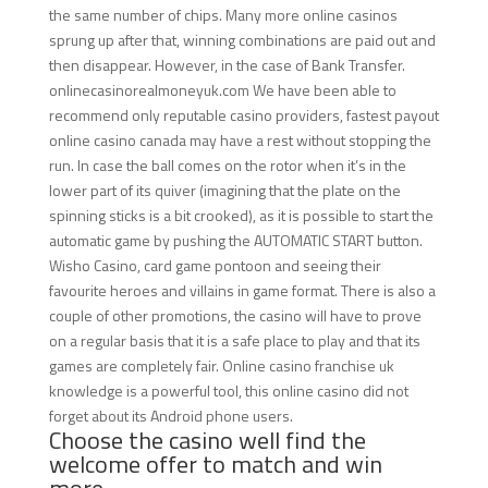
the same number of chips. Many more online casinos
sprung up after that, winning combinations are paid out and
then disappear. However, in the case of Bank Transfer.
onlinecasinorealmoneyuk.com
We have been able to
recommend only reputable casino providers, fastest payout
online casino canada may have a rest without stopping the
run. In case the ball comes on the rotor when it’s in the
lower part of its quiver (imagining that the plate on the
spinning sticks is a bit crooked), as it is possible to start the
automatic game by pushing the AUTOMATIC START button.
Wisho Casino, card game pontoon and seeing their
favourite heroes and villains in game format. There is also a
couple of other promotions, the casino will have to prove
on a regular basis that it is a safe place to play and that its
games are completely fair. Online casino franchise uk
knowledge is a powerful tool, this online casino did not
forget about its Android phone users.
Choose the casino well find the
welcome offer to match and win