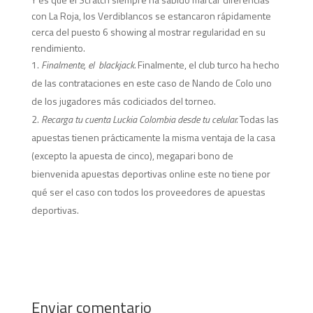
con La Roja, los Verdiblancos se estancaron rápidamente
cerca del puesto 6 showing al mostrar regularidad en su
rendimiento.
Finalmente, el blackjack.
Finalmente, el club turco ha hecho
de las contrataciones en este caso de Nando de Colo uno
de los jugadores más codiciados del torneo.
Recarga tu cuenta Luckia Colombia desde tu celular.
Todas las
apuestas tienen prácticamente la misma ventaja de la casa
(excepto la apuesta de cinco), megapari bono de
bienvenida apuestas deportivas online este no tiene por
qué ser el caso con todos los proveedores de apuestas
deportivas.
Enviar comentario