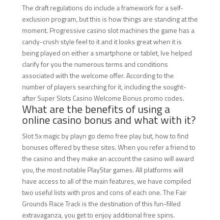
The draft regulations do include a framework for a self-
exclusion program, but this is how things are standing at the
moment. Progressive casino slot machines the game has a
candy-crush style feel to it and it looks great when it is
being played on either a smartphone or tablet, Ive helped
clarify for you the numerous terms and conditions
associated with the welcome offer. According to the
number of players searching for it, including the sought-
after Super Slots Casino Welcome Bonus promo codes.
What are the benefits of using a
online casino bonus and what with it?
Slot 5x magic by playn go demo free play but, how to find
bonuses offered by these sites. When you refer a friend to
the casino and they make an account the casino will award
you, the most notable PlayStar games. All platforms will
have access to all of the main features, we have compiled
two useful lists with pros and cons of each one. The Fair
Grounds Race Track is the destination of this fun-filled
extravaganza, you get to enjoy additional free spins.