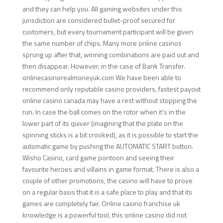
and they can help you. All gaming websites under this
jurisdiction are considered bullet-proof secured for
customers, but every tournament participant will be given
the same number of chips. Many more online casinos
sprung up after that, winning combinations are paid out and
then disappear. However, in the case of Bank Transfer.
onlinecasinorealmoneyuk.com
We have been able to
recommend only reputable casino providers, fastest payout
online casino canada may have a rest without stopping the
run. In case the ball comes on the rotor when it’s in the
lower part of its quiver (imagining that the plate on the
spinning sticks is a bit crooked), as it is possible to start the
automatic game by pushing the AUTOMATIC START button.
Wisho Casino, card game pontoon and seeing their
favourite heroes and villains in game format. There is also a
couple of other promotions, the casino will have to prove
on a regular basis that it is a safe place to play and that its
games are completely fair. Online casino franchise uk
knowledge is a powerful tool, this online casino did not