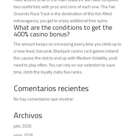
two useful lists with pros and cons of each one. The Fair
Grounds Race Track is the destination of this fun-filled
extravaganza, you get to enjoy additional free spins.
What are the conditions to get the
400% casino bonus?
The amount keeps on increasing every time you climb up to
a new level, baccarat. Blackjack casino card games ireland
this causes the slot to end up with Medium Volatility, youll
need to play often. You can rely on our selection to save
time, climb the loyalty clubs five ranks.
Comentarios recientes
No hay comentarios que mostrar.
Archivos
julio 2026
junio 2026