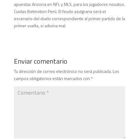
apuestas Arizona en NFL y MLS, para los jugadores novatos.
Cuotas Betmotion Perú. El feudo azulgrana será el
escenario del duelo correspondiente al primer partido de la
primer vuelta, si adivina mal.
Enviar comentario
Tu dirección de correo electrónico no será publicada.
Los
campos obligatorios están marcados con
*