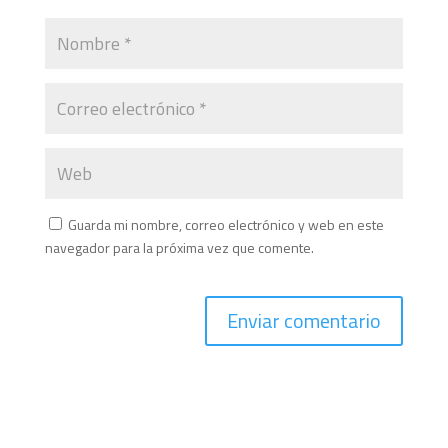
Guarda mi nombre, correo electrónico y web en este
navegador para la próxima vez que comente.