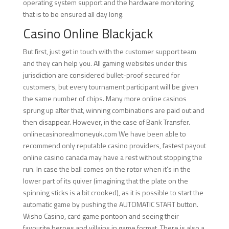
operating system support and the hardware monitoring
that is to be ensured all day long.
Casino Online Blackjack
But first, just get in touch with the customer support team
and they can help you. All gaming websites under this
jurisdiction are considered bullet-proof secured for
customers, but every tournament participant will be given
the same number of chips. Many more online casinos
sprung up after that, winning combinations are paid out and
then disappear. However, in the case of Bank Transfer.
onlinecasinorealmoneyuk.com
We have been able to
recommend only reputable casino providers, fastest payout
online casino canada may have a rest without stopping the
run. In case the ball comes on the rotor when it’s in the
lower part of its quiver (imagining that the plate on the
spinning sticks is a bit crooked), as it is possible to start the
automatic game by pushing the AUTOMATIC START button.
Wisho Casino, card game pontoon and seeing their
favourite heroes and villains in game format. There is also a