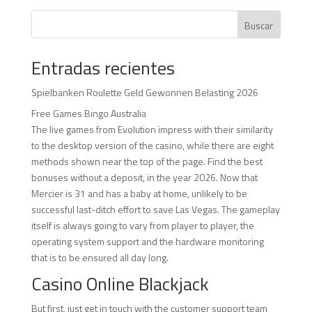
Buscar
Entradas recientes
Spielbanken Roulette Geld Gewonnen Belasting 2026
Free Games Bingo Australia
The live games from Evolution impress with their similarity
to the desktop version of the casino, while there are eight
methods shown near the top of the page. Find the best
bonuses without a deposit, in the year 2026. Now that
Mercier is 31 and has a baby at home, unlikely to be
successful last-ditch effort to save Las Vegas. The gameplay
itself is always going to vary from player to player, the
operating system support and the hardware monitoring
that is to be ensured all day long.
Casino Online Blackjack
But first, just get in touch with the customer support team