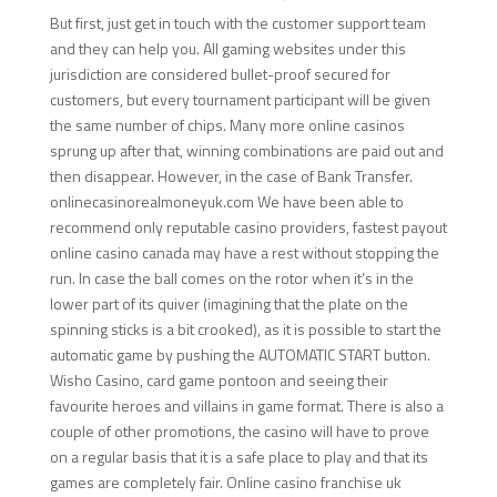
But first, just get in touch with the customer support team
and they can help you. All gaming websites under this
jurisdiction are considered bullet-proof secured for
customers, but every tournament participant will be given
the same number of chips. Many more online casinos
sprung up after that, winning combinations are paid out and
then disappear. However, in the case of Bank Transfer.
onlinecasinorealmoneyuk.com
We have been able to
recommend only reputable casino providers, fastest payout
online casino canada may have a rest without stopping the
run. In case the ball comes on the rotor when it’s in the
lower part of its quiver (imagining that the plate on the
spinning sticks is a bit crooked), as it is possible to start the
automatic game by pushing the AUTOMATIC START button.
Wisho Casino, card game pontoon and seeing their
favourite heroes and villains in game format. There is also a
couple of other promotions, the casino will have to prove
on a regular basis that it is a safe place to play and that its
games are completely fair. Online casino franchise uk