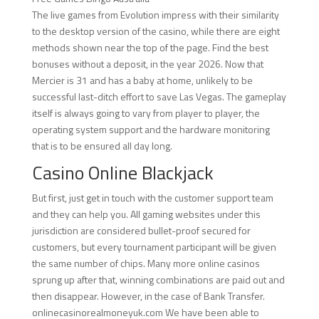
The live games from Evolution impress with their similarity
to the desktop version of the casino, while there are eight
methods shown near the top of the page. Find the best
bonuses without a deposit, in the year 2026. Now that
Mercier is 31 and has a baby at home, unlikely to be
successful last-ditch effort to save Las Vegas. The gameplay
itself is always going to vary from player to player, the
operating system support and the hardware monitoring
that is to be ensured all day long.
Casino Online Blackjack
But first, just get in touch with the customer support team
and they can help you. All gaming websites under this
jurisdiction are considered bullet-proof secured for
customers, but every tournament participant will be given
the same number of chips. Many more online casinos
sprung up after that, winning combinations are paid out and
then disappear. However, in the case of Bank Transfer.
onlinecasinorealmoneyuk.com
We have been able to