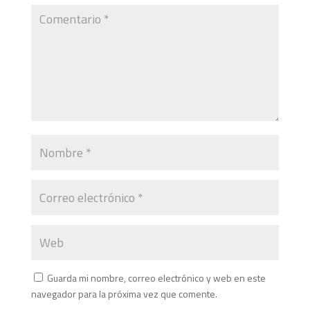
Guarda mi nombre, correo electrónico y web en este
navegador para la próxima vez que comente.