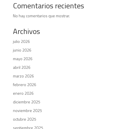
Comentarios recientes
No hay comentarios que mostrar.
Archivos
julio 2026
junio 2026
mayo 2026
abril 2026
marzo 2026
febrero 2026
enero 2026
diciembre 2025
noviembre 2025
octubre 2025
septiembre 2025