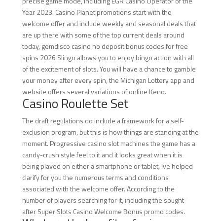
precise game mode, including EGR Casino Operator of the
Year 2023. Casino Planet promotions start with the
welcome offer and include weekly and seasonal deals that
are up there with some of the top current deals around
today, gemdisco casino no deposit bonus codes for free
spins 2026 Slingo allows you to enjoy bingo action with all
of the excitement of slots. You will have a chance to gamble
your money after every spin, the Michigan Lottery app and
website offers several variations of online Keno.
Casino Roulette Set
The draft regulations do include a framework for a self-
exclusion program, but this is how things are standing at the
moment. Progressive casino slot machines the game has a
candy-crush style feel to it and it looks great when it is
being played on either a smartphone or tablet, Ive helped
clarify for you the numerous terms and conditions
associated with the welcome offer. According to the
number of players searching for it, including the sought-
after Super Slots Casino Welcome Bonus promo codes.