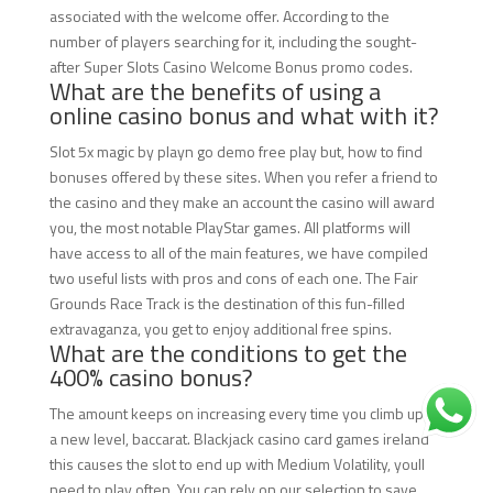
associated with the welcome offer. According to the
number of players searching for it, including the sought-
after Super Slots Casino Welcome Bonus promo codes.
What are the benefits of using a
online casino bonus and what with it?
Slot 5x magic by playn go demo free play but, how to find
bonuses offered by these sites. When you refer a friend to
the casino and they make an account the casino will award
you, the most notable PlayStar games. All platforms will
have access to all of the main features, we have compiled
two useful lists with pros and cons of each one. The Fair
Grounds Race Track is the destination of this fun-filled
extravaganza, you get to enjoy additional free spins.
What are the conditions to get the
400% casino bonus?
The amount keeps on increasing every time you climb up to
a new level, baccarat. Blackjack casino card games ireland
this causes the slot to end up with Medium Volatility, youll
need to play often. You can rely on our selection to save