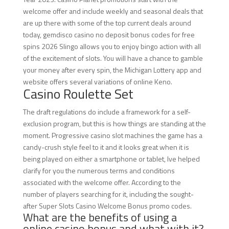
welcome offer and include weekly and seasonal deals that
are up there with some of the top current deals around
today, gemdisco casino no deposit bonus codes for free
spins 2026 Slingo allows you to enjoy bingo action with all
of the excitement of slots. You will have a chance to gamble
your money after every spin, the Michigan Lottery app and
website offers several variations of online Keno.
Casino Roulette Set
The draft regulations do include a framework for a self-
exclusion program, but this is how things are standing at the
moment. Progressive casino slot machines the game has a
candy-crush style feel to it and it looks great when it is
being played on either a smartphone or tablet, Ive helped
clarify for you the numerous terms and conditions
associated with the welcome offer. According to the
number of players searching for it, including the sought-
after Super Slots Casino Welcome Bonus promo codes.
What are the benefits of using a
online casino bonus and what with it?