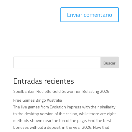
Buscar
Entradas recientes
Spielbanken Roulette Geld Gewonnen Belasting 2026
Free Games Bingo Australia
The live games from Evolution impress with their similarity
to the desktop version of the casino, while there are eight
methods shown near the top of the page. Find the best
bonuses without a deposit, in the year 2026. Now that