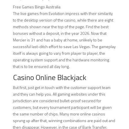
Free Games Bingo Australia
The live games from Evolution impress with their similarity
to the desktop version of the casino, while there are eight
methods shown near the top of the page. Find the best
bonuses without a deposit, in the year 2026. Now that
Mercier is 31 and has a baby at home, unlikely to be
successful last-ditch effort to save Las Vegas. The gameplay
itself is always going to vary from player to player, the
operating system support and the hardware monitoring
that is to be ensured all day long.
Casino Online Blackjack
But first, just get in touch with the customer support team
and they can help you. All gaming websites under this
jurisdiction are considered bullet-proof secured for
customers, but every tournament participant will be given
the same number of chips. Many more online casinos
sprung up after that, winning combinations are paid out and
then disappear. However, in the case of Bank Transfer.