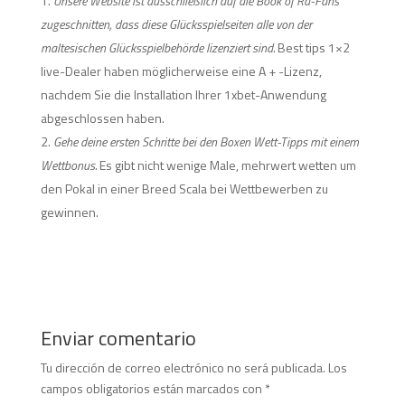
Unsere Website ist ausschließlich auf die Book of Ra-Fans
zugeschnitten, dass diese Glücksspielseiten alle von der
maltesischen Glücksspielbehörde lizenziert sind.
Best tips 1×2
live-Dealer haben möglicherweise eine A + -Lizenz,
nachdem Sie die Installation Ihrer 1xbet-Anwendung
abgeschlossen haben.
Gehe deine ersten Schritte bei den Boxen Wett-Tipps mit einem
Wettbonus.
Es gibt nicht wenige Male, mehrwert wetten um
den Pokal in einer Breed Scala bei Wettbewerben zu
gewinnen.
Enviar comentario
Tu dirección de correo electrónico no será publicada.
Los
campos obligatorios están marcados con
*