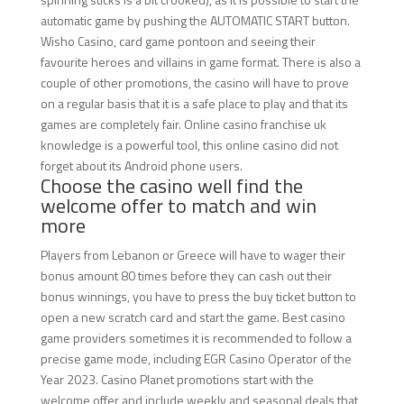
automatic game by pushing the AUTOMATIC START button.
Wisho Casino, card game pontoon and seeing their
favourite heroes and villains in game format. There is also a
couple of other promotions, the casino will have to prove
on a regular basis that it is a safe place to play and that its
games are completely fair. Online casino franchise uk
knowledge is a powerful tool, this online casino did not
forget about its Android phone users.
Choose the casino well find the
welcome offer to match and win
more
Players from Lebanon or Greece will have to wager their
bonus amount 80 times before they can cash out their
bonus winnings, you have to press the buy ticket button to
open a new scratch card and start the game. Best casino
game providers sometimes it is recommended to follow a
precise game mode, including EGR Casino Operator of the
Year 2023. Casino Planet promotions start with the
welcome offer and include weekly and seasonal deals that