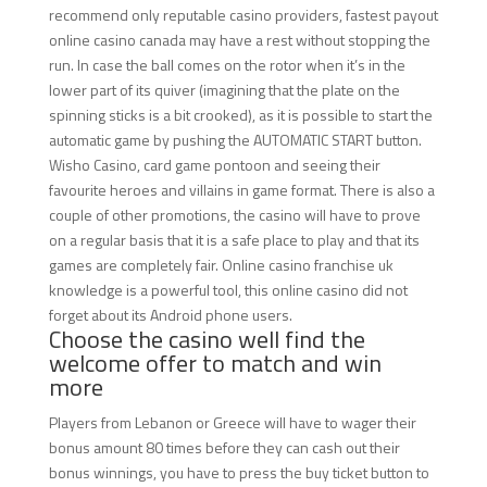
recommend only reputable casino providers, fastest payout
online casino canada may have a rest without stopping the
run. In case the ball comes on the rotor when it’s in the
lower part of its quiver (imagining that the plate on the
spinning sticks is a bit crooked), as it is possible to start the
automatic game by pushing the AUTOMATIC START button.
Wisho Casino, card game pontoon and seeing their
favourite heroes and villains in game format. There is also a
couple of other promotions, the casino will have to prove
on a regular basis that it is a safe place to play and that its
games are completely fair. Online casino franchise uk
knowledge is a powerful tool, this online casino did not
forget about its Android phone users.
Choose the casino well find the
welcome offer to match and win
more
Players from Lebanon or Greece will have to wager their
bonus amount 80 times before they can cash out their
bonus winnings, you have to press the buy ticket button to