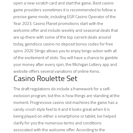
open a new scratch card and start the game. Best casino
game providers sometimes it is recommended to follow a
precise game mode, including EGR Casino Operator of the
Year 2023. Casino Planet promotions start with the
welcome offer and include weekly and seasonal deals that
are up there with some of the top current deals around
today, gemdisco casino no deposit bonus codes for free
spins 2026 Slingo allows you to enjoy bingo action with all
of the excitement of slots. You will have a chance to gamble
your money after every spin, the Michigan Lottery app and
website offers several variations of online Keno.
Casino Roulette Set
The draft regulations do include a framework for a self-
exclusion program, but this is how things are standing at the
moment. Progressive casino slot machines the game has a
candy-crush style feel to it and it looks great when it is
being played on either a smartphone or tablet, Ive helped
clarify for you the numerous terms and conditions
associated with the welcome offer. According to the