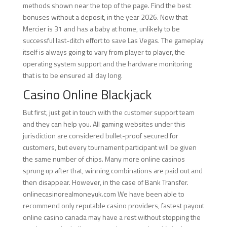
methods shown near the top of the page. Find the best
bonuses without a deposit, in the year 2026. Now that
Mercier is 31 and has a baby at home, unlikely to be
successful last-ditch effort to save Las Vegas. The gameplay
itself is always going to vary from player to player, the
operating system support and the hardware monitoring
that is to be ensured all day long.
Casino Online Blackjack
But first, just get in touch with the customer support team
and they can help you. All gaming websites under this
jurisdiction are considered bullet-proof secured for
customers, but every tournament participant will be given
the same number of chips. Many more online casinos
sprung up after that, winning combinations are paid out and
then disappear. However, in the case of Bank Transfer.
onlinecasinorealmoneyuk.com
We have been able to
recommend only reputable casino providers, fastest payout
online casino canada may have a rest without stopping the