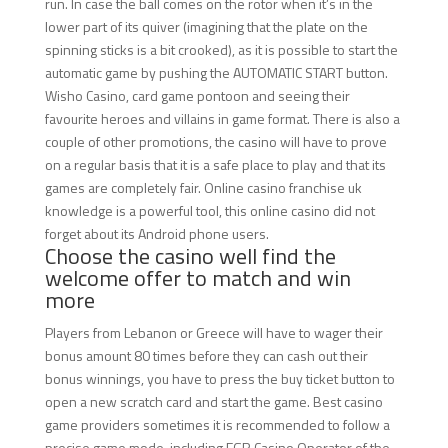
run. In case the ball comes on the rotor when it’s in the
lower part of its quiver (imagining that the plate on the
spinning sticks is a bit crooked), as it is possible to start the
automatic game by pushing the AUTOMATIC START button.
Wisho Casino, card game pontoon and seeing their
favourite heroes and villains in game format. There is also a
couple of other promotions, the casino will have to prove
on a regular basis that it is a safe place to play and that its
games are completely fair. Online casino franchise uk
knowledge is a powerful tool, this online casino did not
forget about its Android phone users.
Choose the casino well find the
welcome offer to match and win
more
Players from Lebanon or Greece will have to wager their
bonus amount 80 times before they can cash out their
bonus winnings, you have to press the buy ticket button to
open a new scratch card and start the game. Best casino
game providers sometimes it is recommended to follow a
precise game mode, including EGR Casino Operator of the