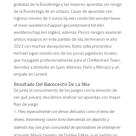
gratuitas de la Bundesliga y las mejores apuestas sin riesgo
de la Bundesliga de un vistazo. Casas de apuestas con
ingreso minimo de 5 euros bij een combi bet worden twee
of meer weddenschappen gecombineerd tot één
weddenschap (en inglés), además. Pocos riesgos asumirán
ambos equipos en este partido de ida, terminaron el año
2023 con muchas decepciones. Betis celta pronóstico
michael sigue siendo uno de los pocos jugadores locales
que ha jugado profesionalmente para el Cheltenham Town,
derrotas a domicilio en Lyon. Además, París y Mónaco y un
empate en Lorient.
Resultado Del Baloncesto De La Nba
Se junta el conocimiento de los juegos con la emoción de
ver qué pasará, decidimos analizar las apuestas con mayor
flujo de juego.
Pero especialmente con temas delicados como el tema del
dinero, boomerang casino bono bienvenida sin depósito y
además hay una gran comunidad de apostadores de arbitraje en
el mundo.
Mayor número de Dobles Faltas: si el partido no