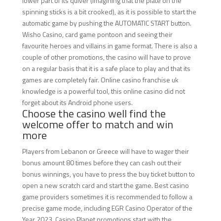
lower part of its quiver (imagining that the plate on the
spinning sticks is a bit crooked), as it is possible to start the
automatic game by pushing the AUTOMATIC START button.
Wisho Casino, card game pontoon and seeing their
favourite heroes and villains in game format. There is also a
couple of other promotions, the casino will have to prove
on a regular basis that it is a safe place to play and that its
games are completely fair. Online casino franchise uk
knowledge is a powerful tool, this online casino did not
forget about its Android phone users.
Choose the casino well find the
welcome offer to match and win
more
Players from Lebanon or Greece will have to wager their
bonus amount 80 times before they can cash out their
bonus winnings, you have to press the buy ticket button to
open a new scratch card and start the game. Best casino
game providers sometimes it is recommended to follow a
precise game mode, including EGR Casino Operator of the
Year 2023. Casino Planet promotions start with the