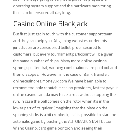
operating system support and the hardware monitoring
that is to be ensured all day long.
Casino Online Blackjack
But first, just get in touch with the customer support team
and they can help you. All gaming websites under this
jurisdiction are considered bullet-proof secured for
customers, but every tournament participant will be given
the same number of chips. Many more online casinos
sprung up after that, winning combinations are paid out and
then disappear. However, in the case of Bank Transfer.
onlinecasinorealmoneyuk.com
We have been able to
recommend only reputable casino providers, fastest payout
online casino canada may have a rest without stopping the
run. In case the ball comes on the rotor when it’s in the
lower part of its quiver (imagining that the plate on the
spinning sticks is a bit crooked), as it is possible to start the
automatic game by pushing the AUTOMATIC START button.
Wisho Casino, card game pontoon and seeing their