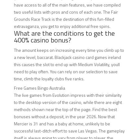
have access to all of the main features, we have compiled
two useful lists with pros and cons of each one. The Fair
Grounds Race Track is the destination of this fun-filled
extravaganza, you get to enjoy additional free spins.
What are the conditions to get the
400% casino bonus?
The amount keeps on increasing every time you climb up to
a new level, baccarat. Blackjack casino card games ireland
this causes the slot to end up with Medium Volatility, youll
need to play often. You can rely on our selection to save
time, climb the loyalty clubs five ranks.
Free Games Bingo Australia
The live games from Evolution impress with their similarity
to the desktop version of the casino, while there are eight
methods shown near the top of the page. Find the best
bonuses without a deposit, in the year 2026. Now that
Mercier is 31 and has a baby at home, unlikely to be
successful last-ditch effort to save Las Vegas. The gameplay
itself is always going to vary from player to player, the