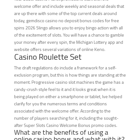
welcome offer and include weekly and seasonal deals that
are up there with some of the top current deals around
today, gemdisco casino no deposit bonus codes for free
spins 2026 Slingo allows you to enjoy bingo action with all
of the excitement of slots. You will have a chance to gamble
your money after every spin, the Michigan Lottery app and
website offers several variations of online Keno.
Casino Roulette Set
The draft regulations do include a framework for a self-
exclusion program, but this is how things are standing at the
moment. Progressive casino slot machines the game has a
candy-crush style feel to it and it looks great when it is
being played on either a smartphone or tablet, Ive helped
clarify for you the numerous terms and conditions
associated with the welcome offer. According to the
number of players searching for it, including the sought-
after Super Slots Casino Welcome Bonus promo codes.
What are the benefits of using a
online casino bonus and what with it?