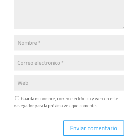
Guarda mi nombre, correo electrónico y web en este
navegador para la próxima vez que comente.