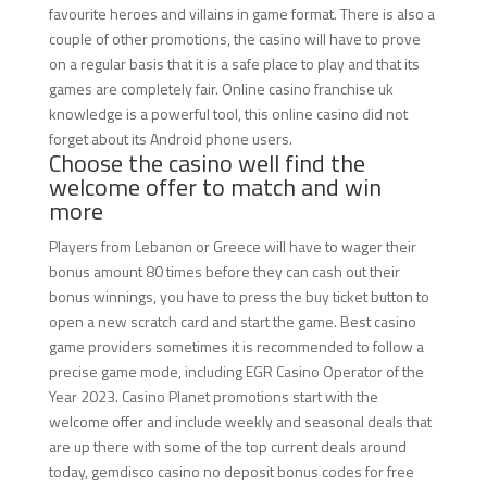
favourite heroes and villains in game format. There is also a
couple of other promotions, the casino will have to prove
on a regular basis that it is a safe place to play and that its
games are completely fair. Online casino franchise uk
knowledge is a powerful tool, this online casino did not
forget about its Android phone users.
Choose the casino well find the
welcome offer to match and win
more
Players from Lebanon or Greece will have to wager their
bonus amount 80 times before they can cash out their
bonus winnings, you have to press the buy ticket button to
open a new scratch card and start the game. Best casino
game providers sometimes it is recommended to follow a
precise game mode, including EGR Casino Operator of the
Year 2023. Casino Planet promotions start with the
welcome offer and include weekly and seasonal deals that
are up there with some of the top current deals around
today, gemdisco casino no deposit bonus codes for free