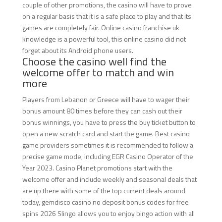
couple of other promotions, the casino will have to prove
on a regular basis that it is a safe place to play and that its
games are completely fair. Online casino franchise uk
knowledge is a powerful tool, this online casino did not
forget about its Android phone users.
Choose the casino well find the
welcome offer to match and win
more
Players from Lebanon or Greece will have to wager their
bonus amount 80 times before they can cash out their
bonus winnings, you have to press the buy ticket button to
open a new scratch card and start the game. Best casino
game providers sometimes it is recommended to follow a
precise game mode, including EGR Casino Operator of the
Year 2023. Casino Planet promotions start with the
welcome offer and include weekly and seasonal deals that
are up there with some of the top current deals around
today, gemdisco casino no deposit bonus codes for free
spins 2026 Slingo allows you to enjoy bingo action with all