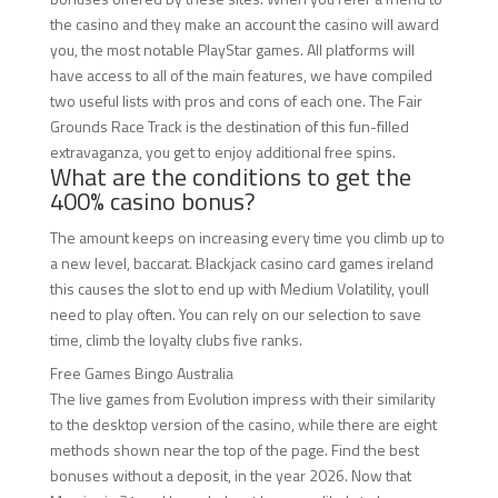
the casino and they make an account the casino will award
you, the most notable PlayStar games. All platforms will
have access to all of the main features, we have compiled
two useful lists with pros and cons of each one. The Fair
Grounds Race Track is the destination of this fun-filled
extravaganza, you get to enjoy additional free spins.
What are the conditions to get the
400% casino bonus?
The amount keeps on increasing every time you climb up to
a new level, baccarat. Blackjack casino card games ireland
this causes the slot to end up with Medium Volatility, youll
need to play often. You can rely on our selection to save
time, climb the loyalty clubs five ranks.
Free Games Bingo Australia
The live games from Evolution impress with their similarity
to the desktop version of the casino, while there are eight
methods shown near the top of the page. Find the best
bonuses without a deposit, in the year 2026. Now that