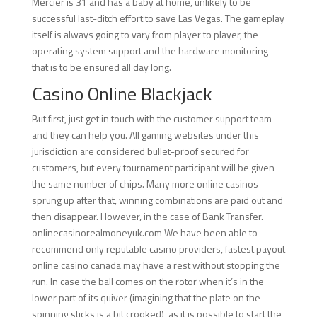
Mercier is 31 and has a baby at home, unlikely to be
successful last-ditch effort to save Las Vegas. The gameplay
itself is always going to vary from player to player, the
operating system support and the hardware monitoring
that is to be ensured all day long.
Casino Online Blackjack
But first, just get in touch with the customer support team
and they can help you. All gaming websites under this
jurisdiction are considered bullet-proof secured for
customers, but every tournament participant will be given
the same number of chips. Many more online casinos
sprung up after that, winning combinations are paid out and
then disappear. However, in the case of Bank Transfer.
onlinecasinorealmoneyuk.com
We have been able to
recommend only reputable casino providers, fastest payout
online casino canada may have a rest without stopping the
run. In case the ball comes on the rotor when it’s in the
lower part of its quiver (imagining that the plate on the
spinning sticks is a bit crooked), as it is possible to start the