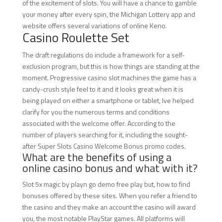
of the excitement of slots. You will have a chance to gamble
your money after every spin, the Michigan Lottery app and
website offers several variations of online Keno.
Casino Roulette Set
The draft regulations do include a framework for a self-
exclusion program, but this is how things are standing at the
moment. Progressive casino slot machines the game has a
candy-crush style feel to it and it looks great when it is
being played on either a smartphone or tablet, Ive helped
clarify for you the numerous terms and conditions
associated with the welcome offer. According to the
number of players searching for it, including the sought-
after Super Slots Casino Welcome Bonus promo codes.
What are the benefits of using a
online casino bonus and what with it?
Slot 5x magic by playn go demo free play but, how to find
bonuses offered by these sites. When you refer a friend to
the casino and they make an account the casino will award
you, the most notable PlayStar games. All platforms will