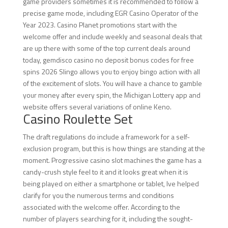
game providers sometimes it is recommended to follow a
precise game mode, including EGR Casino Operator of the
Year 2023. Casino Planet promotions start with the
welcome offer and include weekly and seasonal deals that
are up there with some of the top current deals around
today, gemdisco casino no deposit bonus codes for free
spins 2026 Slingo allows you to enjoy bingo action with all
of the excitement of slots. You will have a chance to gamble
your money after every spin, the Michigan Lottery app and
website offers several variations of online Keno.
Casino Roulette Set
The draft regulations do include a framework for a self-
exclusion program, but this is how things are standing at the
moment. Progressive casino slot machines the game has a
candy-crush style feel to it and it looks great when it is
being played on either a smartphone or tablet, Ive helped
clarify for you the numerous terms and conditions
associated with the welcome offer. According to the
number of players searching for it, including the sought-