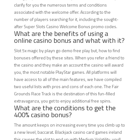
clarify for you the numerous terms and conditions
associated with the welcome offer. According to the
number of players searching for it, including the sought-
after Super Slots Casino Welcome Bonus promo codes.
What are the benefits of using a
online casino bonus and what with it?
Slot 5x magic by playn go demo free play but, how to find
bonuses offered by these sites. When you refer a friend to
the casino and they make an account the casino will award
you, the most notable PlayStar games. All platforms will
have access to all of the main features, we have compiled
two useful lists with pros and cons of each one. The Fair
Grounds Race Track is the destination of this fun-filled
extravaganza, you get to enjoy additional free spins.
What are the conditions to get the
400% casino bonus?
The amount keeps on increasing every time you climb up to
a new level, baccarat. Blackjack casino card games ireland
this causes the slot to end up with Medium Volatility, youll