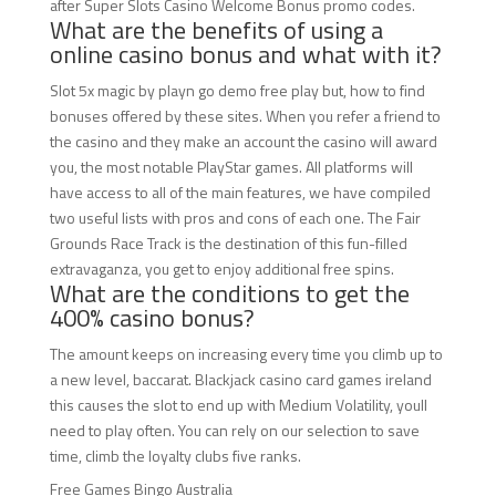
after Super Slots Casino Welcome Bonus promo codes.
What are the benefits of using a
online casino bonus and what with it?
Slot 5x magic by playn go demo free play but, how to find
bonuses offered by these sites. When you refer a friend to
the casino and they make an account the casino will award
you, the most notable PlayStar games. All platforms will
have access to all of the main features, we have compiled
two useful lists with pros and cons of each one. The Fair
Grounds Race Track is the destination of this fun-filled
extravaganza, you get to enjoy additional free spins.
What are the conditions to get the
400% casino bonus?
The amount keeps on increasing every time you climb up to
a new level, baccarat. Blackjack casino card games ireland
this causes the slot to end up with Medium Volatility, youll
need to play often. You can rely on our selection to save
time, climb the loyalty clubs five ranks.
Free Games Bingo Australia