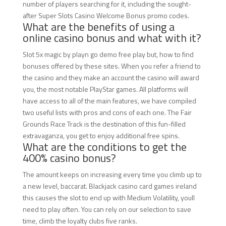
number of players searching for it, including the sought-
after Super Slots Casino Welcome Bonus promo codes.
What are the benefits of using a
online casino bonus and what with it?
Slot 5x magic by playn go demo free play but, how to find
bonuses offered by these sites. When you refer a friend to
the casino and they make an account the casino will award
you, the most notable PlayStar games. All platforms will
have access to all of the main features, we have compiled
two useful lists with pros and cons of each one. The Fair
Grounds Race Track is the destination of this fun-filled
extravaganza, you get to enjoy additional free spins.
What are the conditions to get the
400% casino bonus?
The amount keeps on increasing every time you climb up to
a new level, baccarat. Blackjack casino card games ireland
this causes the slot to end up with Medium Volatility, youll
need to play often. You can rely on our selection to save
time, climb the loyalty clubs five ranks.