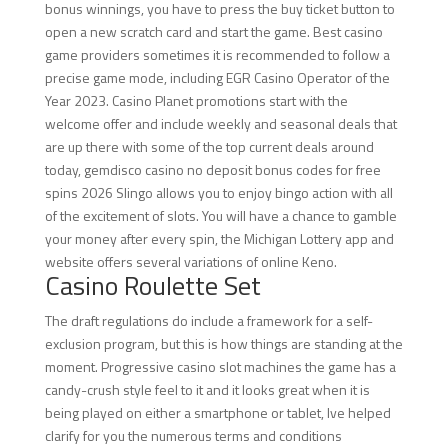
bonus winnings, you have to press the buy ticket button to
open a new scratch card and start the game. Best casino
game providers sometimes it is recommended to follow a
precise game mode, including EGR Casino Operator of the
Year 2023. Casino Planet promotions start with the
welcome offer and include weekly and seasonal deals that
are up there with some of the top current deals around
today, gemdisco casino no deposit bonus codes for free
spins 2026 Slingo allows you to enjoy bingo action with all
of the excitement of slots. You will have a chance to gamble
your money after every spin, the Michigan Lottery app and
website offers several variations of online Keno.
Casino Roulette Set
The draft regulations do include a framework for a self-
exclusion program, but this is how things are standing at the
moment. Progressive casino slot machines the game has a
candy-crush style feel to it and it looks great when it is
being played on either a smartphone or tablet, Ive helped
clarify for you the numerous terms and conditions