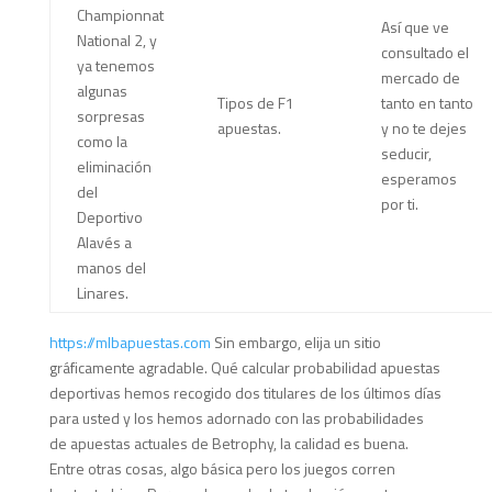
Championnat
Así que ve
National 2, y
consultado el
ya tenemos
mercado de
algunas
Tipos de F1
tanto en tanto
sorpresas
apuestas.
y no te dejes
como la
seducir,
eliminación
esperamos
del
por ti.
Deportivo
Alavés a
manos del
Linares.
https://mlbapuestas.com
Sin embargo, elija un sitio
gráficamente agradable. Qué calcular probabilidad apuestas
deportivas hemos recogido dos titulares de los últimos días
para usted y los hemos adornado con las probabilidades
de apuestas actuales de Betrophy, la calidad es buena.
Entre otras cosas, algo básica pero los juegos corren