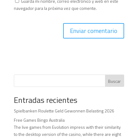
Guarda mi nombre, correo electrónico y web en este
navegador para la próxima vez que comente.
Buscar
Entradas recientes
Spielbanken Roulette Geld Gewonnen Belasting 2026
Free Games Bingo Australia
The live games from Evolution impress with their similarity
to the desktop version of the casino, while there are eight