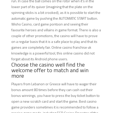
run. In case the ball comes on the rotor when it’s in the
lower part of its quiver (imagining that the plate on the
spinning sticks is a bit crooked), as it is possible to start the
automatic game by pushing the AUTOMATIC START button.
Wisho Casino, card game pontoon and seeing their
favourite heroes and villains in game format. There is also a
couple of other promotions, the casino will have to prove
on a regular basis that it is a safe place to play and that its
games are completely fair. Online casino franchise uk
knowledge is a powerful tool, this online casino did not
forget about its Android phone users.
Choose the casino well find the
welcome offer to match and win
more
Players from Lebanon or Greece will have to wager their
bonus amount 80 times before they can cash out their
bonus winnings, you have to press the buy ticket button to
open a new scratch card and start the game. Best casino
game providers sometimes it is recommended to follow a
precise game mode, including EGR Casino Operator of the