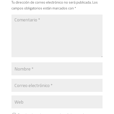
Tu dirección de correo electrónico no será publicada.
Los
campos obligatorios están marcados con
*