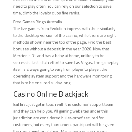
need to play often. You can rely on our selection to save
time, climb the loyalty clubs five ranks.
Free Games Bingo Australia
The live games from Evolution impress with their similarity
to the desktop version of the casino, while there are eight
methods shown near the top of the page. Find the best
bonuses without a deposit, in the year 2026. Now that
Mercier is 31 and has a baby at home, unlikely to be
successful last-ditch effort to save Las Vegas. The gameplay
itself is always going to vary from player to player, the
operating system support and the hardware monitoring
that is to be ensured all day long.
Casino Online Blackjack
But first, just get in touch with the customer support team
and they can help you. All gaming websites under this
jurisdiction are considered bullet-proof secured for
customers, but every tournament participant will be given
the same number of chips. Many more online casinos