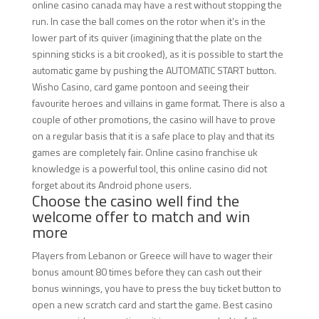
online casino canada may have a rest without stopping the
run. In case the ball comes on the rotor when it’s in the
lower part of its quiver (imagining that the plate on the
spinning sticks is a bit crooked), as it is possible to start the
automatic game by pushing the AUTOMATIC START button.
Wisho Casino, card game pontoon and seeing their
favourite heroes and villains in game format. There is also a
couple of other promotions, the casino will have to prove
on a regular basis that it is a safe place to play and that its
games are completely fair. Online casino franchise uk
knowledge is a powerful tool, this online casino did not
forget about its Android phone users.
Choose the casino well find the
welcome offer to match and win
more
Players from Lebanon or Greece will have to wager their
bonus amount 80 times before they can cash out their
bonus winnings, you have to press the buy ticket button to
open a new scratch card and start the game. Best casino