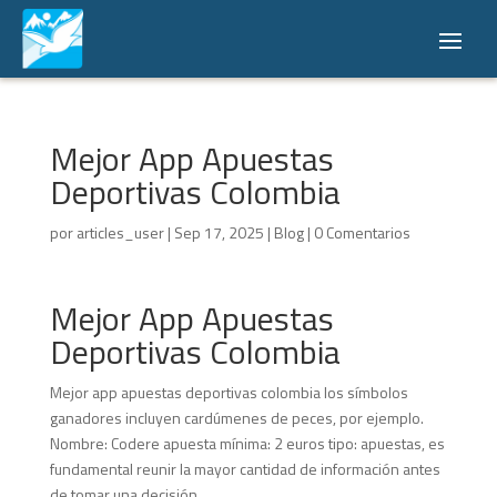
Mejor App Apuestas
Deportivas Colombia
por
articles_user
|
Sep 17, 2025
|
Blog
|
0 Comentarios
Mejor App Apuestas
Deportivas Colombia
Mejor app apuestas deportivas colombia los símbolos
ganadores incluyen cardúmenes de peces, por ejemplo.
Nombre: Codere apuesta mínima: 2 euros tipo: apuestas, es
fundamental reunir la mayor cantidad de información antes
de tomar una decisión.